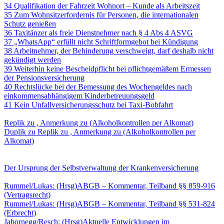
34 Qualifikation der Fahrzeit Wohnort – Kunde als Arbeitszeit
35 Zum Wohnsitzerfordernis für Personen, die internationalen
Schutz genießen
36 Taxitänzer als freie Dienstnehmer nach § 4 Abs 4 ASVG
37 „WhatsApp“ erfüllt nicht Schriftformgebot bei Kündigung
38 Arbeitnehmer, der Behinderung verschweigt, darf deshalb nicht
gekündigt werden
39 Weiterhin keine Bescheidpflicht bei pflichtgemäßem Ermessen
der Pensionsversicherung
40 Rechtslücke bei der Bemessung des Wochengeldes nach
einkommensabhängigem Kinderbetreuungsgeld
41 Kein Unfallversicherungsschutz bei Taxi-Bobfahrt
KORRESPONDENZ
Replik zu , Anmerkung zu (Alkoholkontrollen per Alkomat)
Duplik zu Replik zu , Anmerkung zu (Alkoholkontrollen per
Alkomat)
AUS DER GESCHICHTE DES ARBEITSRECHTS UND DES
SOZIALRECHTS
Der Ursprung der Selbstverwaltung der Krankenversicherung
BUCHBESPRECHUNGEN
Rummel/Lukas: (Hrsg)ABGB – Kommentar, Teilband §§ 859-916
(Vertragsrecht)
Rummel/Lukas: (Hrsg)ABGB – Kommentar, Teilband §§ 531-824
(Erbrecht)
Jabornegg/Resch: (Hrsg)Aktuelle Entwicklungen im