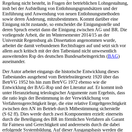
Regelung nicht besteht, in Fragen der betrieblichen Lohngestaltung,
insb bei der Aufstellung von Entlohnungsgrundsätzen und der
Einführung und Anwendung von neuen Entlohnungsmethoden
sowie deren Änderung, mitzubestimmen. Kommt darüber eine
Einigung nicht zustande, so entscheidet die Einigungsstelle und
deren Spruch ersetzt dann die Einigung zwischen AG und BR. Die
vorliegende Arbeit, die im Wintersemester 2014/15 an der
Universität Regensburg als Dissertation angenommen wurde,
arbeitet die damit verbundenen Rechtsfragen auf und setzt sich vor
allem auch kritisch mit der den Tatbestand nicht unwesentlich
ausweitenden Rsp des deutschen Bundesarbeitsgerichts (
BAG
)
auseinander.
Der Autor arbeitet eingangs die historische Entwicklung dieses
Tatbestandes ausgehend vom Betriebsrätegesetz 1920 über das
BetrVG 1952 bis hin zum BetrVG 1972 ebenso wie die
Entwicklung der BAG-Rsp und der Literatur auf. Er kommt insb
unter Heranziehung teleologischer Argumente zum Ergebnis, dass
die
ratio legis
der Bestimmung in der Verwirklichung von
Verfahrensgerechtigkeit liege, die eine relative Entgeltgerechtigkeit
zwischen den AN im Betrieb durch Mitbestimmung sicherstelle
(S 62 ff). Dies werde durch zwei Komponenten erzielt: einerseits
durch die Beteiligung des BR im förmlichen Verfahren als Garant
für Fairness und Gerechtigkeit und andererseits durch die dabei
erfolgende Systembildung. Auf dieser Ausgangsbasis werden die