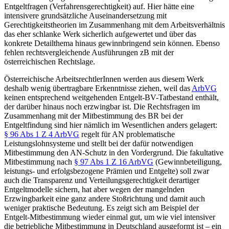
Entgeltfragen (Verfahrensgerechtigkeit) auf. Hier hätte eine
intensivere grundsätzliche Auseinandersetzung mit
Gerechtigkeitstheorien im Zusammenhang mit dem Arbeitsverhältnis
das eher schlanke Werk sicherlich aufgewertet und über das
konkrete Detailthema hinaus gewinnbringend sein können. Ebenso
fehlen rechtsvergleichende Ausführungen zB mit der
österreichischen Rechtslage.
Österreichische ArbeitsrechtlerInnen werden aus diesem Werk
deshalb wenig übertragbare Erkenntnisse ziehen, weil das
ArbVG
keinen entsprechend weitgehenden Entgelt-BV-Tatbestand enthält,
der darüber hinaus noch erzwingbar ist. Die Rechtsfragen im
Zusammenhang mit der Mitbestimmung des BR bei der
Entgeltfindung sind hier nämlich im Wesentlichen anders gelagert:
§ 96 Abs 1 Z 4 ArbVG
regelt für AN problematische
Leistungslohnsysteme und stellt bei der dafür notwendigen
Mitbestimmung den AN-Schutz in den Vordergrund. Die fakultative
Mitbestimmung nach
§ 97 Abs 1 Z 16 ArbVG
(Gewinnbeteiligung,
leistungs- und erfolgsbezogene Prämien und Entgelte) soll zwar
auch die Transparenz und Verteilungsgerechtigkeit derartiger
Entgeltmodelle sichern, hat aber wegen der mangelnden
Erzwingbarkeit eine ganz andere Stoßrichtung und damit auch
weniger praktische Bedeutung. Es zeigt sich am Beispiel der
Entgelt-Mitbestimmung wieder einmal gut, um wie viel intensiver
die betriebliche Mitbestimmung in Deutschland ausgeformt ist – ein