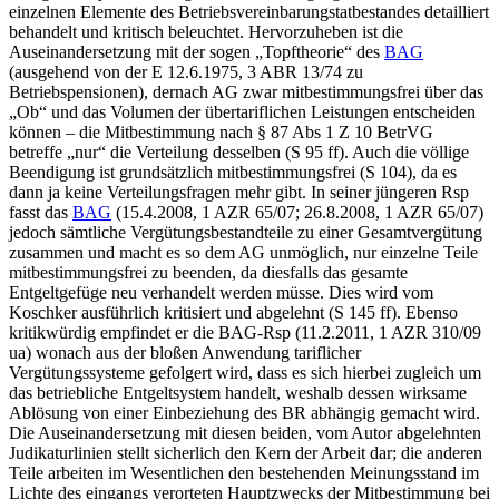
einzelnen Elemente des Betriebsvereinbarungstatbestandes detailliert
behandelt und kritisch beleuchtet. Hervorzuheben ist die
Auseinandersetzung mit der sogen „Topftheorie“ des
BAG
(ausgehend von der E 12.6.1975, 3 ABR 13/74 zu
Betriebspensionen), dernach AG zwar mitbestimmungsfrei über das
„Ob“ und das Volumen der übertariflichen Leistungen entscheiden
können – die Mitbestimmung nach § 87 Abs 1 Z 10 BetrVG
betreffe „nur“ die Verteilung desselben (S 95 ff). Auch die völlige
Beendigung ist grundsätzlich mitbestimmungsfrei (S 104), da es
dann ja keine Verteilungsfragen mehr gibt. In seiner jüngeren Rsp
fasst das
BAG
(15.4.2008, 1 AZR 65/07; 26.8.2008, 1 AZR 65/07)
jedoch sämtliche Vergütungsbestandteile zu einer Gesamtvergütung
zusammen und macht es so dem AG unmöglich, nur einzelne Teile
mitbestimmungsfrei zu beenden, da diesfalls das gesamte
Entgeltgefüge neu verhandelt werden müsse. Dies wird vom
Koschker
ausführlich kritisiert und abgelehnt (S 145 ff). Ebenso
kritikwürdig empfindet er die BAG-Rsp (11.2.2011, 1 AZR 310/09
ua) wonach aus der bloßen Anwendung tariflicher
Vergütungssysteme gefolgert wird, dass es sich hierbei zugleich um
das betriebliche Entgeltsystem handelt, weshalb dessen wirksame
Ablösung von einer Einbeziehung des BR abhängig gemacht wird.
Die Auseinandersetzung mit diesen beiden, vom Autor abgelehnten
Judikaturlinien stellt sicherlich den Kern der Arbeit dar; die anderen
Teile arbeiten im Wesentlichen den bestehenden Meinungsstand im
Lichte des eingangs verorteten Hauptzwecks der Mitbestimmung bei