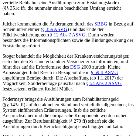
vertiefte
Rebhahn
seine Ausführungen zum Erstattungskodex
(§§ 351c ff), die nunmehr einen beachtlichen Umfang erreicht
haben.
Julcher
kommentiert die Änderungen durch das
SBBG
in Bezug auf
Scheinunternehmer (
§ 35a ASVG
) und das Ende der
Pflichtversicherung gem
§ 12 Abs 7 ASVG
. Darin werden
besonders die Informationspflichten sowie die Bindungswirkung der
Feststellung erörtert.
Stöger
behandelt die Möglichkeit der Krankenversicherungsträger,
sich über den Zustand erkrankter Versicherter zu informieren, und
führt dies auf die Erfordernisse des
DSG
2000 zurück. Kleine
Anpassungen führt
Resch
in Bezug auf die in
§ 59 ff ASVG
angeführten Beträge durch. Die Abschaffung (ab 1.1.2017) der
Möglichkeit, Sonderbeiträge pauschal nach
§ 54 Abs 2 ASVG
festzusetzen, erläutert
Rudolf Müller
.
Födermayr
bringt die Ausführungen zum Rehabilitationsgeld
(§§ 143a ff) auf den aktuellen Stand und vertieft die allgemeinen, ins
System einführenden Erläuterungen. Insb die zeitliche
Anspruchsdauer und die europäische Komponente werden näher
ausgeführt. Zur Berufsunfähigkeit (§ 270 ff) schärft sie die
Ausführungen durch Berücksichtigung einschlägiger Judikatur.