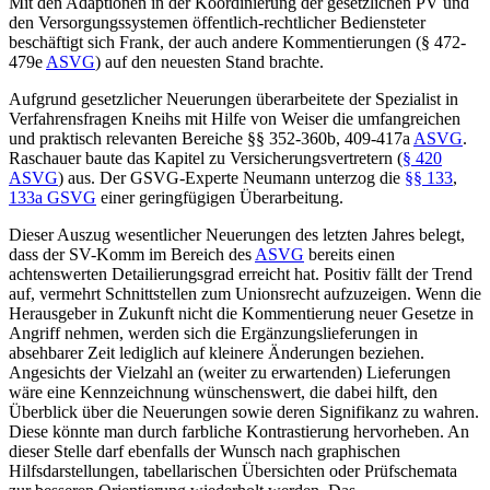
Mit den Adaptionen in der Koordinierung der gesetzlichen PV und
den Versorgungssystemen öffentlich-rechtlicher Bediensteter
beschäftigt sich
Frank
, der auch andere Kommentierungen (§ 472-
479e
ASVG
) auf den neuesten Stand brachte.
Aufgrund gesetzlicher Neuerungen überarbeitete der Spezialist in
Verfahrensfragen
Kneihs
mit Hilfe von
Weiser
die umfangreichen
und praktisch relevanten Bereiche §§ 352-360b, 409-417a
ASVG
.
Raschauer
baute das Kapitel zu Versicherungsvertretern (
§ 420
ASVG
) aus. Der GSVG-Experte
Neumann
unterzog die
§§ 133
,
133a GSVG
einer geringfügigen Überarbeitung.
Dieser Auszug wesentlicher Neuerungen des letzten Jahres belegt,
dass der SV-Komm im Bereich des
ASVG
bereits einen
achtenswerten Detailierungsgrad erreicht hat. Positiv fällt der Trend
auf, vermehrt Schnittstellen zum Unionsrecht aufzuzeigen. Wenn die
Herausgeber in Zukunft nicht die Kommentierung neuer Gesetze in
Angriff nehmen, werden sich die Ergänzungslieferungen in
absehbarer Zeit lediglich auf kleinere Änderungen beziehen.
Angesichts der Vielzahl an (weiter zu erwartenden) Lieferungen
wäre eine Kennzeichnung
wünschenswert, die dabei hilft, den
Überblick über die Neuerungen sowie deren Signifikanz zu wahren.
Diese könnte man durch farbliche Kontrastierung hervorheben. An
dieser Stelle darf ebenfalls der Wunsch nach graphischen
Hilfsdarstellungen, tabellarischen Übersichten oder Prüfschemata