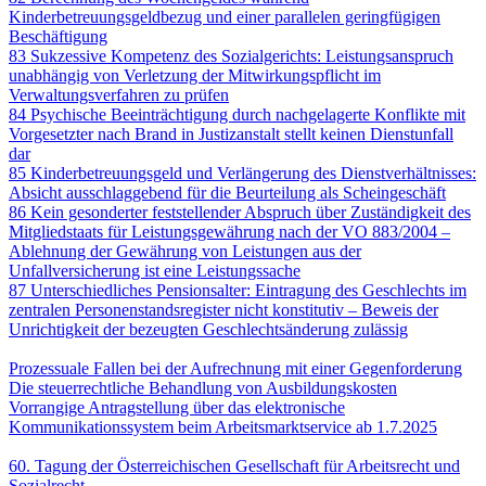
Kinderbetreuungsgeldbezug und einer parallelen geringfügigen
Beschäftigung
83 Sukzessive Kompetenz des Sozialgerichts: Leistungsanspruch
unabhängig von Verletzung der Mitwirkungspflicht im
Verwaltungsverfahren zu prüfen
84 Psychische Beeinträchtigung durch nachgelagerte Konflikte mit
Vorgesetzter nach Brand in Justizanstalt stellt keinen Dienstunfall
dar
85 Kinderbetreuungsgeld und Verlängerung des Dienstverhältnisses:
Absicht ausschlaggebend für die Beurteilung als Scheingeschäft
86 Kein gesonderter feststellender Abspruch über Zuständigkeit des
Mitgliedstaats für Leistungsgewährung nach der VO 883/2004 –
Ablehnung der Gewährung von Leistungen aus der
Unfallversicherung ist eine Leistungssache
87 Unterschiedliches Pensionsalter: Eintragung des Geschlechts im
zentralen Personenstandsregister nicht konstitutiv – Beweis der
Unrichtigkeit der bezeugten Geschlechtsänderung zulässig
AUS DER PRAXIS – FÜR DIE PRAXIS
Prozessuale Fallen bei der Aufrechnung mit einer Gegenforderung
Die steuerrechtliche Behandlung von Ausbildungskosten
Vorrangige Antragstellung über das elektronische
Kommunikationssystem beim Arbeitsmarktservice ab 1.7.2025
AKTUELLE SOZIALPOLITIK
60. Tagung der Österreichischen Gesellschaft für Arbeitsrecht und
Sozialrecht