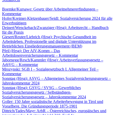
NEUE BÜCHER
Boemke/Kursawe: Gesetz über Arbeitnehmererfindungen –
Kommentar
Hofer/Kreimer-Kletzenbauer/Seidl: Sozialversicherung 2024 für alle
Erwerbstätigen
Deinert/Wenckebach/Zwanziger (Hrsg): Arbeitsrecht – Handbuch
für die Praxis
Giesert/Reuter/Liebrich (Hrsg): Psychische Gesundheit im
Arbeitsleben. Professionelle und digitale Unterstützung im
Betrieblichen Eingliederungsmanagement (BEM)
Pfeil (Hrsg): Der AlV-Komm – Das
Arbeitslosenversicherungsgesetz – Kommentar
Jabornegg/Resch/Kammler (Hrsg): Arbeitsverfassungsgesetz –
ArbVG – Kommentar
Mrozynski: SGB I – Sozialgesetzbuch I. Allgemeiner Teil –
Kommentar
Sonntag (Hrsg): ASVG – Allgemeines Sozialversicherungsgesetz –
Jahreskommentar 2024
Sonntag (Hrsg): GSVG / SVSG – Gewerbliches
Sozialversicherungsgesetz / Selbständigen-
Sozialversicherungsgesetz – Jahreskommentar 2024
Goller: 150 Jahre sozialistische Arbeiterbewegung in Tirol und
Vorarlberg. Die Gründungsperiode 1875-1901
Dittrich/Tades/Mayr: ArbR – Österreichisches, europäisches und