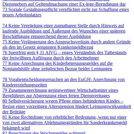
Dienstgebers auf Geltendmachung einer Ex-lege-Beendigung dar
73 Soziale Gestaltungspflicht verpflichtet nicht zur Schaffung eines
neuen Arbeitsplatzes
ARBEITSLOSENVERSICHERUNGSRECHT
74 Keine Vereitelung einer zumutbaren Stelle durch Hinweis auf
laufende Ausbildung und Äußerung des Wunsches einer späteren
Beschäftigung entsprechend dieser Ausbildung
75 Keine Verlängerung des Anspruchsverlusts durch andere Gründe
als den im Gesetz genannten Krankengeldbezug
76 Sperrfrist gem § 11 AlVG – enges Verständnis des Tatbestands
der freiwilligen Auflösung durch den Arbeitnehmer
77 Keine Anrechnung des Kinderbetreuungsgeldes auf die
Notstandshilfe ohne zeitgleichen Bezug beider Leistungen
SOZIALRECHT
78 Vorabentscheidungsersuchen an den EuGH: Anrechnung von
Kindererziehungszeiten
79 Zusammenrechnung geringwertiger Wirtschaftsgüter eines
Bergführers zur Abgrenzung eines freien Dienstvertrages
80 Selbstversicherung wegen Pflege eines behinderten Kindes –
Bezug einer vorzeitigen Alterspension hindert Leistungswirksamkeit
der Beiträge
81 Keine Rechtsfrage von erheblicher Bedeutung, wenn nur einer
von zwei alternativen Ablehnungsgründen für Sonderkrankengeld
bekämpft wird
82 Berechnung des Wochengeldes während