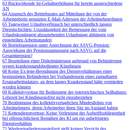
63 Rückwirkende Ist-Gehaltserhöhung für bereits ausgeschiedene
AN
64 Anspruch des Betriebsrates auf Mitteilung der von der
Arbeitgeberin genutzten E-Mail-Adressen der ArbeitnehmerInnen
65 Tageweiser Urlaubsverbrauch bei unterschiedlich langen
Dienstschichten: Unzulässigkeit der Bemessung der vom
Urlaubskontingent abzuziehenden Urlaubstage abhängig von
eingeteilten Arbeitsstunden
66 Betriebspension unter Anrechnung der ASVG-Pension:
Auswirkung der Pensionsanpassung nach ASVG auf die
Gesamtpension?
67 Beurteilung einer Diskriminierung aufgrund von Behinderung
wegen krankenstandsbedingter Kündigung
68 Keine Ex-lege-Beendigung des Dienstverhältnisses einer
begünstigten Behinderten bei Vorhandensein eines zumutbaren
Ersatzarbeitsplatzes, an dem langer Krankenstand hätte vermieden
werden können
69 Kollektivvertrag für Bedienstete der österreichischen Seilbahnen:
Lehrzeit bei Kündigungsfrist nicht einzubeziehen
70 Bestimmung des kollektivvertaglichen Mindestlohns von
Arbeitnehmern, deren Arbeitgeber ihren Sitz im Ausland haben
71 Kettendienstvertrag: Keine Verletzung der Aufgriffsobliegenheit
bei offensichtlichem Bemühen des Kl um ein unbefristetes
Dienstverhältnis
72 Wiedereingliederungsteilzeit stellt keinen Verzicht des