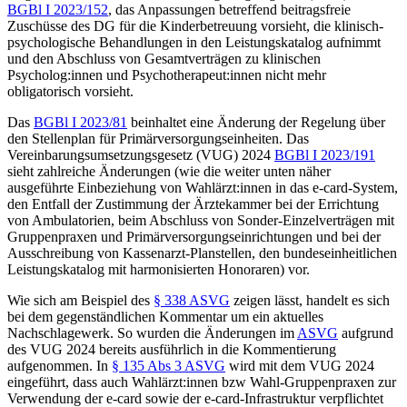
BGBl I 2023/152
, das Anpassungen betreffend beitragsfreie
Zuschüsse des DG für die Kinderbetreuung vorsieht, die klinisch-
psychologische Behandlungen in den Leistungskatalog aufnimmt
und den Abschluss von Gesamtverträgen zu klinischen
Psycholog:innen und Psychotherapeut:innen nicht mehr
obligatorisch vorsieht.
Das
BGBl I 2023/81
beinhaltet eine Änderung der Regelung über
den Stellenplan für Primärversorgungseinheiten. Das
Vereinbarungsumsetzungsgesetz (VUG) 2024
BGBl I 2023/191
sieht zahlreiche Änderungen (wie die weiter unten näher
ausgeführte Einbeziehung von Wahlärzt:innen in das e-card-System,
den Entfall der Zustimmung der Ärztekammer bei der Errichtung
von Ambulatorien, beim Abschluss von Sonder-Einzelverträgen mit
Gruppenpraxen und Primärversorgungseinrichtungen und bei der
Ausschreibung von Kassenarzt-Planstellen, den bundeseinheitlichen
Leistungskatalog mit harmonisierten Honoraren) vor.
Wie sich am Beispiel des
§ 338 ASVG
zeigen lässt, handelt es sich
bei dem gegenständlichen Kommentar
um ein aktuelles
Nachschlagewerk. So wurden die Änderungen im
ASVG
aufgrund
des VUG 2024 bereits ausführlich in die Kommentierung
aufgenommen. In
§ 135 Abs 3 ASVG
wird mit dem VUG 2024
eingeführt, dass auch Wahlärzt:innen bzw Wahl-Gruppenpraxen zur
Verwendung der e-card sowie der e-card-Infrastruktur verpflichtet