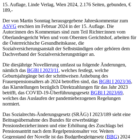
15. Auflage, Linde Verlag, Wien 2024, 2.176 Seiten, gebunden, €
189,-
Der von
Martin Sonntag
herausgegebene Jahreskommentar zum
ASVG
erschien im Februar 2024 in der 15. Auflage. Die
Autor:innen des Kommentars sind zum Teil Richter:innen vom
Oberlandesgericht Wien und vom Obersten Gerichtshof, arbeiten für
die Österreichische Gesundheitskasse, die
Sozialversicherungsanstalt der Selbstständigen oder gehören dem
Dachverband der Sozialversicherungsträger an.
Die diesjährige Novellierung umfasst ua folgende Änderungen,
nämlich das
BGBl I 2023/11
, welches festlegt, welche
Geburtsjahrgänge bei der schrittweisen Anhebung des
Frauenpensionsalters ab 2024 betroffen sind, das
BGBl I 2023/36
,
das Klarstellungen bezüglich Direktzahlungen für das Jahr 2023
betrifft, das COVID-19-Überführungsgesetz
BGBl I 2023/69
,
welches das Auslaufen der pandemiebezogenen Regelungen
normiert.
Das Sozialrechts-Änderungsgesetz (SRÄG) I 2023/189 sieht eine
Beitragsübernahme des Bundes für erwerbstätige
Pensionsbezieher:innen und eine Erhöhung des Zuschlags bei
Pensionsantritt nach dem Regelpensionsalter vor. Weiters
Gegenstand der Novelle ist das Budgetbegleitgesetz (
BBG
) 2024