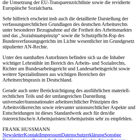
die Umsetzung der EU-Transparenzrichtlinie sowie die revidierte
Europäische Sozialcharta.
Sehr hilfreich erscheint insb auch die detaillierte Darstellung der
verfassungsrechtlichen Grundlagen des deutschen Arbeitsrechts
unter besonderer Bezugnahme auf die Freiheit des Arbeitsmarktes
und das „Sozialstaatsprinzip“ sowie die Schutzpflicht-Rsp des
Bundesverfassungsgerichts im Lichte wesentlicher im Grundgesetz
stipulierter AN-Rechte.
Unter den namhaften AutorInnen befinden sich ua die Inhaber
wichtiger Lehrstühle im Bereich des Arbeits- und Sozialrechts,
Richter am Bundesarbeitsgericht und Landesarbeitsgericht sowie
weitere SpezialistInnen aus wichtigen Bereichen der
Arbeitsrechtspraxis in Deutschland.
Gerade auch unter Berücksichtigung des ausführlichen materiell-
rechtlichen Teils und der umfangreichen Darstellung
universaler/transnationaler arbeitsrechtlicher Prinzipien des
Arbeitsvölkerrechts sowie relevanter unionsrechtlicher Aspekte und
Entscheidungen ist dieses Standardwerk auch für den/die
österreichische/n Arbeitsjuristen/Arbeitsjuristin sehr zu empfehlen.
FRANK
HUSSMANN
Newsletter
Kontakt
Impressum
Datenschutzerklärung
Sonstige