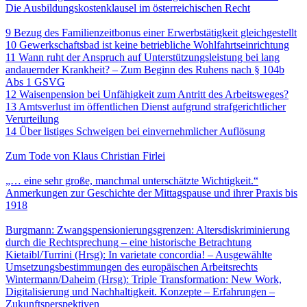
Die Ausbildungskostenklausel im österreichischen Recht
Entscheidungsbesprechungen
9 Bezug des Familienzeitbonus einer Erwerbstätigkeit gleichgestellt
10 Gewerkschaftsbad ist keine betriebliche Wohlfahrtseinrichtung
11 Wann ruht der Anspruch auf Unterstützungsleistung bei lang
andauernder Krankheit? – Zum Beginn des Ruhens nach § 104b
Abs 1 GSVG
12 Waisenpension bei Unfähigkeit zum Antritt des Arbeitsweges?
13 Amtsverlust im öffentlichen Dienst aufgrund strafgerichtlicher
Verurteilung
14 Über listiges Schweigen bei einvernehmlicher Auflösung
Personalia
Zum Tode von Klaus Christian Firlei
Aus der Geschichte des Arbeitsrechts und des Sozialrechts
„… eine sehr große, manchmal unterschätzte Wichtigkeit.“
Anmerkungen zur Geschichte der Mittagspause und ihrer Praxis bis
1918
Buchbesprechungen
Burgmann: Zwangspensionierungsgrenzen: Altersdiskriminierung
durch die Rechtsprechung – eine historische Betrachtung
Kietaibl/Turrini (Hrsg): In varietate concordia! – Ausgewählte
Umsetzungsbestimmungen des europäischen Arbeitsrechts
Wintermann/Daheim (Hrsg): Triple Transformation: New Work,
Digitalisierung und Nachhaltigkeit. Konzepte – Erfahrungen –
Zukunftsperspektiven