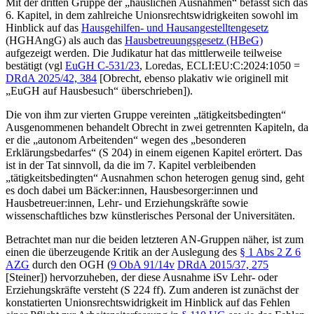
Mit der dritten Gruppe der „häuslichen Ausnahmen“ befasst sich das
6. Kapitel, in dem zahlreiche Unionsrechtswidrigkeiten sowohl im
Hinblick auf das
Hausgehilfen- und Hausangestelltengesetz
(HGHAngG) als auch das
Hausbetreuungsgesetz (HBeG)
aufgezeigt werden. Die Judikatur hat das mittlerweile teilweise
bestätigt (vgl
EuGH
C-531/23
,
Loredas
, ECLI:EU:C:2024:1050 =
DRdA 2025/42, 384
[
Obrecht
, ebenso plakativ wie originell mit
„EuGH auf Hausbesuch“ überschrieben]).
Die von ihm zur vierten Gruppe vereinten „tätigkeitsbedingten“
Ausgenommenen behandelt
Obrecht
in zwei getrennten Kapiteln, da
er die „autonom Arbeitenden“ wegen des „besonderen
Erklärungsbedarfes“ (S 204) in einem eigenen Kapitel erörtert. Das
ist in der Tat sinnvoll, da die im 7. Kapitel verbleibenden
„tätigkeitsbedingten“ Ausnahmen schon heterogen genug sind, geht
es doch dabei um Bäcker:innen, Hausbesorger:innen und
Hausbetreuer:innen, Lehr- und Erziehungskräfte sowie
wissenschaftliches bzw künstlerisches Personal der Universitäten.
Betrachtet man nur die beiden letzteren AN-Gruppen näher, ist zum
einen die überzeugende Kritik an der Auslegung des
§ 1 Abs 2 Z 6
AZG
durch den
OGH
(
9 ObA 91/14v
DRdA 2015/37, 275
[
Steiner
]) hervorzuheben, der diese Ausnahme iSv Lehr-
oder
Erziehungskräfte versteht (S 224 ff). Zum anderen ist zunächst der
konstatierten Unionsrechtswidrigkeit im Hinblick auf das Fehlen