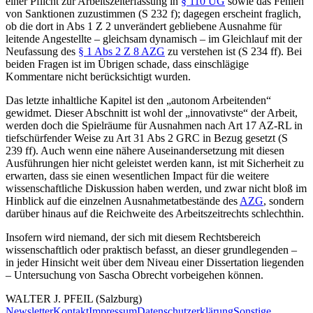
einer Pflicht zur Arbeitszeiterfassung in
§ 110 UG
sowie das Fehlen
von Sanktionen zuzustimmen (S 232 f); dagegen erscheint fraglich,
ob die dort in Abs 1 Z 2 unverändert gebliebene Ausnahme für
leitende Angestellte – gleichsam dynamisch – im Gleichlauf mit der
Neufassung des
§ 1 Abs 2 Z 8 AZG
zu verstehen ist (S 234 ff). Bei
beiden Fragen ist im Übrigen schade, dass einschlägige
Kommentare nicht berücksichtigt wurden.
Das letzte inhaltliche Kapitel ist den „autonom Arbeitenden“
gewidmet. Dieser Abschnitt ist wohl der „innovativste“ der Arbeit,
werden doch die Spielräume für Ausnahmen nach Art 17 AZ-RL in
tiefschürfender Weise zu Art 31 Abs 2 GRC in Bezug gesetzt (S
239 ff). Auch wenn eine nähere Auseinandersetzung mit diesen
Ausführungen hier nicht geleistet werden kann, ist mit Sicherheit zu
erwarten, dass sie einen wesentlichen Impact für die weitere
wissenschaftliche Diskussion haben werden, und zwar nicht bloß im
Hinblick auf die einzelnen Ausnahmetatbestände des
AZG
, sondern
darüber hinaus auf die Reichweite des Arbeitszeitrechts schlechthin.
Insofern wird niemand, der sich mit diesem Rechtsbereich
wissenschaftlich oder praktisch befasst, an dieser grundlegenden –
in jeder Hinsicht weit über dem Niveau einer Dissertation liegenden
– Untersuchung von
Sascha Obrecht
vorbeigehen können.
WALTER J.
PFEIL
(Salzburg)
Newsletter
Kontakt
Impressum
Datenschutzerklärung
Sonstige