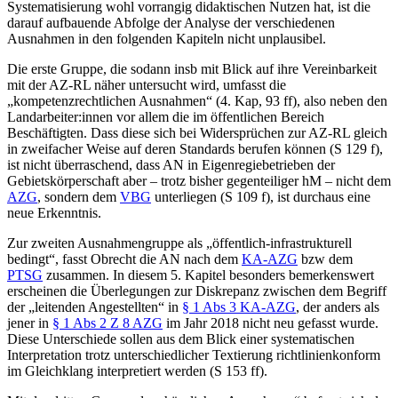
Systematisierung wohl vorrangig didaktischen Nutzen hat, ist die
darauf aufbauende Abfolge der Analyse der verschiedenen
Ausnahmen in den folgenden Kapiteln nicht unplausibel.
Die erste Gruppe, die sodann insb mit Blick auf ihre Vereinbarkeit
mit der AZ-RL näher untersucht wird, umfasst die
„kompetenzrechtlichen Ausnahmen“ (4. Kap, 93 ff), also neben den
Landarbeiter:innen vor allem die im öffentlichen Bereich
Beschäftigten. Dass diese sich bei Widersprüchen zur AZ-RL gleich
in zweifacher Weise auf deren Standards berufen können (S 129 f),
ist nicht überraschend, dass AN in Eigenregiebetrieben der
Gebietskörperschaft aber – trotz bisher gegenteiliger hM – nicht dem
AZG
, sondern dem
VBG
unterliegen (S 109 f), ist durchaus eine
neue Erkenntnis.
Zur zweiten Ausnahmengruppe als „öffentlich-infrastrukturell
bedingt“, fasst
Obrecht
die AN nach dem
KA-AZG
bzw dem
PTSG
zusammen. In diesem 5. Kapitel besonders bemerkenswert
erscheinen die Überlegungen zur Diskrepanz zwischen dem Begriff
der „leitenden Angestellten“ in
§ 1 Abs 3 KA-AZG
, der anders als
jener in
§ 1 Abs 2 Z 8 AZG
im Jahr 2018 nicht neu gefasst wurde.
Diese Unterschiede sollen aus dem Blick einer systematischen
Interpretation trotz unterschiedlicher Textierung richtlinienkonform
im Gleichklang interpretiert werden (S 153 ff).