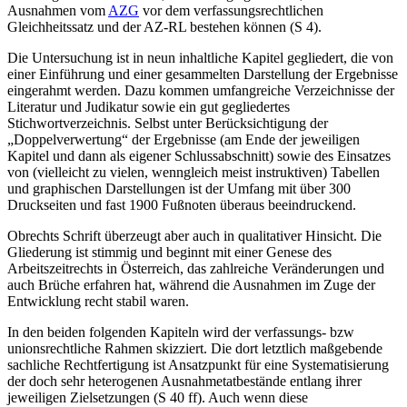
Ausnahmen vom
AZG
vor dem verfassungsrechtlichen
Gleichheitssatz und der AZ-RL bestehen können (S 4).
Die Untersuchung ist in neun inhaltliche Kapitel gegliedert, die von
einer Einführung und einer gesammelten Darstellung der Ergebnisse
eingerahmt werden. Dazu kommen umfangreiche Verzeichnisse der
Literatur und Judikatur sowie ein gut gegliedertes
Stichwortverzeichnis. Selbst unter Berücksichtigung der
„Doppelverwertung“ der Ergebnisse (am Ende der jeweiligen
Kapitel und dann als eigener Schlussabschnitt) sowie des Einsatzes
von (vielleicht zu vielen, wenngleich meist instruktiven) Tabellen
und graphischen Darstellungen ist der Umfang mit über 300
Druckseiten und fast 1900 Fußnoten überaus beeindruckend.
Obrechts
Schrift überzeugt aber auch in qualitativer Hinsicht. Die
Gliederung ist stimmig und beginnt mit einer Genese des
Arbeitszeitrechts in Österreich, das zahlreiche Veränderungen und
auch Brüche erfahren hat, während die Ausnahmen im Zuge der
Entwicklung recht stabil waren.
In den beiden folgenden Kapiteln wird der verfassungs- bzw
unionsrechtliche Rahmen skizziert. Die dort letztlich maßgebende
sachliche Rechtfertigung ist Ansatzpunkt für eine Systematisierung
der doch sehr heterogenen Ausnahmetatbestände entlang ihrer
jeweiligen Zielsetzungen (S 40 ff). Auch wenn diese