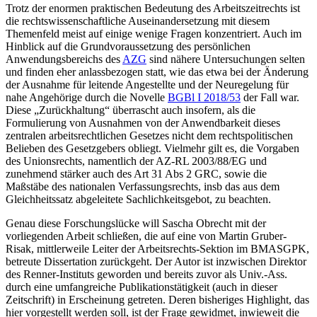
Trotz der enormen praktischen Bedeutung des Arbeitszeitrechts ist
die rechtswissenschaftliche Auseinandersetzung mit diesem
Themenfeld meist auf einige wenige Fragen konzentriert. Auch im
Hinblick auf die Grundvoraussetzung des persönlichen
Anwendungsbereichs des
AZG
sind nähere Untersuchungen selten
und finden eher anlassbezogen statt, wie das etwa bei der Änderung
der Ausnahme für leitende Angestellte und der Neuregelung für
nahe Angehörige durch die Novelle
BGBl I 2018/53
der Fall war.
Diese „Zurückhaltung“ überrascht auch insofern, als die
Formulierung von Ausnahmen von der Anwendbarkeit dieses
zentralen arbeitsrechtlichen Gesetzes nicht dem rechtspolitischen
Belieben des Gesetzgebers obliegt. Vielmehr gilt es, die Vorgaben
des Unionsrechts, namentlich der AZ-RL 2003/88/EG und
zunehmend stärker auch des Art 31 Abs 2 GRC, sowie die
Maßstäbe des nationalen Verfassungsrechts, insb das aus dem
Gleichheitssatz abgeleitete Sachlichkeitsgebot, zu beachten.
Genau diese Forschungslücke will
Sascha Obrecht
mit der
vorliegenden Arbeit schließen, die auf eine von
Martin Gruber-
Risak
, mittlerweile Leiter der Arbeitsrechts-Sektion im BMASGPK,
betreute Dissertation zurückgeht. Der Autor ist inzwischen Direktor
des Renner-Instituts geworden und bereits zuvor als Univ.-Ass.
durch eine umfangreiche Publikationstätigkeit (auch in dieser
Zeitschrift) in Erscheinung getreten. Deren bisheriges Highlight, das
hier vorgestellt werden soll, ist der Frage gewidmet, inwieweit die