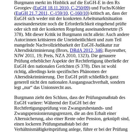
Burgmann
merkt im Hinblick auf die EuGH-E in den Rs
Georgiev
(
EuGH 18.11.2010, C-250/09
) und
Fuchs/Köhler
(
EuGH 21.7.2011, C-159/10
,
C-160/10
) kritisch an, dass der
EuGH sich weder mit der konkreten Arbeitsmarktsituation
auseinandersetzte noch die Erforderlichkeit eingehend prüfte
oder sich mit der konkreten Regelung auseinandersetzte (S
378). Mit dieser Kritik ist
Burgmann
nicht allein: Auch andere
Autor:innen kritisieren die Uneinheitlichkeit und zum Teil
mangelnde Nachvollziehbarkeit der EuGH-Judikatur zur
Altersdiskriminierung (
Brors
,
DRdA 2012, 346
;
Bayreuther
,
NJW 2011, 19;
Preis
, NZA 2010, 1323). Die genauere
Prüfung erheblicher Aspekte der Rechtfertigung überließe der
EuGH den nationalen Gerichten (S 378). Dies ist wohl
richtig, allerdings kein spezifisches Phänomen der
Altersdiskriminierung. Der EuGH prüft schließlich ganz
generell nicht den nationalen Ausgangssachverhalt, sondern
legt „nur“ das Unionsrecht aus.
Burgmann
zieht den Schluss, dass der Prüfungsmaßstab des
EuGH variiere: Während der EuGH bei der
Rechtfertigungsprüfung von Zwangsruhestands- und
Zwangspensionierungsgrenzen, die an den Erhalt einer
Alterssicherung, also einer Rente oder Pension, geknüpft sind,
einen lockeren Prüfungsmaßstab bei der
Verhältnismäßigkeitsprüfung anlege, führe er bei der Prüfung