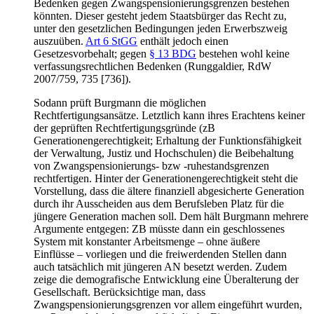
Bedenken gegen Zwangspensionierungsgrenzen bestehen
könnten. Dieser gesteht jedem Staatsbürger das Recht zu,
unter den gesetzlichen Bedingungen jeden Erwerbszweig
auszuüben.
Art 6 StGG
enthält jedoch einen
Gesetzesvorbehalt; gegen
§ 13 BDG
bestehen wohl keine
verfassungsrechtlichen Bedenken (
Runggaldier
, RdW
2007/759, 735 [736]).
Sodann prüft
Burgmann
die möglichen
Rechtfertigungsansätze. Letztlich kann ihres Erachtens keiner
der geprüften Rechtfertigungsgründe (zB
Generationengerechtigkeit; Erhaltung der Funktionsfähigkeit
der Verwaltung, Justiz und Hochschulen) die Beibehaltung
von Zwangspensionierungs- bzw -ruhestandsgrenzen
rechtfertigen. Hinter der Generationengerechtigkeit steht die
Vorstellung, dass die ältere finanziell abgesicherte Generation
durch ihr Ausscheiden aus dem Berufsleben Platz für die
jüngere Generation machen soll. Dem hält
Burgmann
mehrere
Argumente entgegen: ZB müsste dann ein geschlossenes
System mit konstanter Arbeitsmenge – ohne äußere
Einflüsse – vorliegen und die freiwerdenden Stellen dann
auch tatsächlich mit jüngeren AN besetzt werden. Zudem
zeige die demografische Entwicklung eine Überalterung der
Gesellschaft. Berücksichtige man, dass
Zwangspensionierungsgrenzen vor allem eingeführt wurden,