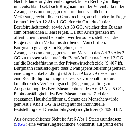
Nach Erläuterung der einfachgesetzlichen Rechtsgrundlagen
in Deutschland setzt sich
Burgmann
mit der Vereinbarkeit der
Zwangspensionierungsgrenzen mit innerstaatlichem
Verfassungsrecht, dh den Grundrechten, auseinander. In Frage
kommt hier Art 12 Abs 1 GG, der ein Grundrecht der
Berufsfreiheit regelt, sowie Art 33 GG, welcher den Zugang
zum öffentlichen Dienst regelt. Da nur Altersgrenzen im
öffentlichen Dienst behandelt werden sollen, stellt sich die
Frage nach dem Verhältnis der beiden Vorschriften.
Burgmann
gelangt zum Ergebnis, dass
Zwangspensionierungsgrenzen am Maßstab des Art 33 Abs 2
GG zu messen seien, weil die Berufsfreiheit nach Art 12 GG
auf die Beschäftigung in der Privatwirtschaft ziele (S 407 ff).
Burgmann
schlussfolgert, dass Zwangspensionierungsgrenzen
eine Ungleichbehandlung iSd Art 33 Abs 2 GG seien und
eine Rechtfertigung mangels Gesetzesvorbehalt nur durch
kollidierendes Verfassungsrecht (Regelungsauftrag zur
Ausgestaltung des Berufsbeamtentums des Art 33 Abs 5 GG,
Funktionsfähigkeit des Berufsbeamtentums, Ziel der
sparsamen Haushaltsführung, Schutz der Menschenwürde
gem Art 1 Abs 1 GG in Bezug auf die individuelle
Feststellung der Dienstunfähigkeit) möglich sei (S 409-418).
Aus österreichischer Sicht ist Art 6 Abs 1 Staatsgrundgesetz
(
StGG
) eine verfassungsrechtliche Vorschrift, aufgrund derer