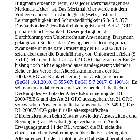
Burgmann
erkennt zurecht, dass jeder Merkmalsträger des
Merkmals „Alter“ ist. Das Merkmal Alter werde mit dem
Vorliegen anderer Umstände gleichgesetzt, insb mit
Leistungsfähigkeit und Schutzbedürftigkeit (S 346 f, 357).
Das Verbot der Altersdiskriminierung ist durch Art 21 GRC
primärrechtlich verankert. Dieser gelangt bei der
Durchführung von Unionsrecht zur Anwendung.
Burgmann
gelangt zum Schluss, dass Zwangspensionierungsgrenzen
zwar keine unmittelbare Umsetzung der RL 2000/78/EG
seien, aber unter die Durchführung von Unionsrecht fielen (S
351 ff). Mit dem Inhalt von Art 21 GRC hätte sich der EuGH
bislang noch nicht eingehend auseinandergesetzt; vielmehr
ziehe er das Verbot der Altersdiskriminierung der RL
2000/78/EG zur Konkretisierung und Auslegung heran
(
EuGH 19.1.2010, C-555/07
;
EuGH 5.7.2017, C-190/16
). Es
sei momentan daher von einer weitgehenden inhaltlichen
Deckung des Verbots der Altersdiskriminierung der RL
2000/78/EG und des Art 21 GRC auszugehen. Art 21 GRC
sei zwischen Privaten unmittelbar anwendbar (S 349 ff). Die
RL 2000/78/EG gelte für alle altersspezifischen
Differenzierungen beim Zugang sowie der Ausgestaltung und
Beendigung von Beschäftigungsverhältnissen. Auch
Erwägungsgrund 14 der RL, wonach die RL nicht die
einzelstaatlichen Bestimmungen über die Festsetzung der
Altersgrenzen für den Eintritt in den Ruhestand berührt, sei