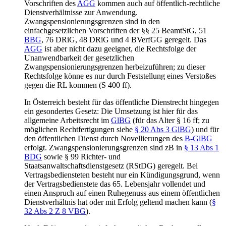
Vorschriften des
AGG
kommen auch auf öffentlich-rechtliche
Dienstverhältnisse zur Anwendung.
Zwangspensionierungsgrenzen sind in den
einfachgesetzlichen Vorschriften der §§ 25 BeamtStG, 51
BBG
, 76 DRiG, 48 DRiG und 4 BVerfGG geregelt. Das
AGG
ist aber nicht dazu geeignet, die Rechtsfolge der
Unanwendbarkeit der gesetzlichen
Zwangspensionierungsgrenzen herbeizuführen; zu dieser
Rechtsfolge könne es nur durch Feststellung eines Verstoßes
gegen die RL kommen (S 400 ff).
In Österreich besteht für das öffentliche Dienstrecht hingegen
ein gesondertes Gesetz: Die Umsetzung ist hier für das
allgemeine Arbeitsrecht im
GlBG
(für das Alter § 16 ff; zu
möglichen Rechtfertigungen siehe
§ 20 Abs 3 GlBG
) und für
den öffentlichen Dienst durch Novellierungen des
B-GlBG
erfolgt. Zwangspensionierungsgrenzen sind zB in
§ 13 Abs 1
BDG
sowie § 99 Richter- und
Staatsanwaltschaftsdienstgesetz (RStDG) geregelt. Bei
Vertragsbediensteten besteht nur ein Kündigungsgrund, wenn
der Vertragsbedienstete das 65. Lebensjahr vollendet und
einen Anspruch auf einen Ruhegenuss aus einem öffentlichen
Dienstverhältnis hat oder mit Erfolg geltend machen kann (
§
32 Abs 2 Z 8 VBG
).