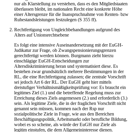
nur als Klarstellung zu verstehen, dass es den Mitgliedstaaten
überlassen bleibt, im nationalen Recht eine konkrete Höhe
einer Altersgrenze für die Inanspruchnahme von Renten- bzw
Ruhestandsleistungen festzulegen (S 355 ff).
Rechtfertigung von Ungleichbehandlungen aufgrund des
Alters auf Unionsrechtsebene
Es folgt eine intensive Auseinandersetzung mit der EuGH-
Judikatur zur Frage, ob Zwangspensionierungsgrenzen
gerechtfertigt werden können.
Burgmann
zieht hierzu
einschlägige EuGH-Entscheidungen zur
Altersdiskriminierung heran und systematisiert diese. Es
bestehen zwar grundsätzlich mehrere Bestimmungen in der
RL, die eine Rechtfertigung zulassen; die zentrale Vorschrift
sei jedoch Art 6 der RL. Der EuGH geht hier mittels
dreistufiger Verhältnismäßigkeitsprüfung vor: Es braucht ein
legitimes Ziel (1.) und die betreffende Regelung muss zur
Erreichung dieses Ziels angemessen (2.) und erforderlich (3.)
sein. Als legitime Ziele, die in der fraglichen Vorschrift nicht
genannt sein müssen, kommen nach der Rsp nur
sozialpolitische Ziele in Frage, wie aus den Bereichen
Beschäftigungspolitik, Arbeitsmarkt oder berufliche Bildung,
wobei es so scheine, als würde der EuGH nur Ziele als
legitim einstufen, die dem Allgemeininteresse dienen.