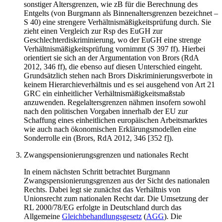
sonstiger Altersgrenzen, wie zB für die Berechnung des
Entgelts (von
Burgmann
als Binnenaltersgrenzen bezeichnet –
S 40) eine strengere Verhältnismäßigkeitsprüfung durch. Sie
zieht einen Vergleich zur Rsp des EuGH zur
Geschlechterdiskriminierung, wo der EuGH eine strenge
Verhältnismäßigkeitsprüfung vornimmt (S 397 ff). Hierbei
orientiert sie sich an der Argumentation von
Brors
(RdA
2012, 346 ff), die ebenso auf diesen Unterschied eingeht.
Grundsätzlich stehen nach
Brors
Diskriminierungsverbote in
keinem Hierarchieverhältnis und es sei ausgehend von Art 21
GRC ein einheitlicher Verhältnismäßigkeitsmaßstab
anzuwenden. Regelaltersgrenzen nähmen insofern sowohl
nach den politischen Vorgaben innerhalb der EU zur
Schaffung eines einheitlichen europäischen Arbeitsmarktes
wie auch nach ökonomischen Erklärungsmodellen eine
Sonderrolle ein (
Brors
, RdA 2012, 346 [352 f]).
Zwangspensionierungsgrenzen und nationales Recht
In einem nächsten Schritt betrachtet
Burgmann
Zwangspensionierungsgrenzen aus der Sicht des nationalen
Rechts. Dabei legt sie zunächst das Verhältnis von
Unionsrecht zum nationalen Recht dar. Die Umsetzung der
RL 2000/78/EG erfolgte in Deutschland durch das
Allgemeine
Gleichbehandlungsgesetz
(
AGG
). Die