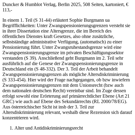
Duncker & Humblot Verlag, Berlin 2025, 508 Seiten, kartoniert, €
113,-
In einem 1. Teil (S 31-44) erläutert
Sophie Burgmann
ua
Begrifflichkeiten: Unter Zwangspensionierungsgrenzen versteht sie
in ihrer Dissertation eine Altersgrenze, die im Bereich des
öffentlichen Dienstes kraft Gesetzes, also ohne zusätzliche,
selbstständige administrative Verfügung, (automatisch) zu einer
Pensionierung führt. Unter Zwangsruhestandsgrenze wird eine
Zwangspensionierungsgrenze im privaten Beschäftigungssektor
verstanden (S 39). Anschließend geht
Burgmann
im 2. Teil sehr
ausführlich auf die Genese der Zwangspensionierungsgrenze in
Deutschland ein (S 48-332). Der 3. Teil der Arbeit behandelt
Zwangspensionierungsgrenzen als mögliche Altersdiskriminierung
(S 333-454). Hier wird der Frage nachgegangen, ob bzw inwiefern
Zwangspensionierungsgrenzen mit dem Unionsrecht (bzw auch
dem nationalen deutschen Recht) vereinbar sind. Im Zuge dessen
erfolgt sowohl eine Erörterung auf primärrechtlicher Ebene (Art 21
GRC) wie auch auf Ebene des Sekundärrechts (RL 2000/78/EG).
Aus österreichischer Sicht ist insb der 3. Teil zur
Altersdiskriminierung relevant, weshalb diese Rezension sich darauf
konzentrieren wird.
Alter und Antidiskriminierungsrecht