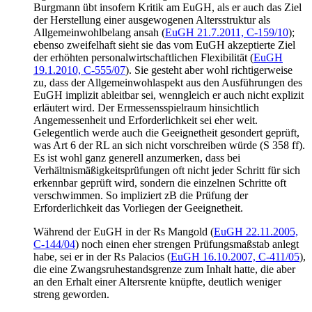
Burgmann
übt insofern Kritik am EuGH, als er auch das Ziel
der Herstellung einer ausgewogenen Altersstruktur als
Allgemeinwohlbelang ansah (
EuGH 21.7.2011, C-159/10
);
ebenso zweifelhaft sieht sie das vom EuGH akzeptierte Ziel
der erhöhten personalwirtschaftlichen Flexibilität (
EuGH
19.1.2010, C-555/07
). Sie gesteht aber wohl richtigerweise
zu, dass der Allgemeinwohlaspekt aus den Ausführungen des
EuGH implizit ableitbar sei, wenngleich er auch nicht explizit
erläutert wird. Der Ermessensspielraum hinsichtlich
Angemessenheit und Erforderlichkeit sei eher weit.
Gelegentlich werde auch die Geeignetheit gesondert geprüft,
was Art 6 der RL an sich nicht vorschreiben würde (S 358 ff).
Es ist wohl ganz generell anzumerken, dass bei
Verhältnismäßigkeitsprüfungen oft nicht jeder Schritt für sich
erkennbar geprüft wird, sondern die einzelnen Schritte oft
verschwimmen. So impliziert zB die Prüfung der
Erforderlichkeit das Vorliegen der Geeignetheit.
Während der EuGH in der Rs
Mangold
(
EuGH 22.11.2005,
C-144/04
) noch einen eher strengen Prüfungsmaßstab anlegt
habe, sei er in der Rs
Palacios
(
EuGH 16.10.2007, C-411/05
),
die eine Zwangsruhestandsgrenze zum Inhalt hatte, die aber
an den Erhalt einer Altersrente knüpfte, deutlich weniger
streng geworden.