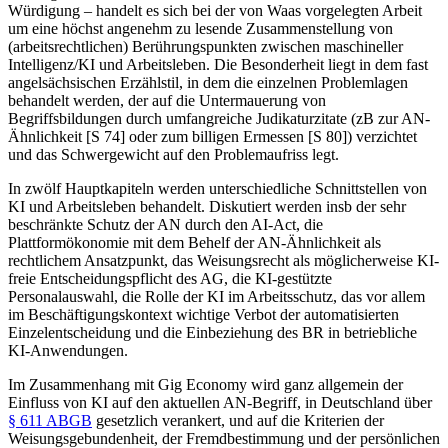
Würdigung – handelt es sich bei der von
Waas
vorgelegten Arbeit
um eine höchst angenehm zu lesende Zusammenstellung von
(arbeitsrechtlichen) Berührungspunkten zwischen maschineller
Intelligenz/KI und Arbeitsleben. Die Besonderheit liegt in dem fast
angelsächsischen Erzählstil, in dem die einzelnen Problemlagen
behandelt werden, der auf die Untermauerung von
Begriffsbildungen durch umfangreiche Judikaturzitate (zB zur AN-
Ähnlichkeit [S 74] oder zum billigen Ermessen [S 80]) verzichtet
und das Schwergewicht auf den Problemaufriss legt.
In zwölf Hauptkapiteln werden unterschiedliche Schnittstellen von
KI und Arbeitsleben behandelt. Diskutiert werden insb der sehr
beschränkte Schutz der AN durch den AI-Act, die
Plattformökonomie mit dem Behelf der AN-Ähnlichkeit als
rechtlichem Ansatzpunkt, das Weisungsrecht als möglicherweise KI-
freie Entscheidungspflicht des AG, die KI-gestützte
Personalauswahl, die Rolle der KI im Arbeitsschutz, das vor allem
im Beschäftigungskontext wichtige Verbot der automatisierten
Einzelentscheidung und die Einbeziehung des BR in betriebliche
KI-Anwendungen.
Im Zusammenhang mit Gig Economy wird ganz allgemein der
Einfluss von KI auf den aktuellen AN-Begriff, in Deutschland über
§ 611 ABGB
gesetzlich verankert, und auf die Kriterien der
Weisungsgebundenheit, der Fremdbestimmung und der persönlichen