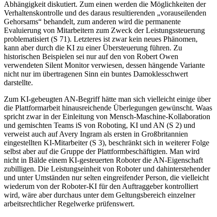
Abhängigkeit diskutiert. Zum einen werden die Möglichkeiten der
Verhaltenskontrolle und des daraus resultierenden „vorauseilenden
Gehorsams“ behandelt, zum anderen wird die permanente
Evaluierung von Mitarbeitern zum Zweck der Leistungssteuerung
problematisiert (S 71). Letzteres ist zwar kein neues Phänomen,
kann aber durch die KI zu einer Übersteuerung führen. Zu
historischen Beispielen sei nur auf den von
Robert Owen
verwendeten Silent Monitor verwiesen, dessen hängende Variante
nicht nur im übertragenen Sinn ein buntes Damoklesschwert
darstellte.
Zum KI-gebeugten AN-Begriff hätte man sich vielleicht einige über
die Plattformarbeit hinausreichende Überlegungen gewünscht.
Waas
spricht zwar in der Einleitung von Mensch-Maschine-Kollaboration
und gemischten Teams iS von Roboting, KI und AN (S 2) und
verweist auch auf
Avery Ingram
als ersten in Großbritannien
eingestellten KI-Mitarbeiter (S 3), beschränkt sich in weiterer Folge
selbst aber auf die Gruppe der Plattformbeschäftigten. Man wird
nicht in Bälde einem KI-gesteuerten Roboter die AN-Eigenschaft
zubilligen. Die Leistungseinheit von Roboter und dahinterstehender
und unter Umständen nur selten eingreifender Person, die vielleicht
wiederum von der Roboter-KI für den Auftraggeber kontrolliert
wird, wäre aber durchaus unter dem Geltungsbereich einzelner
arbeitsrechtlicher Regelwerke prüfenswert.