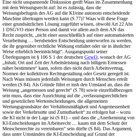
Eine nicht unspannende Diskussion greift
Waas
im Zusammenhang
mit dem Weisungsrecht auf: Ist es zulässig, dass die
Weisungsbefugnis des AG auf die KI/eine autonom entscheidende
Maschine übertragen werden kann (S 77)?
Waas
will diese Frage
einer grundsätzlichen Lösung zugeführt wissen, obwohl Art 22 Abs
1 DSGVO einer Person und damit vor allem auch dem AN das
Recht zuspricht, „
nicht einer ausschließlich auf einer automatisierten
Verarbeitung … beruhenden Entscheidung unterworfen zu werden,
die ihr gegenüber rechtliche Wirkung entfaltet oder sie in ähnlicher
Weise erheblich beeinträchtigt
“. Ausgangspunkt seiner
Überlegungen ist § 106 S 1 der deutschen
GewO
, wonach der AG
„
Inhalt, Ort und Zeit der Arbeitsleistung nach billigem Ermessen
näher bestimmen
“ kann, sofern dies nicht durch Arbeitsvertrag,
Normen der kollektiven Rechtsgestaltung oder Gesetz geregelt ist.
Nach
Waas
müssen jedenfalls Weisungen durch Menschen erteilt
werden (S 84). Als Gründe führt er insb den Umstand an, dass die
Weisung „
angemessen und gerecht
“ (S 78) sowie einzelfallbezogen
sein muss, dass eine Ausrichtung auf die „
verfassungsrechtlichen
und gesetzlichen Wertentscheidungen, die allgemeinen
Wertungsgrundsätze der Verhältnismäßigkeit und Angemessenheit
sowie der Verkehrssitte und Zumutbarkeit
“ zu erfolgen hat – wozu
die KI nicht in der Lage ist (S 81) – und dass die „
Anerkennung von
KI-Entscheidungen im Arbeitsrecht … kaum mit dem Schutz der
Menschenrechte zu vereinbaren
“ sein dürfte (S 84). Das Argument,
dass unter Umständen die KI-Entscheidung auf Grund der