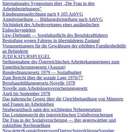
Internationales Symposium über „Die Frau in den
Arbeitsbeziehungen"
Kündigungsanfechtung nach § 105 ArbVG
Amtsfreistellung — Bildungsfreistellung nach ArbVG
Nichtigkeit des Arbeitsvertrages eines ausländischen
Eishockeyspielers
Lkw-Diebstahl — Sorgfaltspflicht des Berufskraftfahrers
Bestrafung wegen Fahrens in übermüdetem Zustand
Voraussetzungen für die Gewährung der erhöhten Familienbeihilfe
an Behinderte
JUDI KATURSPI EGEL
Stellungnahme des Österreichischen Arbeiterkammertages zum
Entgeltsicherungsgesetz (Auszug)
Bundesfinanzgesetz 1979 — Sozialbudget
Zum Bericht über die soziale Lage 1976/77
Berufsausbildungsgesetz-Novelle 1978
Novelle zum Arbeitslosenversicherungsgesetz
April bis September 1978
Das italienische Gesetz über die Gleichbehandlung von Männern
und Frauen im Arbeitsleben
Strafgesetzbuch samt den wichtigsten Nebengesetzen
Das Leistungsrecht der österreichischen Unfallversicherung
Die Frau in der Sozialversicherung — ihre gegenwärtige und
zukünftige Rechtsstellung
Newsletter
Kontakt
Impressum
Datenschutzerklärung
Sonstige