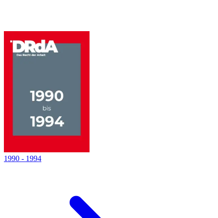
1990
-
1994