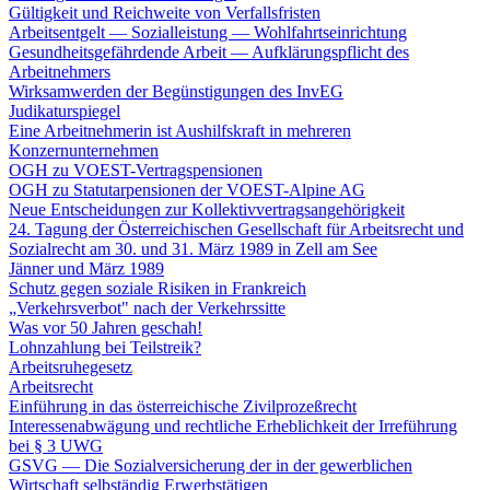
Gültigkeit und Reichweite von Verfallsfristen
Arbeitsentgelt — Sozialleistung — Wohlfahrtseinrichtung
Gesundheitsgefährdende Arbeit — Aufklärungspflicht des
Arbeitnehmers
Wirksamwerden der Begünstigungen des InvEG
Judikaturspiegel
Eine Arbeitnehmerin ist Aushilfskraft in mehreren
Konzernunternehmen
OGH zu VOEST-Vertragspensionen
OGH zu Statutarpensionen der VOEST-Alpine AG
Neue Entscheidungen zur Kollektivvertragsangehörigkeit
24. Tagung der Österreichischen Gesellschaft für Arbeitsrecht und
Sozialrecht am 30. und 31. März 1989 in Zell am See
Jänner und März 1989
Schutz gegen soziale Risiken in Frankreich
„Verkehrsverbot" nach der Verkehrssitte
Was vor 50 Jahren geschah!
Lohnzahlung bei Teilstreik?
Arbeitsruhegesetz
Arbeitsrecht
Einführung in das österreichische Zivilprozeßrecht
Interessenabwägung und rechtliche Erheblichkeit der Irreführung
bei § 3 UWG
GSVG — Die Sozialversicherung der in der gewerblichen
Wirtschaft selbständig Erwerbstätigen