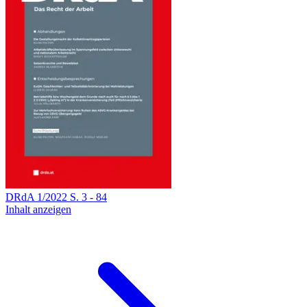
DRdA
1
/
2022
S.
3
-
84
Inhalt anzeigen