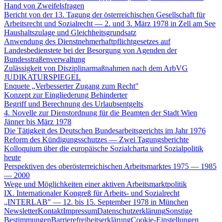
Hand von Zweifelsfragen
Bericht von der 13. Tagung der österreichischen Gesellschaft für
Arbeitsrecht und Sozialrecht — 2. und 3. März 1978 in Zell am See
Haushaltszulage und Gleichheitsgrundsatz
Anwendung des Dienstnehmerhaftpflichtgesetzes auf
Landesbedienstete bei der Besorgung von Agenden der
Bundesstraßenverwaltung
Zulässigkeit von Disziplinarmaßnahmen nach dem ArbVG
JUDIKATURSPIEGEL
Enquete „Verbesserter Zugang zum Recht"
Konzept zur Eingliederung Behinderter
Begriff und Berechnung des Urlaubsentgelts
4. Novelle zur Dienstordnung für die Beamten der Stadt Wien
Jänner bis März 1978
Die Tätigkeit des Deutschen Bundesarbeitsgerichts im Jahr 1976
Reform des Kündigungsschutzes — Zwei Tagungsberichte
Kolloquium über die europäische Sozialcharta und Sozialpolitik
heute
Perspektiven des oberösterreichischen Arbeitsmarktes 1975 — 1985
— 2000
Wege und Möglichkeiten einer aktiven Arbeitsmarktpolitik
IX. Internationaler Kongreß für Arbeits- und Sozialrecht
„INTERLAB" — 12. bis 15. September 1978 in München
Newsletter
Kontakt
Impressum
Datenschutzerklärung
Sonstige
Bestimmungen
Barrierefreiheitserklärung
Cookie-Einstellungen