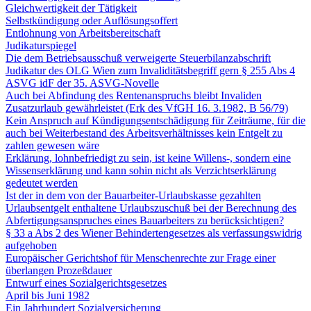
Gleichwertigkeit der Tätigkeit
Selbstkündigung oder Auflösungsoffert
Entlohnung von Arbeitsbereitschaft
Judikaturspiegel
Die dem Betriebsausschuß verweigerte Steuerbilanzabschrift
Judikatur des OLG Wien zum Invaliditätsbegriff gern § 255 Abs 4
ASVG idF der 35. ASVG-Novelle
Auch bei Abfindung des Rentenanspruchs bleibt Invaliden
Zusatzurlaub gewährleistet (Erk des VfGH 16. 3.1982, B 56/79)
Kein Anspruch auf Kündigungsentschädigung für Zeiträume, für die
auch bei Weiterbestand des Arbeitsverhältnisses kein Entgelt zu
zahlen gewesen wäre
Erklärung, lohnbefriedigt zu sein, ist keine Willens-, sondern eine
Wissenserklärung und kann sohin nicht als Verzichtserklärung
gedeutet werden
Ist der in dem von der Bauarbeiter-Urlaubskasse gezahlten
Urlaubsentgelt enthaltene Urlaubszuschuß bei der Berechnung des
Abfertigungsanspruches eines Bauarbeiters zu berücksichtigen?
§ 33 a Abs 2 des Wiener Behindertengesetzes als verfassungswidrig
aufgehoben
Europäischer Gerichtshof für Menschenrechte zur Frage einer
überlangen Prozeßdauer
Entwurf eines Sozialgerichtsgesetzes
April bis Juni 1982
Ein Jahrhundert Sozialversicherung