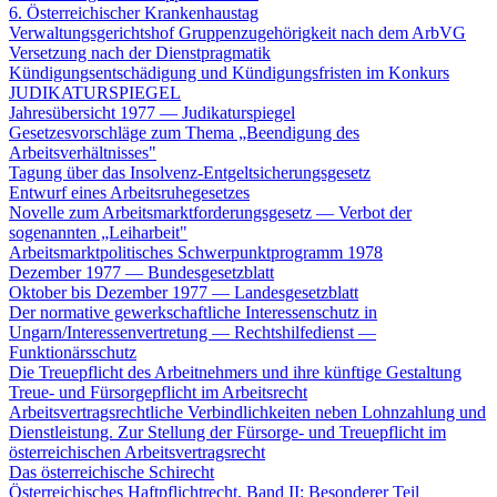
6. Österreichischer Krankenhaustag
Verwaltungsgerichtshof Gruppenzugehörigkeit nach dem ArbVG
Versetzung nach der Dienstpragmatik
Kündigungsentschädigung und Kündigungsfristen im Konkurs
JUDIKATURSPIEGEL
Jahresübersicht 1977 — Judikaturspiegel
Gesetzesvorschläge zum Thema „Beendigung des
Arbeitsverhältnisses"
Tagung über das Insolvenz-Entgeltsicherungsgesetz
Entwurf eines Arbeitsruhegesetzes
Novelle zum Arbeitsmarktforderungsgesetz — Verbot der
sogenannten „Leiharbeit"
Arbeitsmarktpolitisches Schwerpunktprogramm 1978
Dezember 1977 — Bundesgesetzblatt
Oktober bis Dezember 1977 — Landesgesetzblatt
Der normative gewerkschaftliche Interessenschutz in
Ungarn/Interessenvertretung — Rechtshilfedienst —
Funktionärsschutz
Die Treuepflicht des Arbeitnehmers und ihre künftige Gestaltung
Treue- und Fürsorgepflicht im Arbeitsrecht
Arbeitsvertragsrechtliche Verbindlichkeiten neben Lohnzahlung und
Dienstleistung. Zur Stellung der Fürsorge- und Treuepflicht im
österreichischen Arbeitsvertragsrecht
Das österreichische Schirecht
Österreichisches Haftpflichtrecht, Band II: Besonderer Teil