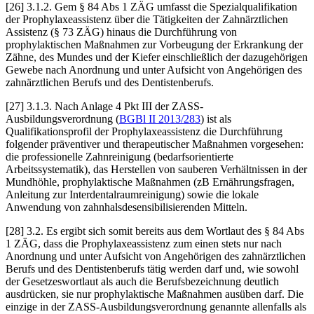
[26] 3.1.2. Gem § 84 Abs 1 ZÄG umfasst die Spezialqualifikation
der Prophylaxeassistenz über die Tätigkeiten der Zahnärztlichen
Assistenz (§ 73 ZÄG) hinaus die Durchführung von
prophylaktischen Maßnahmen zur Vorbeugung der Erkrankung der
Zähne, des Mundes und der Kiefer einschließlich der dazugehörigen
Gewebe nach Anordnung und unter Aufsicht von Angehörigen des
zahnärztlichen Berufs und des Dentistenberufs.
[27] 3.1.3. Nach Anlage 4 Pkt III der ZASS-
Ausbildungsverordnung (
BGBl II 2013/283
) ist als
Qualifikationsprofil der Prophylaxeassistenz die Durchführung
folgender präventiver und therapeutischer Maßnahmen vorgesehen:
die professionelle Zahnreinigung (bedarfsorientierte
Arbeitssystematik), das Herstellen von sauberen Verhältnissen in der
Mundhöhle, prophylaktische Maßnahmen (zB Ernährungsfragen,
Anleitung zur Interdentalraumreinigung) sowie die lokale
Anwendung von zahnhalsdesensibilisierenden Mitteln.
[28] 3.2. Es ergibt sich somit bereits aus dem Wortlaut des § 84 Abs
1 ZÄG, dass die Prophylaxeassistenz zum einen stets nur nach
Anordnung und unter Aufsicht von Angehörigen des zahnärztlichen
Berufs und des Dentistenberufs tätig werden darf und, wie sowohl
der Gesetzeswortlaut als auch die Berufsbezeichnung deutlich
ausdrücken, sie nur prophylaktische Maßnahmen ausüben darf. Die
einzige in der ZASS-Ausbildungsverordnung genannte allenfalls als