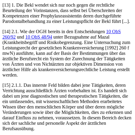
[13] 1. Die Bekl wendet sich nur noch gegen die rechtliche
Beurteilung der Vorinstanzen, dass selbst bei Überschreiten der
Kompetenzen einer Prophylaxeassistentin deren durchgeführte
Parodontalbehandlung zu einer Leistungspflicht der Bekl führt [...].
[14] 2.1. Wie der OGH bereits in den Entscheidungen
10 ObS
260/92
und
10 ObS 48/94
unter Bezugnahme auf
Mazal
(Krankheitsbegriff und Risikobegrenzung. Eine Untersuchung zum
Leistungsrecht der gesetzlichen Krankenversicherung [1992] 260 f
mwN) ausführte, kann auf der Basis der Bestimmungen über das
ärztliche Berufsrecht ein System der Zurechnung der Tätigkeiten
von Ärzten und von Nichtärzten zur objektiven Dimension von
ärztlicher Hilfe als krankenversicherungsrechtliche Leistung erstellt
werden.
[15] 2.1.1. Das innerste Feld bilden dabei jene Tätigkeiten, deren
Verrichtung ausschließlich Ärzten vorbehalten ist. Es handelt sich
dabei um jene diagnostischen und therapeutischen Tätigkeiten, die
ein umfassendes, mit wissenschaftlichen Methoden erarbeitetes
Wissen über den menschlichen Körper und über deren mögliche
Veränderungen sowie über die Möglichkeiten, dies zu erkennen und
darauf Einfluss zu nehmen, voraussetzen. In diesem Bereich decken
sich der sachliche und personelle Aspekt der ärztlichen
Berufsausübung.