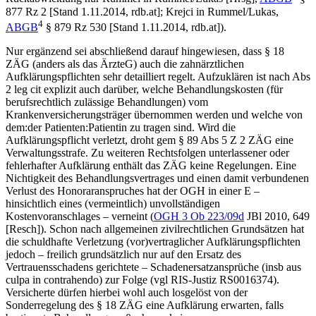
877 Rz 2 [Stand 1.11.2014, rdb.at];
Krejci
in
Rummel/Lukas
,
4
ABGB
§ 879 Rz 530 [Stand 1.11.2014, rdb.at]).
Nur ergänzend sei abschließend darauf hingewiesen, dass § 18
ZÄG (anders als das ÄrzteG) auch die zahnärztlichen
Aufklärungspflichten sehr detailliert regelt. Aufzuklären ist nach Abs
2 leg cit explizit auch darüber, welche Behandlungskosten (für
berufsrechtlich zulässige Behandlungen) vom
Krankenversicherungsträger übernommen werden und welche von
dem:der Patienten:Patientin zu tragen sind. Wird die
Aufklärungspflicht verletzt, droht gem § 89 Abs 5 Z 2 ZÄG eine
Verwaltungsstrafe. Zu weiteren Rechtsfolgen unterlassener oder
fehlerhafter Aufklärung enthält das ZÄG keine Regelungen.
Eine
Nichtigkeit des Behandlungsvertrages und einen damit verbundenen
Verlust des Honoraranspruches hat der OGH in einer E –
hinsichtlich eines (vermeintlich) unvollständigen
Kostenvoranschlages – verneint (
OGH 3 Ob 223/09d
JBl 2010, 649
[Resch]). Schon nach allgemeinen zivilrechtlichen Grundsätzen hat
die schuldhafte Verletzung (vor)vertraglicher Aufklärungspflichten
jedoch – freilich grundsätzlich nur auf den Ersatz des
Vertrauensschadens gerichtete – Schadenersatzansprüche (insb aus
culpa in contrahendo) zur Folge (vgl RIS-Justiz RS0016374).
Versicherte dürfen hierbei wohl auch losgelöst von der
Sonderregelung des § 18 ZÄG eine Aufklärung erwarten, falls