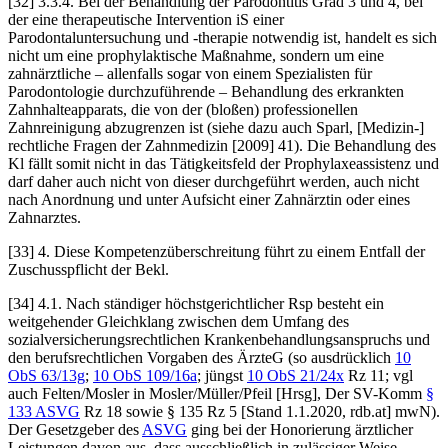
[32] 3.3.4. Bei der Behandlung der Parodontitis Grad 3 und 4, bei
der eine therapeutische Intervention iS einer
Parodontaluntersuchung und -therapie notwendig ist, handelt es sich
nicht um eine prophylaktische Maßnahme, sondern um eine
zahnärztliche – allenfalls sogar von einem Spezialisten für
Parodontologie durchzuführende – Behandlung des erkrankten
Zahnhalteapparats, die von der (bloßen) professionellen
Zahnreinigung abzugrenzen ist (siehe dazu auch
Sparl
, [Medizin-]
rechtliche Fragen der Zahnmedizin [2009] 41). Die Behandlung des
Kl fällt somit nicht in das Tätigkeitsfeld der Prophylaxeassistenz und
darf daher auch nicht von dieser durchgeführt werden, auch nicht
nach Anordnung und unter Aufsicht einer Zahnärztin oder eines
Zahnarztes.
[33] 4. Diese Kompetenzüberschreitung führt zu einem Entfall der
Zuschusspflicht der Bekl.
[34] 4.1. Nach ständiger höchstgerichtlicher Rsp besteht ein
weitgehender Gleichklang zwischen dem Umfang des
sozialversicherungsrechtlichen Krankenbehandlungsanspruchs und
den berufsrechtlichen Vorgaben des ÄrzteG (so ausdrücklich
10
ObS 63/13g
;
10 ObS 109/16a
; jüngst
10 ObS 21/24x
Rz 11; vgl
auch
Felten/Mosler
in
Mosler/Müller/Pfeil
[Hrsg], Der SV-Komm
§
133 ASVG
Rz 18 sowie § 135 Rz 5 [Stand 1.1.2020, rdb.at] mwN).
Der Gesetzgeber des
ASVG
ging bei der Honorierung ärztlicher
Leistungen davon aus, dass ausschließlich in zulässiger Weise