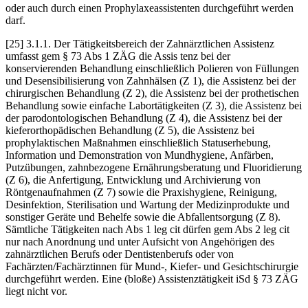
oder auch durch einen Prophylaxeassistenten durchgeführt werden
darf.
[25] 3.1.1. Der Tätigkeitsbereich der Zahnärztlichen Assistenz
umfasst gem § 73 Abs 1 ZÄG die Assis tenz bei der
konservierenden Behandlung einschließlich Polieren von Füllungen
und Desensibilisierung von Zahnhälsen (Z 1), die Assistenz bei der
chirurgischen Behandlung (Z 2), die Assistenz bei der prothetischen
Behandlung sowie einfache Labortätigkeiten (Z 3), die Assistenz bei
der parodontologischen
Behandlung (Z 4), die Assistenz bei der
kieferorthopädischen Behandlung (Z 5), die Assistenz bei
prophylaktischen Maßnahmen einschließlich Statuserhebung,
Information und Demonstration von Mundhygiene, Anfärben,
Putzübungen, zahnbezogene Ernährungsberatung und Fluoridierung
(Z 6), die Anfertigung, Entwicklung und Archivierung von
Röntgenaufnahmen (Z 7) sowie die Praxishygiene, Reinigung,
Desinfektion, Sterilisation und Wartung der Medizinprodukte und
sonstiger Geräte und Behelfe sowie die Abfallentsorgung (Z 8).
Sämtliche Tätigkeiten nach Abs 1 leg cit dürfen gem Abs 2 leg cit
nur nach Anordnung und unter Aufsicht von Angehörigen des
zahnärztlichen Berufs oder Dentistenberufs oder von
Fachärzten/Fachärztinnen für Mund-, Kiefer- und Gesichtschirurgie
durchgeführt werden. Eine (bloße) Assistenztätigkeit iSd § 73 ZÄG
liegt nicht vor.