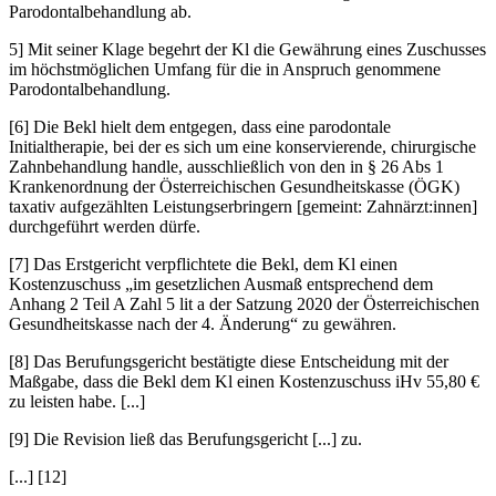
Parodontalbehandlung ab.
5] Mit seiner Klage begehrt der Kl die Gewährung eines Zuschusses
im höchstmöglichen Umfang für die in Anspruch genommene
Parodontalbehandlung.
[6] Die Bekl hielt dem entgegen, dass eine parodontale
Initialtherapie, bei der es sich um eine konservierende, chirurgische
Zahnbehandlung handle, ausschließlich von den in § 26 Abs 1
Krankenordnung der Österreichischen Gesundheitskasse (ÖGK)
taxativ aufgezählten Leistungserbringern [gemeint: Zahnärzt:innen]
durchgeführt werden dürfe.
[7] Das Erstgericht verpflichtete die Bekl, dem Kl einen
Kostenzuschuss „
im gesetzlichen Ausmaß entsprechend dem
Anhang 2 Teil A Zahl 5 lit a der Satzung 2020 der Österreichischen
Gesundheitskasse nach der 4. Änderung
“ zu gewähren.
[8] Das Berufungsgericht bestätigte diese Entscheidung mit der
Maßgabe, dass die Bekl dem Kl einen Kostenzuschuss iHv 55,80 €
zu leisten habe. [...]
[9] Die Revision ließ das Berufungsgericht [...] zu.
[...] [12]