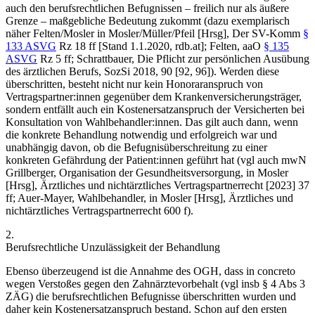
auch den berufsrechtlichen Befugnissen – freilich nur als äußere
Grenze – maßgebliche Bedeutung zukommt (dazu exemplarisch
näher
Felten/Mosler
in
Mosler/Müller/Pfeil
[Hrsg], Der SV-Komm
§
133 ASVG
Rz 18 ff [Stand 1.1.2020, rdb.at];
Felten
, aaO
§ 135
ASVG
Rz 5 ff;
Schrattbauer
, Die Pflicht zur persönlichen Ausübung
des ärztlichen Berufs, SozSi 2018, 90 [92, 96]). Werden diese
überschritten, besteht nicht nur kein Honoraranspruch von
Vertragspartner:innen gegenüber dem Krankenversicherungsträger,
sondern entfällt auch ein Kostenersatzanspruch der Versicherten bei
Konsultation von Wahlbehandler:innen. Das gilt auch dann, wenn
die konkrete Behandlung notwendig und erfolgreich war und
unabhängig davon, ob die Befugnisüberschreitung zu einer
konkreten Gefährdung der Patient:innen geführt hat (vgl auch mwN
Grillberger
, Organisation der Gesundheitsversorgung, in
Mosler
[Hrsg], Ärztliches und nichtärztliches Vertragspartnerrecht [2023] 37
ff;
Auer-Mayer
, Wahlbehandler, in
Mosler
[Hrsg], Ärztliches und
nichtärztliches Vertragspartnerrecht 600 f).
2.
Berufsrechtliche Unzulässigkeit der Behandlung
Ebenso überzeugend ist die Annahme des OGH, dass in concreto
wegen Verstoßes gegen den Zahnärztevorbehalt (vgl insb § 4 Abs 3
ZÄG) die berufsrechtlichen Befugnisse überschritten wurden und
daher kein Kostenersatzanspruch bestand. Schon auf den ersten