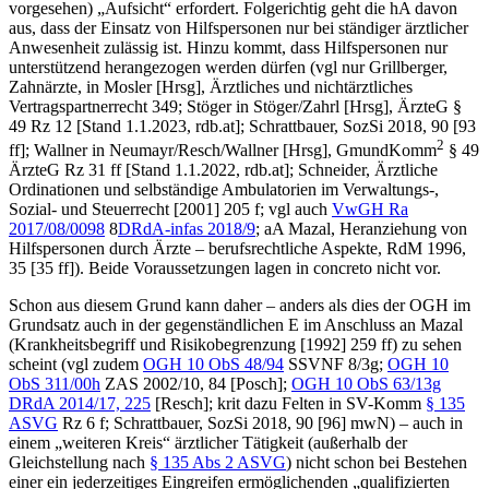
vorgesehen) „Aufsicht“ erfordert. Folgerichtig geht die hA davon
aus, dass der Einsatz von Hilfspersonen nur bei ständiger ärztlicher
Anwesenheit zulässig ist. Hinzu kommt, dass Hilfspersonen nur
unterstützend herangezogen werden dürfen (vgl nur
Grillberger
,
Zahnärzte,
in
Mosler
[Hrsg], Ärztliches und nichtärztliches
Vertragspartnerrecht 349;
Stöger
in
Stöger/Zahrl
[Hrsg], ÄrzteG §
49 Rz 12 [Stand 1.1.2023, rdb.at];
Schrattbauer
, SozSi 2018, 90 [93
2
ff];
Wallner
in
Neumayr/Resch/Wallner
[Hrsg], GmundKomm
§ 49
ÄrzteG Rz 31 ff [Stand 1.1.2022, rdb.at];
Schneider
, Ärztliche
Ordinationen und selbständige Ambulatorien im Verwaltungs-,
Sozial- und Steuerrecht [2001] 205 f; vgl auch
VwGH
Ra
2017/08/0098
8
DRdA-infas 2018/9
; aA
Mazal
, Heranziehung von
Hilfspersonen durch Ärzte – berufsrechtliche Aspekte, RdM 1996,
35 [35 ff]). Beide Voraussetzungen lagen in concreto nicht vor.
Schon aus diesem Grund kann daher – anders als dies der OGH im
Grundsatz auch in der gegenständlichen E im Anschluss an
Mazal
(Krankheitsbegriff und Risikobegrenzung [1992] 259 ff) zu sehen
scheint (vgl zudem
OGH
10 ObS 48/94
SSVNF 8/3g;
OGH
10
ObS 311/00h
ZAS 2002/10, 84 [
Posch
];
OGH
10 ObS 63/13g
DRdA 2014/17, 225
[
Resch
]; krit dazu
Felten
in SV-Komm
§ 135
ASVG
Rz 6 f;
Schrattbauer
, SozSi 2018, 90 [96] mwN) – auch in
einem „weiteren Kreis“ ärztlicher Tätigkeit (außerhalb der
Gleichstellung nach
§ 135 Abs 2 ASVG
) nicht schon bei Bestehen
einer ein jederzeitiges Eingreifen ermöglichenden „qualifizierten