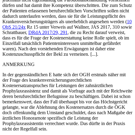
dürfen und hat damit ihre Kompetenz überschritten. Die zum Schutz
der Patienten erlassenen berufsrechtlichen Vorschriften sollen nicht
dadurch unterlaufen werden, dass sie für die Leistungspflicht des
Krankenversicherungsträgers als unerheblich angesehen werden (
10
ObS 21/24x
Rz 15 unter Verweis auf
Wallner
, JAS 2017, 310 sowie
Schrattbauer
,
DRdA 2017/29, 291
, die zu Recht darauf verweist,
dass es für die Frage der Kostenerstattung keine Rolle spielt, ob im
Einzelfall tatsächlich Patienteninteressen unmittelbar gefährdet
waren). Nach den vorstehenden Erwägungen ist daher eine
Kostenzuschusspflicht der Bekl zu verneinen. [...].
ANMERKUNG
In der gegenständlichen E hatte sich der OGH erstmals näher mit
der Frage des krankenversicherungsrechtlichen
Kostenersatzanspruches für Leistungen der zahnärztlichen
Prophylaxeassistenz und damit als Vorfrage auch mit der Reichweite
deren berufsrechtlicher Befugnisse zu beschäftigen. Dabei ist schon
bemerkenswert, dass der Fall überhaupt bis vor das Höchstgericht
gelangte, war die Ablehnung des Kostenersatzes durch die ÖGK
doch offenkundig dem Umstand geschuldet, dass nach Maßgabe der
ärztlichen Honorarnote spezifisch die Leistung der
Prophylaxeassistentin verrechnet wurde. Das dürfte in der Praxis
nicht der Regelfall sein.