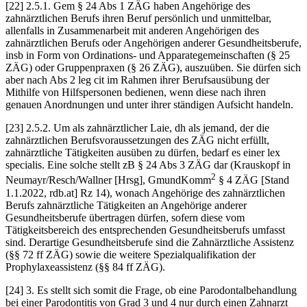
[22] 2.5.1. Gem § 24 Abs 1 ZÄG haben Angehörige des
zahnärztlichen Berufs ihren Beruf persönlich und unmittelbar,
allenfalls in Zusammenarbeit mit anderen Angehörigen des
zahnärztlichen Berufs oder Angehörigen anderer Gesundheitsberufe,
insb in Form von Ordinations- und Apparategemeinschaften (§ 25
ZÄG) oder Gruppenpraxen (§ 26 ZÄG), auszuüben. Sie dürfen sich
aber nach Abs 2 leg cit im Rahmen ihrer Berufsausübung der
Mithilfe von Hilfspersonen bedienen, wenn diese nach ihren
genauen Anordnungen und unter ihrer ständigen Aufsicht handeln.
[23] 2.5.2. Um als zahnärztlicher Laie, dh als jemand, der die
zahnärztlichen Berufsvoraussetzungen des ZÄG nicht erfüllt,
zahnärztliche Tätigkeiten ausüben zu dürfen, bedarf es einer lex
specialis. Eine solche stellt zB § 24 Abs 3 ZÄG dar (
Krauskopf
in
2
Neumayr/Resch/Wallner
[Hrsg], GmundKomm
§ 4 ZÄG [Stand
1.1.2022, rdb.at] Rz 14), wonach Angehörige des zahnärztlichen
Berufs zahnärztliche Tätigkeiten an Angehörige anderer
Gesundheitsberufe übertragen dürfen, sofern diese vom
Tätigkeitsbereich des entsprechenden Gesundheitsberufs umfasst
sind. Derartige Gesundheitsberufe sind die Zahnärztliche Assistenz
(§§ 72 ff ZÄG) sowie die weitere Spezialqualifikation der
Prophylaxeassistenz (§§ 84 ff ZÄG).
[24] 3. Es stellt sich somit die Frage, ob eine Parodontalbehandlung
bei einer Parodontitis von Grad 3 und 4 nur durch einen Zahnarzt