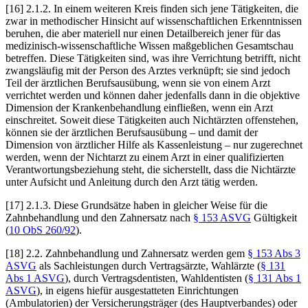
[16] 2.1.2. In einem weiteren Kreis finden sich jene Tätigkeiten, die
zwar in methodischer Hinsicht auf wissenschaftlichen Erkenntnissen
beruhen, die aber materiell nur einen Detailbereich jener für das
medizinisch-wissenschaftliche Wissen maßgeblichen Gesamtschau
betreffen. Diese Tätigkeiten sind, was ihre Verrichtung betrifft, nicht
zwangsläufig mit der Person des Arztes verknüpft; sie sind jedoch
Teil der ärztlichen Berufsausübung, wenn sie von einem Arzt
verrichtet werden und können daher jedenfalls dann in die objektive
Dimension der Krankenbehandlung einfließen, wenn ein Arzt
einschreitet. Soweit diese Tätigkeiten auch Nichtärzten offenstehen,
können sie der ärztlichen Berufsausübung – und damit der
Dimension von ärztlicher Hilfe als Kassenleistung – nur zugerechnet
werden, wenn der Nichtarzt zu einem Arzt in einer qualifizierten
Verantwortungsbeziehung steht, die sicherstellt, dass die Nichtärzte
unter Aufsicht und Anleitung durch den Arzt tätig werden.
[17] 2.1.3. Diese Grundsätze haben in gleicher Weise für die
Zahnbehandlung und den Zahnersatz nach
§ 153 ASVG
Gültigkeit
(
10 ObS 260/92
).
[18] 2.2. Zahnbehandlung und Zahnersatz werden gem
§ 153 Abs 3
ASVG
als Sachleistungen durch Vertragsärzte, Wahlärzte (
§ 131
Abs 1 ASVG
), durch Vertragsdentisten, Wahldentisten (
§ 131 Abs 1
ASVG
), in eigens hiefür ausgestatteten Einrichtungen
(Ambulatorien) der Versicherungsträger (des Hauptverbandes) oder