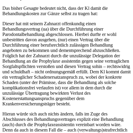
Das bisher Gesagte bedeutet nicht, dass der Kl damit die
Behandlungskosten zur Gänze selbst zu tragen hat:
Dieser hat mit seinem Zahnarzt offenkundig einen
Behandlungsvertrag (ua) über die Durchführung einer
Parodontalbehandlung abgeschlossen. Hierbei durfte er wohl
unbestritten davon ausgehen, (nur) einen Vertrag über die
Durchführung einer berufsrechtlich zulässigen Behandlung
angeboten zu bekommen und dementsprechend abzuschließen.
Folglich hat der Zahnarzt durch die unzulässige Delegation der
Behandlung an die Prophylaxe assistentin gegen seine vertraglichen
Sorgfaltspflichten verstoßen und diesen Vertrag sohin – rechtswidrig
und schuldhaft – nicht ordnungsgemäß erfüllt. Dem Kl kommt damit
ein vertraglicher Schadenersatzanspruch zu, wobei der konkrete
Schaden (unter der Prämisse, dass die Behandlung als solche
komplikationsfrei verlaufen ist) vor allem in dem durch die
unzulässige Übertragung bewirkten Verlust des
Kostenerstattungsanspruchs gegenüber dem
Krankenversicherungsträger besteht.
Hieran würde sich auch nichts ändern, falls im Zuge des
Abschlusses des Behandlungsvertrages explizit eine Behandlung
(auch) durch die Prophylaxeassistentin vereinbart worden wäre.
Denn da auch in diesem Fall die – auch (verwaltungs)strafrechtlich