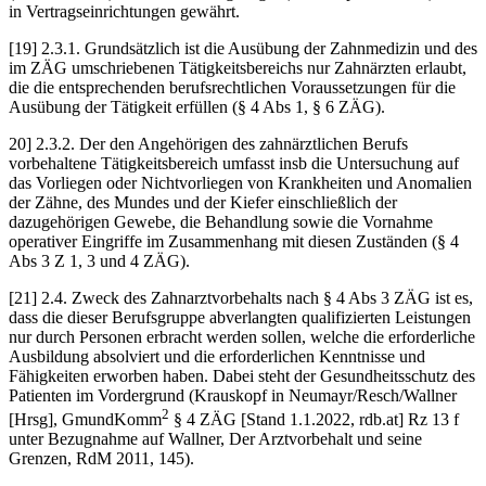
in Vertragseinrichtungen gewährt.
[19] 2.3.1. Grundsätzlich ist die Ausübung der Zahnmedizin und des
im ZÄG umschriebenen Tätigkeitsbereichs nur Zahnärzten erlaubt,
die die entsprechenden berufsrechtlichen Voraussetzungen für die
Ausübung der Tätigkeit erfüllen (§ 4 Abs 1, § 6 ZÄG).
20] 2.3.2. Der den Angehörigen des zahnärztlichen Berufs
vorbehaltene Tätigkeitsbereich umfasst insb die Untersuchung auf
das Vorliegen oder Nichtvorliegen von Krankheiten und Anomalien
der Zähne, des Mundes und der Kiefer einschließlich der
dazugehörigen Gewebe, die Behandlung sowie die Vornahme
operativer Eingriffe im Zusammenhang mit diesen Zuständen (§ 4
Abs 3 Z 1, 3 und 4 ZÄG).
[21] 2.4. Zweck des Zahnarztvorbehalts nach § 4 Abs 3 ZÄG ist es,
dass die dieser Berufsgruppe abverlangten qualifizierten Leistungen
nur durch Personen erbracht werden sollen, welche die erforderliche
Ausbildung absolviert und die erforderlichen Kenntnisse und
Fähigkeiten erworben haben. Dabei steht der Gesundheitsschutz des
Patienten im Vordergrund (
Krauskopf
in
Neumayr/Resch/Wallner
2
[Hrsg], GmundKomm
§ 4 ZÄG [Stand 1.1.2022, rdb.at] Rz 13 f
unter Bezugnahme auf
Wallner
, Der Arztvorbehalt und seine
Grenzen, RdM 2011, 145).