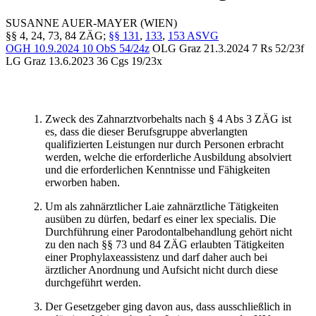
SUSANNE
AUER-MAYER
(WIEN)
§§ 4, 24, 73, 84 ZÄG;
§§ 131
,
133
,
153 ASVG
OGH
10.9.2024
10 ObS 54/24z
OLG Graz
21.3.2024
7 Rs 52/23f
LG Graz
13.6.2023
36 Cgs 19/23x
Zweck des Zahnarztvorbehalts nach § 4 Abs 3 ZÄG ist
es, dass die dieser Berufsgruppe abverlangten
qualifizierten Leistungen nur durch Personen erbracht
werden, welche die erforderliche Ausbildung absolviert
und die erforderlichen Kenntnisse und Fähigkeiten
erworben haben.
Um als zahnärztlicher Laie zahnärztliche Tätigkeiten
ausüben zu dürfen, bedarf es einer lex specialis. Die
Durchführung einer Parodontalbehandlung gehört nicht
zu den nach §§ 73 und 84 ZÄG erlaubten Tätigkeiten
einer Prophylaxeassistenz und darf daher auch bei
ärztlicher Anordnung und Aufsicht nicht durch diese
durchgeführt werden.
Der Gesetzgeber ging davon aus, dass ausschließlich in