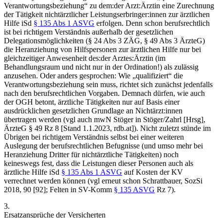
Verantwortungsbeziehung“ zu dem:der Arzt:Ärztin eine Zurechnung
der Tätigkeit nichtärztlicher Leistungserbringer:innen zur ärztlichen
Hilfe iSd
§ 135 Abs 1 ASVG
erfolgen. Denn schon berufsrechtlich
ist bei richtigem Verständnis außerhalb der gesetzlichen
Delegationsmöglichkeiten (§ 24 Abs 3 ZÄG, § 49 Abs 3 ÄrzteG)
die Heranziehung von Hilfspersonen zur ärztlichen Hilfe nur bei
gleichzeitiger Anwesenheit des:der Arztes:Ärztin (im
Behandlungsraum und nicht nur in der Ordination!) als zulässig
anzusehen. Oder anders gesprochen: Wie „qualifiziert“ die
Verantwortungsbeziehung sein muss, richtet sich zunächst jedenfalls
nach den berufsrechtlichen Vorgaben. Demnach dürfen, wie auch
der OGH betont, ärztliche Tätigkeiten nur auf Basis einer
ausdrücklichen gesetzlichen Grundlage an Nichtärzt:innen
übertragen werden (vgl auch mwN
Stöger
in
Stöger/Zahrl
[Hrsg],
ÄrzteG § 49 Rz 8 [Stand 1.1.2023, rdb.at]). Nicht zuletzt stünde im
Übrigen bei richtigem Verständnis selbst bei einer weiteren
Auslegung der berufsrechtlichen Befugnisse (und umso mehr bei
Heranziehung Dritter für nichtärztliche Tätigkeiten) noch
keineswegs fest, dass die Leistungen dieser Personen auch als
ärztliche Hilfe iSd
§ 135 Abs 1 ASVG
auf Kosten der KV
verrechnet werden können (vgl erneut schon
Schrattbauer
, SozSi
2018, 90 [92];
Felten
in SV-Komm
§ 135 ASVG
Rz 7).
3.
Ersatzansprüche der Versicherten