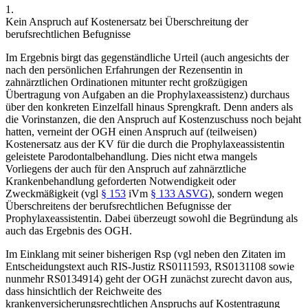
1.
Kein Anspruch auf Kostenersatz bei Überschreitung der
berufsrechtlichen Befugnisse
Im Ergebnis birgt das gegenständliche Urteil (auch angesichts der
nach den persönlichen Erfahrungen der Rezensentin in
zahnärztlichen Ordinationen mitunter recht großzügigen
Übertragung von Aufgaben an die Prophylaxeassistenz) durchaus
über den konkreten Einzelfall hinaus Sprengkraft. Denn anders als
die Vorinstanzen, die den Anspruch auf Kostenzuschuss noch bejaht
hatten, verneint der OGH einen Anspruch auf (teilweisen)
Kostenersatz aus der KV für die durch die Prophylaxeassistentin
geleistete Parodontalbehandlung. Dies nicht etwa mangels
Vorliegens der auch für den Anspruch auf zahnärztliche
Krankenbehandlung geforderten Notwendigkeit oder
Zweckmäßigkeit (vgl
§ 153
iVm
§ 133 ASVG
), sondern wegen
Überschreitens der berufsrechtlichen Befugnisse der
Prophylaxeassistentin. Dabei überzeugt sowohl die Begründung als
auch das Ergebnis des OGH.
Im Einklang mit seiner bisherigen Rsp (vgl neben den Zitaten im
Entscheidungstext auch RIS-Justiz RS0111593, RS0131108 sowie
nunmehr RS0134914) geht der OGH zunächst zurecht davon aus,
dass hinsichtlich der Reichweite des
krankenversicherungsrechtlichen Anspruchs auf Kostentragung