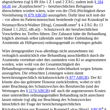
abgesicherten (vgl § 89 Abs 1 Z 1 und 2 ZÄG; zudem insb
§ 184
StGB
zur „Kurpfuscherei“) – berufsrechtlichen Befugnisse
überschritten worden wären, wäre von der (Teil-)Nichtigkeit dieser
Vereinbarung (
§ 879 ABGB
) auszugehen. Dafür lässt sich insb der
– vor allem im Patient:innenschutz bestehende (vgl nur
Krauskopf
in
2
Neumayr/Resch/Wallner
[Hrsg], GmundKomm
§ 4 ZÄG Rz 13
[Stand 1.1.2022, rdb.at]) – Schutzzweck der berufsrechtlichen
Vorschriften ins Treffen führen. Der Zahnarzt hätte die Behandlung
folglich abermals selbst (allenfalls unter bloßer Einbindung der
Assistentin als Hilfsperson) ordnungsgemäß zu erbringen gehabt.
Wäre demgegenüber (was allerdings nicht anzunehmen ist)
vertraglich ausdrücklich eine Behandlung ausschließlich durch die
Assistentin vereinbart oder dies zumindest vom Kl so angenommen
worden, wäre wohl von der Gesamtnichtigkeit des
Behandlungsvertrages oder dessen Anfechtbarkeit wegen Irrtums
auszugehen. Die erbrachten Leistungen wären damit
bereicherungsrechtlich rückabzuwickeln (
§ 877 ABGB
). Der Kl
könnte also das geleistete Honorar zurückfordern, wobei er sich
unter Beachtung des Schutzzweckes des Berufsrechts (und der
Wertungen des
§ 1174 ABGB
) mE auch die angemessenen Kosten
einer unterstellten ordnungsgemäßen Behandlung nicht anrechnen
lassen müsste (vgl allg zur Beachtung des Schutzzweckes
hinsichtlich der Frage der bereicherungsrechtlichen
4
Rückabwicklung nur
Rummel
in
Rummel/Lukas
[Hrsg],
ABGB
§