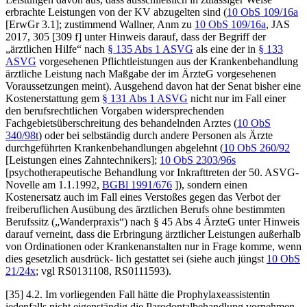
erbrachte Leistungen von der KV abzugelten sind (
10 ObS 109/16a
[ErwGr 3.1]; zustimmend
Wallner
, Anm zu
10 ObS 109/16a
, JAS
2017, 305 [309 f] unter Hinweis darauf, dass der Begriff der
„ärztlichen Hilfe“ nach
§ 135 Abs 1 ASVG
als eine der in
§ 133
ASVG
vorgesehenen Pflichtleistungen aus der Krankenbehandlung
ärztliche Leistung nach Maßgabe der im ÄrzteG vorgesehenen
Voraussetzungen meint). Ausgehend davon hat der Senat bisher eine
Kostenerstattung gem
§ 131 Abs 1 ASVG
nicht nur im Fall einer
den berufsrechtlichen Vorgaben widersprechenden
Fachgebietsüberschreitung des behandelnden Arztes (
10 ObS
340/98t
) oder bei selbständig durch andere Personen als Ärzte
durchgeführten Krankenbehandlungen abgelehnt (
10 ObS 260/92
[Leistungen eines Zahntechnikers];
10 ObS 2303/96s
[psychotherapeutische Behandlung vor Inkrafttreten der 50. ASVG-
Novelle am 1.1.1992,
BGBl 1991/676
]), sondern einen
Kostenersatz auch im Fall eines Verstoßes gegen das Verbot der
freiberuflichen Ausübung des ärztlichen Berufs ohne bestimmten
Berufssitz („Wanderpraxis“) nach § 45 Abs 4 ÄrzteG unter Hinweis
darauf verneint, dass die Erbringung ärztlicher Leistungen außerhalb
von Ordinationen oder Krankenanstalten nur in Frage komme, wenn
dies gesetzlich ausdrück-
lich gestattet sei (siehe auch jüngst
10 ObS
21/24x
; vgl RS0131108, RS0111593).
[35] 4.2. Im vorliegenden Fall hätte die Prophylaxeassistentin
jedenfalls nicht eigenständig die Parodontalbehandlung vornehmen