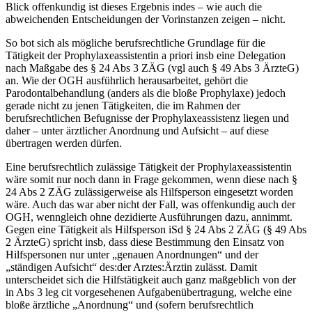
Blick offenkundig ist dieses Ergebnis indes – wie auch die
abweichenden Entscheidungen der Vorinstanzen zeigen – nicht.
So bot sich als mögliche berufsrechtliche Grundlage für die
Tätigkeit der Prophylaxeassistentin a priori insb eine Delegation
nach Maßgabe des § 24 Abs 3 ZÄG (vgl auch § 49 Abs 3 ÄrzteG)
an. Wie der OGH ausführlich herausarbeitet, gehört die
Parodontal
behandlung
(anders als die bloße Prophylaxe) jedoch
gerade nicht zu jenen Tätigkeiten, die im Rahmen der
berufsrechtlichen Befugnisse der Prophylaxeassistenz liegen und
daher – unter ärztlicher Anordnung und Aufsicht – auf diese
übertragen werden dürfen.
Eine berufsrechtlich zulässige Tätigkeit der Prophylaxeassistentin
wäre somit nur noch dann in Frage gekommen, wenn diese nach §
24 Abs 2 ZÄG zulässigerweise als Hilfsperson eingesetzt worden
wäre. Auch das war aber nicht der Fall, was offenkundig auch der
OGH, wenngleich ohne dezidierte Ausführungen dazu, annimmt.
Gegen eine Tätigkeit als Hilfsperson iSd § 24 Abs 2 ZÄG (§ 49 Abs
2 ÄrzteG) spricht insb, dass diese Bestimmung den Einsatz von
Hilfspersonen nur unter „
genauen Anordnungen
“ und der
„
ständigen Aufsicht
“ des:der Arztes:Ärztin zulässt. Damit
unterscheidet sich die Hilfstätigkeit auch ganz maßgeblich von der
in Abs 3 leg cit vorgesehenen Aufgabenübertragung, welche eine
bloße ärztliche „Anordnung“ und (sofern berufsrechtlich