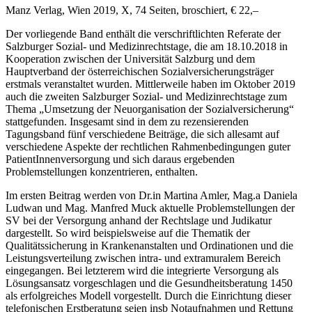
Manz Verlag, Wien 2019, X, 74 Seiten, broschiert, € 22,–
Der vorliegende Band enthält die verschriftlichten Referate der
Salzburger Sozial- und Medizinrechtstage
, die am 18.10.2018 in
Kooperation zwischen der Universität Salzburg und dem
Hauptverband der österreichischen Sozialversicherungsträger
erstmals veranstaltet wurden. Mittlerweile haben im Oktober 2019
auch die zweiten Salzburger Sozial- und Medizinrechtstage zum
Thema „Umsetzung der Neuorganisation der Sozialversicherung“
stattgefunden. Insgesamt sind in dem zu rezensierenden
Tagungsband fünf verschiedene Beiträge, die sich allesamt auf
verschiedene Aspekte der rechtlichen Rahmenbedingungen guter
PatientInnenversorgung und sich daraus ergebenden
Problemstellungen konzentrieren, enthalten.
Im ersten Beitrag werden von Dr.in
Martina Amler
, Mag.a
Daniela
Ludwan
und Mag.
Manfred Muck
aktuelle Problemstellungen der
SV bei der Versorgung anhand der Rechtslage und Judikatur
dargestellt. So wird beispielsweise auf die Thematik der
Qualitätssicherung in Krankenanstalten und Ordinationen und die
Leistungsverteilung zwischen intra- und extramuralem Bereich
eingegangen. Bei letzterem wird die integrierte Versorgung als
Lösungsansatz vorgeschlagen und die Gesundheitsberatung 1450
als erfolgreiches Modell vorgestellt. Durch die Einrichtung dieser
telefonischen Erstberatung seien insb Notaufnahmen und Rettung