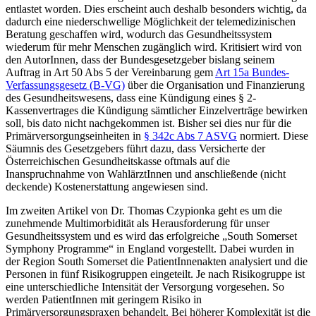
entlastet worden. Dies erscheint auch deshalb besonders wichtig, da
dadurch eine niederschwellige Möglichkeit der telemedizinischen
Beratung geschaffen wird, wodurch das Gesundheitssystem
wiederum für mehr Menschen zugänglich wird. Kritisiert wird von
den AutorInnen, dass der Bundesgesetzgeber bislang seinem
Auftrag in Art 50 Abs 5 der Vereinbarung gem
Art 15a Bundes-
Verfassungsgesetz (B-VG)
über die Organisation und Finanzierung
des Gesundheitswesens, dass eine Kündigung eines § 2-
Kassenvertrages die Kündigung sämtlicher Einzelverträge bewirken
soll, bis dato nicht nachgekommen ist. Bisher sei dies nur für die
Primärversorgungseinheiten in
§ 342c Abs 7 ASVG
normiert. Diese
Säumnis des Gesetzgebers führt dazu, dass Versicherte der
Österreichischen Gesundheitskasse oftmals auf die
Inanspruchnahme von WahlärztInnen und anschließende (nicht
deckende) Kostenerstattung angewiesen sind.
Im zweiten Artikel von Dr.
Thomas Czypionka
geht es um die
zunehmende Multimorbidität als Herausforderung für unser
Gesundheitssystem und es wird das
erfolgreiche „South Somerset
Symphony Programme“ in England vorgestellt. Dabei wurden in
der Region South Somerset die PatientInnenakten analysiert und die
Personen in fünf Risikogruppen eingeteilt. Je nach Risikogruppe ist
eine unterschiedliche Intensität der Versorgung vorgesehen. So
werden PatientInnen mit geringem Risiko in
Primärversorgungspraxen behandelt. Bei höherer Komplexität ist die