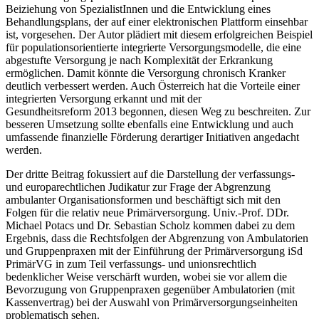
Beiziehung von SpezialistInnen und die Entwicklung eines
Behandlungsplans, der auf einer elektronischen Plattform einsehbar
ist, vorgesehen. Der Autor plädiert mit diesem erfolgreichen Beispiel
für populationsorientierte integrierte Versorgungsmodelle, die eine
abgestufte Versorgung je nach Komplexität der Erkrankung
ermöglichen. Damit könnte die Versorgung chronisch Kranker
deutlich verbessert werden. Auch Österreich hat die Vorteile einer
integrierten Versorgung erkannt und mit der
Gesundheitsreform 2013 begonnen, diesen Weg zu beschreiten. Zur
besseren Umsetzung sollte ebenfalls eine Entwicklung und auch
umfassende finanzielle Förderung derartiger Initiativen angedacht
werden.
Der dritte Beitrag fokussiert auf die Darstellung der verfassungs-
und europarechtlichen Judikatur zur Frage der Abgrenzung
ambulanter Organisationsformen und beschäftigt sich mit den
Folgen für die relativ neue Primärversorgung. Univ.-Prof. DDr.
Michael Potacs
und Dr.
Sebastian Scholz
kommen dabei zu dem
Ergebnis, dass die Rechtsfolgen der Abgrenzung von Ambulatorien
und Gruppenpraxen mit der Einführung der Primärversorgung iSd
PrimärVG in zum Teil verfassungs- und unionsrechtlich
bedenklicher Weise verschärft wurden, wobei sie vor allem die
Bevorzugung von Gruppenpraxen gegenüber Ambulatorien (mit
Kassenvertrag) bei der Auswahl von Primärversorgungseinheiten
problematisch sehen.