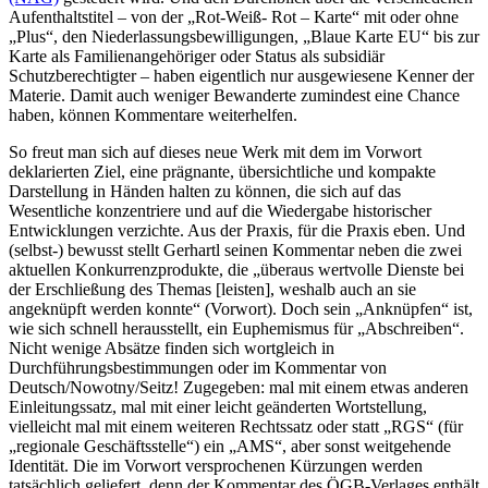
Aufenthaltstitel – von der „Rot-Weiß- Rot – Karte“ mit oder ohne
„Plus“, den Niederlassungsbewilligungen, „Blaue Karte EU“ bis zur
Karte als Familienangehöriger oder Status als subsidiär
Schutzberechtigter – haben eigentlich nur ausgewiesene Kenner der
Materie. Damit auch weniger Bewanderte zumindest eine Chance
haben, können Kommentare weiterhelfen.
So freut man sich auf dieses neue Werk mit dem im Vorwort
deklarierten Ziel, eine prägnante, übersichtliche und kompakte
Darstellung in Händen halten zu können, die sich auf das
Wesentliche konzentriere und auf die Wiedergabe historischer
Entwicklungen verzichte. Aus der Praxis, für die Praxis eben. Und
(selbst-) bewusst stellt
Gerhartl
seinen Kommentar neben die zwei
aktuellen Konkurrenzprodukte, die „überaus wertvolle Dienste bei
der Erschließung des Themas [leisten], weshalb auch an sie
angeknüpft werden konnte“ (Vorwort). Doch sein „Anknüpfen“ ist,
wie sich schnell herausstellt, ein Euphemismus für „Abschreiben“.
Nicht wenige Absätze finden sich wortgleich in
Durchführungsbestimmungen oder im Kommentar von
Deutsch/Nowotny/Seitz
! Zugegeben: mal mit einem etwas anderen
Einleitungssatz, mal mit einer leicht geänderten Wortstellung,
vielleicht mal mit einem weiteren Rechtssatz oder statt „RGS“ (für
„regionale Geschäftsstelle“) ein „AMS“, aber sonst weitgehende
Identität. Die im Vorwort versprochenen Kürzungen werden
tatsächlich geliefert, denn der Kommentar des ÖGB-Verlages enthält