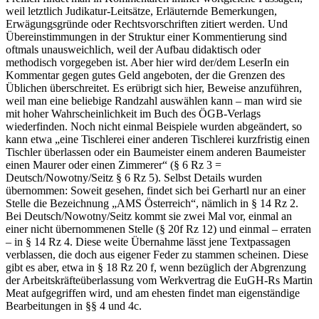
weil letztlich Judikatur-Leitsätze, Erläuternde Bemerkungen,
Erwägungsgründe oder Rechtsvorschriften zitiert werden. Und
Übereinstimmungen in der Struktur einer Kommentierung sind
oftmals unausweichlich, weil der Aufbau didaktisch oder
methodisch vorgegeben ist. Aber hier wird der/dem LeserIn ein
Kommentar gegen gutes Geld angeboten, der die Grenzen des
Üblichen überschreitet. Es erübrigt sich hier, Beweise anzuführen,
weil man eine beliebige Randzahl auswählen kann – man wird sie
mit hoher Wahrscheinlichkeit im Buch des ÖGB-Verlags
wiederfinden. Noch nicht einmal Beispiele wurden abgeändert, so
kann etwa
„eine Tischlerei einer anderen Tischlerei kurzfristig einen
Tischler überlassen oder ein Baumeister einem anderen Baumeister
einen Maurer oder einen Zimmerer“
(§ 6 Rz 3 =
Deutsch/Nowotny/Seitz
§ 6 Rz 5). Selbst Details wurden
übernommen: Soweit gesehen, findet sich bei
Gerhartl
nur an einer
Stelle die Bezeichnung „AMS Österreich“, nämlich in § 14 Rz 2.
Bei
Deutsch/Nowotny/Seitz
kommt sie zwei Mal vor, einmal an
einer nicht übernommenen Stelle (§ 20f Rz 12) und einmal – erraten
– in § 14 Rz 4. Diese weite Übernahme lässt jene Textpassagen
verblassen, die doch aus eigener Feder zu stammen scheinen. Diese
gibt es aber, etwa in § 18 Rz 20 f, wenn bezüglich der Abgrenzung
der Arbeitskräfteüberlassung vom Werkvertrag die EuGH-Rs
Martin
Meat
aufgegriffen wird, und am ehesten findet man eigenständige
Bearbeitungen in §§ 4 und 4c.