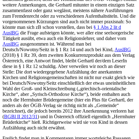
weitere Anmerkungen, die
Gerhartl
mitunter in einem einzigen Satz
zusammenfasst oder ganz weglässt, meistens nähere Ausführungen
zum Fremdenrecht oder zu verschiedenen Aufenthaltstiteln. Und die
vorgenommenen Kürzungen sind auch nicht immer praxisnah: So
könnte man sich zB schon vorstellen, dass bei
§ 1 Abs 2 lit d
AuslBG
die Frage aufsteigen könnte, wer aller eine seelsorgerische
Tätigkeit ausübt, etwa auch ein Religionslehrer, und daher vom
AuslBG
ausgenommen ist. Während man bei
Deutsch/Nowotny/Seitz
in § 1 Rz 14 und auch bei
Kind
,
AuslBG
(2018) § 1 Rz 39, dem zweiten Konkurrenzprodukt aus dem Verlag
Österreich, eine Antwort findet, bleibt
Gerhartl
der/dem LeserIn
diese in § 1 Rz 12 schuldig. Aber verweilen wir noch an dieser
Stelle: Die dort wiedergegebene Aufzählung der anerkannten
Kirchen und Religionsgemeinschaften ist nicht nur exakt gleich wie
bei
Deutsch/Nowotny/Seitz
einschließlich der etwas uneinheitlichen
Wahl der Groß- und Kleinschreibung („griechisch-orientalische
Kirche“, aber „Syrisch-Orthodoxe Kirche“), beide enthalten auch
noch die Herrnhuter Brüdergemeine (hier ein Plus für
Gerhartl
, der
anders als der ÖGB-Verlag sie richtig nicht als „Gemeinde“
bezeichnet), die jedoch bereits 2012 ihre Anerkennung verloren hat
(
BGBl II 2012/31
) und in Österreich offiziell eigentlich „Herrnhuter
Brüderkirche“ hieß. Richtigerweise wird sie von
Kind
in dessen
Aufzählung auch nicht erwähnt.
Freilich findet man in Kommentaren immer wortgleiche Passagen,