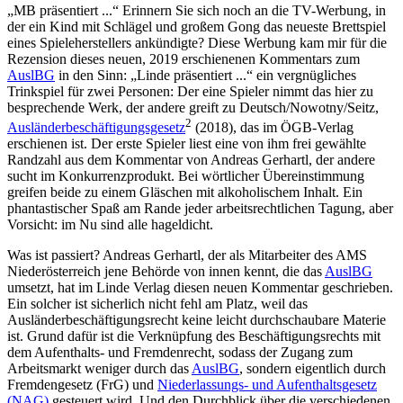
„MB präsentiert ...“ Erinnern Sie sich noch an die TV-Werbung, in
der ein Kind mit Schlägel und großem Gong das neueste Brettspiel
eines Spieleherstellers ankündigte? Diese Werbung kam mir für die
Rezension dieses neuen, 2019 erschienenen Kommentars zum
AuslBG
in den Sinn: „Linde präsentiert ...“ ein vergnügliches
Trinkspiel für zwei Personen: Der eine Spieler nimmt das hier zu
besprechende Werk, der andere greift zu
Deutsch/Nowotny/Seitz
,
2
Ausländerbeschäftigungsgesetz
(2018), das im ÖGB-Verlag
erschienen ist. Der erste Spieler liest eine von ihm frei gewählte
Randzahl aus dem Kommentar von
Andreas Gerhartl
, der andere
sucht im Konkurrenzprodukt. Bei wörtlicher Übereinstimmung
greifen beide zu einem Gläschen mit alkoholischem Inhalt. Ein
phantastischer Spaß am Rande jeder arbeitsrechtlichen Tagung, aber
Vorsicht: im Nu sind alle hageldicht.
Was ist passiert?
Andreas Gerhartl
, der als Mitarbeiter des AMS
Niederösterreich jene Behörde von innen kennt, die das
AuslBG
umsetzt, hat im Linde Verlag diesen neuen Kommentar geschrieben.
Ein solcher ist sicherlich nicht fehl am Platz, weil das
Ausländerbeschäftigungsrecht keine leicht durchschaubare Materie
ist. Grund dafür ist die Verknüpfung des Beschäftigungsrechts mit
dem Aufenthalts- und Fremdenrecht, sodass der Zugang zum
Arbeitsmarkt weniger durch das
AuslBG
, sondern eigentlich durch
Fremdengesetz (FrG) und
Niederlassungs- und Aufenthaltsgesetz
(NAG)
gesteuert wird. Und den Durchblick über die verschiedenen