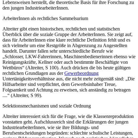
Lebensweisen herstellt, die theoretische Basis für ihre Forschung zu
den jungen IndustriearbeiterInnen.
ArbeiterInnen als rechtliches Sammelsurium
Altreiter
gibt einen historischen, rechtlichen und statistischen
Überblick über die soziale Gruppe der ArbeiterInnen. Sie zeigt auf,
dass für ArbeiterInnen eine klare rechtliche Definition fehlt und es
sich vielmehr um eine Restgröße in Abgrenzung zu Angestellten
handelt. Darunter fallen sehr unterschiedliche Berufe wie
„Schlosser, LKW-Fahrerinnen, Maschinenbedienerinnen ebenso wie
Reinigungskräfte, Kellner oder auch bestimmte Beschäftigte von
Wettbüros“
(
Altreiter
, S 100). Auch drücken die bis heute gültigen
rechtlichen Grundlagen aus der
Gewerbeordnung
Untertänigkeitsverhältnisse aus, die nicht mehr zeitgemäß sind:
„Die
Hilfsarbeiter sind verpflichtet, dem Gewerbsinhaber Treue,
Folgsamkeit und Achtung zu erweisen, sich anständig zu betragen
....“
(
Altreiter
, S 99).
Selektionsmechanismen und soziale Ordnung
Altreiter
interessiert sich für die Frage, wie die Klassenreproduktion
vonstatten geht. Aufschlussreich sind die Erklärungen der jungen
IndustriearbeiterInnen, wie sie ihre Bildungs- und
Berufsentscheidungen begründen: schlechte schulische Leistungen,