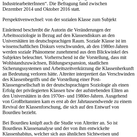
IndustriearbeiterInnen“. Die Befragung fand zwischen
Dezember 2014 und Oktober 2016 statt.
Perspektivenwechsel: von der sozialen Klasse zum Subjekt
Einleitend beschreibt die Autorin die Veränderungen der
Arbeitssoziologie in Bezug auf den Klassendiskurs an den
Universitäten im deutschsprachigen Raum. Soziale Klasse ist im
wissenschaftlichen Diskurs verschwunden, ab den 1980er-Jahren
werden soziale Phänomene zunehmend aus dem Blickwinkel des
Subjektes beleuchtet. Vorherrschend ist die Vorstellung, dass mit
Wohlstandszuwächsen, Bildungsexpansion, staatlichen
Sicherungssystemen und Arbeitszeitverkürzung die Klassenherkunft
an Bedeutung verloren hätte. Altreiter interpretiert das Verschwinden
des Klassenbegriffs und die Vorstellung einer Post-
Klassengesellschaft in der deutschsprachigen Soziologie als einen
Erfolg der privilegierten Klassen bzw der aufstrebenden Eliten an
den Universitäten in den 1970er- und 1980er-Jahren. Ausgehend
von Großbritannien kam es erst ab der Jahrtausendwende zu einem
Revival der Klassenforschung, die sich auf den Entwurf von
Bourdieu bezieht.
Bei Bourdieu knüpft auch die Studie von
Altreiter
an. So ist
Bourdieus Klassenanalyse und der von ihm entwickelte
Klassenhabitus, welcher sich aus ähnlichen Sichtweisen und