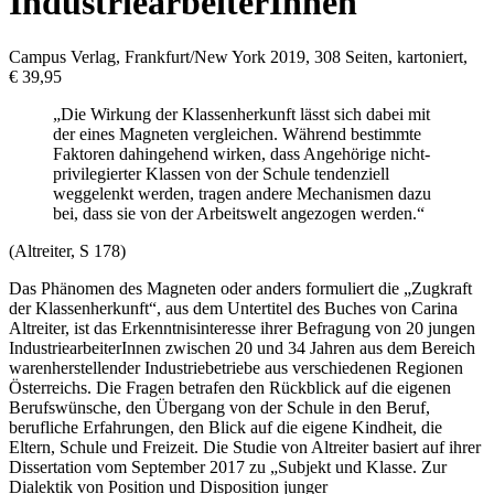
IndustriearbeiterInnen
Campus Verlag, Frankfurt/New York 2019, 308 Seiten, kartoniert,
€ 39,95
„Die Wirkung der Klassenherkunft lässt sich dabei mit
der eines Magneten vergleichen. Während bestimmte
Faktoren dahingehend wirken, dass Angehörige nicht-
privilegierter Klassen von der Schule tendenziell
weggelenkt werden, tragen andere Mechanismen dazu
bei, dass sie von der Arbeitswelt angezogen werden.“
(
Altreiter
, S 178)
Das Phänomen des Magneten oder anders formuliert die „Zugkraft
der Klassenherkunft“, aus dem Untertitel des Buches von
Carina
Altreiter
, ist das Erkenntnisinteresse ihrer Befragung von 20 jungen
IndustriearbeiterInnen zwischen 20 und 34 Jahren aus dem Bereich
warenherstellender Industriebetriebe aus verschiedenen Regionen
Österreichs. Die Fragen betrafen den Rückblick auf die eigenen
Berufswünsche, den Übergang von der Schule in den Beruf,
berufliche Erfahrungen, den Blick auf die eigene Kindheit, die
Eltern, Schule und Freizeit. Die Studie von
Altreiter
basiert auf ihrer
Dissertation vom September 2017 zu „Subjekt und Klasse. Zur
Dialektik von Position und Disposition junger