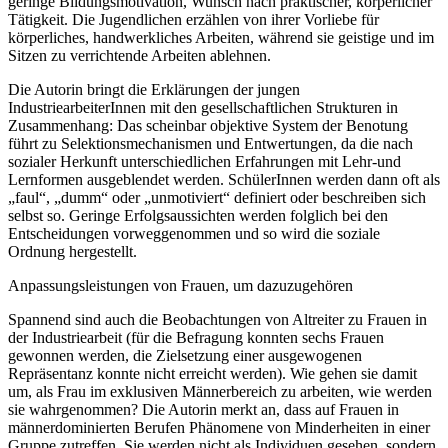
geringe Bildungsmotivation, Wunsch nach praktischer, körperlicher
Tätigkeit. Die Jugendlichen erzählen von ihrer Vorliebe für
körperliches, handwerkliches Arbeiten, während sie geistige und im
Sitzen zu verrichtende Arbeiten ablehnen.
Die Autorin bringt die Erklärungen der jungen
IndustriearbeiterInnen mit den gesellschaftlichen Strukturen in
Zusammenhang: Das scheinbar objektive System der
Benotung
führt zu Selektionsmechanismen und Entwertungen, da die nach
sozialer Herkunft unterschiedlichen Erfahrungen mit Lehr-und
Lernformen ausgeblendet werden. SchülerInnen werden dann oft als
„faul“, „dumm“ oder „unmotiviert“ definiert oder beschreiben sich
selbst so. Geringe Erfolgsaussichten werden folglich bei den
Entscheidungen vorweggenommen und so wird die soziale
Ordnung hergestellt.
Anpassungsleistungen von Frauen, um dazuzugehören
Spannend sind auch die Beobachtungen von
Altreiter
zu Frauen in
der Industriearbeit (für die Befragung konnten sechs Frauen
gewonnen werden, die Zielsetzung einer ausgewogenen
Repräsentanz konnte nicht erreicht werden). Wie gehen sie damit
um, als Frau im exklusiven Männerbereich zu arbeiten, wie werden
sie wahrgenommen? Die Autorin merkt an, dass auf Frauen in
männerdominierten Berufen Phänomene von Minderheiten in einer
Gruppe zutreffen. Sie werden nicht als Individuen gesehen, sondern