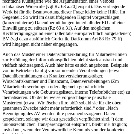
rechtliche Kunstgriffe wie die Argumentation eines Verbots
schikanöser Widerrufe [vgl Rz 63 a.20] erspart). Das vorliegende
Werk ist für die Beantwortung dieser Frage leider keine Hilfe. Im
Gegenteil: So wird im darauffolgenden Kapitel vorgeschlagen,
(konzerninterne) Datenübermittlungen innerhalb der EU auf eine
Einwilligung zu stützen (Rz 63 a.31). Auf den möglichen
Rechtfertigungsgrund einer (allenfalls europarechtlich aufgeladenen)
BV (vgl dazu ausführlich
Goricnik
, DatKomm Art 88 Rz 79 ff)
wird hingegen nicht näher eingegangen.
Auch das Muster einer Datenschutzerklärung für MitarbeiterInnen
zur Erfüllung der Informationspflichten bleibt stark abstrakt und
vielfach nichtssagend. Auch hier hätte es sich angeboten, Beispiele
von in Betrieben häufig vorkommenden Verarbeitungen (etwa
Datenübermittlungen an Krankenversicherungsträger,
Wirtschaftskammer und Finanzamt, Datenverarbeitungen iZm
Mitarbeiterbewerbungen oder allgemein gebräuchliche
Verarbeitungen wie Geburtstagslisten, interne Telefonbücher etc) zu
thematisieren. Ob der teilweise vorgeschlagene pauschale
Mustertext (etwa „Wir löschen ihre pbD sobald sie für die oben
genannten Zwecke nicht mehr erforderlich sind.“ oder „Nach
Beendigung des AV werden ihre personenbezogenen Daten
gespeichert, solange wir dazu gesetzlich verpflichtet sind.“) dem
unionsrechtlichen Transparenzgebot entspricht, bleibt mE fraglich;
insb dann, wenn der Verantwortliche Kenntnis von der konkreten