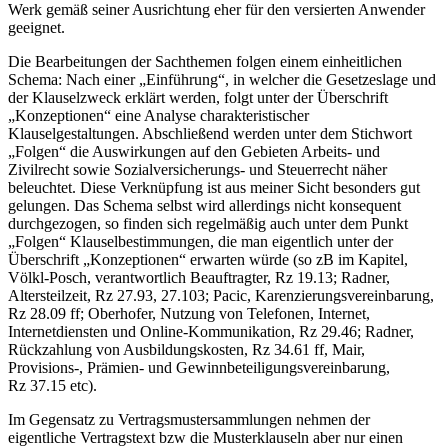
Werk gemäß seiner Ausrichtung eher für den versierten Anwender
geeignet.
Die Bearbeitungen der Sachthemen folgen einem einheitlichen
Schema: Nach einer „Einführung“, in welcher die Gesetzeslage und
der Klauselzweck erklärt werden, folgt unter der Überschrift
„Konzeptionen“ eine Analyse charakteristischer
Klauselgestaltungen. Abschließend werden unter dem Stichwort
„Folgen“ die Auswirkungen auf den Gebieten Arbeits- und
Zivilrecht sowie Sozialversicherungs- und Steuerrecht näher
beleuchtet. Diese Verknüpfung ist aus meiner Sicht besonders gut
gelungen. Das Schema selbst wird allerdings nicht konsequent
durchgezogen, so finden sich regelmäßig auch unter dem Punkt
„Folgen“ Klauselbestimmungen, die man eigentlich unter der
Überschrift „Konzeptionen“ erwarten würde (so zB im Kapitel,
Völkl-Posch
, verantwortlich Beauftragter, Rz 19.13;
Radner
,
Altersteilzeit, Rz 27.93, 27.103;
Pacic
, Karenzierungsvereinbarung,
Rz 28.09 ff;
Oberhofer
, Nutzung von Telefonen, Internet,
Internetdiensten und Online-Kommunikation, Rz 29.46;
Radner
,
Rückzahlung von Ausbildungskosten, Rz 34.61 ff,
Mair
,
Provisions-, Prämien- und Gewinnbeteiligungsvereinbarung,
Rz 37.15 etc).
Im Gegensatz zu Vertragsmustersammlungen nehmen der
eigentliche Vertragstext bzw die Musterklauseln aber nur einen