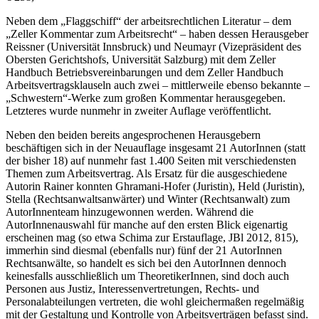
Neben dem „Flaggschiff“ der arbeitsrechtlichen Literatur – dem
„Zeller Kommentar zum Arbeitsrecht“ – haben dessen Herausgeber
Reissner
(Universität Innsbruck) und
Neumayr
(Vizepräsident des
Obersten Gerichtshofs, Universität Salzburg) mit dem Zeller
Handbuch Betriebsvereinbarungen und dem Zeller Handbuch
Arbeitsvertragsklauseln auch zwei – mittlerweile ebenso bekannte –
„Schwestern“-Werke zum großen Kommentar herausgegeben.
Letzteres wurde nunmehr in zweiter Auflage veröffentlicht.
Neben den beiden bereits angesprochenen Herausgebern
beschäftigen sich in der Neuauflage insgesamt 21 AutorInnen (statt
der bisher 18) auf nunmehr fast 1.400 Seiten mit verschiedensten
Themen zum Arbeitsvertrag. Als Ersatz für die ausgeschiedene
Autorin
Rainer
konnten
Ghramani-Hofer
(Juristin),
Held
(Juristin),
Stella
(Rechtsanwaltsanwärter) und
Winter
(Rechtsanwalt) zum
AutorInnenteam hinzugewonnen werden. Während die
AutorInnenauswahl für manche auf den ersten Blick eigenartig
erscheinen mag (so etwa
Schima
zur Erstauflage, JBl 2012, 815),
immerhin sind diesmal (ebenfalls nur) fünf der 21 AutorInnen
Rechtsanwälte, so handelt es sich bei den AutorInnen dennoch
keinesfalls ausschließlich um TheoretikerInnen, sind doch auch
Personen aus Justiz, Interessenvertretungen, Rechts- und
Personalabteilungen vertreten, die wohl gleichermaßen regelmäßig
mit der Gestaltung und Kontrolle von Arbeitsverträgen befasst sind.