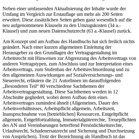
Neben einer umfassenden Aktualisierung der Inhalte wurde der
Umfang im Vergleich zur Erstauflage um mehr als 200 Seiten
erweitert. Diese zusätzlichen Seiten gehen ganz wesentlich auf die
neu aufgenommenen Klauseln zu den Umzugskosten (34 a.-
Klausel) und zum neuen Datenschutzrecht (63 a.-Klausel) zurück.
Am Konzept und am Aufbau des Handbuchs hat sich freilich nichts
geändert. Nach einer kurzen allgemeinen Einleitung der
Herausgeber zu den Grundlagen der Vertragsgestaltung im
Arbeitsrecht mit Hinweisen zur Abgrenzung des Arbeitsvertrags von
anderen Vertragstypen, zum Abschluss und zur Interpretation eines
Arbeitsvertrags, zum Stufenbau der Arbeitsrechtsordnung und zu
den allgemeinen Auswirkungen auf Sozialversicherungs- und
Steuerrecht, erläutern die 21 AutorInnen im darauffolgenden
„Besonderen Teil“ 80 verschiedene Sachthemen der
Arbeitsvertragsgestaltung. Diese Sachthemen werden in 12
Abschnitte gegliedert, wobei deren Aufbau dem eines
Arbeitsvertrages zumindest ähnelt (Allgemeines, Dauer des
Arbeitsverhältnisses, Arbeitspflicht allgemein, Arbeitszeit,
Inanspruchnahme von [betrieblichen] Ressourcen,
Entgeltpflicht
allgemein, Entgeltfortzahlung, Immaterialgüterrechte, Treuepflichten
des AN und Vereinbarungen betreffend Persönlichkeitsrechte,
Urlaubsrecht, Schadenersatzrecht und Sicherung und Durchsetzung
von Ansprüchen). Trotz der Bezeichnung als Handbuch ist das