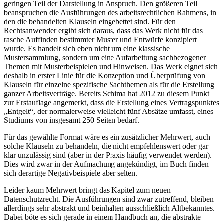
geringen Teil der Darstellung in Anspruch. Den größeren Teil
beanspruchen die Ausführungen des arbeitsrechtlichen Rahmens, in
den die behandelten Klauseln eingebettet sind. Für den
Rechtsanwender ergibt sich daraus, dass das Werk nicht für das
rasche Auffinden bestimmter Muster und Entwürfe konzipiert
wurde. Es handelt sich eben nicht um eine klassische
Mustersammlung, sondern um eine Aufarbeitung sachbezogener
Themen mit Musterbeispielen und Hinweisen. Das Werk eignet sich
deshalb in erster Linie für die Konzeption und Überprüfung von
Klauseln für einzelne spezifische Sachthemen als für die Erstellung
ganzer Arbeitsverträge. Bereits
Schima
hat 2012 zu diesem Punkt
zur Erstauflage angemerkt, dass die Erstellung eines Vertragspunktes
„Entgelt“, der normalerweise vielleicht fünf Absätze umfasst, eines
Studiums von insgesamt 250 Seiten bedarf.
Für das gewählte Format wäre es ein zusätzlicher Mehrwert, auch
solche Klauseln zu behandeln, die nicht empfehlenswert oder gar
klar unzulässig sind (aber in der Praxis häufig verwendet werden).
Dies wird zwar in der Aufmachung angekündigt, im Buch finden
sich derartige Negativbeispiele aber selten.
Leider kaum Mehrwert bringt das Kapitel zum neuen
Datenschutzrecht. Die Ausführungen sind zwar zutreffend, bleiben
allerdings sehr abstrakt und beinhalten ausschließlich Altbekanntes.
Dabei böte es sich gerade in einem Handbuch an, die abstrakte