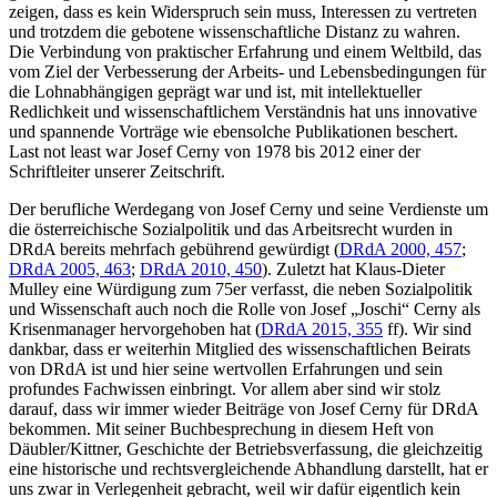
zeigen, dass es kein Widerspruch sein muss, Interessen zu vertreten
und trotzdem die gebotene wissenschaftliche Distanz zu wahren.
Die Verbindung von praktischer Erfahrung und einem Weltbild, das
vom Ziel der Verbesserung der Arbeits- und Lebensbedingungen für
die Lohnabhängigen geprägt war und ist, mit intellektueller
Redlichkeit und wissenschaftlichem Verständnis hat uns innovative
und spannende Vorträge wie ebensolche Publikationen beschert.
Last not least war
Josef Cerny
von 1978 bis 2012 einer der
Schriftleiter unserer Zeitschrift.
Der berufliche Werdegang von
Josef Cerny
und seine Verdienste um
die österreichische Sozialpolitik und das Arbeitsrecht wurden in
DRdA bereits mehrfach gebührend gewürdigt (
DRdA 2000, 457
;
DRdA 2005, 463
;
DRdA 2010, 450
). Zuletzt hat
Klaus-Dieter
Mulley
eine Würdigung zum 75er verfasst, die neben Sozialpolitik
und Wissenschaft auch noch die Rolle von Josef „Joschi“ Cerny als
Krisenmanager hervorgehoben hat (
DRdA 2015, 355
ff). Wir sind
dankbar, dass er weiterhin Mitglied des wissenschaftlichen Beirats
von DRdA ist und hier seine wertvollen Erfahrungen und sein
profundes Fachwissen einbringt. Vor allem aber sind wir stolz
darauf, dass wir immer wieder Beiträge von
Josef Cerny
für DRdA
bekommen. Mit seiner Buchbesprechung in diesem Heft von
Däubler/Kittner
, Geschichte der Betriebsverfassung, die gleichzeitig
eine historische und rechtsvergleichende Abhandlung darstellt, hat er
uns zwar in Verlegenheit gebracht, weil wir dafür eigentlich kein