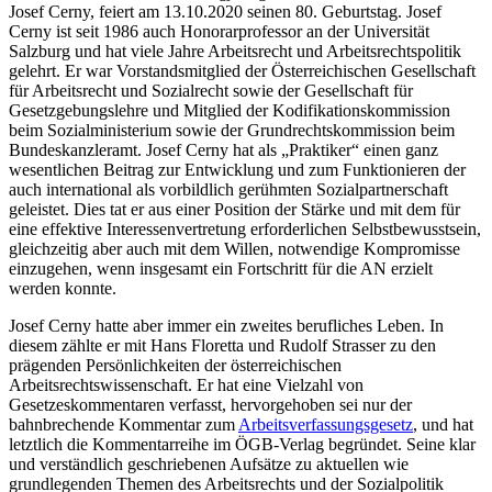
Josef Cerny
, feiert am 13.10.2020 seinen 80. Geburtstag.
Josef
Cerny
ist seit 1986 auch Honorarprofessor an der Universität
Salzburg und hat viele Jahre Arbeitsrecht und Arbeitsrechtspolitik
gelehrt. Er war Vorstandsmitglied der Österreichischen Gesellschaft
für Arbeitsrecht und Sozialrecht sowie der Gesellschaft für
Gesetzgebungslehre und Mitglied der Kodifikationskommission
beim Sozialministerium sowie der Grundrechtskommission beim
Bundeskanzleramt.
Josef Cerny
hat als „Praktiker“ einen ganz
wesentlichen Beitrag zur Entwicklung und zum Funktionieren der
auch international als vorbildlich gerühmten Sozialpartnerschaft
geleistet. Dies tat er aus einer Position der Stärke und mit dem für
eine effektive Interessenvertretung erforderlichen Selbstbewusstsein,
gleichzeitig aber auch mit dem Willen, notwendige Kompromisse
einzugehen, wenn insgesamt ein Fortschritt für die AN erzielt
werden konnte.
Josef Cerny
hatte aber immer ein zweites berufliches Leben. In
diesem zählte er mit
Hans Floretta
und
Rudolf Strasser
zu den
prägenden Persönlichkeiten der österreichischen
Arbeitsrechtswissenschaft. Er hat eine Vielzahl von
Gesetzeskommentaren verfasst, hervorgehoben sei nur der
bahnbrechende Kommentar zum
Arbeitsverfassungsgesetz
, und hat
letztlich die Kommentarreihe im ÖGB-Verlag begründet. Seine klar
und verständlich geschriebenen Aufsätze zu aktuellen wie
grundlegenden Themen des Arbeitsrechts und der Sozialpolitik