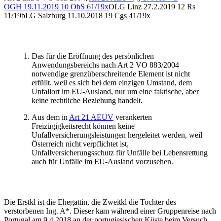
OGH
19.11.2019
10 ObS 61/19x
OLG Linz
27.2.2019
12 Rs
11/19b
LG Salzburg
11.10.2018
19 Cgs 41/19x
Das für die Eröffnung des persönlichen
Anwendungsbereichs nach Art 2 VO 883/2004
notwendige grenzüberschreitende Element ist nicht
erfüllt, weil es sich bei dem einzigen Umstand, dem
Unfallort im EU-Ausland, nur um eine faktische, aber
keine rechtliche Beziehung handelt.
Aus dem in
Art 21 AEUV
verankerten
Freizügigkeitsrecht können keine
Unfallversicherungsleistungen hergeleitet werden, weil
Österreich nicht verpflichtet ist,
Unfallversicherungsschutz für Unfälle bei Lebensrettung
auch für Unfälle im EU-Ausland vorzusehen.
Die Erstkl ist die Ehegattin, die Zweitkl die Tochter des
verstorbenen Ing. A*. Dieser kam während einer Gruppenreise nach
Portugal am 9.4.2018 an der portugiesischen Küste beim Versuch