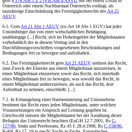
gem
§ 176 Abs 1 Z 2 iVm Abs 4 ASVG
nur bei einem Unfall in
Österreich oder einem Nachbarstaat Österreichs vorliegt, als
unzulässige Einschränkung des Freizügigkeitsrechts des
Art 21
AEUV
.
6.1. Gem
Art 21 Abs 1 AEUV
(ex-Art 18 Abs 1 EGV) hat jeder
Unionsbürger das von einer wirtschaftlichen Betätigung
unabhängige [...] Recht, sich im Hoheitsgebiet der Mitgliedstaaten
vorbehaltlich der in diesem Vertrag und in den
Durchführungsvorschriften vorgesehenen Beschränkungen und
Bedingungen frei zu bewegen und aufzuhalten.
6.2. Das Freizügigkeitsrecht gem
Art 21 AEUV
umfasst das Recht,
zum Zweck der Einreise aus einem Mitgliedstaat auszureisen, in
einen Mitgliedstaat einzureisen sowie das Recht, sich innerhalb
eines Mitgliedstaats frei zu bewegen, was sowohl das Recht, in
einem Mitgliedstaat umherzureisen, als auch das Recht, dort
Aufenthalt zu nehmen, einschließt. [...]
7.1. In Ermangelung einer Harmonisierung auf Unionsebene
bestimmt das Recht eines jeden Mitgliedstaats,
unter welchen
Voraussetzungen ein Anspruch auf Leistung gegeben ist.
Gleichwohl müssen die Mitgliedstaaten bei der Ausübung dieser
Befugnis das Unionsrecht beachten (
EuGH
12.7.2001, Rs
C-
157/99
,
Smits und Peerbooms
, Rz 45 f;
28.4.1998, Rs
C-158/96
,
Kohll
, Rz 17, 19 je mwN;
Fuchs
in
Fuchs
, Europäisches