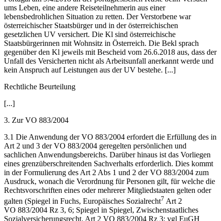
ums Leben, eine andere Reiseteilnehmerin aus einer
lebensbedrohlichen Situation zu retten. Der Verstorbene war
österreichischer Staatsbürger und in der österreichischen
gesetzlichen UV versichert. Die Kl sind österreichische
Staatsbürgerinnen mit Wohnsitz in Österreich. Die Bekl sprach
gegenüber den Kl jeweils mit Bescheid vom 26.6.2018 aus, dass der
Unfall des Versicherten nicht als Arbeitsunfall anerkannt werde und
kein Anspruch auf Leistungen aus der UV bestehe. [...]
Rechtliche Beurteilung
[...]
3.
Zur VO 883/2004
3.1 Die Anwendung der VO 883/2004 erfordert die Erfüllung des in
Art 2 und 3 der VO 883/2004 geregelten persönlichen und
sachlichen Anwendungsbereichs. Darüber hinaus ist das Vorliegen
eines grenzüberschreitenden Sachverhalts erforderlich. Dies kommt
in der Formulierung des Art 2 Abs 1 und 2 der VO 883/2004 zum
Ausdruck, wonach die Verordnung für Personen gilt, für welche die
Rechtsvorschriften eines oder mehrerer Mitgliedstaaten gelten oder
7
galten (
Spiegel
in
Fuchs
, Europäisches Sozialrecht
Art 2
VO 883/2004 Rz 3, 6;
Spiegel
in
Spiegel
, Zwischenstaatliches
Sozialversicherungsrecht, Art 2 VO 883/2004 Rz 3; vgl
EuGH