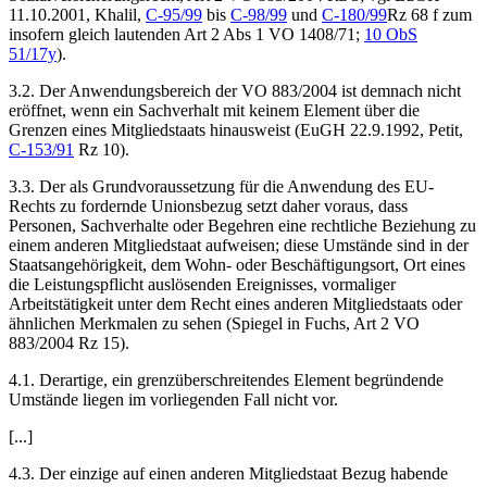
11.10.2001,
Khalil
,
C-95/99
bis
C-98/99
und
C-180/99
Rz 68 f zum
insofern gleich lautenden Art 2 Abs 1 VO 1408/71;
10 ObS
51/17y
).
3.2. Der Anwendungsbereich der VO 883/2004 ist demnach nicht
eröffnet, wenn ein Sachverhalt mit keinem Element über die
Grenzen eines Mitgliedstaats hinausweist (
EuGH
22.9.1992,
Petit
,
C-153/91
Rz 10).
3.3. Der als Grundvoraussetzung für die Anwendung des EU-
Rechts zu fordernde Unionsbezug setzt daher voraus, dass
Personen, Sachverhalte oder Begehren eine rechtliche Beziehung zu
einem anderen Mitgliedstaat aufweisen; diese Umstände sind in der
Staatsangehörigkeit, dem Wohn- oder Beschäftigungsort, Ort eines
die Leistungspflicht auslösenden Ereignisses, vormaliger
Arbeitstätigkeit unter dem Recht eines anderen Mitgliedstaats oder
ähnlichen Merkmalen zu sehen (
Spiegel
in
Fuchs
, Art 2 VO
883/2004 Rz 15).
4.1. Derartige, ein grenzüberschreitendes Element begründende
Umstände liegen im vorliegenden Fall nicht vor.
[...]
4.3. Der einzige auf einen anderen Mitgliedstaat Bezug habende