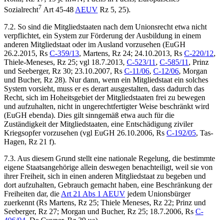
7
Sozialrecht
Art 45-48
AEUV
Rz 5, 25).
7.2. So sind die Mitgliedstaaten nach dem Unionsrecht etwa nicht
verpflichtet, ein System zur Förderung der Ausbildung in einem
anderen Mitgliedstaat oder im Ausland vorzusehen (
EuGH
26.2.2015, Rs
C-359/13
,
Martens
, Rz 24; 24.10.2013,
Rs
C-220/12
,
Thiele-Meneses
, Rz 25; vgl 18.7.2013,
C-523/11
,
C-585/11
,
Prinz
und Seeberger
, Rz 30; 23.10.2007,
Rs
C-11/06
,
C-12/06
,
Morgan
und Bucher
, Rz 28). Nur dann, wenn ein Mitgliedstaat ein solches
System vorsieht, muss er es derart ausgestalten, dass dadurch das
Recht, sich im Hoheitsgebiet der Mitgliedstaaten frei zu bewegen
und aufzuhalten, nicht in ungerechtfertigter Weise beschränkt wird
(EuGH ebenda). Dies gilt sinngemäß etwa auch für die
Zuständigkeit der Mitgliedstaaten, eine Entschädigung ziviler
Kriegsopfer vorzusehen (vgl
EuGH
26.10.2006, Rs
C-192/05
,
Tas-
Hagen
, Rz 21 f).
7.3. Aus diesem Grund stellt eine nationale Regelung, die bestimmte
eigene Staatsangehörige allein deswegen benachteiligt, weil sie von
ihrer Freiheit, sich in einen anderen Mitgliedstaat zu begeben und
dort aufzuhalten, Gebrauch gemacht haben, eine Beschränkung der
Freiheiten dar, die
Art 21 Abs 1 AEUV
jedem Unionsbürger
zuerkennt (Rs Martens, Rz 25; Thiele Meneses, Rz 22; Prinz und
Seeberger, Rz 27; Morgan und Bucher, Rz 25; 18.7.2006,
Rs
C-