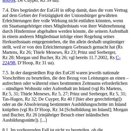
406/04
,
De Cuyper
, Rz 39 ua).
7.4. Dies begründet der EuGH in stRsp damit, dass die vom Vertrag
auf dem Gebiet der Freizügigkeit der Unionsbürger gewährten
Erleichterungen ihre volle Wirkung nicht entfalten könnten, wenn
ein Staatsangehöriger eines Mitgliedstaats von ihrer Wahrnehmung
durch Hindernisse abgehalten werden könnte, die seinem Aufenthalt
in einem anderen Mitgliedstaat infolge einer Regelung seines
Herkunftsstaats entgegenstehen, die ihn allein deshalb ungünstiger
stellt, weil er von den Erleichterungen Gebrauch gemacht hat (Rs
Martens
, Rz 26;
Thiele Meneses
, Rz 23;
Prinz und Seeberger
,
Rz 28;
Morgan und Bucher
, Rz 26; vgl bereits 11.7.2002,
Rs
C-
224/98
,
D‘Hoop
, Rz 31 ua).
7.5. In der dargestellten Rsp des EuGH waren jeweils nationale
Vorschriften zu beurteilen, die den Bezug von Leistungen an einen –
aufrechten oder während eines bestimmten Zeitraums erforderlichen
– ständigen Wohnsitz oder Aufenthalt im Inland (vgl Rs
Martens
,
Rz 5, 31;
Thiele Meneses
, Rz 5, 27;
Prinz und Seeberger
, Rz 5, 31;
Tas-Hagen
, Rz 32;
De Cuyper
, Rz 40 f [hier aber gerechtfertigt])
oder an die Absolvierung bestimmter Ausbildungsschritte im Inland
knüpften (vgl Rs
D‘Hoop
, Rz 34 [Schulbildung im Inland];
Morgan
und Bucher
, Rz 26 [einjähriger Besuch einer inländischen
Ausbildungsstätte]). [...]
8.1. Im vorliegenden Fall ist nicht zu beurteilen, ob die