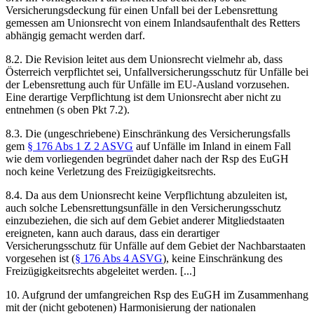
Versicherungsdeckung für einen Unfall bei der Lebensrettung
gemessen am Unionsrecht von einem Inlandsaufenthalt des Retters
abhängig gemacht werden darf.
8.2. Die Revision leitet aus dem Unionsrecht vielmehr ab, dass
Österreich verpflichtet sei, Unfallversicherungsschutz für Unfälle bei
der Lebensrettung auch für Unfälle im EU-Ausland vorzusehen.
Eine derartige Verpflichtung ist dem Unionsrecht aber nicht zu
entnehmen (s oben Pkt 7.2).
8.3. Die (ungeschriebene) Einschränkung des Versicherungsfalls
gem
§ 176 Abs 1 Z 2 ASVG
auf Unfälle im Inland in einem Fall
wie dem vorliegenden begründet daher nach der Rsp des EuGH
noch keine Verletzung des Freizügigkeitsrechts.
8.4. Da aus dem Unionsrecht keine Verpflichtung abzuleiten ist,
auch solche Lebensrettungsunfälle in den Versicherungsschutz
einzubeziehen, die sich auf dem Gebiet anderer Mitgliedstaaten
ereigneten, kann auch daraus, dass ein derartiger
Versicherungsschutz für Unfälle auf dem Gebiet der Nachbarstaaten
vorgesehen ist (
§ 176 Abs 4 ASVG
), keine Einschränkung des
Freizügigkeitsrechts abgeleitet werden. [...]
10. Aufgrund der umfangreichen Rsp des EuGH im Zusammenhang
mit der (nicht gebotenen) Harmonisierung der nationalen