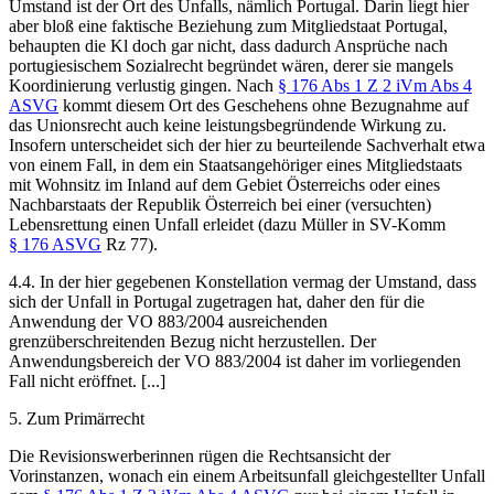
Umstand ist der Ort des Unfalls, nämlich Portugal. Darin liegt hier
aber bloß eine faktische Beziehung zum Mitgliedstaat Portugal,
behaupten die Kl doch gar nicht, dass dadurch Ansprüche nach
portugiesischem Sozialrecht begründet wären, derer sie mangels
Koordinierung verlustig gingen. Nach
§ 176 Abs 1 Z 2 iVm Abs 4
ASVG
kommt diesem Ort des Geschehens ohne Bezugnahme auf
das Unionsrecht auch keine leistungsbegründende Wirkung zu.
Insofern unterscheidet sich der hier zu beurteilende Sachverhalt etwa
von einem Fall, in dem ein Staatsangehöriger eines Mitgliedstaats
mit Wohnsitz im Inland auf dem Gebiet Österreichs oder eines
Nachbarstaats der Republik Österreich bei einer (versuchten)
Lebensrettung einen Unfall erleidet (dazu
Müller
in SV-Komm
§ 176 ASVG
Rz 77).
4.4. In der hier gegebenen Konstellation vermag der Umstand, dass
sich der Unfall in Portugal zugetragen hat, daher den für die
Anwendung der VO 883/2004 ausreichenden
grenzüberschreitenden Bezug nicht herzustellen. Der
Anwendungsbereich der VO 883/2004 ist daher im vorliegenden
Fall nicht eröffnet. [...]
5.
Zum Primärrecht
Die Revisionswerberinnen rügen die Rechtsansicht der
Vorinstanzen, wonach ein einem Arbeitsunfall gleichgestellter Unfall