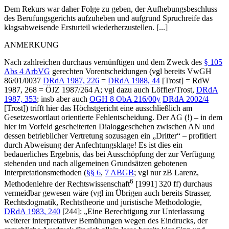
Dem Rekurs war daher Folge zu geben, der Aufhebungsbeschluss
des Berufungsgerichts aufzuheben und aufgrund Spruchreife das
klagsabweisende Ersturteil wiederherzustellen. [...]
ANMERKUNG
Nach zahlreichen durchaus vernünftigen und dem Zweck des
§ 105
Abs 4 ArbVG
gerechten Vorentscheidungen (vgl bereits
VwGH
86/01/0037
DRdA 1987, 226
=
DRdA 1988, 44
[
Trost
] = RdW
1987, 268 = ÖJZ 1987/264 A; vgl dazu auch
Löffler/Trost
,
DRdA
1987, 353
; insb aber auch
OGH 8 ObA 216/00y
DRdA 2002/4
[
Trost
]) trifft hier das Höchstgericht eine ausschließlich am
Gesetzeswortlaut orientierte Fehlentscheidung. Der AG (!) – in dem
hier im Vorfeld gescheiterten Dialoggeschehen zwischen AN und
dessen betrieblicher Vertretung sozusagen ein „Dritter“ – profitiert
durch Abweisung der Anfechtungsklage! Es ist dies ein
bedauerliches Ergebnis, das bei Ausschöpfung der zur Verfügung
stehenden und nach allgemeinen Grundsätzen gebotenen
Interpretationsmethoden (
§§ 6
,
7 ABGB
; vgl nur zB
Larenz
,
6
Methodenlehre der Rechtswissenschaft
[1991] 320 ff) durchaus
vermeidbar gewesen wäre (vgl im Übrigen auch bereits
Strasser
,
Rechtsdogmatik, Rechtstheorie und juristische Methodologie,
DRdA 1983, 240
[244]: „Eine Berechtigung zur Unterlassung
weiterer interpretativer Bemühungen wegen des Eindrucks, der