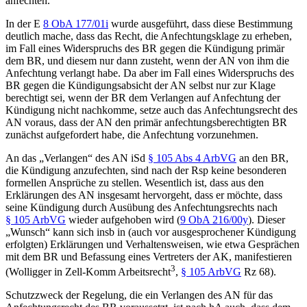
anfechten.
In der
E
8 ObA 177/01i
wurde ausgeführt, dass diese Bestimmung
deutlich mache, dass das Recht, die Anfechtungsklage zu erheben,
im Fall eines Widerspruchs des BR gegen die Kündigung primär
dem BR, und diesem nur dann zusteht, wenn der AN von ihm die
Anfechtung verlangt habe. Da aber im Fall eines Widerspruchs des
BR gegen die Kündigungsabsicht der AN selbst nur zur Klage
berechtigt sei, wenn der BR dem Verlangen auf Anfechtung der
Kündigung nicht nachkomme, setze auch das Anfechtungsrecht des
AN voraus, dass der AN den primär anfechtungsberechtigten BR
zunächst aufgefordert habe, die Anfechtung vorzunehmen.
An das „Verlangen“ des AN iSd
§ 105 Abs 4 ArbVG
an den BR,
die Kündigung anzufechten, sind nach der Rsp keine besonderen
formellen Ansprüche zu stellen. Wesentlich ist, dass aus den
Erklärungen des AN insgesamt hervorgeht, dass er möchte, dass
seine Kündigung durch Ausübung des Anfechtungsrechts nach
§ 105 ArbVG
wieder aufgehoben wird (
9 ObA 216/00y
). Dieser
„Wunsch“ kann sich insb in (auch vor ausgesprochener Kündigung
erfolgten) Erklärungen und Verhaltensweisen, wie etwa Gesprächen
mit dem BR und Befassung eines Vertreters der AK, manifestieren
3
(
Wolligger
in Zell-Komm Arbeitsrecht
,
§ 105 ArbVG
Rz 68).
Schutzzweck der Regelung, die ein Verlangen des AN für das