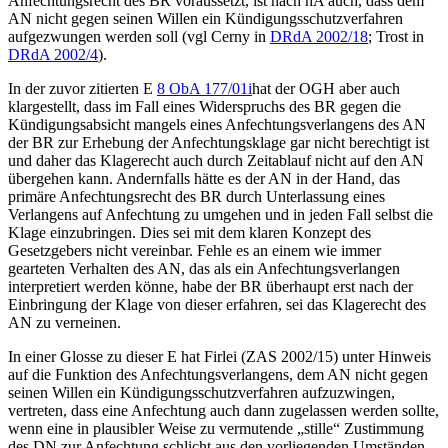
Anfechtungsrecht des BR voraussetzt, ist nach hA auch, dass dem
AN nicht gegen seinen Willen ein Kündigungsschutzverfahren
aufgezwungen werden soll (vgl
Cerny
in
DRdA 2002/18
;
Trost
in
DRdA 2002/4
).
In der zuvor zitierten
E
8 ObA 177/01i
hat der OGH aber auch
klargestellt, dass im Fall eines Widerspruchs des BR gegen die
Kündigungsabsicht mangels eines Anfechtungsverlangens des AN
der BR zur Erhebung der Anfechtungsklage gar nicht berechtigt ist
und daher das Klagerecht auch durch Zeitablauf nicht auf den AN
übergehen kann. Andernfalls hätte es der AN in der Hand, das
primäre Anfechtungsrecht des BR durch Unterlassung eines
Verlangens auf Anfechtung zu umgehen und in jeden Fall selbst die
Klage einzubringen. Dies sei mit dem klaren Konzept des
Gesetzgebers nicht vereinbar. Fehle es an einem wie immer
gearteten Verhalten des AN, das als ein Anfechtungsverlangen
interpretiert werden könne, habe der BR überhaupt erst nach der
Einbringung der Klage von dieser erfahren, sei das Klagerecht des
AN zu verneinen.
In einer Glosse zu dieser E hat
Firlei
(ZAS 2002/15) unter Hinweis
auf die Funktion des Anfechtungsverlangens, dem AN nicht gegen
seinen Willen ein Kündigungsschutzverfahren aufzuzwingen,
vertreten, dass eine Anfechtung auch dann zugelassen werden sollte,
wenn eine in plausibler Weise zu vermutende „stille“ Zustimmung
des DN zur Anfechtung schlicht aus den vorliegenden Umständen