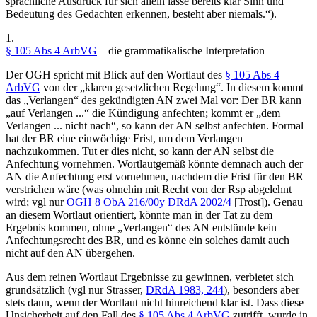
sprachliche Ausdruck für sich allein lasse bereits klar Sinn und
Bedeutung des Gedachten erkennen, besteht aber niemals.“).
1.
§ 105 Abs 4 ArbVG
– die grammatikalische Interpretation
Der OGH spricht mit Blick auf den Wortlaut des
§ 105 Abs 4
ArbVG
von der „klaren gesetzlichen Regelung“. In diesem kommt
das „Verlangen“ des gekündigten AN zwei Mal vor: Der BR kann
„auf Verlangen ...“ die Kündigung anfechten; kommt er „dem
Verlangen ... nicht nach“, so kann der AN selbst anfechten. Formal
hat der BR eine einwöchige Frist, um dem Verlangen
nachzukommen. Tut er dies nicht, so kann der AN selbst die
Anfechtung vornehmen. Wortlautgemäß könnte demnach auch der
AN die Anfechtung erst vornehmen, nachdem die Frist für den BR
verstrichen wäre (was ohnehin mit Recht von der Rsp abgelehnt
wird; vgl nur
OGH
8 ObA 216/00y
DRdA 2002/4
[
Trost
])
. Genau
an diesem Wortlaut orientiert, könnte man in der Tat zu dem
Ergebnis kommen, ohne „Verlangen“ des AN entstünde kein
Anfechtungsrecht des BR, und es könne ein solches damit auch
nicht auf den AN übergehen.
Aus dem reinen Wortlaut Ergebnisse zu gewinnen, verbietet sich
grundsätzlich (vgl nur
Strasser
,
DRdA 1983, 244
), besonders aber
stets dann, wenn der Wortlaut nicht hinreichend klar ist. Dass diese
Unsicherheit auf den Fall des
§ 105 Abs 4 ArbVG
zutrifft, wurde in