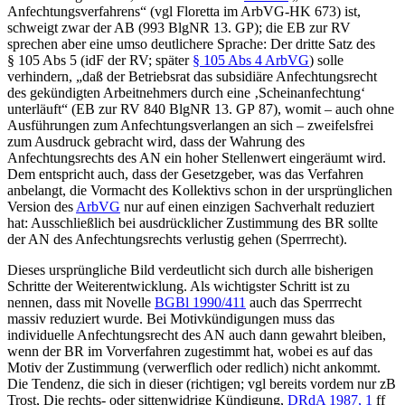
Anfechtungsverfahrens“ (vgl
Floretta
im ArbVG-HK 673) ist,
schweigt zwar der AB (993 BlgNR 13. GP); die EB zur RV
sprechen aber eine umso deutlichere Sprache: Der dritte Satz des
§ 105 Abs 5 (idF der RV; später
§ 105 Abs 4 ArbVG
) solle
verhindern,
„daß der Betriebsrat das subsidiäre Anfechtungsrecht
des gekündigten Arbeitnehmers durch eine ‚Scheinanfechtung‘
unterläuft“
(EB zur RV 840 BlgNR 13. GP 87), womit – auch ohne
Ausführungen zum Anfechtungsverlangen an sich – zweifelsfrei
zum Ausdruck gebracht wird, dass der Wahrung des
Anfechtungsrechts des AN ein hoher Stellenwert eingeräumt wird.
Dem entspricht auch, dass der Gesetzgeber, was das Verfahren
anbelangt, die Vormacht des Kollektivs schon in der ursprünglichen
Version des
ArbVG
nur auf einen einzigen Sachverhalt reduziert
hat: Ausschließlich bei ausdrücklicher Zustimmung des BR sollte
der AN des Anfechtungsrechts verlustig gehen (Sperrrecht).
Dieses ursprüngliche Bild verdeutlicht sich durch alle bisherigen
Schritte der Weiterentwicklung. Als wichtigster Schritt ist zu
nennen, dass mit Novelle
BGBl 1990/411
auch das Sperrrecht
massiv reduziert wurde. Bei Motivkündigungen muss das
individuelle Anfechtungsrecht des AN auch dann gewahrt bleiben,
wenn der BR im Vorverfahren zugestimmt hat, wobei es auf das
Motiv der Zustimmung (verwerflich oder redlich) nicht ankommt.
Die Tendenz, die sich in dieser (richtigen; vgl bereits vordem nur zB
Trost
, Die rechts- oder sittenwidrige Kündigung,
DRdA 1987, 1
ff