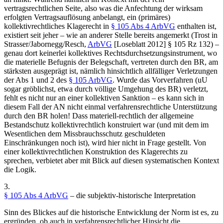
vertragsrechtlichen Seite, also was die Anfechtung der wirksam
erfolgten Vertragsauflösung anbelangt, ein (primäres)
kollektivrechtliches Klagerecht in
§ 105 Abs 4 ArbVG
enthalten ist,
existiert seit jeher – wie an anderer Stelle bereits angemerkt (
Trost
in
Strasser/Jabornegg/Resch
,
ArbVG
[Loseblatt 2012] § 105 Rz 132) –
genau dort
keinerlei
kollektives Rechtsdurchsetzungsinstrument, wo
die materielle Befugnis der Belegschaft, vertreten durch den BR, am
stärksten ausgeprägt ist, nämlich hinsichtlich allfälliger Verletzungen
der Abs 1 und 2 des
§ 105 ArbVG
. Wurde das Vorverfahren (uU
sogar gröblichst, etwa durch völlige Umgehung des BR) verletzt,
fehlt es nicht nur an einer kollektiven Sanktion – es kann sich in
diesem Fall der AN nicht einmal verfahrensrechtliche Unterstützung
durch den BR holen! Dass materiell-rechtlich der allgemeine
Bestandschutz kollektivrechtlich konstruiert war (und mit dem im
Wesentlichen dem Missbrauchsschutz geschuldeten
Einschränkungen noch ist), wird hier nicht in Frage gestellt. Von
einer kollektivrechtlichen Konstruktion des Klagerechts zu
sprechen, verbietet aber mit Blick auf diesen systematischen Kontext
die Logik.
3.
§ 105 Abs 4 ArbVG
– die subjektiv-historische Interpretation
Sinn des Blickes auf die historische Entwicklung der Norm ist es, zu
ergründen, ob
auch
in verfahrensrechtlicher Hinsicht die