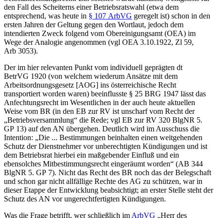
den Fall des Scheiterns einer Betriebsratswahl (etwa dem
entsprechend, was heute in
§ 107 ArbVG
geregelt ist) schon in den
ersten Jahren der Geltung gegen den Wortlaut, jedoch dem
intendierten Zweck folgend vom Obereinigungsamt (OEA) im
Wege der Analogie angenommen (vgl OEA 3.10.1922, Zl 59,
Arb 3053).
Der im hier relevanten Punkt vom individuell geprägten dt
BetrVG 1920 (von welchem wiederum Ansätze mit dem
Arbeitsordnungsgesetz [AOG] ins österreichische Recht
transportiert worden waren) beeinflusste § 25 BRG 1947 lässt das
Anfechtungsrecht im Wesentlichen in der auch heute aktuellen
Weise vom BR (in den EB zur RV ist unscharf vom Recht der
„Betriebsversammlung“ die Rede; vgl EB zur RV 320 BlgNR 5.
GP 13) auf den AN übergehen. Deutlich wird im Ausschuss die
Intention:
„Die ... Bestimmungen beinhalten einen weitgehenden
Schutz der Dienstnehmer vor unberechtigten Kündigungen und ist
dem Betriebsrat
hierbei ein maßgebender Einfluß und ein
ebensolches Mitbestimmungsrecht eingeräumt worden“
(AB 344
BlgNR 5. GP 7). Nicht das Recht des BR noch das der Belegschaft
und schon gar nicht allfällige Rechte des AG zu schützen, war in
dieser Etappe der Entwicklung beabsichtigt; an erster Stelle steht der
Schutz des AN vor ungerechtfertigten Kündigungen.
Was die Frage betrifft, wer schließlich im
ArbVG
„Herr des