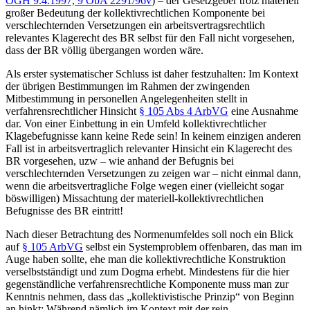
OGH
9.4.1997,
9 ObA 2291/96v
) – der Gesetzgeber trotz materiell
großer Bedeutung der kollektivrechtlichen Komponente bei
verschlechternden Versetzungen ein arbeitsvertragsrechtlich
relevantes Klagerecht des BR selbst für den Fall nicht vorgesehen,
dass der BR völlig übergangen worden wäre.
Als erster systematischer Schluss ist daher festzuhalten: Im Kontext
der übrigen Bestimmungen im Rahmen der zwingenden
Mitbestimmung in personellen Angelegenheiten stellt in
verfahrensrechtlicher Hinsicht
§ 105 Abs 4 ArbVG
eine Ausnahme
dar. Von einer Einbettung in ein Umfeld kollektivrechtlicher
Klagebefugnisse kann keine Rede sein! In keinem einzigen anderen
Fall ist in arbeitsvertraglich relevanter Hinsicht ein Klagerecht des
BR vorgesehen, uzw – wie anhand der Befugnis bei
verschlechternden Versetzungen zu zeigen war – nicht einmal dann,
wenn die arbeitsvertragliche Folge wegen einer (vielleicht sogar
böswilligen) Missachtung der materiell-kollektivrechtlichen
Befugnisse des BR eintritt!
Nach dieser Betrachtung des Normenumfeldes soll noch ein Blick
auf
§ 105 ArbVG
selbst ein Systemproblem offenbaren, das man im
Auge haben sollte, ehe man die kollektivrechtliche Konstruktion
verselbstständigt und zum Dogma erhebt. Mindestens für die hier
gegenständliche verfahrensrechtliche Komponente muss man zur
Kenntnis nehmen, dass das „kollektivistische Prinzip“ von Beginn
an hinkt: Während nämlich im Kontext mit der rein