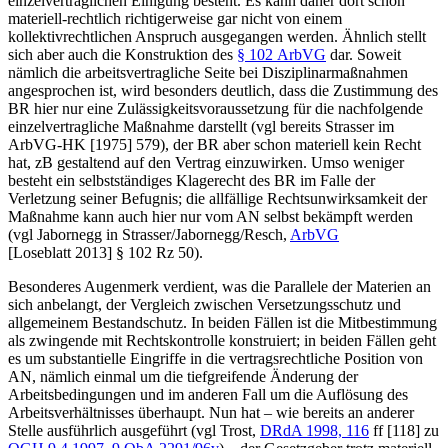
einzelvertraglichen Einigung besteht. Es kann daher dort schon
materiell-rechtlich richtigerweise gar nicht von einem
kollektivrechtlichen Anspruch ausgegangen werden. Ähnlich stellt
sich aber auch die Konstruktion des
§ 102 ArbVG
dar. Soweit
nämlich die arbeitsvertragliche Seite bei Disziplinarmaßnahmen
angesprochen ist, wird besonders deutlich, dass die Zustimmung des
BR hier nur eine Zulässigkeitsvoraussetzung für die nachfolgende
einzelvertragliche Maßnahme darstellt (vgl bereits
Strasser
im
ArbVG-HK [1975] 579), der BR aber schon materiell kein Recht
hat, zB gestaltend auf den Vertrag einzuwirken. Umso weniger
besteht ein selbstständiges Klagerecht des BR im Falle der
Verletzung seiner Befugnis; die allfällige
Rechtsunwirksamkeit der
Maßnahme kann auch hier nur vom AN selbst bekämpft werden
(vgl
Jabornegg
in
Strasser/Jabornegg/Resch
,
ArbVG
[Loseblatt 2013] § 102 Rz 50).
Besonderes Augenmerk verdient, was die Parallele der Materien an
sich anbelangt, der Vergleich zwischen Versetzungsschutz und
allgemeinem Bestandschutz. In beiden Fällen ist die Mitbestimmung
als zwingende mit Rechtskontrolle konstruiert; in beiden Fällen geht
es um substantielle Eingriffe in die vertragsrechtliche Position von
AN, nämlich einmal um die tiefgreifende Änderung der
Arbeitsbedingungen und im anderen Fall um die Auflösung des
Arbeitsverhältnisses überhaupt. Nun hat – wie bereits an anderer
Stelle ausführlich ausgeführt (vgl
Trost
,
DRdA 1998, 116
ff [118]
zu