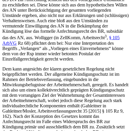
zu erschließen sei. Diese könne sich aus dem hypothetischen Willen
des AN unter Berücksichtigung der gesamten vorliegenden
Umstände ergeben, also nicht nur aus Erklärungen und (schlüssigen)
Verhaltensweisen. Auch eine bloß aus den Umständen zu
vermutende Einwilligung des AN in die Bekämpfung der
Kündigung löse das formelle Anfechtungsrecht des BR, subsidiär
3
das des AN, aus.
Wolligger
(in ZellKomm, Arbeitsrecht
,
§ 105
ArbVG
Rz 68) pflichtet dem bei: Nur eine Interpretation des
Begriffs „Verlangen“ als „Vorliegen eines Einvernehmens“ könne
dem von der Rsp immer wieder betonten Postulat der
Einzelfallgerechtigkeit gerecht werden.
Dem kann angesichts der klaren gesetzlichen Regelung nicht
beigepflichtet werden. Der allgemeine Kündigungsschutz ist im
Rahmen der Betriebsverfassung, eingebunden in die
Mitwirkungsbefugnisse der Arbeitnehmerschaft, geregelt. Es handelt
sich also um einen kollektivrechtlich geprägten Kündigungsschutz
mit dem vorrangigen Ziel der Wahrnehmung der Gesamtinteressen
der Arbeitnehmerschaft, wobei jedoch diese Regelung auch stark
individualrechtliche Komponenten enthält (
Gahleitner
in
Gahleitner/Mosler
, Arbeitsverfassungsrecht 35 [2015] § 105 Rz 9,
162). Nach der Konzeption des Gesetzes kommt das
Anfechtungsrecht im Falle eines Widerspruchs des BR zur
Kündigung primär und ausschließlich dem BR zu. Zusätzlich setzt