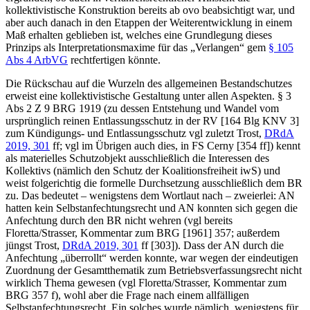
kollektivistische Konstruktion bereits
ab ovo
beabsichtigt war, und
aber auch danach in den Etappen der Weiterentwicklung in einem
Maß erhalten geblieben ist, welches eine Grundlegung dieses
Prinzips als Interpretationsmaxime für das „Verlangen“ gem
§ 105
Abs 4 ArbVG
rechtfertigen könnte.
Die Rückschau auf die Wurzeln des allgemeinen Bestandschutzes
erweist eine kollektivistische Gestaltung unter allen Aspekten. § 3
Abs 2 Z 9 BRG 1919 (zu dessen Entstehung und Wandel vom
ursprünglich reinen Entlassungsschutz in der RV [164 Blg KNV 3]
zum Kündigungs- und Entlassungsschutz vgl zuletzt
Trost
,
DRdA
2019, 301
ff
; vgl im Übrigen auch dies, in FS Cerny [354 ff]) kennt
als materielles Schutzobjekt ausschließlich die Interessen des
Kollektivs (nämlich den Schutz der Koalitionsfreiheit iwS) und
weist folgerichtig die formelle Durchsetzung ausschließlich dem BR
zu. Das bedeutet – wenigstens dem Wortlaut nach – zweierlei: AN
hatten kein Selbstanfechtungsrecht und AN konnten sich gegen die
Anfechtung durch den BR nicht wehren (vgl bereits
Floretta/Strasser
, Kommentar zum BRG [1961] 357; außerdem
jüngst
Trost
,
DRdA 2019, 301
ff [303]
). Dass der AN durch die
Anfechtung „überrollt“ werden konnte, war wegen der eindeutigen
Zuordnung der Gesamtthematik zum Betriebsverfassungsrecht nicht
wirklich Thema gewesen (vgl
Floretta/Strasser
, Kommentar zum
BRG 357 f), wohl aber die Frage nach einem allfälligen
Selbstanfechtungsrecht. Ein solches wurde nämlich, wenigstens für