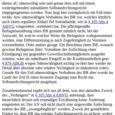
dieses uU sittenwidrig sein und genau dem soll mit einem
weitestgehenden subsidiären Selbstanfechtungsrecht
entgegengetreten werden. Nun liegt hier exemplarisch ein Fall eines
rechts- bzw sittenwidrigen Verhaltens des BR vor, welches letztlich
auch einen regulären Ablauf iSd Subsidiarität, wie in
§ 105 Abs 4
ArbVG
vorgesehen, verhindert hat. Die pflichtgemäße
Befugnisausübung eines BR gestattet nämlich nicht, bei der
Auswahl, für wen in welcher Weise die Befugnisse wahrgenommen
werden, eine Differenzierung je nach Zugehörigkeit zu Vereinen
vorzunehmen. Oder anders gesagt: Ein Beschluss eines BR, wonach
gewisse Befugnisse (hier: Vornahme der Anfechtung einer
Kündigung) nur gegenüber Gewerkschaftsmitgliedern ausgeübt
würden, wäre als mittelbarer Eingriff in die Koalitionsfreiheit gem
§ 879 ABGB
wegen Sittenwidrigkeit nichtig (wobei hier wieder im
Detail über absolute oder relative Nichtigkeit zu diskutieren wäre).
Gerade für den Fall sittenwidrigen Verhaltens des BR aber wurde im
Laufe der Zeit iS eines besseren Zugangs zum Recht das
Selbstanfechtungsrecht ausgebaut.
Zusammenfassend ergibt sich aus all dem, was den aktuellen Zweck
des „Verlangens“ in
§ 105 Abs 4 ArbVG
anbelangt, dass
hinsichtlich dessen seit erstmaliger Erwähnung keine Änderung
eingetreten ist: Der AN soll nicht durch eine ungewollte Anfechtung
seitens des BR „zwangsbeglückt“ werden. Zweck der gestaffelten
Fristen ist, dem BR das primäre Anfechtungsrecht zu sichern, wobei