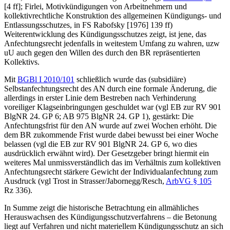
[4 ff]
;
Firlei
, Motivkündigungen von Arbeitnehmern und
kollektivrechtliche Konstruktion des allgemeinen Kündigungs- und
Entlassungsschutzes, in FS Rabofsky [1976] 139 ff)
Weiterentwicklung des Kündigungsschutzes zeigt, ist jene, das
Anfechtungsrecht jedenfalls in weitestem Umfang zu wahren, uzw
uU auch gegen den Willen des durch den BR repräsentierten
Kollektivs.
Mit
BGBl I 2010/101
schließlich wurde das (subsidiäre)
Selbstanfechtungsrecht des AN durch eine formale Änderung, die
allerdings in erster Linie dem Bestreben nach Verhinderung
voreiliger Klagseinbringungen geschuldet war (vgl EB zur RV 901
BlgNR 24. GP 6; AB 975 BlgNR 24. GP 1), gestärkt: Die
Anfechtungsfrist für den AN wurde auf zwei Wochen erhöht. Die
dem BR zukommende Frist wurde dabei bewusst bei einer Woche
belassen (vgl die EB zur RV 901 BlgNR 24. GP 6, wo dies
ausdrücklich erwähnt wird). Der Gesetzgeber bringt hiermit ein
weiteres Mal unmissverständlich das im Verhältnis zum kollektiven
Anfechtungsrecht stärkere Gewicht der Individualanfechtung zum
Ausdruck (vgl
Trost
in
Strasser/Jabornegg/Resch
,
ArbVG § 105
Rz 336).
In Summe zeigt die historische Betrachtung ein allmähliches
Herauswachsen des Kündigungsschutzverfahrens – die Betonung
liegt auf Verfahren und nicht materiellem Kündigungsschutz an sich