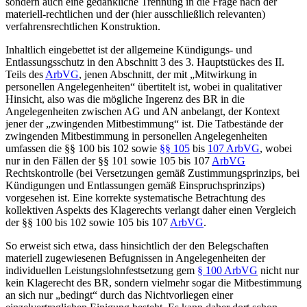
sondern auch eine gedankliche Trennung in die Frage nach der
materiell-rechtlichen und der (hier ausschließlich relevanten)
verfahrensrechtlichen Konstruktion.
Inhaltlich eingebettet ist der allgemeine Kündigungs- und
Entlassungsschutz in den Abschnitt 3 des 3. Hauptstückes des II.
Teils des
ArbVG
, jenen Abschnitt, der mit „Mitwirkung in
personellen Angelegenheiten“ übertitelt ist, wobei in qualitativer
Hinsicht, also was die mögliche Ingerenz des BR in die
Angelegenheiten zwischen AG und AN anbelangt, der Kontext
jener der „zwingenden Mitbestimmung“ ist. Die Tatbestände der
zwingenden Mitbestimmung in personellen Angelegenheiten
umfassen die §§ 100 bis 102 sowie
§§ 105
bis
107 ArbVG
, wobei
nur in den Fällen der §§ 101 sowie 105 bis 107
ArbVG
Rechtskontrolle (bei Versetzungen gemäß Zustimmungsprinzips, bei
Kündigungen und Entlassungen gemäß Einspruchsprinzips)
vorgesehen ist. Eine korrekte systematische Betrachtung des
kollektiven Aspekts des Klagerechts verlangt daher einen Vergleich
der §§ 100 bis 102 sowie 105 bis 107
ArbVG
.
So erweist sich etwa, dass hinsichtlich der den Belegschaften
materiell zugewiesenen Befugnissen in Angelegenheiten der
individuellen Leistungslohnfestsetzung gem
§ 100 ArbVG
nicht nur
kein Klagerecht des BR, sondern vielmehr sogar die Mitbestimmung
an sich nur „bedingt“ durch das Nichtvorliegen einer