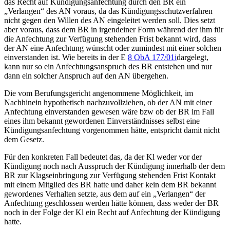
das Recht auf Kündigungsanfechtung durch den BR ein
„Verlangen“ des AN voraus, da das Kündigungsschutzverfahren
nicht gegen den Willen des AN eingeleitet werden soll. Dies setzt
aber voraus, dass dem BR in irgendeiner Form während der ihm für
die Anfechtung zur Verfügung stehenden Frist bekannt wird, dass
der AN eine Anfechtung wünscht oder zumindest mit einer solchen
einverstanden ist. Wie bereits in der
E
8 ObA 177/01i
dargelegt,
kann nur so ein Anfechtungsanspruch des BR entstehen und nur
dann ein solcher Anspruch auf den AN übergehen.
Die vom Berufungsgericht angenommene Möglichkeit, im
Nachhinein hypothetisch nachzuvollziehen, ob der AN mit einer
Anfechtung einverstanden gewesen wäre bzw ob der BR im Fall
eines ihm bekannt gewordenen Einverständnisses selbst eine
Kündigungsanfechtung vorgenommen hätte, entspricht damit nicht
dem Gesetz.
Für den konkreten Fall bedeutet das, da der Kl weder vor der
Kündigung noch nach Ausspruch der Kündigung innerhalb der dem
BR zur Klagseinbringung zur Verfügung stehenden Frist Kontakt
mit einem Mitglied des BR hatte und daher kein dem BR bekannt
gewordenes Verhalten setzte, aus dem auf ein „Verlangen“ der
Anfechtung geschlossen werden hätte können, dass weder der BR
noch in der Folge der Kl ein Recht auf Anfechtung der Kündigung
hatte.