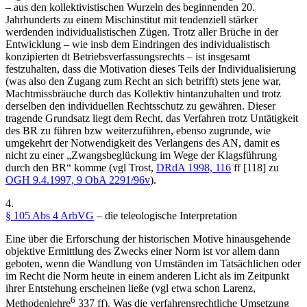
– aus den kollektivistischen Wurzeln des beginnenden 20.
Jahrhunderts zu einem Mischinstitut mit tendenziell stärker
werdenden individualistischen Zügen. Trotz aller Brüche in der
Entwicklung – wie insb dem Eindringen des individualistisch
konzipierten dt Betriebsverfassungsrechts – ist insgesamt
festzuhalten, dass die Motivation dieses Teils der Individualisierung
(was also den Zugang zum Recht an sich betrifft) stets jene war,
Machtmissbräuche durch das Kollektiv hintanzuhalten und trotz
derselben den individuellen Rechtsschutz zu gewähren. Dieser
tragende Grundsatz liegt dem Recht, das Verfahren trotz Untätigkeit
des BR zu führen bzw weiterzuführen, ebenso zugrunde, wie
umgekehrt der Notwendigkeit des Verlangens des AN, damit es
nicht zu einer „Zwangsbeglückung im Wege der Klagsführung
durch den BR“ komme (vgl
Trost
,
DRdA 1998, 116
ff [118]
zu
OGH
9.4.1997,
9 ObA 2291/96v
).
4.
§ 105 Abs 4 ArbVG
– die teleologische Interpretation
Eine über die Erforschung der historischen Motive hinausgehende
objektive Ermittlung des Zwecks einer Norm ist vor allem dann
geboten, wenn die Wandlung von Umständen im Tatsächlichen oder
im Recht die Norm heute in einem anderen Licht als im Zeitpunkt
ihrer Entstehung erscheinen ließe (vgl etwa schon
Larenz
,
6
Methodenlehre
337 ff). Was die verfahrensrechtliche Umsetzung