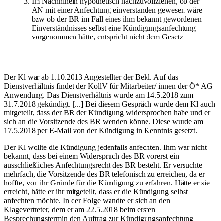
Im Nachhinein hypothetisch nachzuvollziehen, ob der
AN mit einer Anfechtung einverstanden gewesen wäre
bzw ob der BR im Fall eines ihm bekannt gewordenen
Einverständnisses selbst eine Kündigungsanfechtung
vorgenommen hätte, entspricht nicht dem Gesetz.
Der Kl war ab 1.10.2013 Angestellter der Bekl. Auf das
Dienstverhältnis findet der KollV für Mitarbeiter/ innen der Ö* AG
Anwendung. Das Dienstverhältnis wurde am 14.5.2018 zum
31.7.2018 gekündigt. [...] Bei diesem Gespräch wurde dem Kl auch
mitgeteilt, dass der BR der Kündigung widersprochen habe und er
sich an die Vorsitzende des BR wenden könne. Diese wurde am
17.5.2018 per E-Mail von der Kündigung in Kenntnis gesetzt.
Der Kl wollte die Kündigung jedenfalls anfechten. Ihm war nicht
bekannt, dass bei einem Widerspruch des BR vorerst ein
ausschließliches Anfechtungsrecht des BR besteht. Er versuchte
mehrfach, die Vorsitzende des BR telefonisch zu erreichen, da er
hoffte, von ihr Gründe für die Kündigung zu erfahren. Hätte er sie
erreicht, hätte er ihr mitgeteilt, dass er die Kündigung selbst
anfechten möchte. In der Folge wandte er sich an den
Klagevertreter, dem er am 22.5.2018 beim ersten
Besprechungstermin den Auftrag zur Kündigungsanfechtung