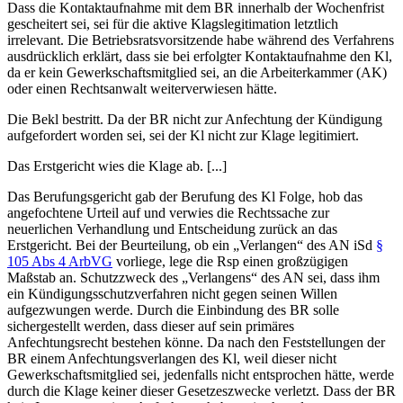
Dass die Kontaktaufnahme mit dem BR innerhalb der Wochenfrist
gescheitert sei, sei für die aktive Klagslegitimation letztlich
irrelevant. Die Betriebsratsvorsitzende habe während des Verfahrens
ausdrücklich erklärt, dass sie bei erfolgter Kontaktaufnahme den Kl,
da er kein Gewerkschaftsmitglied sei, an die Arbeiterkammer (AK)
oder einen Rechtsanwalt weiterverwiesen hätte.
Die Bekl bestritt. Da der BR nicht zur Anfechtung der Kündigung
aufgefordert worden sei, sei der Kl nicht zur Klage legitimiert.
Das Erstgericht wies die Klage ab. [...]
Das Berufungsgericht gab der Berufung des Kl Folge, hob das
angefochtene Urteil auf und verwies die Rechtssache zur
neuerlichen Verhandlung und Entscheidung zurück an das
Erstgericht. Bei der Beurteilung, ob ein „Verlangen“ des AN iSd
§
105 Abs 4 ArbVG
vorliege, lege die Rsp einen großzügigen
Maßstab an. Schutzzweck des „Verlangens“ des AN sei, dass ihm
ein Kündigungsschutzverfahren nicht gegen seinen Willen
aufgezwungen werde. Durch die Einbindung des BR solle
sichergestellt werden, dass dieser auf sein primäres
Anfechtungsrecht bestehen könne. Da nach den Feststellungen der
BR einem Anfechtungsverlangen des Kl, weil dieser nicht
Gewerkschaftsmitglied sei, jedenfalls nicht entsprochen hätte, werde
durch die Klage keiner dieser Gesetzeszwecke verletzt. Dass der BR