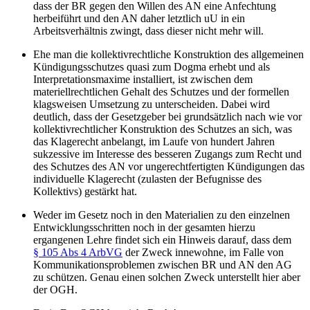
dass der BR gegen den Willen des AN eine Anfechtung
herbeiführt und den AN daher letztlich uU in ein
Arbeitsverhältnis zwingt, dass dieser nicht mehr will.
Ehe man die kollektivrechtliche Konstruktion des allgemeinen
Kündigungsschutzes quasi zum Dogma erhebt und als
Interpretationsmaxime installiert, ist zwischen dem
materiellrechtlichen Gehalt des Schutzes und der formellen
klagsweisen Umsetzung zu unterscheiden. Dabei wird
deutlich, dass der Gesetzgeber bei grundsätzlich nach wie vor
kollektivrechtlicher Konstruktion des Schutzes an sich, was
das Klagerecht anbelangt, im Laufe von hundert Jahren
sukzessive im Interesse des besseren Zugangs zum Recht und
des Schutzes des AN vor ungerechtfertigten Kündigungen das
individuelle Klagerecht (zulasten der Befugnisse des
Kollektivs) gestärkt hat.
Weder im Gesetz noch in den Materialien zu den einzelnen
Entwicklungsschritten noch in der gesamten hierzu
ergangenen Lehre findet sich ein Hinweis darauf, dass dem
§ 105 Abs 4 ArbVG
der Zweck innewohne, im Falle von
Kommunikationsproblemen zwischen BR und AN den AG
zu schützen. Genau einen solchen Zweck unterstellt hier aber
der OGH.