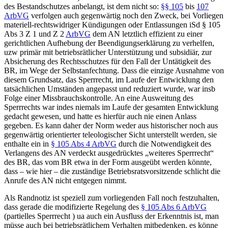
des Bestandschutzes anbelangt, ist dem nicht so:
§§ 105
bis
107
ArbVG
verfolgen auch gegenwärtig noch den Zweck, bei Vorliegen
materiell-rechtswidriger Kündigungen oder Entlassungen iSd § 105
Abs 3 Z 1 und Z 2
ArbVG
dem AN letztlich effizient zu einer
gerichtlichen Aufhebung der Beendigungserklärung zu verhelfen,
uzw primär mit betriebsrätlicher Unterstützung und subsidiär, zur
Absicherung des Rechtsschutzes für den Fall der Untätigkeit des
BR, im Wege der Selbstanfechtung. Dass die einzige Ausnahme von
diesem Grundsatz, das Sperrrecht, im Laufe der Entwicklung den
tatsächlichen Umständen angepasst und reduziert wurde, war insb
Folge einer Missbrauchskontrolle. An eine Ausweitung des
Sperrrechts war indes niemals im Laufe der gesamten Entwicklung
gedacht gewesen, und hatte es hierfür auch nie einen Anlass
gegeben. Es kann daher der Norm weder aus historischer noch aus
gegenwärtig orientierter teleologischer Sicht unterstellt werden, sie
enthalte ein in
§ 105 Abs 4 ArbVG
durch die Notwendigkeit des
Verlangens des AN verdeckt ausgedrücktes „weiteres Sperrrecht“
des BR, das vom BR etwa in der Form ausgeübt werden könnte,
dass – wie hier – die zuständige Betriebsratsvorsitzende schlicht die
Anrufe des AN nicht entgegen nimmt.
Als Randnotiz ist speziell zum vorliegenden Fall noch festzuhalten,
dass gerade die modifizierte Regelung des
§ 105 Abs 6 ArbVG
(partielles Sperrrecht
) ua auch ein Ausfluss der Erkenntnis ist, man
müsse auch bei betriebsrätlichem Verhalten mitbedenken, es könne