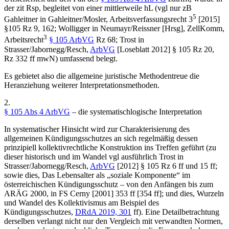
der zit Rsp, begleitet von einer mittlerweile hL (vgl nur zB
5
Gahleitner
in
Gahleitner/Mosler
, Arbeitsverfassungsrecht 3
[2015]
§105 Rz 9, 162;
Wolligger
in
Neumayr/Reissner
[Hrsg], ZellKomm,
3
Arbeitsrecht
§ 105 ArbVG
Rz 68;
Trost
in
Strasser/Jabornegg/Resch
,
ArbVG
[Loseblatt 2012] § 105 Rz 20,
Rz 332 ff mwN) umfassend belegt.
Es gebietet also die allgemeine juristische Methodentreue die
Heranziehung weiterer Interpretationsmethoden.
2.
§ 105 Abs 4 ArbVG
– die systematischlogische Interpretation
In systematischer Hinsicht wird zur Charakterisierung des
allgemeinen Kündigungsschutzes an sich regelmäßig dessen
prinzipiell kollektivrechtliche Konstruktion ins Treffen geführt (zu
dieser historisch und im Wandel vgl ausführlich
Trost
in
Strasser/Jabornegg/Resch
,
ArbVG
[2012] § 105 Rz 6 ff und 15 ff;
sowie dies, Das Lebensalter als „soziale Komponente“ im
österreichischen Kündigungsschutz – von den Anfängen bis zum
ARÄG 2000, in FS Cerny [2001] 353 ff [354 ff]; und
dies
, Wurzeln
und Wandel des Kollektivismus am Beispiel des
Kündigungsschutzes,
DRdA 2019, 301
ff
). Eine Detailbetrachtung
derselben verlangt nicht nur den Vergleich mit verwandten Normen,