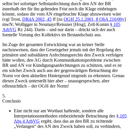
selbst bei sofortiger Selbstanfechtung durch den AN der BR
innerhalb der für ihn geltenden Frist noch die Klage einbringen
könnte, sodass die vom AN eingebrachte Klage abzuweisen wäre
(vgl
Trost
,
DRdA 2002, 45
ff
[zu
OGH
25.1.2001,
8 ObA 216/00y
]
mwN;
Wolligger
in
Neumayr/Reissner
[Hrsg], Zell-Komm
§ 105
ArbVG
Rz 244). Darin – und nur darin – drückt sich der auch
formelle Vorrang des Kollektivs im Bestandschutz aus.
Im Zuge der gesamten Entwicklung war an keiner Stelle
nachzuweisen, dass der Gesetzgeber jemals mit der Regelung des
primären und subsidiären Anfechtungsrechts den Zweck verfolgen
hätte wollen, den AG durch Kommunikationsprobleme zwischen
BR und AN vor Kündigungsanfechtungen zu schützen, und es ist
ein solcher Zweck auch aus der gegenwärtigen Betrachtung der
Norm vor dem aktuellen Hintergrund nirgends zu erkennen. Genau
diesen Zweck unterstellt hier aber – unausgesprochen, aber
offensichtlich – der OGH der Norm!
5.
Conclusio
Eine nicht nur am Wortlaut haftende, sondern alle
Interpretationsmethoden einbeziehende Betrachtung des
§ 105
Abs 4 ArbVG
ergibt, dass das an den BR zu richtende
„Verlangen“ des AN den Zweck haben soll, zu verhindern,