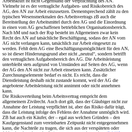
Arbeitskraft ist nicht Gegenstand der Verpflichtung des AN.
Vielmehr ist es der vertragliche Aufgaben- und Risikobereich des
AG, den AN zur Arbeit einzusetzen. Dementsprechend zählt zu den
typischen Wesensmerkmalen des Arbeitsvertrags zB auch die
Bereitstellung der Arbeitsmittel durch den AG
und die Einordnung
in einen vom AG geschaffenen betrieblichen Organisationsbereich.
Nach hM und nach der Rsp besteht im Allgemeinen zwar kein
Recht des AN auf tatsächliche Beschäftigung, sodass der AN vom
AG nicht verlangen kann, tatsächlich zur Arbeit eingesetzt zu
werden.
Fehlt dem AG eine Beschäftigungsmöglichkeit für den AN,
so ist dieser Hinderungsgrund aber nicht „neutral“, sondern betrifft
den vertraglichen Aufgabenbereich des AG. Die Arbeitsleistung
unterbleibt stets aufgrund von Umständen auf Seiten des AG, wenn
der AG den AN nicht zur Arbeit einsetzen kann. Zusätzlicher
Zurechnungselemente bedarf es nicht. Es reicht, dass die
Dienstleistung deshalb nicht zustande kommt, weil der AG die
angebotene
Arbeitsleistung nicht annimmt oder nicht annehmen
kann.
Die Risikoverteilung beim Arbeitsvertrag entspricht dem
allgemeinem Zivilrecht. Auch dort gilt, dass der Gläubiger nicht zur
Annahme der Leistung verpflichtet ist, aber das Risiko dafür trägt,
dass die Leistung infolge des Fehlens der Annahme unmöglich wird.
ZB hat auch ein Käufer, der – egal aus welchen Gründen – den
Kaufgegenstand zum vereinbarten Zeitpunkt nicht entgegennehmen
kann, die Nachteile zu tragen, die sich aus der verspäteten oder