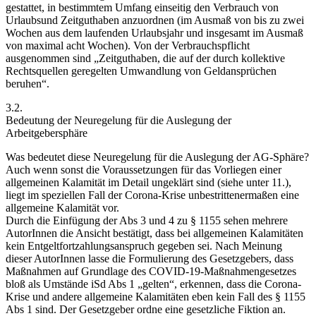
gestattet, in bestimmtem Umfang einseitig den Verbrauch von
Urlaubsund Zeitguthaben anzuordnen (im Ausmaß von bis zu zwei
Wochen aus dem laufenden Urlaubsjahr und insgesamt im Ausmaß
von maximal acht Wochen). Von der Verbrauchspflicht
ausgenommen sind
„Zeitguthaben, die auf der durch kollektive
Rechtsquellen geregelten Umwandlung von Geldansprüchen
beruhen“
.
3.2.
Bedeutung der Neuregelung für die Auslegung der
Arbeitgebersphäre
Was bedeutet diese Neuregelung für die Auslegung der AG-Sphäre?
Auch wenn sonst die Voraussetzungen für das Vorliegen einer
allgemeinen Kalamität im Detail ungeklärt sind (siehe unter 11.),
liegt im speziellen Fall der Corona-Krise unbestrittenermaßen eine
allgemeine Kalamität vor.
Durch die Einfügung der Abs 3 und 4 zu § 1155 sehen mehrere
AutorInnen die Ansicht bestätigt, dass bei allgemeinen Kalamitäten
kein Entgeltfortzahlungsanspruch gegeben sei.
Nach Meinung
dieser AutorInnen lasse die Formulierung des Gesetzgebers, dass
Maßnahmen auf Grundlage des COVID-19-Maßnahmengesetzes
bloß als Umstände iSd Abs 1 „gelten“, erkennen, dass die Corona-
Krise und andere allgemeine Kalamitäten eben kein Fall des § 1155
Abs 1 sind.
Der Gesetzgeber ordne eine gesetzliche Fiktion an.