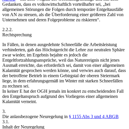
Gedanken, dass es volkswirtschaftlich vorteilhafter sei,
„bei
allgemeinen Störungen die Folgen durch temporäre Entgeltausfälle
von AN zu streuen, als die Überforderung einer größeren Zahl
von
Unternehmen und deren Folgeprobleme zu riskieren“.
2.2.2.
Rechtsprechung
In Fällen, in denen ausgedehnte Schneefälle die Arbeitsleistung
verhinderten, gab das Höchstgericht die Lehre zur neutralen Sphäre
zwar wieder, im Ergebnis bejahte es jedoch die
Entgeltfortzahlungsansprüche, weil das Naturereignis nicht jenes
Ausmaß erreichte, das erforderlich sei, damit von einer allgemeinen
Kalamität gesprochen werden könne, und verwies auch darauf, dass
der betroffene Betrieb in einem Gebirgstal der oberen Steiermark
liege, in dem erfahrungsgemäß im Winter mit starken Schneefällen
zu rechnen sei.
In keiner E hat der OGH jemals im konkret zu entscheidenden Fall
den Entgeltanspruch aufgrund des Vorliegens einer allgemeinen
Kalamität verneint.
3.
Die anlassbezogene Neuregelung in
§ 1155 Abs 3 und 4 ABGB
3.1.
Inhalt der Neuregelung