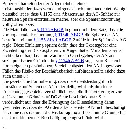
Beherrschbarkeit oder der Allgemeinheit eines
Leistungshindernisses werden nirgends auch nur angedeutet. Wenig
plausibel ist es, dass § 1155 eine Abgrenzung der AG-Sphäre zur
neutralen Sphäre erforderlich mache, aber die Sphärenzuordnung
völlig offen lasse.
Die Materialien zu
§ 1155 ABGB
beginnen mit dem Satz, dass die
vorhergehende Bestimmung
§ 1154b ABGB
die Sphäre des AN
betreffe und nun
§ 1155 Abs 1 ABGB
Zufälle in der Sphäre des AG
regle. Diese Einleitung spricht dafür, dass der Gesetzgeber eine
Zweiteilung der Risikosphären vor Augen hatte.
Vor allem aber ist
nicht erkennbar, dass und warum ein Gesetzgeber, der AN aus
sozialpolitischen Gründen in
§ 1154b ABGB
sogar von Risiken in
ihrem eigenen persönlichen Bereich entlastet, den AN in gewissen
Fällen das Risiko der Beschäftigbarkeit aufbürden sollte (siehe dazu
auch unten 8.).
Die gesetzliche Formulierung, dass die Arbeitsleistung durch
Umstände auf Seiten des AG unterbleibt, wird mE durch die
Entstehungsgeschichte verständlich, weil die Risikotragung zuvor
auf bestimmte Gründe auf DG-Seite beschränkt war. Sie
verdeutlicht nur, dass die Erbringung der Dienstleistung daran
gescheitert ist, dass der AG den arbeitsbereiten AN nicht beschäftigt
hat, ohne dass dadurch die Risikotragung auf bestimmte Gründe für
das Unterbleiben der Beschäftigung eingeschränkt wird.
7.