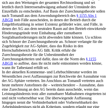
sich aus den Wertungen der gesamten Rechtsordnung und sei
letztlich durch Interessenabwägung anhand der Umstände des
Einzelfalls zu entscheiden.
Auf Basis der Zurechnungstheorie sollen
nach
Tomandl
aus dem Anwendungsbereich des
§ 1155 Abs 1
ABGB
insb Fälle ausscheiden, in denen der Betrieb durch die
Entgeltfortzahlung in seiner Existenz gefährdet wäre, und Fälle, in
denen der AG aus dem neutralen Raum auf den Betrieb einwirkende
Hinderungsgründe trotz Einhaltung aller zumutbaren
Sorgfaltsanforderungen nicht abwenden hätte können.
Ua schloss
sich
Schnorr
der Zurechnungstheorie an.
Schnorr
verlangte für die
Zugehörigkeit zur AG-Sphäre, dass das Risiko in den
Herrschaftsbereich des AG fällt.
Kritik erfuhr die
Zurechnungstheorie für die Unbestimmtheit der
Zurechnungskriterien und dafür, dass sie die Norm des
§ 1155
ABGB
so auflöse, dass ihr nicht mehr entnommen werden könne,
wann ihr Tatbestand erfüllt sei.
In der aktuellen Kommentar- und Lehrbuchliteratur werden im
Wesentlichen zwei Auffassungen zur Reichweite der Ausnahme von
der AG-Sphäre vertreten. Im Anschluss an
Tomandl
vertreten auch
heute mehrere AutorInnen die – weitreichendere – Ausnahme, dass
eine Zurechnung an den AG bereits dann ausscheide, wenn das
Leistungshindernis trotz aller zumutbarer Maßnahmen eingetreten ist
und nicht vorhersehbar war.
Die überwiegende Auffassung
hingegen nennt die Verhinderbarkeit oder Vorhersehbarkeit des
Arbeitshindernisses nicht als Kriterium, sondern erlaubt nur eine