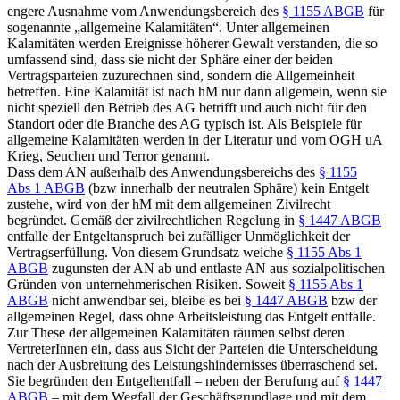
engere Ausnahme vom Anwendungsbereich des
§ 1155 ABGB
für
sogenannte „allgemeine Kalamitäten“.
Unter allgemeinen
Kalamitäten werden Ereignisse höherer Gewalt verstanden, die so
umfassend sind, dass sie nicht der Sphäre einer der beiden
Vertragsparteien zuzurechnen sind, sondern die Allgemeinheit
betreffen.
Eine Kalamität ist nach hM nur dann allgemein, wenn sie
nicht speziell den Betrieb des AG betrifft und auch nicht für den
Standort oder die Branche des AG typisch ist.
Als Beispiele für
allgemeine Kalamitäten werden in der Literatur und vom OGH uA
Krieg, Seuchen und Terror genannt.
Dass dem AN außerhalb des Anwendungsbereichs des
§ 1155
Abs 1 ABGB
(bzw innerhalb der neutralen Sphäre) kein Entgelt
zustehe, wird von der hM mit dem allgemeinen Zivilrecht
begründet. Gemäß der zivilrechtlichen Regelung in
§ 1447 ABGB
entfalle der Entgeltanspruch bei zufälliger Unmöglichkeit der
Vertragserfüllung.
Von diesem Grundsatz weiche
§ 1155 Abs 1
ABGB
zugunsten der AN ab und entlaste AN aus sozialpolitischen
Gründen von unternehmerischen Risiken.
Soweit
§ 1155 Abs 1
ABGB
nicht anwendbar sei, bleibe es bei
§ 1447 ABGB
bzw der
allgemeinen Regel, dass ohne Arbeitsleistung das Entgelt entfalle.
Zur These der allgemeinen Kalamitäten räumen selbst deren
VertreterInnen ein, dass aus Sicht der Parteien die Unterscheidung
nach der Ausbreitung des Leistungshindernisses überraschend sei.
Sie begründen den Entgeltentfall – neben der Berufung auf
§ 1447
ABGB
– mit dem Wegfall der Geschäftsgrundlage
und mit dem