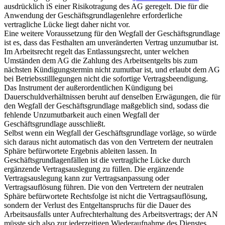
ausdrücklich iS einer Risikotragung des AG geregelt.
Die für die
Anwendung der Geschäftsgrundlagenlehre erforderliche
vertragliche Lücke liegt daher nicht vor.
Eine weitere Voraussetzung für den Wegfall der Geschäftsgrundlage
ist es, dass das Festhalten am unveränderten Vertrag unzumutbar ist.
Im Arbeitsrecht regelt das Entlassungsrecht, unter welchen
Umständen dem AG die Zahlung des Arbeitsentgelts bis zum
nächsten Kündigungstermin nicht zumutbar ist, und erlaubt dem AG
bei Betriebsstilllegungen nicht die sofortige Vertragsbeendigung.
Das Instrument der außerordentlichen Kündigung bei
Dauerschuldverhältnissen beruht auf denselben Erwägungen, die für
den Wegfall der Geschäftsgrundlage maßgeblich sind,
sodass die
fehlende Unzumutbarkeit auch einen Wegfall der
Geschäftsgrundlage ausschließt.
Selbst wenn ein Wegfall der Geschäftsgrundlage vorläge, so würde
sich daraus nicht automatisch das von den Vertretern der neutralen
Sphäre befürwortete Ergebnis ableiten lassen. In
Geschäftsgrundlagenfällen ist die vertragliche Lücke durch
ergänzende Vertragsauslegung zu füllen. Die ergänzende
Vertragsauslegung kann zur Vertragsanpassung oder
Vertragsauflösung führen. Die von den Vertretern der neutralen
Sphäre befürwortete Rechtsfolge ist nicht die Vertragsauflösung,
sondern der Verlust des Entgeltanspruchs für die Dauer des
Arbeitsausfalls unter Aufrechterhaltung des Arbeitsvertrags; der AN
müsste sich also zur jederzeitigen Wiederaufnahme des Dienstes