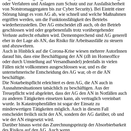
oder Verfahren und Anlagen zum Schutz und zur Ausfallsicherheit
von Notstromaggregaten bis zur Cyber Security). Bei Eintritt einer
Störung hängt es vom AG ab, wie schnell und welche Maßnahmen
ergriffen werden, um die Funktionsfähigkeit des Betriebs
wiederherzustellen. Der AG entscheidet zB auch, ob der Betrieb
geschlossen wird oder gegebenenfalls trotz vorübergehender
Verluste aufrecht erhalten wird. Dementsprechend sind AG generell
eher in der Lage als AN, das Risiko für Arbeitsausfälle zu steuern
und abzuwehren.
Auch in Hinblick auf die Corona-Krise wiesen mehrere AutorInnen
darauf hin, dass eine Beschäftigung der AN (zB im Homeoffice
oder durch Umstellung auf Versandhandel) jedenfalls in vielen
Fällen nicht vollkommen ausgeschlossen war, und es die
unternehmerische Entscheidung des AG war, ob er die AN
beschäftigte.
Die Notarbeitspflicht erleichtert es dem AG, die AN auch in
Ausnahmesituationen tatsächlich zu beschäftigen. Aus der
Treuepflicht wird abgeleitet, dass der AG den AN in Notfällen auch
zu anderen Tätigkeiten einsetzen kann, als vertraglich vereinbart
wurde. In Katastrophenfällen ist sogar der Einsatz zu
minderwertigen Tätigkeiten möglich.
Auch in diesem Fall
entscheidet freilich nicht der AN, sondern der AG darüber, ob und
wie der AN eingesetzt wird.
Darüber hinaus weist das Zurechnungsprinzip der Absorbierbarkeit
des Risikos auf den AG. Auch wenn