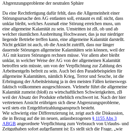
Abgrenzungsprobleme der neutralen Sphäre
Da eine Rechtfertigung dafür fehlt, dass die Allgemeinheit einer
Störungsursache den AG entlasten soll, erstaunt es mE nicht, dass
unklar bleibt, welches Ausmaß eine Störung erreichen muss, um
eine allgemeine Kalamität zu sein.
Umstritten ist zB, ob und ab
welcher räumlichen Ausbreitung Hochwasser, das ja nur niedriger
liegende Betriebe treffen kann, eine allgemeine Kalamität darstellt.
Nicht geklärt ist auch, ob die Ansicht zutrifft, dass nur länger
dauernde Störungen allgemeine Kalamitäten sein können, weil der
AG mit kurzen Störungen rechnen müsse.
Vor allem aber bleibt
unklar, in welcher Weise der AG von der allgemeinen Kalamität
betroffen sein müsste, um von der Verpflichtung zur Zahlung des
Arbeitsentgelts befreit zu sein. Auch bei den Paradebeispielen für
allgemeine Kalamitäten, nämlich Krieg, Terror und Seuche, ist die
Erbringung der Arbeitsleistung ja in den meisten Fällen keineswegs
faktisch vollkommen ausgeschlossen. Vielmehr führt die allgemeine
Kalamität zumeist (bloß) zu wirtschaftlichen Schwierigkeiten, zB
weil der Absatz der Produkte erheblich erschwert ist. Nach der hier
vertretenen Ansicht erübrigen sich diese Abgrenzungsprobleme,
weil stets ein Entgeltfortzahlungsanspruch besteht.
Wie schwierig eine Differenzierung ist, zeigt auch die Diskussion,
die in Bezug auf die im neuen, anlassbezogenen
§ 1155 Abs 3
ABGB
angeordnete Verpflichtung zum Verbrauch von Urlaubs- und
Zeitguthaben sofort aufgeflammt ist: Es stellt sich die Frage, „wie