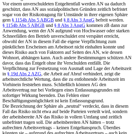
Vor einem unverschuldeten Entgeltentfall werden AN ua dadurch
geschützt, dass AN aus sozialpolitischen Gründen zeitlich befristet
sogar von der Risikotragung für Umstände in ihrer eigenen Sphäre
gem
§ 1154b Abs 5 ABGB
und
§ 8 Abs 3 AngG
befreit werden.
§ 1154b Abs 5 ABGB
und
§ 8 Abs 3 AngG
kommen zB dann zur
Anwendung, wenn der AN aufgrund von Hochwasser oder starken
Schneefällen den Betrieb unverschuldet erst verspätet erreicht,
obwohl der AN in diesem Fall die eigene Verpflichtung zum
pünktlichen Erscheinen am Arbeitsort nicht einhalten konnte und
dieses Risiko auch von Faktoren auf Seiten des AN, wie dessen
Wohnort, abhängen kann. Auch andere Bestimmungen schützen AN
davor, dass das Entgelt ohne ihr Verschulden entfällt. Die
Verpflichtung zur Festsetzung von Ausmaß und Lage der Arbeitszeit
in
§ 19d Abs 2 AZG
, die Arbeit auf Abruf verhindert,
zeigt die
arbeitsrechtliche Wertung, dass die zu entlohnende Arbeitszeit im
Vorhinein feststehen muss. Schließlich können AG den
Arbeitsvertrag nur bei Vorliegen eines Entlassungsgrundes mit
sofortiger Wirkung beenden. Das Fehlen einer
Beschäftigungsmöglichkeit ist kein Entlassungsgrund.
Die Bezeichnung der Sphäre als „neutral“ verdeckt, dass in diesem
Fall das Risiko nicht etwa auf beide Parteien verteilt wird, sondern
der arbeitsbereite AN das Risiko in vollem Umfang und zeitlich
unbefristet tragen soll. Die arbeitsbereiten AN hätten – trotz
aufrechten Arbeitsvertrags – keinen Entgeltanspruch. Überdies
könnten sie – aufgrund des aufrechten Arbeitsvertrags – auch kein