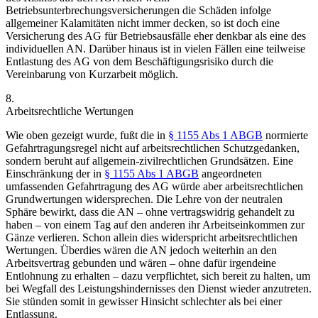
Betriebsunterbrechungsversicherungen die Schäden infolge
allgemeiner Kalamitäten nicht immer decken,
so ist doch eine
Versicherung des AG für Betriebsausfälle eher denkbar als eine des
individuellen AN. Darüber hinaus ist in vielen Fällen eine teilweise
Entlastung des AG von dem Beschäftigungsrisiko durch die
Vereinbarung von Kurzarbeit möglich.
8.
Arbeitsrechtliche Wertungen
Wie oben gezeigt wurde, fußt die in
§ 1155 Abs 1 ABGB
normierte
Gefahrtragungsregel nicht auf arbeitsrechtlichen Schutzgedanken,
sondern beruht auf allgemein-zivilrechtlichen Grundsätzen. Eine
Einschränkung der in
§ 1155 Abs 1 ABGB
angeordneten
umfassenden Gefahrtragung des AG würde aber arbeitsrechtlichen
Grundwertungen wider
sprechen.
Die Lehre von der neutralen
Sphäre bewirkt, dass die AN – ohne vertragswidrig gehandelt zu
haben – von einem Tag auf den anderen ihr Arbeitseinkommen zur
Gänze verlieren. Schon allein dies widerspricht arbeitsrechtlichen
Wertungen. Überdies wären die AN jedoch weiterhin an den
Arbeitsvertrag gebunden und wären – ohne dafür irgendeine
Entlohnung zu erhalten – dazu verpflichtet, sich bereit zu halten, um
bei Wegfall des Leistungshindernisses den Dienst wieder anzutreten.
Sie stünden somit in gewisser Hinsicht schlechter als bei einer
Entlassung.