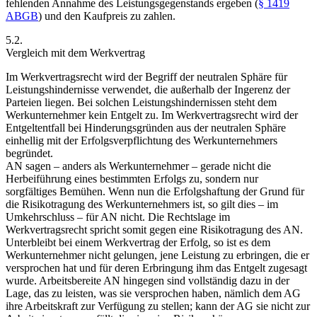
fehlenden Annahme des Leistungsgegenstands ergeben (
§ 1419
ABGB
) und den Kaufpreis zu zahlen.
5.2.
Vergleich mit dem Werkvertrag
Im Werkvertragsrecht wird der Begriff der neutralen Sphäre für
Leistungshindernisse verwendet, die außerhalb der Ingerenz der
Parteien liegen. Bei solchen Leistungshindernissen steht dem
Werkunternehmer kein Entgelt zu.
Im Werkvertragsrecht wird der
Entgeltentfall bei Hinderungsgründen aus der neutralen Sphäre
einhellig mit der Erfolgsverpflichtung des Werkunternehmers
begründet.
AN sagen – anders als Werkunternehmer – gerade nicht die
Herbeiführung eines bestimmten Erfolgs zu, sondern nur
sorgfältiges Bemühen.
Wenn nun die Erfolgshaftung der Grund für
die Risikotragung des Werkunternehmers ist, so gilt dies – im
Umkehrschluss – für AN nicht. Die Rechtslage im
Werkvertragsrecht spricht somit gegen eine Risikotragung des AN.
Unterbleibt bei einem Werkvertrag der Erfolg, so ist es dem
Werkunternehmer nicht gelungen, jene Leistung zu erbringen, die er
versprochen hat und für deren Erbringung ihm das Entgelt zugesagt
wurde. Arbeitsbereite AN hingegen sind vollständig dazu in der
Lage, das zu leisten, was sie versprochen haben, nämlich dem AG
ihre Arbeitskraft zur Verfügung zu stellen; kann der AG sie nicht zur