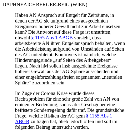
DAPHNE
AICHBERGER-BEIG
(WIEN)
Haben AN Anspruch auf Entgelt für Zeiträume, in
denen der AG sie aufgrund eines ausgedehnten
Ereignisses höherer Gewalt nicht zur Arbeit einsetzen
kann? Die Antwort auf diese Frage ist umstritten,
obwohl
§ 1155 Abs 1 ABGB
vorsieht, dass
arbeitsbereite AN ihren Entgeltanspruch behalten, wenn
die Arbeitsleistung aufgrund von Umständen auf Seiten
des AG unterbleibt. Kontrovers ist nämlich, welche
Hinderungsgründe „auf Seiten des Arbeitgebers“
liegen. Nach hM sollen insb ausgedehnte Ereignisse
höherer Gewalt aus der AG-Sphäre ausscheiden und
einer entgeltfortzahlungsfreien sogenannten „neutralen
Sphäre“ zuzuordnen sein.
Im Zuge der Corona-Krise wurde dieses
Rechtsproblem für eine sehr große Zahl von AN von
eminenter Bedeutung, sodass der Gesetzgeber eine
befristete Sonderregelung dafür traf. Die grundsätzliche
Frage, welche Risiken der AG gem
§ 1155 Abs 1
ABGB
zu tragen hat, blieb jedoch offen und soll im
folgenden Beitrag untersucht werden.