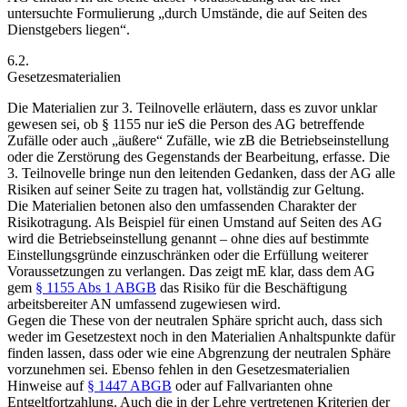
untersuchte Formulierung „durch Umstände, die auf Seiten des
Dienstgebers liegen“.
6.2.
Gesetzesmaterialien
Die Materialien zur 3. Teilnovelle erläutern, dass es zuvor unklar
gewesen sei, ob § 1155 nur ieS die Person des AG betreffende
Zufälle oder auch „äußere“ Zufälle, wie zB die Betriebseinstellung
oder die Zerstörung des Gegenstands der Bearbeitung, erfasse. Die
3. Teilnovelle bringe nun den leitenden Gedanken, dass der AG alle
Risiken auf seiner Seite zu tragen hat, vollständig zur Geltung.
Die Materialien betonen also den umfassenden Charakter der
Risikotragung. Als Beispiel für einen Umstand auf Seiten des AG
wird die Betriebseinstellung genannt – ohne dies auf bestimmte
Einstellungsgründe einzuschränken oder die Erfüllung weiterer
Voraussetzungen zu verlangen. Das zeigt mE klar, dass dem AG
gem
§ 1155 Abs 1 ABGB
das Risiko für die Beschäftigung
arbeitsbereiter AN umfassend zugewiesen wird.
Gegen die These von der neutralen Sphäre spricht auch, dass sich
weder im Gesetzestext noch in den Materialien Anhaltspunkte dafür
finden lassen, dass oder wie eine Abgrenzung der neutralen Sphäre
vorzunehmen sei. Ebenso fehlen in den Gesetzesmaterialien
Hinweise auf
§ 1447 ABGB
oder auf Fallvarianten ohne
Entgeltfortzahlung. Auch die in der Lehre vertretenen Kriterien der