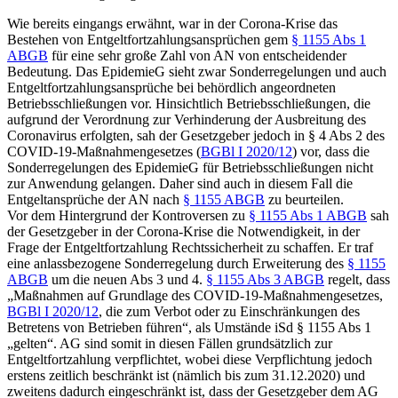
Wie bereits eingangs erwähnt, war in der Corona-Krise das
Bestehen von Entgeltfortzahlungsansprüchen gem
§ 1155 Abs 1
ABGB
für eine sehr große Zahl von AN von entscheidender
Bedeutung. Das EpidemieG sieht zwar Sonderregelungen und auch
Entgeltfortzahlungsansprüche bei behördlich angeordneten
Betriebsschließungen vor. Hinsichtlich Betriebsschließungen, die
aufgrund der Verordnung zur Verhinderung der Ausbreitung des
Coronavirus
erfolgten, sah der Gesetzgeber jedoch in § 4 Abs 2 des
COVID-19-Maßnahmengesetzes (
BGBl I 2020/12
) vor, dass die
Sonderregelungen des EpidemieG für Betriebsschließungen nicht
zur Anwendung gelangen. Daher sind auch in diesem Fall die
Entgeltansprüche der AN nach
§ 1155 ABGB
zu beurteilen.
Vor dem Hintergrund der Kontroversen zu
§ 1155 Abs 1 ABGB
sah
der Gesetzgeber in der Corona-Krise die Notwendigkeit, in der
Frage der Entgeltfortzahlung Rechtssicherheit zu schaffen. Er traf
eine anlassbezogene Sonderregelung durch Erweiterung des
§ 1155
ABGB
um die neuen Abs 3 und 4.
§ 1155 Abs 3 ABGB
regelt, dass
„Maßnahmen auf Grundlage des COVID-19-Maßnahmengesetzes,
BGBl I 2020/12
, die zum Verbot oder zu Einschränkungen des
Betretens von Betrieben führen“, als Umstände iSd § 1155 Abs 1
„gelten“. AG sind somit in diesen Fällen grundsätzlich zur
Entgeltfortzahlung verpflichtet, wobei diese Verpflichtung jedoch
erstens zeitlich beschränkt ist (nämlich bis zum 31.12.2020) und
zweitens dadurch eingeschränkt ist, dass der Gesetzgeber dem AG