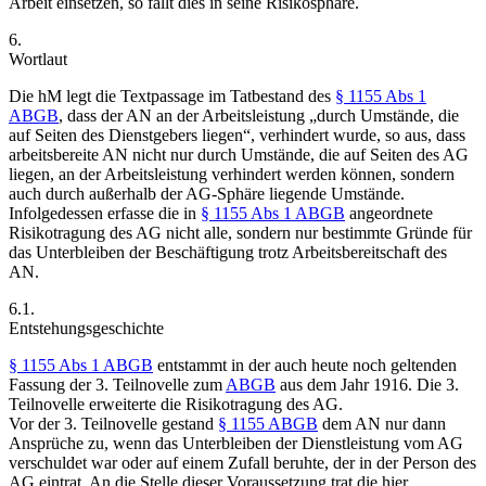
Arbeit einsetzen, so fällt dies in seine Risikosphäre.
6.
Wortlaut
Die hM legt die Textpassage im Tatbestand des
§ 1155 Abs 1
ABGB
, dass der AN an der Arbeitsleistung „durch Umstände, die
auf Seiten des Dienstgebers liegen“, verhindert wurde, so aus, dass
arbeitsbereite AN nicht nur durch Umstände, die auf Seiten des AG
liegen, an der Arbeitsleistung verhindert werden können, sondern
auch durch außerhalb der AG-Sphäre liegende Umstände.
Infolgedessen erfasse die in
§ 1155 Abs 1 ABGB
angeordnete
Risikotragung des AG nicht alle, sondern nur bestimmte Gründe für
das Unterbleiben der Beschäftigung trotz Arbeitsbereitschaft des
AN.
6.1.
Entstehungsgeschichte
§ 1155 Abs 1 ABGB
entstammt in der auch heute noch geltenden
Fassung der 3. Teilnovelle zum
ABGB
aus dem Jahr 1916. Die 3.
Teilnovelle erweiterte die Risikotragung des AG.
Vor der 3. Teilnovelle gestand
§ 1155 ABGB
dem AN nur dann
Ansprüche zu, wenn das Unterbleiben der Dienstleistung vom AG
verschuldet war oder auf einem Zufall beruhte, der in der Person des
AG eintrat. An die Stelle dieser Voraussetzung trat die hier