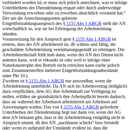
verhindert worden ist; er muss sich jedoch anrechnen, was er infolge
Unterbleibens der Dienstleistung erspart oder durch anderweitige
Verwendung erworben oder zu erwerben absichtlich versäumt hat.“
Der um die Anrechnungsposten gekürzte
Entgeltfortzahlungsanspruch des
§ 1155 Abs 1 ABGB
stellt die AN
wirtschaftlich so, wie sie bei Erbringung der Arbeitsleistung
stünden.
Voraussetzung für den Anspruch gem
§ 1155 Abs 1 ABGB
ist
erstens, dass der AN arbeitsbereit ist, dh willens und fähig, die
geschuldete Arbeitsleistung vereinbarungsgemäß zu erbringen.
Die
Arbeitsbereitschaft fehlt insb dann, wenn der AN den Dienst nicht
antreten kann, weil er erkrankt ist
oder weil er infolge einer
Naturkatastrophe den Betrieb nicht erreichen kann
(siehe jedoch
zum Zusammentreffen mehrerer Entgeltfortzahlungstatbestände
unter Pkt 10.).
Zweitens ist
§ 1155 Abs 1 ABGB
nur anwendbar, wenn die
Arbeitsleistung unterbleibt. Da AN sich im Arbeitsvertrag (lediglich)
dazu verpflichten, dem AG ihre Arbeitskraft zur Verfügung zu
stellen,
erfüllen sie grundsätzlich ihre Arbeitspflicht bereits dadurch,
dass sie während der Arbeitszeit arbeitsbereit am Arbeitsort auf
Anweisungen warten.
Das von
§ 1155 Abs 1 ABGB
geforderte
Unterbleiben der Dienstleistung liegt nur dann vor, wenn der AG
dem AN bekannt gibt, dass er die Arbeitsleistung endgültig nicht in
Anspruch nimmt, dh den AN „nachhause schickt“ bzw freistellt
oder wenn es aufgrund der Umstände evident ist, dass die