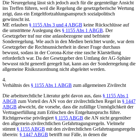
Die Neuregelung lässt sich jedoch auch für die gegenteilige Ansicht
ins Treffen führen, weil die Regelung die gesetzgeberische Wertung
zeigt, dass ein Entgeltfortzahlungsanspruch sozialpolitisch
gewünscht ist.
ME erlauben
§ 1155 Abs 3 und 4 ABGB
keine Rückschlüsse auf
die umstrittene Auslegung des
§ 1155 Abs 1 ABGB
. Der
Gesetzgeber traf nur eine anlassbezogene und befristete
Sonderregelung. Wie auch in den Medien berichtet wurde,
war dem
Gesetzgeber die Rechtsunsicherheit in dieser Frage durchaus
bewusst, sodass in der Corona-Krise eine rasche Klarstellung
erforderlich war. Da der Gesetzgeber den Umfang der AG-Sphäre
bewusst nicht generell geregelt hat, kann aus der Sonderregelung die
allgemeine Risikozuordnung nicht abgeleitet werden.
4.
Verhältnis des
§ 1155 Abs 1 ABGB
zum allgemeinen Zivilrecht
Die arbeitsrechtliche Literatur geht davon aus, dass
§ 1155 Abs 1
ABGB
zum Vorteil des AN von der zivilrechtlichen Regel in
§ 1447
ABGB
abweicht, die vorsehe, dass die zufällige Unmöglichkeit der
Vertragserfüllung zum Erlöschen des Entgeltanspruchs führe.
Richtigerweise privilegiert
§ 1155 ABGB
die AN nicht gegenüber
den allgemein-zivilrechtlichen Gefahrtragungsregeln. Vielmehr
stimmt
§ 1155 ABGB
mit den zivilrechtlichen Gefahrtragungsregeln
überein:
§ 1447 ABGB
betrifft nur Fälle, in denen die