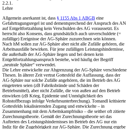
2.2.1.
Lehre
Allgemein anerkannt ist, dass
§ 1155 Abs 1 ABGB
eine
Gefahrtragungsregel ist und dementsprechend der Anspruch des AN
auf Entgeltfortzahlung kein Verschulden des AG voraussetzt.
Es
herrscht also Konsens, dass grundsätzlich auch unverschuldete (=
zufällige) Ereignisse der AG-Sphäre zuzurechnen sein können.
Nach hM sollen zur AG-Sphäre aber nicht alle Zufälle gehören, die
Arbeitsausfälle bewirken.
Für jene zufälligen Leistungshindernisse,
die außerhalb der AG-Sphäre liegen und bei denen kein
Entgeltfortzahlungsanspruch bestehe, wird häufig der Begriff
„neutrale Sphäre“ verwendet.
Die Lehre entwickelte zur Abgrenzung der AG-Sphäre verschiedene
Thesen. In älterer Zeit vertrat
Gottesfeld
die Auffassung, dass der
AG-Sphäre nur solche Zufälle angehören, die im Betrieb des AG
eingetreten seien (zB Fabriksbrände und Schäden der
Betriebsmittel), aber nicht Zufälle, die von außen auf den Betrieb
einwirken (zB Krieg, Epidemie und Unmöglichkeit des
Rohstoffbezugs
infolge Verkehrsunterbrechung).
Tomandl
kritisierte
Gottesfelds
lokalisierenden Zugang und entwickelte – in
Zusammenhang mit dem Arbeitskampfrisiko – die seither oft zitierte
Zurechnungstheorie.
Gemäß der Zurechnungstheorie sei das
Auftreten des Leistungshindernisses im Betrieb des AG nur ein
Indiz für die Zugehörigkeit zur AG-Sphäre. Die Zurechnung ergebe