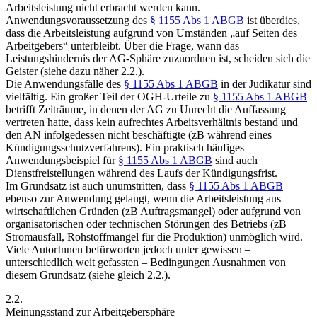
Arbeitsleistung nicht erbracht werden kann.
Anwendungsvoraussetzung des
§ 1155 Abs 1 ABGB
ist überdies,
dass die Arbeitsleistung aufgrund von Umständen „auf Seiten des
Arbeitgebers“ unterbleibt. Über die Frage, wann das
Leistungshindernis der AG-Sphäre zuzuordnen ist, scheiden sich die
Geister (siehe dazu näher 2.2.).
Die Anwendungsfälle des
§ 1155 Abs 1 ABGB
in der Judikatur sind
vielfältig. Ein großer Teil der OGH-Urteile zu
§ 1155 Abs 1 ABGB
betrifft Zeiträume, in denen der AG zu Unrecht die Auffassung
vertreten hatte, dass kein aufrechtes Arbeitsverhältnis bestand und
den AN infolgedessen nicht beschäftigte (zB während eines
Kündigungsschutzverfahrens).
Ein praktisch häufiges
Anwendungsbeispiel für
§ 1155 Abs 1 ABGB
sind auch
Dienstfreistellungen während des Laufs der Kündigungsfrist.
Im Grundsatz ist auch unumstritten, dass
§ 1155 Abs 1 ABGB
ebenso zur Anwendung gelangt, wenn die Arbeitsleistung aus
wirtschaftlichen Gründen (zB Auftragsmangel) oder aufgrund von
organisatorischen oder technischen Störungen des Betriebs (zB
Stromausfall, Rohstoffmangel für die Produktion) unmöglich wird.
Viele AutorInnen befürworten jedoch unter gewissen –
unterschiedlich weit gefassten – Bedingungen Ausnahmen von
diesem Grundsatz (siehe gleich 2.2.).
2.2.
Meinungsstand zur Arbeitgebersphäre