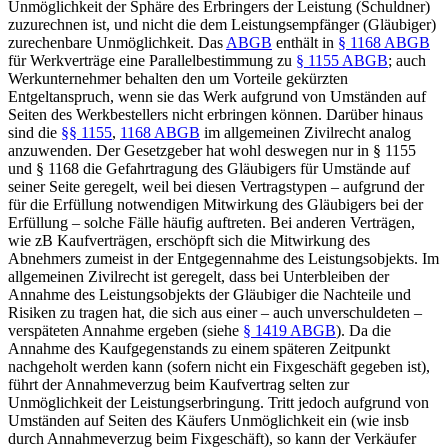
Unmöglichkeit der Sphäre des Erbringers der Leistung (Schuldner)
zuzurechnen ist, und nicht die dem Leistungsempfänger (Gläubiger)
zurechenbare Unmöglichkeit. Das
ABGB
enthält in
§ 1168 ABGB
für Werkverträge eine Parallelbestimmung zu
§ 1155 ABGB
; auch
Werkunternehmer behalten den um Vorteile gekürzten
Entgeltanspruch, wenn sie das Werk aufgrund von Umständen auf
Seiten des Werkbestellers nicht erbringen können. Darüber hinaus
sind die
§§ 1155
,
1168 ABGB
im allgemeinen Zivilrecht analog
anzuwenden.
Der Gesetzgeber hat wohl deswegen nur in § 1155
und § 1168 die Gefahrtragung des Gläubigers für Umstände auf
seiner Seite geregelt, weil bei diesen Vertragstypen – aufgrund der
für die Erfüllung notwendigen Mitwirkung des Gläubigers bei der
Erfüllung – solche Fälle häufig auftreten.
Bei anderen Verträgen,
wie zB Kaufverträgen, erschöpft sich die Mitwirkung des
Abnehmers zumeist in der Entgegennahme des Leistungsobjekts. Im
allgemeinen Zivilrecht ist geregelt, dass bei Unterbleiben der
Annahme des Leistungsobjekts der Gläubiger die Nachteile und
Risiken zu tragen hat, die sich aus einer – auch unverschuldeten –
verspäteten Annahme ergeben (siehe
§ 1419 ABGB
). Da die
Annahme des Kaufgegenstands zu einem späteren Zeitpunkt
nachgeholt werden kann (sofern nicht ein Fixgeschäft gegeben ist),
führt der Annahmeverzug beim Kaufvertrag selten zur
Unmöglichkeit der Leistungserbringung. Tritt jedoch aufgrund von
Umständen auf Seiten des Käufers Unmöglichkeit ein (wie insb
durch Annahmeverzug beim Fixgeschäft), so kann der Verkäufer