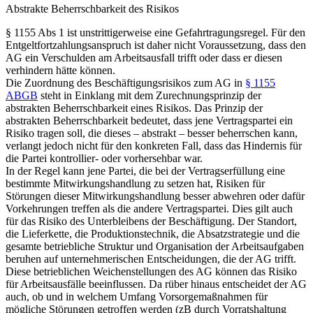
Abstrakte Beherrschbarkeit des Risikos
§ 1155 Abs 1 ist unstrittigerweise eine Gefahrtragungsregel. Für den
Entgeltfortzahlungsanspruch ist daher nicht Voraussetzung, dass den
AG ein Verschulden am Arbeitsausfall trifft oder dass er diesen
verhindern hätte können.
Die Zuordnung des Beschäftigungsrisikos zum AG in
§ 1155
ABGB
steht in Einklang mit dem Zurechnungsprinzip der
abstrakten Beherrschbarkeit eines Risikos.
Das Prinzip der
abstrakten Beherrschbarkeit bedeutet, dass jene Vertragspartei ein
Risiko tragen soll, die dieses – abstrakt – besser beherrschen kann,
verlangt jedoch nicht für den konkreten Fall, dass das Hindernis für
die Partei kontrollier- oder vorhersehbar war.
In der Regel kann jene Partei, die bei der Vertragserfüllung eine
bestimmte Mitwirkungshandlung zu setzen hat, Risiken für
Störungen dieser Mitwirkungshandlung besser abwehren oder dafür
Vorkehrungen treffen als die andere Vertragspartei. Dies gilt auch
für das Risiko des Unterbleibens der Beschäftigung. Der Standort,
die Lieferkette, die Produktionstechnik, die Absatzstrategie und die
gesamte betriebliche Struktur und Organisation der Arbeitsaufgaben
beruhen auf unternehmerischen Entscheidungen, die der AG trifft.
Diese betrieblichen Weichenstellungen des AG können das Risiko
für Arbeitsausfälle beeinflussen. Da rüber hinaus entscheidet der AG
auch, ob und in welchem Umfang Vorsorgemaßnahmen für
mögliche Störungen getroffen werden (zB durch Vorratshaltung