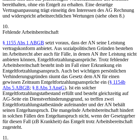
bereithalten, ohne ein Entgelt zu erhalten. Eine derartige
Vertragsanpassung trägt einseitig den Interessen des AG Rechnung
und widerspricht arbeitsrechtlichen Wertungen (siehe oben 8.)
10.
Fehlende Arbeitsbereitschaft
§ 1155 Abs 1 ABGB
setzt voraus, dass der AN seine Leistung
vertragskonform anbietet. Aus sozialpolitischen Gründen bestehen
im Arbeitsrecht aber auch für Fälle, in denen AN ihre Leistung nicht
anbieten können, Entgeltfortzahlungsansprüche. Trotz fehlender
Arbeitsbereitschaft besteht insb im Fall einer Erkrankung ein
Entgeltfortzahlungsanspruch. Auch bei wichtigen persönlichen
Verhinderungsgründen räumt das Gesetz dem AN für einen
gewissen Zeitraum Entgeltfortzahlungsansprüche ein (
§ 1154b
Abs 5 ABGB
;
§ 8 Abs 3 AngG
). Ist ein solcher
Entgeltfortzahlungstatbestand erfüllt und besteht gleichzeitig auf
AG-Seite ein Dienstverhinderungsgrund, so treffen zwei
Entgeltfortzahlungstatbestände aufeinander und der AN behält
seinen Entgeltanspruch. Die mangelnde Arbeitsbereitschaft hindert
in solchen Fällen den Entgeltanspruch nicht, wenn der Gesetzgeber
für diesen Fall (zB Krankheit) das Entgelt trotz Arbeitsbereitschaft
zugesteht.
11.