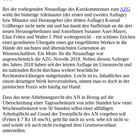
Bei der vorliegenden Neuauflage des Kurzkommentars zum
AZG
wirkt der bisherige Alleinautor (der ersten und zweiten Auflage)
bzw Mitautor und Herausgeber (der dritten Auflage)
Konrad
Grillberger
nicht mehr mit und hat damit den Staffelstab an die drei
neuen HerausgeberInnen und AutorInnen
Susanne Auer-Mayer
,
Elias Felten
und
Walter J. Pfeil
weitergereicht – ein schönes Zeichen
einer geordneten Übergabe eines gut eingeführten Werkes in die
Hände der nächsten und übernächsten Generation an
Wissenschaftlern. Ein Motiv für die Neuauflage war
augenscheinlich die AZG-Novelle 2018. Neben diesem Aufreger
des Jahres 2018 haben seit der letzten Auflage im Unionsrecht und
im nationalen Recht durchaus weitere beachtliche
Rechtsentwicklungen stattgefunden. Leicht ist es, Inhaltliches aus
einem derartigen Werk hervorzuheben, nimmt man es doch in der
juristischen Praxis sehr häufig zur Hand:
Dass das neue Ablehnungsrecht des AN in Bezug auf die
Überschreitung einer Tagesarbeitszeit von zehn Stunden bzw einer
Wochenarbeitszeit von 50 Stunden selbst einer allfälligen
Arbeitspflicht auf Grund der Treuepflicht des AN vorgehen soll
(
Felten
§ 7 Rz 18 mwN), geht für
mich zu weit, sehe ich nicht so
und würde ich auch nicht zwingend dem Gesetzeswortlaut
unterstellen.