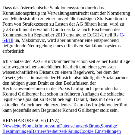
Dass das österreichische Sanktionensystem durch das
Kumulationsprinzip im Verwaltungsstrafrecht samt der Normierung
von Mindeststrafen zu einer unverhältnismäßigen Strafsanktion in
Form von Strafexzessen zu Lasten der AG führen kann, wird zu
§ 28 noch nicht erwähnt. Durch das kurz nach Erscheinen des
Kommentars im September 2019 ergangene
EuGH
-Urteil Rs
C-
64/18
ua
,
Maksimovic
, wird aber nunmehr eine entsprechend
tiefgreifende Neuregelung eines effektiven Sanktionensystems
erforderlich.
Ich schätze den AZG-Kurzkommentar schon seit seiner Erstauflage
sehr wegen seiner sprachlichen Klarheit und einer gewissen
wissenschaftlichen Distanz zu einem Regelwerk, bei dem der
Gesetzgeber – in materieller Hinsicht also häufig die Sozialpartner –
den nötigen guten Draht zu den Bedürfnissen der
RechtsanwenderInnen in der Praxis häufig nicht gefunden hat.
Konrad Grillberger
hat schon in früheren Auflagen die schlechte
legistische Qualität zu Recht beklagt. Darauf, dass mit den drei
aktuellen AutorInnen ein exzellentes Team das Projekt weiterführt,
kann jedenfalls sein Begründer
Konrad Grillberger
stolz sein.
REINHARD
RESCH
(LINZ)
Newsletter
Kontakt
Impressum
Datenschutzerklärung
Sonstige
Bestimmungen
Barrierefreiheitserklärung
Cookie-Einstellungen