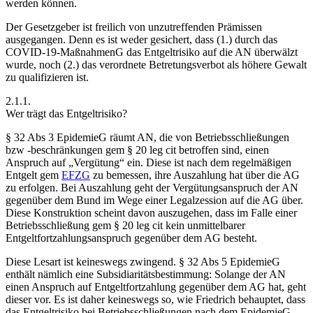
werden können.
Der Gesetzgeber ist freilich von unzutreffenden Prämissen
ausgegangen.
Denn es ist weder gesichert, dass (1.) durch das
COVID-19-MaßnahmenG das Entgeltrisiko auf die AN überwälzt
wurde, noch (2.) das verordnete Betretungsverbot als höhere Gewalt
zu qualifizieren ist.
2.1.1.
Wer trägt das Entgeltrisiko?
§ 32 Abs 3 EpidemieG räumt AN, die von Betriebsschließungen
bzw -beschränkungen gem § 20 leg cit betroffen sind, einen
Anspruch auf „Vergütung“ ein. Diese ist nach dem regelmäßigen
Entgelt gem
EFZG
zu bemessen, ihre Auszahlung hat über die AG
zu erfolgen. Bei Auszahlung geht der Vergütungsanspruch der AN
gegenüber dem Bund im Wege einer Legalzession auf die AG über.
Diese Konstruktion scheint davon auszugehen, dass im Falle einer
Betriebsschließung gem § 20 leg cit kein unmittelbarer
Entgeltfortzahlungsanspruch gegenüber dem AG besteht.
Diese Lesart ist keineswegs zwingend. § 32 Abs 5 EpidemieG
enthält nämlich eine Subsidiaritätsbestimmung: Solange der AN
einen Anspruch auf Entgeltfortzahlung gegenüber dem AG hat, geht
dieser vor. Es ist daher keineswegs so, wie
Friedrich
behauptet,
dass
das Entgeltrisiko bei Betriebsschließungen nach dem EpidemieG