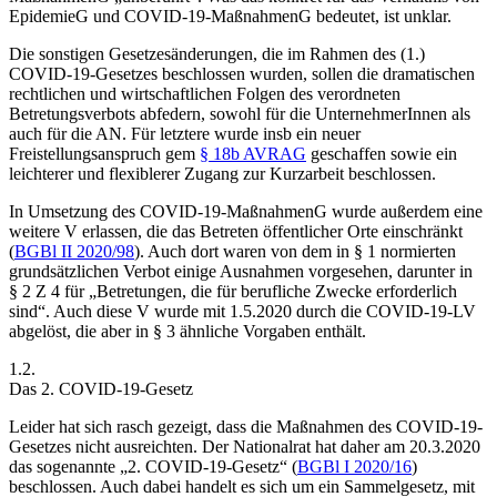
EpidemieG und COVID-19-MaßnahmenG bedeutet, ist
unklar
.
Die sonstigen Gesetzesänderungen, die im Rahmen des (1.)
COVID-19-Gesetzes beschlossen wurden, sollen die dramatischen
rechtlichen und wirtschaftlichen Folgen des verordneten
Betretungsverbots abfedern, sowohl für die UnternehmerInnen als
auch für die AN. Für letztere wurde insb ein neuer
Freistellungsanspruch gem
§ 18b AVRAG
geschaffen sowie ein
leichterer und flexiblerer Zugang zur Kurzarbeit beschlossen.
In Umsetzung des COVID-19-MaßnahmenG wurde außerdem eine
weitere
V
erlassen, die das
Betreten öffentlicher Orte
einschränkt
(
BGBl II 2020/98
).
Auch dort waren von dem in § 1 normierten
grundsätzlichen Verbot einige Ausnahmen vorgesehen, darunter in
§ 2 Z 4 für „Betretungen, die für berufliche Zwecke erforderlich
sind“. Auch diese V wurde mit 1.5.2020 durch die COVID-19-LV
abgelöst, die aber in § 3 ähnliche Vorgaben enthält.
1.2.
Das 2. COVID-19-Gesetz
Leider hat sich rasch gezeigt, dass die Maßnahmen des COVID-19-
Gesetzes nicht ausreichten. Der Nationalrat hat daher am 20.3.2020
das sogenannte „2. COVID-19-Gesetz“ (
BGBl I 2020/16
)
beschlossen. Auch dabei handelt es sich um ein Sammelgesetz, mit