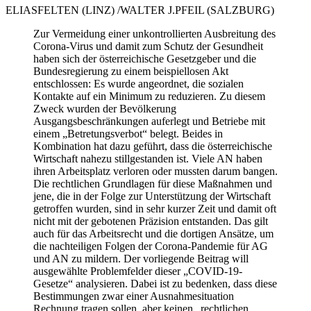
ELIAS
FELTEN
(LINZ) /
WALTER J.
PFEIL
(SALZBURG)
Zur Vermeidung einer unkontrollierten Ausbreitung des
Corona-Virus und damit zum Schutz der Gesundheit
haben sich der österreichische Gesetzgeber und die
Bundesregierung zu einem beispiellosen Akt
entschlossen: Es wurde angeordnet, die sozialen
Kontakte auf ein Minimum zu reduzieren. Zu diesem
Zweck wurden der Bevölkerung
Ausgangsbeschränkungen auferlegt und Betriebe mit
einem „Betretungsverbot“ belegt. Beides in
Kombination hat dazu geführt, dass die österreichische
Wirtschaft nahezu stillgestanden ist. Viele AN haben
ihren Arbeitsplatz verloren oder mussten darum bangen.
Die rechtlichen Grundlagen für diese Maßnahmen und
jene, die in der Folge zur Unterstützung der Wirtschaft
getroffen wurden, sind in sehr kurzer Zeit und damit oft
nicht mit der gebotenen Präzision entstanden. Das gilt
auch für das Arbeitsrecht und die dortigen Ansätze, um
die nachteiligen Folgen der Corona-Pandemie für AG
und AN zu mildern. Der vorliegende Beitrag will
ausgewählte Problemfelder dieser „COVID-19-
Gesetze“ analysieren. Dabei ist zu bedenken, dass diese
Bestimmungen zwar einer Ausnahmesituation
Rechnung tragen sollen, aber keinen „rechtlichen