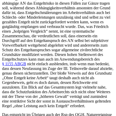
abhängige AN das Entgeltrisiko in diesen Fällen zur Gänze tragen
soll, während dieses Abhängigkeitsverhältnis ansonsten der Grund
dafür ist, dass Entgeltschmälerungen im Arbeitsverhältnis auch bei
Schlecht- oder Minderleistungen unzulässig sind und selbst zu viel
gezahltes Entgelt nicht zurückgefordert werden kann, wenn es
gutgläubig empfangen und verbraucht wurde.
Das, was
Friedrich
einen „holprigen Vergleich“ nennt,
ist eine systematische
Zusammenschau, die verdeutlichen soll, dass einerseits ein
Durchgriff auf den Entgeltanspruch des AN selbst bei subjektiver
Vorwerfbarkeit weitgehend abgelehnt wird und andererseits zum
Schutz des Entgeltanspruches sogar allgemeine zivilrechtliche
Grundsätze modifiziert werden. Diesen hohen Stellenwert des
Entgeltschutzes kann man auch im Anwendungsbereich des
§ 1155 ABGB
nicht einfach ausblenden, insb wenn man bedenkt,
dass dessen Neufassung im Zuge der III. Teilnovelle darauf abzielte,
genau diesen sicherzustellen.
Der bloße Verweis auf den Grundsatz
„Ohne Entgelt keine Arbeit“ taugt deshalb auch nicht als
Gegenbeweis,
geht es doch darum, dessen Reichweite erst
auszuloten. Ein Blick auf das Gesamtsystem legt vielmehr nahe,
dass die Schutzfunktion des Arbeitsrechts sich nicht ohne Weiteres
mit der These von der „höheren Gewalt“
verträgt und zumindest
eine restriktive Sicht der sonst in Austauschverhältnissen geltenden
Regel „ohne Leistung auch kein Entgelt“ erfordert.
Das entspricht im Übrigen auch der Rsp des OGH. Naturereignisse