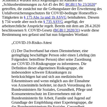
Schließlich wurden noch Regelungen im Rahmen der
„Schlussbestimmungen zu Art 45 des BG
BGBl I
Nr 23/2020
“
getroffen, die zunächst nur die Geltungsdauer der Erweiterung
des
Unfallversicherungsschutzes für COVID-bedingte Homeoffice-
Tätigkeiten in
§ 175 Abs 1a und 1b ASVG
beinhalteten. Diesem
§ 734 wurde aber noch ein
§ 735 ASVG
angefügt, der
arbeitsrechtliche Ansprüche regelt. Bereits mit dem am 28.4.2020
beschlossenen 9. COVID-Gesetz (
BGBl I 2020/31
) wurde diese
Bestimmung neu gefasst und hat nun folgenden Wortlaut:
„COVID-19-Risiko-Attest
(1) Der Dachverband hat einen Dienstnehmer, eine
geringfügig beschäftigte Person oder einen Lehrling (im
Folgenden: betroffene Person) über seine Zuordnung
zur COVID-19-Risikogruppe zu informieren. Die
Definition dieser allgemeinen Risikogruppe, die
insbesondere schwere Erkrankungen zu
berücksichtigen hat und sich aus medizinischen
Erkenntnissen und wenn möglich aus der Einnahme
von Arzneimitteln herleitet, ist durch Verordnung des
Bundesministers für Soziales, Gesundheit, Pflege und
Konsumentenschutz im Einvernehmen mit der
Bundesministerin für Arbeit, Familie und Jugend auf
Grundlage der Empfehlung einer Expertengruppe, die
das Bundesministerium für Soziales, Gesundheit,