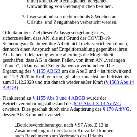
durch kollektive Rechtsquellen geregelten
Umwandlung von Geldansprüchen beruhen.
Insgesamt müssen nicht mehr als 8 Wochen an
Urlaubs- und Zeitguthaben verbraucht werden.
Offenkundiges Ziel dieser Anlassgesetzgebung ist es,
sicherzustellen
, dass AN, die auf Grund der COVID-19-
Sicherungsmaßnahmen ihre Arbeit nicht mehr verrichten können,
dennoch einen
Anspruch auf Entgeltfortzahlung
gegenüber ihren
AG haben. Gleichzeitig wurde allerdings die Möglichkeit
geschaffen, dass AG in diesen Fällen, von ihren AN „verlangen
können“, Urlaubs- und Zeitguthaben zu verbrauchen. Die
Ergänzung des
§ 1155 ABGB
um die Abs 3 und 4 ist
rückwirkend
mit 15.3.2020 in Kraft getreten, gilt aber zunächst nur
befristet bis
zum 31.12.2020
und tritt danach wieder außer Kraft (
§ 1503 Abs 14
ABGB
).
Flankierend zu
§ 1155 Abs 3 und 4 ABGB
wurde der
Betriebsvereinbarungstatbestand des
§ 97 Abs 1 Z 13 ArbVG
erweitert. Dies geschah durch eine Adaptierung des
§ 170 ArbVG
,
dessen Abs 3 nunmehr vorsieht:
„Betriebsvereinbarungen nach § 97 Abs. Z 13 in
Zusammenhang mit der Corona-Kurzarbeit können
auch Regelungen zum Verbrauch des Urlaubs,