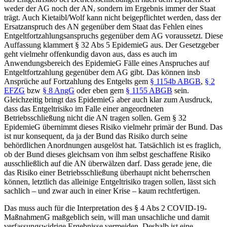
weder der AG noch der AN, sondern im Ergebnis immer der Staat
trägt. Auch
Kietaibl/Wolf
kann nicht beigepflichtet werden, dass der
Ersatzanspruch des AN gegenüber dem Staat das Fehlen eines
Entgeltfortzahlungsanspruchs gegenüber dem AG voraussetzt.
Diese
Auffassung klammert § 32 Abs 5 EpidemieG aus. Der Gesetzgeber
geht vielmehr offenkundig davon aus, dass es auch im
Anwendungsbereich des EpidemieG Fälle eines Anspruches auf
Entgeltfortzahlung gegenüber dem AG gibt. Das können insb
Ansprüche auf Fortzahlung des Entgelts gem
§ 1154b ABGB
,
§ 2
EFZG
bzw
§ 8 AngG
oder eben gem
§ 1155 ABGB
sein.
Gleichzeitig bringt das EpidemieG aber auch klar zum Ausdruck,
dass das Entgeltrisiko im Falle einer angeordneten
Betriebsschließung nicht die AN tragen sollen. Gem § 32
EpidemieG übernimmt dieses Risiko vielmehr primär der Bund. Das
ist nur konsequent, da ja der Bund das Risiko durch seine
behördlichen Anordnungen ausgelöst hat. Tatsächlich ist es fraglich,
ob der Bund dieses gleichsam von ihm selbst geschaffene Risiko
ausschließlich auf die AN überwälzen darf. Dass gerade jene, die
das Risiko einer Betriebsschließung überhaupt nicht beherrschen
können, letztlich das alleinige Entgeltrisiko tragen sollen, lässt sich
sachlich – und zwar auch in einer Krise – kaum rechtfertigen.
Das muss auch für die Interpretation des § 4 Abs 2 COVID-19-
MaßnahmenG maßgeblich sein, will man unsachliche und damit
verfassungswidrige Ergebnisse
vermeiden.
Deshalb ist eine