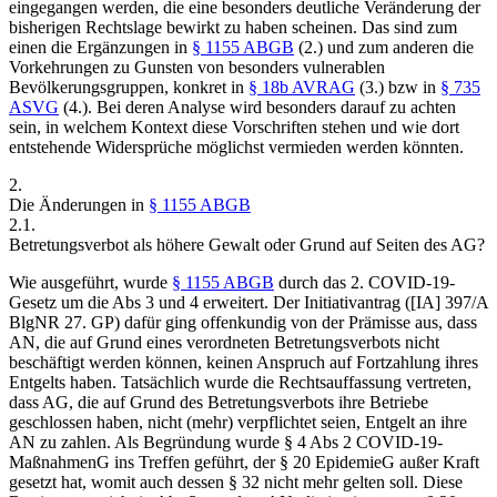
eingegangen werden, die eine besonders deutliche Veränderung der
bisherigen Rechtslage bewirkt zu haben scheinen. Das sind zum
einen die Ergänzungen in
§ 1155 ABGB
(2.) und zum anderen die
Vorkehrungen zu Gunsten von besonders vulnerablen
Bevölkerungsgruppen, konkret in
§ 18b AVRAG
(3.) bzw in
§ 735
ASVG
(4.).
Bei deren Analyse wird besonders darauf zu achten
sein, in welchem Kontext diese Vorschriften stehen und wie dort
entstehende Widersprüche möglichst vermieden werden könnten.
2.
Die Änderungen in
§ 1155 ABGB
2.1.
Betretungsverbot als höhere Gewalt oder Grund auf Seiten des AG?
Wie ausgeführt, wurde
§ 1155 ABGB
durch das 2. COVID-19-
Gesetz um die Abs 3 und 4 erweitert. Der Initiativantrag ([IA] 397/A
BlgNR 27. GP) dafür ging offenkundig von der Prämisse aus, dass
AN, die auf Grund eines verordneten Betretungsverbots nicht
beschäftigt werden können, keinen Anspruch auf Fortzahlung ihres
Entgelts haben. Tatsächlich wurde die Rechtsauffassung vertreten,
dass AG, die auf Grund des Betretungsverbots ihre Betriebe
geschlossen haben, nicht (mehr) verpflichtet seien, Entgelt an ihre
AN zu zahlen.
Als Begründung wurde § 4 Abs 2 COVID-19-
MaßnahmenG ins Treffen geführt, der § 20 EpidemieG außer Kraft
gesetzt hat, womit auch dessen § 32 nicht mehr gelten soll. Diese