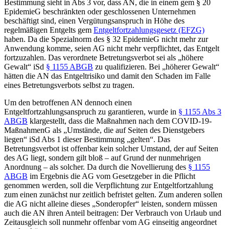
Bestimmung sieht in Abs 3 vor, dass AN, die in einem gem § 20
EpidemieG beschränkten oder geschlossenen Unternehmen
beschäftigt sind, einen Vergütungsanspruch in Höhe des
regelmäßigen Entgelts gem
Entgeltfortzahlungsgesetz (EFZG)
haben. Da die Spezialnorm des § 32 EpidemieG nicht mehr zur
Anwendung komme, seien AG nicht mehr verpflichtet, das Entgelt
fortzuzahlen. Das verordnete Betretungsverbot sei als „höhere
Gewalt“ iSd
§ 1155 ABGB
zu qualifizieren. Bei „höherer Gewalt“
hätten die AN das Entgeltrisiko und damit den Schaden im Falle
eines Betretungsverbots selbst zu tragen.
Um den betroffenen AN dennoch einen
Entgeltfortzahlungsanspruch zu garantieren, wurde in
§ 1155 Abs 3
ABGB
klargestellt, dass die Maßnahmen nach dem COVID-19-
MaßnahmenG als „Umstände, die auf Seiten des Dienstgebers
liegen“ iSd Abs 1 dieser Bestimmung „gelten“. Das
Betretungsverbot ist offenbar kein solcher Umstand, der auf Seiten
des AG liegt, sondern gilt bloß – auf Grund der nunmehrigen
Anordnung – als solcher.
Da durch die Novellierung des
§ 1155
ABGB
im Ergebnis die AG vom Gesetzgeber in die Pflicht
genommen werden, soll die Verpflichtung zur Entgeltfortzahlung
zum einen zunächst nur zeitlich befristet gelten. Zum anderen sollen
die AG nicht alleine dieses „Sonderopfer“ leisten, sondern müssen
auch die AN ihren Anteil beitragen: Der Verbrauch von Urlaub und
Zeitausgleich soll nunmehr offenbar vom AG einseitig angeordnet