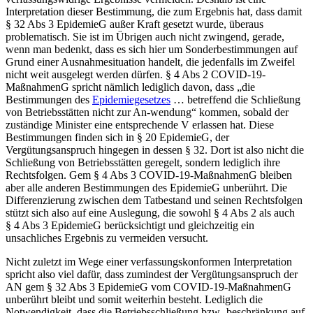
Interpretation dieser Bestimmung, die zum Ergebnis hat, dass damit
§ 32 Abs 3 EpidemieG außer Kraft gesetzt wurde, überaus
problematisch. Sie ist im Übrigen auch nicht zwingend, gerade,
wenn man bedenkt, dass es sich hier um Sonderbestimmungen auf
Grund einer Ausnahmesituation handelt, die jedenfalls im Zweifel
nicht weit ausgelegt werden dürfen. § 4 Abs 2 COVID-19-
MaßnahmenG spricht nämlich lediglich davon, dass
„die
Bestimmungen des
Epidemiegesetzes
… betreffend die Schließung
von Betriebsstätten nicht zur An-wendung“
kommen, sobald der
zuständige Minister eine entsprechende V erlassen hat. Diese
Bestimmungen finden sich in § 20 EpidemieG, der
Vergütungsanspruch hingegen in dessen § 32. Dort ist also nicht die
Schließung von Betriebsstätten geregelt, sondern lediglich ihre
Rechtsfolgen. Gem § 4 Abs 3 COVID-19-MaßnahmenG bleiben
aber alle anderen Bestimmungen des EpidemieG unberührt. Die
Differenzierung zwischen dem Tatbestand und seinen Rechtsfolgen
stützt sich also auf eine Auslegung, die sowohl § 4 Abs 2 als auch
§ 4 Abs 3 EpidemieG berücksichtigt und gleichzeitig ein
unsachliches Ergebnis zu vermeiden versucht.
Nicht zuletzt im Wege einer verfassungskonformen Interpretation
spricht also viel dafür, dass zumindest der Vergütungsanspruch der
AN gem § 32 Abs 3 EpidemieG vom COVID-19-MaßnahmenG
unberührt bleibt und somit weiterhin besteht.
Lediglich die
Notwendigkeit, dass die Betriebsschließung bzw -beschränkung auf