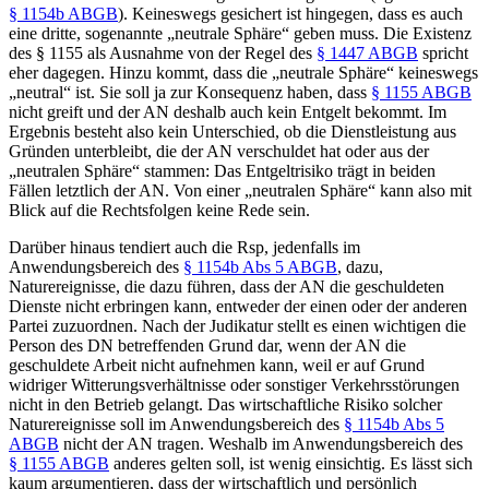
§ 1154b ABGB
). Keineswegs gesichert ist hingegen, dass es auch
eine dritte, sogenannte „neutrale Sphäre“ geben muss.
Die Existenz
des § 1155 als Ausnahme von der Regel des
§ 1447 ABGB
spricht
eher dagegen. Hinzu kommt, dass die „neutrale
Sphäre“ keineswegs
„neutral“ ist.
Sie soll ja zur Konsequenz haben, dass
§ 1155 ABGB
nicht greift und der AN deshalb auch kein Entgelt bekommt. Im
Ergebnis besteht also kein Unterschied, ob die Dienstleistung aus
Gründen unterbleibt, die der AN verschuldet hat oder aus der
„neutralen Sphäre“ stammen: Das Entgeltrisiko trägt in beiden
Fällen letztlich der AN. Von einer „neutralen Sphäre“ kann also mit
Blick auf die Rechtsfolgen keine Rede sein.
Darüber hinaus tendiert auch die Rsp, jedenfalls im
Anwendungsbereich des
§ 1154b Abs 5 ABGB
, dazu,
Naturereignisse, die dazu führen, dass der AN die geschuldeten
Dienste nicht erbringen kann, entweder der einen oder der anderen
Partei zuzuordnen. Nach der Judikatur stellt es einen wichtigen die
Person des DN betreffenden Grund dar, wenn der AN die
geschuldete Arbeit nicht aufnehmen kann, weil er auf Grund
widriger Witterungsverhältnisse oder sonstiger Verkehrsstörungen
nicht in den Betrieb gelangt.
Das wirtschaftliche Risiko solcher
Naturereignisse soll im Anwendungsbereich des
§ 1154b Abs 5
ABGB
nicht der AN tragen. Weshalb im Anwendungsbereich des
§ 1155 ABGB
anderes gelten soll, ist wenig einsichtig. Es lässt sich
kaum argumentieren, dass der wirtschaftlich und persönlich