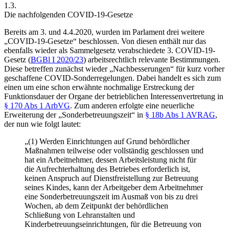
1.3.
Die nachfolgenden COVID-19-Gesetze
Bereits am 3. und 4.4.2020, wurden im Parlament drei weitere
„COVID-19-Gesetze“ beschlossen. Von diesen enthält nur das
ebenfalls wieder als Sammelgesetz verabschiedete 3. COVID-19-
Gesetz (
BGBl I 2020/23
) arbeitsrechtlich relevante Bestimmungen.
Diese betreffen zunächst wieder „Nachbesserungen“ für kurz vorher
geschaffene COVID-Sonderregelungen. Dabei handelt es sich zum
einen um eine schon erwähnte nochmalige Erstreckung der
Funktionsdauer der Organe der betrieblichen Interessenvertretung in
§ 170 Abs 1 ArbVG
. Zum anderen erfolgte eine neuerliche
Erweiterung der
„Sonderbetreuungszeit“
in
§ 18b Abs 1 AVRAG
,
der nun wie folgt lautet:
„(1) Werden Einrichtungen auf Grund behördlicher
Maßnahmen teilweise oder vollständig geschlossen und
hat ein Arbeitnehmer, dessen Arbeitsleistung nicht für
die Aufrechterhaltung des Betriebes erforderlich ist,
keinen Anspruch auf Dienstfreistellung zur Betreuung
seines Kindes, kann der Arbeitgeber dem Arbeitnehmer
eine Sonderbetreuungszeit im Ausmaß von bis zu drei
Wochen, ab dem Zeitpunkt der behördlichen
Schließung von Lehranstalten und
Kinderbetreuungseinrichtungen, für die Betreuung von