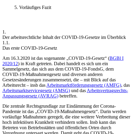
Vorläufiges Fazit
1.
Der arbeitsrechtliche Inhalt der COVID-19-Gesetze im Überblick
1.1.
Das erste COVID-19-Gesetz
Am 16.3.2020 ist das sogenannte „COVID-19-Gesetz“ (
BGBl I
2020/12
) in Kraft getreten. Dabei handelt es sich um ein
Sammelgesetz, das sich aus dem COVID-19-FondsG, dem
COVID-19-Maßnahmengesetz und diversen anderen
Gesetzesänderungen zusammensetzt, die – mit Blick auf das
Arbeitsrecht – insb das
Arbeitsmarktförderungsgesetz (AMFG)
, das
Arbeitsmarktservicegesetz (AMSG)
und das
Arbeitsvertragsrechts-
Anpassungsgesetz (AVRAG)
betreffen.
Die zentrale Rechtsgrundlage zur Eindämmung der Corona-
Pandemie ist das „COVID-19-Maßnahmengesetz“. Darin werden
vorläufige Maßnahmen geregelt, die eine weitere Verbreitung dieser
hoch infektiösen Krankheit verhindern sollen. Insb kann das
Betreten von Betriebsstätten und öffentlichen Orten durch
Verordnung untersagt
werden. Damit geht das COVID-19-