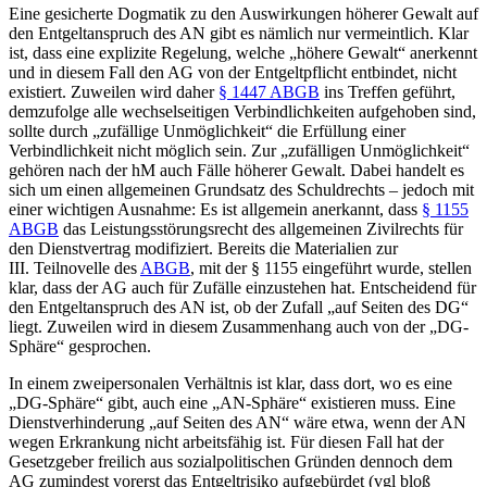
Eine gesicherte Dogmatik zu den Auswirkungen höherer Gewalt auf
den Entgeltanspruch des AN gibt es nämlich nur vermeintlich.
Klar
ist, dass eine explizite Regelung, welche „höhere Gewalt“ anerkennt
und in diesem Fall den AG von der Entgeltpflicht entbindet, nicht
existiert. Zuweilen wird daher
§ 1447 ABGB
ins Treffen geführt,
demzufolge alle wechselseitigen Verbindlichkeiten aufgehoben sind,
sollte durch „zufällige Unmöglichkeit“ die Erfüllung einer
Verbindlichkeit nicht möglich sein. Zur „zufälligen Unmöglichkeit“
gehören nach der hM auch Fälle höherer Gewalt.
Dabei handelt es
sich um einen allgemeinen Grundsatz des Schuldrechts
– jedoch mit
einer wichtigen Ausnahme: Es ist allgemein anerkannt, dass
§ 1155
ABGB
das Leistungsstörungsrecht des allgemeinen Zivilrechts für
den Dienstvertrag modifiziert.
Bereits die Materialien zur
III. Teilnovelle des
ABGB
, mit der § 1155 eingeführt wurde, stellen
klar, dass der AG auch für Zufälle einzustehen hat.
Entscheidend für
den Entgeltanspruch des AN ist, ob der Zufall „auf Seiten des DG“
liegt.
Zuweilen wird in diesem Zusammenhang auch von der „DG-
Sphäre“ gesprochen.
In einem zweipersonalen Verhältnis ist klar, dass dort, wo es eine
„DG-Sphäre“ gibt, auch eine „AN-Sphäre“ existieren muss. Eine
Dienstverhinderung „auf Seiten des AN“ wäre etwa, wenn der AN
wegen Erkrankung nicht arbeitsfähig ist. Für diesen Fall hat der
Gesetzgeber freilich aus sozialpolitischen Gründen dennoch dem
AG zumindest vorerst das Entgeltrisiko aufgebürdet (vgl bloß