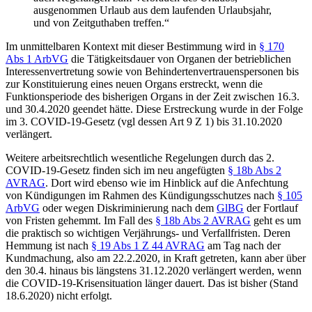
ausgenommen Urlaub aus dem laufenden Urlaubsjahr,
und von Zeitguthaben treffen.“
Im unmittelbaren Kontext mit dieser Bestimmung wird in
§ 170
Abs 1 ArbVG
die Tätigkeitsdauer von Organen der betrieblichen
Interessenvertretung sowie von Behindertenvertrauenspersonen bis
zur Konstituierung eines neuen Organs erstreckt, wenn die
Funktionsperiode des bisherigen Organs in der Zeit zwischen 16.3.
und 30.4.2020 geendet hätte. Diese Erstreckung wurde in der Folge
im 3. COVID-19-Gesetz (vgl dessen Art 9 Z 1) bis 31.10.2020
verlängert.
Weitere arbeitsrechtlich wesentliche Regelungen durch das 2.
COVID-19-Gesetz finden sich im neu angefügten
§ 18b Abs 2
AVRAG
. Dort wird ebenso wie im Hinblick auf die Anfechtung
von Kündigungen im Rahmen des Kündigungsschutzes nach
§ 105
ArbVG
oder wegen Diskriminierung nach dem
GlBG
der Fortlauf
von
Fristen gehemmt
. Im Fall des
§ 18b Abs 2 AVRAG
geht es um
die praktisch so wichtigen
Verjährungs- und Verfallfristen
. Deren
Hemmung ist nach
§ 19 Abs 1 Z 44 AVRAG
am Tag nach der
Kundmachung, also am 22.2.2020, in Kraft getreten, kann aber über
den 30.4. hinaus bis längstens 31.12.2020 verlängert werden, wenn
die COVID-19-Krisensituation länger dauert. Das ist bisher (Stand
18.6.2020) nicht erfolgt.