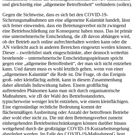
und gleichzeitig eine „allgemeine Betroffenheit“ verhindern (sollen).
Gegen die Sichtweise, dass es sich bei den COVID-19-
Sicherungsmaßnahmen um eine allgemeine Kalamität handelt, lässt
sich ferner einwenden, dass ein Betretungsverbot nicht zwingend
eine Betriebsschließung zur Konsequenz haben muss. Das ist primär
eine unternehmerische Entscheidung, die zB davon abhängen wird,
ob der Betrieb auch online aufrechterhalten werden kann oder die
AN vielleicht auch in anderen Bereichen eingesetzt werden können.
Dieser – zweifelsfrei stark eingeschränkte, aber dennoch weiterhin
bestehende – unternehmerische Entscheidungsspielraum spricht
gegen eine „allgemeine Betroffenheit“, der man sich nicht entziehen
kann. Und darum muss es wohl letztlich gehen, wenn von einer
„allgemeinen Kalamität“ die Rede ist. Die Frage, ob das Ereignis
groß- oder kleinflächig auftritt, kann in diesem Zusammenhang
daher allenfalls Indizwirkung haben. Einem großflächig
auftretenden Phänomen kann man sich durch organisatorische
Maßnahmen, wie zB der Wahl des Betriebsstandortes,
typischerweise weniger leicht entziehen, wie einem kleinflächigen.
Eine eigenständige rechtliche Bedeutung kommt der
flächenmäßigen Ausbreitung oder Anzahl der betroffenen Betriebe
aber wohl eher nicht zu.
Die mit dem Betretungsverbot zumeist
einhergehenden Betriebseinschränkungen können darüber hinaus
weitgehend durch die großzügige COVID-19-Kurzarbeitsregelung
abgefedert werden. Im Falle des COVID-19-MaßnahmenG liegt