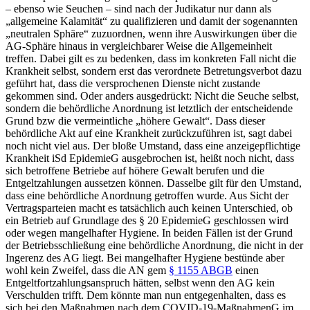
– ebenso wie Seuchen – sind nach der Judikatur nur dann als
„allgemeine Kalamität“ zu qualifizieren und damit der sogenannten
„neutralen Sphäre“ zuzuordnen, wenn ihre Auswirkungen über die
AG-Sphäre hinaus in vergleichbarer Weise die Allgemeinheit
treffen.
Dabei gilt es zu bedenken, dass im konkreten Fall nicht die
Krankheit selbst, sondern erst das verordnete Betretungsverbot dazu
geführt hat, dass die versprochenen Dienste nicht zustande
gekommen sind. Oder anders ausgedrückt: Nicht die Seuche selbst,
sondern die behördliche Anordnung ist letztlich der entscheidende
Grund bzw die vermeintliche „höhere Gewalt“. Dass dieser
behördliche Akt auf eine Krankheit zurückzuführen ist, sagt dabei
noch nicht viel aus. Der bloße Umstand, dass eine anzeigepflichtige
Krankheit iSd EpidemieG ausgebrochen ist, heißt noch nicht, dass
sich betroffene Betriebe auf höhere Gewalt berufen und die
Entgeltzahlungen aussetzen können. Dasselbe gilt für den Umstand,
dass eine behördliche Anordnung getroffen wurde. Aus Sicht der
Vertragsparteien macht es tatsächlich auch keinen Unterschied, ob
ein Betrieb auf Grundlage des § 20 EpidemieG geschlossen wird
oder wegen mangelhafter Hygiene. In beiden Fällen ist der Grund
der Betriebsschließung eine behördliche Anordnung, die nicht in der
Ingerenz des AG liegt. Bei mangelhafter Hygiene bestünde aber
wohl kein Zweifel, dass die AN gem
§ 1155 ABGB
einen
Entgeltfortzahlungsanspruch hätten, selbst wenn den AG kein
Verschulden trifft. Dem könnte man nun entgegenhalten, dass es
sich bei den Maßnahmen nach dem COVID-19-MaßnahmenG im