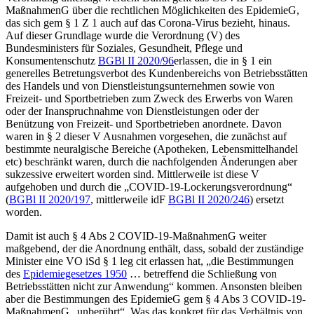
MaßnahmenG über die rechtlichen Möglichkeiten des EpidemieG,
das sich gem § 1 Z 1 auch auf das Corona-Virus
bezieht, hinaus.
Auf dieser Grundlage wurde die Verordnung (V) des
Bundesministers für Soziales, Gesundheit, Pflege und
Konsumentenschutz
BGBl II 2020/96
erlassen, die in § 1 ein
generelles Betretungsverbot des Kundenbereichs von Betriebsstätten
des Handels und von Dienstleistungsunternehmen sowie von
Freizeit- und Sportbetrieben zum Zweck des Erwerbs von Waren
oder der Inanspruchnahme von Dienstleistungen oder der
Benützung von Freizeit- und Sportbetrieben anordnete. Davon
waren in § 2 dieser V Ausnahmen vorgesehen, die zunächst auf
bestimmte neuralgische Bereiche (Apotheken, Lebensmittelhandel
etc) beschränkt waren, durch die nachfolgenden Änderungen
aber
sukzessive erweitert worden sind. Mittlerweile ist diese V
aufgehoben und durch die „COVID-19-Lockerungsverordnung“
(
BGBl II 2020/197
, mittlerweile idF
BGBl II 2020/246
) ersetzt
worden.
Damit ist auch
§ 4 Abs 2 COVID-19-MaßnahmenG
weiter
maßgebend, der die Anordnung enthält, dass, sobald der zuständige
Minister eine VO iSd § 1 leg cit erlassen hat,
„die Bestimmungen
des
Epidemiegesetzes 1950
… betreffend die Schließung von
Betriebsstätten nicht zur Anwendung“
kommen. Ansonsten bleiben
aber die Bestimmungen des EpidemieG gem § 4 Abs 3 COVID-19-
MaßnahmenG
„unberührt“
. Was das konkret für das
Verhältnis
von