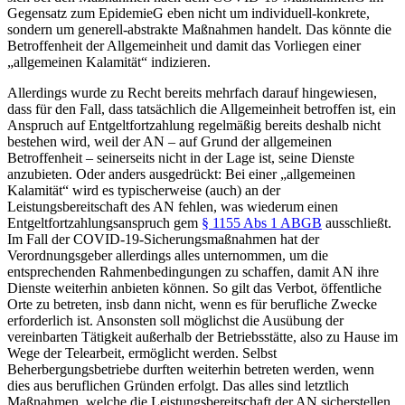
Gegensatz zum EpidemieG eben nicht um individuell-konkrete,
sondern um generell-abstrakte Maßnahmen handelt. Das könnte die
Betroffenheit der Allgemeinheit und damit das Vorliegen einer
„allgemeinen Kalamität“ indizieren.
Allerdings wurde zu Recht bereits mehrfach darauf hingewiesen,
dass für den Fall, dass tatsächlich die Allgemeinheit betroffen ist, ein
Anspruch auf Entgeltfortzahlung regelmäßig bereits deshalb nicht
bestehen wird, weil der AN – auf Grund der allgemeinen
Betroffenheit – seinerseits nicht in der Lage ist, seine Dienste
anzubieten.
Oder anders ausgedrückt: Bei einer „allgemeinen
Kalamität“ wird es typischerweise (auch) an der
Leistungsbereitschaft des AN fehlen, was wiederum einen
Entgeltfortzahlungsanspruch gem
§ 1155 Abs 1 ABGB
ausschließt.
Im Fall der COVID-19-Sicherungsmaßnahmen hat der
Verordnungsgeber allerdings alles unternommen, um die
entsprechenden Rahmenbedingungen zu schaffen, damit AN ihre
Dienste weiterhin anbieten können. So gilt das Verbot, öffentliche
Orte zu betreten, insb dann nicht, wenn es für berufliche Zwecke
erforderlich ist.
Ansonsten soll möglichst die Ausübung der
vereinbarten Tätigkeit außerhalb der Betriebsstätte, also zu Hause im
Wege der Telearbeit, ermöglicht werden.
Selbst
Beherbergungsbetriebe durften weiterhin betreten werden, wenn
dies aus beruflichen Gründen erfolgt.
Das alles sind letztlich
Maßnahmen, welche die Leistungsbereitschaft der AN sicherstellen