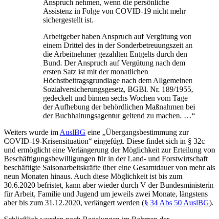
Anspruch nehmen, wenn die persönliche
Assistenz in Folge von COVID-19 nicht mehr
sichergestellt ist.
Arbeitgeber haben Anspruch auf Vergütung von
einem Drittel des in der Sonderbetreuungszeit an
die Arbeitnehmer gezahlten Entgelts durch den
Bund. Der Anspruch auf Vergütung nach dem
ersten Satz ist mit der monatlichen
Höchstbeitragsgrundlage nach dem Allgemeinen
Sozialversicherungsgesetz, BGBl. Nr. 189/1955,
gedeckelt und binnen sechs Wochen vom Tage
der Aufhebung der behördlichen Maßnahmen bei
der Buchhaltungsagentur geltend zu machen. …“
Weiters wurde im
AuslBG
eine „Übergangsbestimmung zur
COVID-19-Krisensituation“ eingefügt. Diese findet sich in § 32c
und ermöglicht eine
Verlängerung der Möglichkeit zur Erteilung von
Beschäftigungsbewilligungen für in der Land- und Forstwirtschaft
beschäftigte Saisonarbeitskräfte über eine Gesamtdauer von mehr als
neun Monaten hinaus. Auch diese Möglichkeit ist bis zum
30.6.2020 befristet, kann aber wieder durch V der Bundesministerin
für Arbeit, Familie und Jugend um jeweils zwei Monate, längstens
aber bis zum 31.12.2020, verlängert werden (
§ 34 Abs 50 AuslBG
).