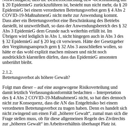
§ 20 EpidemieG zurückzuführen ist, besteht nun nicht mehr, da § 20
EpidemieG bei einem verordneten Betretungsverbot gem § 4 Abs 2
COVID-19-MaßnahmenG nicht mehr zur Anwendung kommt.
Dass aber ein Betretungsverbot eine Beschränkung des Betriebs
darstellt, ist unzweifelhaft, so dass der Anwendungsbereich des § 32
Abs 3 EpidemieG dem Grunde nach weiterhin erfüllt ist. Im
Übrigen wird lediglich in Abs 1, nicht hingegen auch in Abs 3 des
§ 32 EpidemieG auf § 20 leg cit verwiesen. Hätte der Gesetzgeber
den Vergütungsanspruch gem § 32 Abs 3 ausschließen wollen, so
hätte er das wohl explizit machen müssen und nicht noch
ausdrücklich klarstellen dürfen, dass das EpidemieG ansonsten
unberührt bleibt.
2.1.2.
Betretungsverbot als höhere Gewalt?
Folgt man dieser – auf eine ausgewogene Risikoverteilung und
damit letztlich Verfassungskonformität bedachten – Interpretation
des § 4 Abs 2 COVID-19-MaßnahmenG nicht, so hat dies dennoch
nicht zur Konsequenz, dass die AN das Entgeltrisiko bei einem
verordneten Betretungsverbot zu tragen haben. Denn es handelt sich
nicht zwingend um einen Fall „höherer Gewalt“, zumal man sich die
Frage stellen muss, ob für diese allgemeinen Regeln des Zivilrechts
zur „höheren Gewalt“ im Arbeitsverhältnis überhaupt Platz ist.