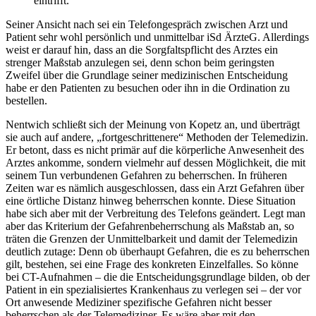
eintrifft.
Seiner Ansicht nach sei ein Telefongespräch zwischen Arzt und
Patient sehr wohl persönlich und unmittelbar iSd ÄrzteG. Allerdings
weist er darauf hin, dass an die Sorgfaltspflicht des Arztes ein
strenger Maßstab anzulegen sei, denn schon beim geringsten
Zweifel über die Grundlage seiner medizinischen Entscheidung
habe er den Patienten zu besuchen oder ihn in die Ordination zu
bestellen.
Nentwich
schließt sich der Meinung von Kopetz an, und überträgt
sie auch auf andere, „fortgeschrittenere“
Methoden der Telemedizin.
Er betont, dass es nicht primär auf die körperliche Anwesenheit des
Arztes ankomme, sondern vielmehr auf dessen Möglichkeit, die mit
seinem Tun verbundenen Gefahren zu beherrschen. In früheren
Zeiten war es nämlich ausgeschlossen, dass ein Arzt Gefahren über
eine örtliche Distanz hinweg beherrschen konnte. Diese Situation
habe sich aber mit der Verbreitung des Telefons geändert. Legt man
aber das Kriterium der Gefahrenbeherrschung als Maßstab an, so
träten die Grenzen der Unmittelbarkeit und damit der Telemedizin
deutlich zutage: Denn ob überhaupt Gefahren, die es zu beherrschen
gilt, bestehen, sei eine Frage des konkreten Einzelfalles. So könne
bei CT-Aufnahmen – die die Entscheidungsgrundlage bilden, ob der
Patient in ein spezialisiertes Krankenhaus zu verlegen sei – der vor
Ort anwesende Mediziner spezifische Gefahren nicht besser
beherrschen als der Telemediziner. Es wäre aber mit den