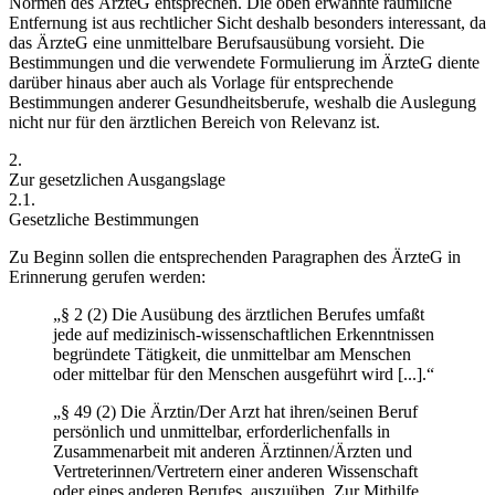
Normen des ÄrzteG entsprechen. Die oben erwähnte räumliche
Entfernung ist aus rechtlicher Sicht deshalb besonders interessant, da
das ÄrzteG eine
unmittelbare Berufsausübung
vorsieht. Die
Bestimmungen und die verwendete Formulierung im ÄrzteG diente
darüber hinaus aber auch als Vorlage für entsprechende
Bestimmungen anderer Gesundheitsberufe,
weshalb die Auslegung
nicht nur für den ärztlichen Bereich von Relevanz ist.
2.
Zur gesetzlichen Ausgangslage
2.1.
Gesetzliche Bestimmungen
Zu Beginn sollen die entsprechenden Paragraphen des ÄrzteG in
Erinnerung gerufen werden:
„§ 2 (2) Die Ausübung des ärztlichen Berufes umfaßt
jede auf medizinisch-wissenschaftlichen Erkenntnissen
begründete Tätigkeit, die
unmittelbar am Menschen
oder mittelbar für den Menschen ausgeführt wird [...].“
„§ 49 (2) Die Ärztin/Der Arzt hat ihren/seinen Beruf
persönlich und unmittelbar
, erforderlichenfalls in
Zusammenarbeit mit anderen Ärztinnen/Ärzten und
Vertreterinnen/Vertretern einer anderen Wissenschaft
oder eines anderen Berufes, auszuüben. Zur Mithilfe