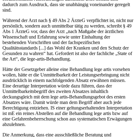
dadurch zum Ausdruck, dass sie unabhängig voneinander geregelt
sind.
Während der Arzt nach § 49 Abs 2 ÄrzteG verpflichtet ist, nicht nur
persönlich, sondern auch
unmittelbar
tätig zu werden, schreibt § 49
Abs 1 ÄrzteG vor, dass der Arzt
„nach Maßgabe der ärztlichen
Wissenschaft und Erfahrung sowie unter Einhaltung der
bestehenden Vorschriften und der fachspezifischen
Qualitätsstandards [...] das Wohl der Kranken und den Schutz der
Gesunden zu wahren“
hat. Gefordert ist also der fachliche „State of
the Art“, die
lege-artis
-Behandlung.
Hätte der Gesetzgeber alleine eine Behandlung
lege artis
vorsehen
wollen, hätte er die Unmittelbarkeit der Leistungserbringung nicht
ausdrücklich in einem nachfolgenden Absatz erwähnen müssen.
Eine derartige Interpretation würde dazu führen, dass der
Unmittelbarkeitsbegriff des zweiten Absatzes inhaltlich
deckungsgleich mit dem
lege artis
-Behandlungsgebot des ersten
Absatzes wäre. Damit würde man dem Begriff aber auch jede
Berechtigung entziehen. IS einer geltungserhaltenden Interpretation
ist mE ein reines Abstellen auf die Behandlung
lege artis
bzw auf
eine Gefahrenbeherrschung schon aus systematischen Erwägungen
abzulehnen.
Die Anmerkung, dass eine ausschließliche Beratung und