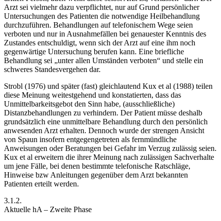
Arzt sei vielmehr dazu verpflichtet, nur auf Grund persönlicher
Untersuchungen des Patienten die notwendige Heilbehandlung
durchzuführen. Behandlungen auf telefonischem Wege seien
verboten und nur in Ausnahmefällen bei genauester Kenntnis des
Zustandes entschuldigt,
wenn sich der Arzt auf eine ihm noch
gegenwärtige Untersuchung berufen kann. Eine briefliche
Behandlung sei
„unter allen Umständen verboten“
und stelle ein
schweres Standesvergehen dar.
Strobl
(1976) und später (fast) gleichlautend
Kux et al
(1988) teilen
diese Meinung weitestgehend und konstatierten, dass das
Unmittelbarkeitsgebot den Sinn habe, (ausschließliche)
Distanzbehandlungen zu verhindern. Der Patient müsse deshalb
grundsätzlich eine unmittelbare Behandlung durch den persönlich
anwesenden Arzt erhalten. Dennoch wurde der strengen Ansicht
von
Spaun
insofern entgegengetreten als fernmündliche
Anweisungen oder Beratungen bei Gefahr im Verzug zulässig seien.
Kux et al
erweitern die ihrer Meinung nach zulässigen Sachverhalte
um jene Fälle, bei denen bestimmte telefonische Ratschläge,
Hinweise bzw Anleitungen gegenüber dem Arzt bekannten
Patienten erteilt werden.
3.1.2.
Aktuelle hA – Zweite Phase