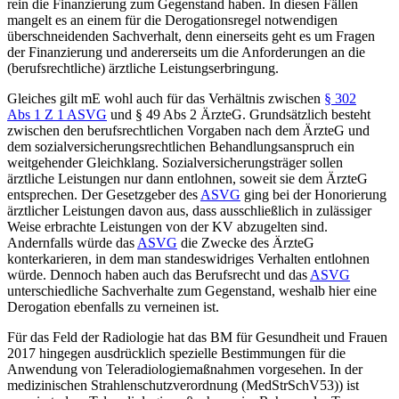
rein die Finanzierung zum Gegenstand haben. In diesen Fällen
mangelt es an einem für die Derogationsregel notwendigen
überschneidenden Sachverhalt
, denn einerseits geht es um Fragen
der Finanzierung und andererseits um die Anforderungen an die
(berufsrechtliche) ärztliche Leistungserbringung.
Gleiches gilt mE wohl auch für das Verhältnis zwischen
§ 302
Abs 1 Z 1 ASVG
und § 49 Abs 2 ÄrzteG. Grundsätzlich besteht
zwischen den berufsrechtlichen Vorgaben nach dem ÄrzteG und
dem sozialversicherungsrechtlichen Behandlungsanspruch ein
weitgehender Gleichklang. Sozialversicherungsträger sollen
ärztliche Leistungen nur dann entlohnen, soweit sie dem ÄrzteG
entsprechen. Der Gesetzgeber des
ASVG
ging bei der Honorierung
ärztlicher Leistungen davon aus, dass ausschließlich in zulässiger
Weise erbrachte Leistungen von der KV abzugelten sind.
Andernfalls würde das
ASVG
die Zwecke des ÄrzteG
konterkarieren, in dem man standeswidriges Verhalten entlohnen
würde.
Dennoch haben auch das Berufsrecht und das
ASVG
unterschiedliche Sachverhalte zum Gegenstand, weshalb hier eine
Derogation ebenfalls zu verneinen ist.
Für das Feld der Radiologie hat das BM für Gesundheit und Frauen
2017 hingegen ausdrücklich spezielle Bestimmungen für die
Anwendung von Teleradiologiemaßnahmen vorgesehen. In der
medizinischen Strahlenschutzverordnung (MedStrSchV53)) ist