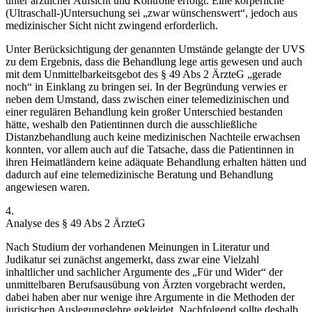
unter ärztlicher Aufsicht und Kontrolle erfolgt. Eine körperliche
(Ultraschall-)Untersuchung sei
„zwar wünschenswert“
, jedoch aus
medizinischer Sicht nicht zwingend erforderlich.
Unter Berücksichtigung der genannten Umstände gelangte der UVS
zu dem Ergebnis, dass die Behandlung lege artis gewesen und auch
mit dem Unmittelbarkeitsgebot des § 49 Abs 2 ÄrzteG „gerade
noch“ in Einklang zu bringen sei. In der Begründung verwies er
neben dem Umstand, dass zwischen einer telemedizinischen und
einer regulären Behandlung kein großer Unterschied bestanden
hätte, weshalb den Patientinnen durch die ausschließliche
Distanzbehandlung auch keine medizinischen Nachteile erwachsen
konnten, vor allem auch auf die Tatsache, dass die Patientinnen in
ihren Heimatländern keine adäquate Behandlung erhalten hätten und
dadurch auf eine telemedizinische Beratung und Behandlung
angewiesen waren.
4.
Analyse des § 49 Abs 2 ÄrzteG
Nach Studium der vorhandenen Meinungen in Literatur und
Judikatur sei zunächst angemerkt, dass zwar eine Vielzahl
inhaltlicher und sachlicher Argumente des „Für und Wider“ der
unmittelbaren Berufsausübung von Ärzten vorgebracht werden,
dabei haben aber nur wenige ihre Argumente in die Methoden der
juristischen Auslegungslehre gekleidet. Nachfolgend sollte deshalb