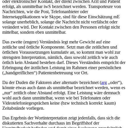
oder elektronischer Kontakt, der direkt zwischen Arzt und Patient
erfolgt, als unmittelbar iwS bezeichnet werden. Transporteure von
Nachrichten, wie die Post, Telefonanbieter oder
Internetapplikationen wie Skype, sind für diese Einschätzung mE
solange unerheblich, solange die Nachricht nicht verfälscht oder
verändert wird. Der Kontakt zwischen den Personen erfolgt nicht
mittelbar, sondern eben unmittelbar.
Das
zweite
(engere)
Verständnis
legt mehr Gewicht auf eine
zeitliche
und
örtliche Komponente
. Setzt man die zeitlichen und
örtlichen Voraussetzungen kumulativ an, so kommt man wohl zur
strengsten Interpretation, nämlich, dass sowohl zeitlich wie auch
örtlich kein Abstand bestehen darf. Dieses Verständnis entspricht der
Erbringung der ärztlichen Leistung im Rahmen einer persönlichen
(„handgreiflichen“) Patientenbetreuung vor Ort.
Da der Duden die Faktoren aber alternativ bezeichnet (
arg
„oder“),
könnte etwas auch dann als unmittelbar bezeichnet werden, wenn es
„nur“ zeitlich ohne Abstand erfolgt. Eine Leistung wäre demnach
wohl auch dann unmittelbar, wenn wie bei Telefonaten oder
Videotelefoniegesprächen keine (bzw technisch korrekt: kaum)
Zeitabstände vorliegen.
Das Ergebnis der Wortinterpretation zeigt jedenfalls, dass sich die
diskutierten Sachverhalte durchaus im Begriffshof der