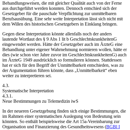
Behandlungsweisen, die mit gleicher Qualität auch von der Ferne
aus durchgeführt werden konnten. Dennoch entschied sich der
Gesetzgeber für die pauschale Verpflichtung zur unmittelbaren
Berufsausübung. Eine sehr weite Interpretation lässt sich nicht mit
dem Willen des historischen Gesetzgebers in Einklang bringen.
Gegen diese Interpretation könnte allenfalls noch der anders
lautende Wortlaut des § 9 Abs 1 lit b GeschlechtskrankheitenG
eingewendet werden. Hätte der Gesetzgeber auch im ÄrzteG eine
Behandlung unter eigener Wahrnehmung normieren wollen, hätte er
dies (wie schon vier Jahre zuvor im GeschlechtskrankheitenG) auch
im ÄrzteG 1949 ausdrücklich so formulieren können. Stattdessen
hat er sich für den Begriff der Unmittelbarkeit entschieden, was zu
der Argumentation führen könnte, dass „Unmittelbarkeit“ eben
weiter zu interpretieren sei.
4.3.
Systematische Interpretation
4.3.1.
Neue Bestimmungen zu Telemedizin iwS
In der neueren Gesetzgebung finden sich einige Bestimmungen, die
im Rahmen einer systematischen Auslegung von Bedeutung sein
könnten. So enthält beispielsweise die Art 15a-Vereinbarung zur
Organisation und Finanzierung des Gesundheitswesens (
BGBl I