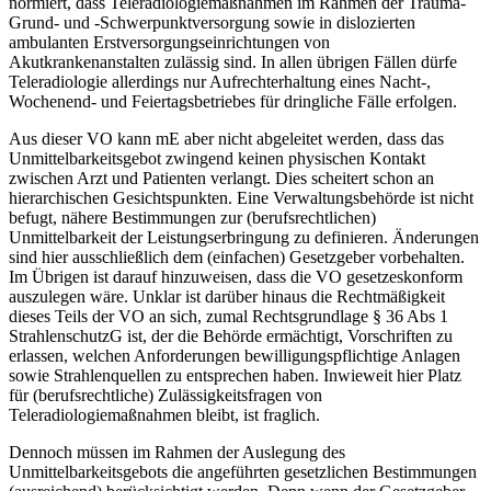
normiert, dass Teleradiologiemaßnahmen im Rahmen der Trauma-
Grund- und -Schwerpunktversorgung sowie in dislozierten
ambulanten Erstversorgungseinrichtungen von
Akutkrankenanstalten zulässig sind. In allen übrigen Fällen dürfe
Teleradiologie allerdings nur Aufrechterhaltung eines Nacht-,
Wochenend- und Feiertagsbetriebes für dringliche Fälle erfolgen.
Aus dieser VO kann mE aber nicht abgeleitet werden, dass das
Unmittelbarkeitsgebot zwingend keinen physischen Kontakt
zwischen Arzt und Patienten verlangt.
Dies scheitert schon an
hierarchischen Gesichtspunkten. Eine Verwaltungsbehörde ist nicht
befugt, nähere Bestimmungen zur (berufsrechtlichen)
Unmittelbarkeit der Leistungserbringung zu definieren. Änderungen
sind hier ausschließlich dem (einfachen) Gesetzgeber vorbehalten.
Im Übrigen ist darauf hinzuweisen, dass die VO gesetzeskonform
auszulegen wäre. Unklar ist darüber hinaus die Rechtmäßigkeit
dieses Teils der VO an sich, zumal Rechtsgrundlage § 36 Abs 1
StrahlenschutzG ist, der die Behörde ermächtigt, Vorschriften zu
erlassen, welchen Anforderungen bewilligungspflichtige Anlagen
sowie Strahlenquellen zu entsprechen haben. Inwieweit hier Platz
für (berufsrechtliche) Zulässigkeitsfragen von
Teleradiologiemaßnahmen bleibt, ist fraglich.
Dennoch müssen im Rahmen der Auslegung des
Unmittelbarkeitsgebots die angeführten gesetzlichen Bestimmungen