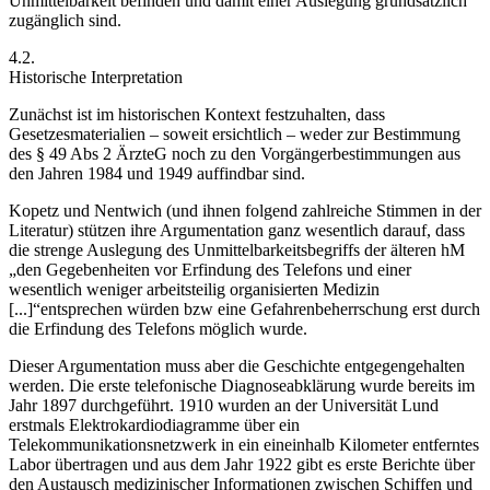
Unmittelbarkeit befinden und damit einer Auslegung grundsätzlich
zugänglich sind.
4.2.
Historische Interpretation
Zunächst ist im historischen Kontext festzuhalten, dass
Gesetzesmaterialien – soweit ersichtlich – weder zur Bestimmung
des § 49 Abs 2 ÄrzteG noch
zu den Vorgängerbestimmungen aus
den Jahren 1984 und 1949 auffindbar sind.
Kopetz
und
Nentwich
(und ihnen folgend zahlreiche Stimmen in der
Literatur) stützen ihre Argumentation ganz wesentlich darauf, dass
die strenge Auslegung des Unmittelbarkeitsbegriffs der älteren hM
„den Gegebenheiten vor Erfindung des Telefons und einer
wesentlich weniger arbeitsteilig organisierten Medizin
[...]“
entsprechen würden bzw eine Gefahrenbeherrschung erst durch
die Erfindung des Telefons möglich wurde.
Dieser Argumentation muss aber die Geschichte entgegengehalten
werden. Die erste telefonische Diagnoseabklärung wurde bereits im
Jahr 1897 durchgeführt. 1910 wurden an der Universität Lund
erstmals Elektrokardiodiagramme über ein
Telekommunikationsnetzwerk in ein eineinhalb Kilometer entferntes
Labor übertragen und aus dem Jahr 1922 gibt es erste Berichte über
den Austausch medizinischer Informationen zwischen Schiffen und