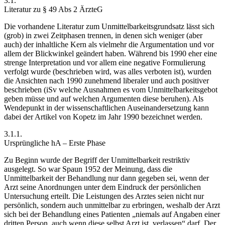
3.1.
Literatur zu § 49 Abs 2 ÄrzteG
Die vorhandene Literatur zum Unmittelbarkeitsgrundsatz lässt sich
(grob) in
zwei Zeitphasen
trennen, in denen sich weniger (aber
auch) der inhaltliche Kern als vielmehr die Argumentation und vor
allem der Blickwinkel geändert haben. Während bis 1990 eher eine
strenge Interpretation und vor allem eine negative Formulierung
verfolgt wurde (beschrieben wird, was alles verboten ist), wurden
die Ansichten nach 1990 zunehmend liberaler und auch positiver
beschrieben (iSv welche Ausnahmen es vom Unmittelbarkeitsgebot
geben müsse und auf welchen Argumenten diese beruhen). Als
Wendepunkt in der wissenschaftlichen Auseinandersetzung kann
dabei der Artikel von
Kopetz
im Jahr 1990 bezeichnet werden.
3.1.1.
Ursprüngliche hA – Erste Phase
Zu Beginn wurde der Begriff der Unmittelbarkeit restriktiv
ausgelegt. So war
Spaun
1952 der Meinung, dass die
Unmittelbarkeit der Behandlung nur dann gegeben sei, wenn der
Arzt seine Anordnungen
unter dem Eindruck der persönlichen
Untersuchung
erteilt. Die Leistungen des Arztes seien nicht nur
persönlich, sondern auch unmittelbar zu erbringen, weshalb der Arzt
sich bei der Behandlung eines Patienten
„niemals auf Angaben einer
dritten Person, auch wenn diese selbst Arzt ist, verlassen“
darf. Der