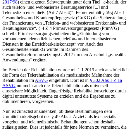
2017/98
) einen eigenen Schwerpunkt unter dem Titel „e-health, der
auch telefon- und webbasiertes Beratungsservice [...] und
Telemedizin einschließt (Art 7 Abs 4)“.
Ferner enthält § 59g Abs 1
Gesundheits- und Krankenpflegegesetz (GuKG) die Sicherstellung
der Finanzierung von
„Telefon- und webbasierten Erstkontakt- und
Beratungsservice“
. § 4 Z 4 Primärversorgungsgesetz (PrimVG)
schreibt Primärversorgungseinheiten die
„Einbindung von
vorhandenen telemedizinischen, telefon- und internetbasierten
Diensten in das Erreichbarkeitskonzept“
vor. Auch das
GesundheitstelematikG wurde im Rahmen des
GesundheitsreformumsetzungsG 2017 um den Abschnitt „e-health-
Anwendungen“ ergänzt.
Im Bereich der Rehabilitation wurde mit 1.1.2019 auch ausdrücklich
die Form der Telerehabilitation als medizinische Maßnahme der
Rehabilitation im
ASVG
eingeführt. Dort ist in
§ 302 Abs 1 Z 1a
ASVG
nunmehr auch die Telerehabilitation als universell
einsetzbare Möglichkeit, längerfristige Rehabilitationserfolge durch
digital unterstützte Systeme zu erzielen und die Ergebnisse zu
dokumentieren, vorgesehen.
Nun ist zunächst anzudenken, ob diese Bestimmungen dem
Unmittelbarkeitsgebot des § 49 Abs 2 ÄrzteG als
lex specialis
vorgehen und telemedizinische Behandlungen schon deshalb
zulässig seien. Dies ist jedenfalls für jene Normen zu verneinen, die