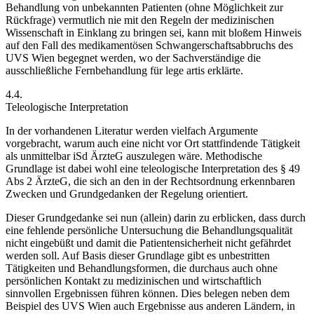
Behandlung von unbekannten Patienten (ohne Möglichkeit zur
Rückfrage) vermutlich nie mit den Regeln der medizinischen
Wissenschaft in Einklang zu bringen sei,
kann mit bloßem Hinweis
auf den Fall des medikamentösen Schwangerschaftsabbruchs des
UVS Wien begegnet werden,
wo der Sachverständige die
ausschließliche Fernbehandlung für
lege artis
erklärte.
4.4.
Teleologische Interpretation
In der vorhandenen Literatur werden vielfach Argumente
vorgebracht, warum auch eine nicht vor Ort stattfindende Tätigkeit
als unmittelbar iSd ÄrzteG auszulegen wäre.
Methodische
Grundlage ist dabei wohl eine teleologische Interpretation des § 49
Abs 2 ÄrzteG, die sich an den in der Rechtsordnung erkennbaren
Zwecken und Grundgedanken der Regelung orientiert.
Dieser Grundgedanke sei nun (allein) darin zu erblicken, dass durch
eine fehlende persönliche Untersuchung die
Behandlungsqualität
nicht eingebüßt und damit die
Patientensicherheit
nicht gefährdet
werden soll.
Auf Basis dieser Grundlage gibt es unbestritten
Tätigkeiten und Behandlungsformen, die durchaus auch ohne
persönlichen Kontakt zu medizinischen und wirtschaftlich
sinnvollen Ergebnissen führen können. Dies belegen neben dem
Beispiel des UVS Wien auch Ergebnisse aus anderen Ländern, in