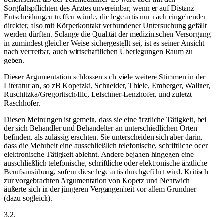
Sorgfaltspflichten des Arztes unvereinbar, wenn er auf Distanz
Entscheidungen treffen würde, die
lege artis
nur nach eingehender
direkter, also mit Körperkontakt verbundener Untersuchung gefällt
werden dürften. Solange die Qualität der medizinischen Versorgung
in zumindest gleicher Weise sichergestellt sei, ist es seiner Ansicht
nach vertretbar, auch wirtschaftlichen Überlegungen Raum zu
geben.
Dieser Argumentation schlossen sich viele weitere Stimmen in der
Literatur an, so zB
Kopetzki
,
Schneider
,
Thiele
,
Emberger
,
Wallner
,
Ruschitzka/Gregoritsch/Ilic
,
Leischner-Lenzhofer
,
und zuletzt
Raschhofer
.
Diesen Meinungen ist gemein, dass sie eine ärztliche Tätigkeit, bei
der sich Behandler und Behandelter an unterschiedlichen Orten
befinden, als
zulässig
erachten. Sie unterscheiden sich aber darin,
dass die Mehrheit eine
ausschließlich
telefonische, schriftliche oder
elektronische Tätigkeit ablehnt.
Andere bejahen hingegen eine
ausschließlich telefonische, schriftliche oder elektronische ärztliche
Berufsausübung, sofern diese
lege artis
durchgeführt wird.
Kritisch
zur vorgebrachten Argumentation von
Kopetz
und
Nentwich
äußerte sich in der jüngeren Vergangenheit vor allem
Grundner
(dazu sogleich).
3.2.