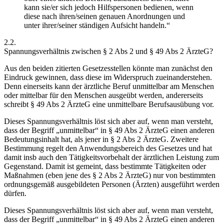
kann sie/er sich jedoch Hilfspersonen bedienen, wenn
diese nach ihren/seinen genauen Anordnungen und
unter ihrer/seiner ständigen Aufsicht handeln.“
2.2.
Spannungsverhältnis zwischen § 2 Abs 2 und § 49 Abs 2 ÄrzteG?
Aus den beiden zitierten Gesetzesstellen könnte man zunächst den
Eindruck gewinnen, dass diese im Widerspruch zueinanderstehen.
Denn einerseits kann der ärztliche Beruf
unmittelbar am Menschen
oder mittelbar für den Menschen ausgeübt werden, andererseits
schreibt § 49 Abs 2 ÄrzteG eine unmittelbare Berufsausübung vor.
Dieses Spannungsverhältnis löst sich aber auf, wenn man versteht,
dass der Begriff „unmittelbar“ in § 49 Abs 2 ÄrzteG einen
anderen
Bedeutungsinhalt
hat, als jener in § 2 Abs 2 ÄrzteG. Zweitere
Bestimmung regelt den Anwendungsbereich des Gesetzes und hat
damit insb auch den
Tätigkeitsvorbehalt
der ärztlichen Leistung zum
Gegenstand. Damit ist gemeint, dass bestimmte Tätigkeiten oder
Maßnahmen (eben jene des § 2 Abs 2 ÄrzteG) nur von bestimmten
ordnungsgemäß ausgebildeten Personen (Ärzten) ausgeführt werden
dürfen.
Dieses Spannungsverhältnis löst sich aber auf, wenn man versteht,
dass der Begriff „unmittelbar“ in § 49 Abs 2 ÄrzteG einen
anderen