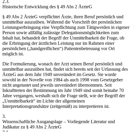
2.3.
Historische Entwicklung des § 49 Abs 2 ÄrzteG
§ 49 Abs 2 ÄrzteG verpflichtet Ärzte, ihren Beruf
persönlich und
unmittelbar
auszuüben. Während die Vorschrift der persönlichen
Leistungserbringung eine Verpflichtung zum Tätigwerden in eigener
Person sowie allfällig zulässige Delegationsmöglichkeiten zum
Inhalt hat, behandelt der Begriff der Unmittelbarkeit die Frage, ob
die Erbringung
der ärztlichen Leistung nur im Rahmen einer
persönlichen („handgreiflichen“) Patientenbetreuung vor Ort
möglich ist.
Die Formulierung, wonach der Arzt seinen Beruf persönlich und
unmittelbar auszuüben hat, findet sich bereits seit der Urfassung des
ÄrzteG aus dem Jahr 1949 unverändert im Gesetz.
Sie wurde
sowohl in der Novelle von 1984
als auch 1998 vom Gesetzgeber
nicht angetastet und jeweils unverändert übernommen. Seit
Inkrafttreten der Bestimmung im Jahr 1949 sind somit beinahe 70
Jahre vergangen, weshalb sich die Frage stellt, wie der Begriff der
„Unmittelbarkeit“ im Lichte der allgemeinen
Interpretationsgrundsätze (zeitgemäß) zu interpretieren ist.
3.
Wissenschaftliche Ausgangslage – Vorliegende Literatur und
Judikatur zu § 49 Abs 2 ÄrzteG