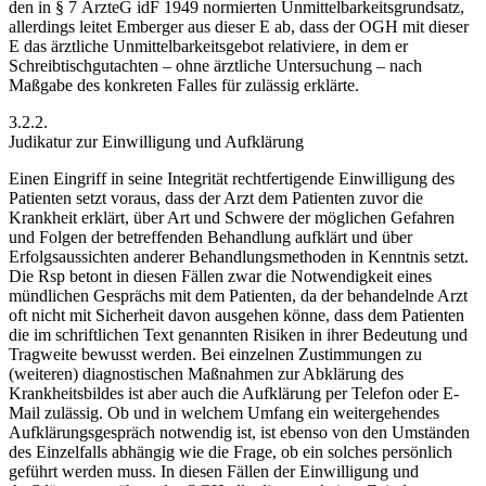
den in § 7 ÄrzteG idF 1949 normierten Unmittelbarkeitsgrundsatz,
allerdings leitet
Emberger
aus dieser E ab, dass der OGH mit dieser
E das ärztliche Unmittelbarkeitsgebot relativiere, in dem er
Schreibtischgutachten – ohne ärztliche Untersuchung – nach
Maßgabe des konkreten Falles für zulässig erklärte.
3.2.2.
Judikatur zur Einwilligung und Aufklärung
Einen Eingriff in seine Integrität rechtfertigende Einwilligung des
Patienten setzt voraus, dass der Arzt dem Patienten zuvor die
Krankheit erklärt, über Art und Schwere der möglichen Gefahren
und Folgen der betreffenden Behandlung aufklärt und über
Erfolgsaussichten anderer Behandlungsmethoden in Kenntnis setzt.
Die Rsp betont in diesen Fällen zwar die
Notwendigkeit eines
mündlichen Gesprächs
mit dem Patienten, da der behandelnde Arzt
oft nicht mit Sicherheit davon ausgehen könne, dass dem Patienten
die im schriftlichen Text genannten Risiken in ihrer Bedeutung und
Tragweite bewusst werden. Bei einzelnen Zustimmungen zu
(weiteren) diagnostischen Maßnahmen zur Abklärung des
Krankheitsbildes ist aber auch die Aufklärung per Telefon oder E-
Mail zulässig. Ob und in welchem Umfang ein weitergehendes
Aufklärungsgespräch notwendig ist, ist ebenso von den Umständen
des Einzelfalls abhängig wie die Frage, ob ein solches persönlich
geführt werden muss.
In diesen Fällen der Einwilligung und