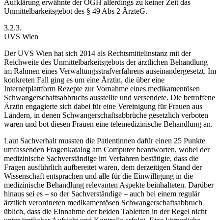
Aufklärung erwähnte der OGH allerdings zu keiner Zeit das
Unmittelbarkeitsgebot des § 49 Abs 2 ÄrzteG.
3.2.3.
UVS Wien
Der UVS Wien
hat sich 2014 als Rechtsmittelinstanz mit der
Reichweite des Unmittelbarkeitsgebots der ärztlichen Behandlung
im Rahmen eines Verwaltungsstrafverfahrens auseinandergesetzt. Im
konkreten Fall ging es um eine Ärztin, die über eine
Internetplattform Rezepte zur Vornahme eines medikamentösen
Schwangerschaftsabbruchs ausstellte und versendete. Die betroffene
Ärztin engagierte sich dabei für eine Vereinigung für Frauen aus
Ländern, in denen Schwangerschaftsabbrüche gesetzlich verboten
waren und bot diesen Frauen eine telemedizinische Behandlung an.
Laut Sachverhalt mussten die Patientinnen dafür einen 25 Punkte
umfassenden Fragenkatalog am Computer beantworten, wobei der
medizinische Sachverständige im Verfahren bestätigte, dass die
Fragen ausführlich aufbereitet waren, dem derzeitigen Stand der
Wissenschaft entsprachen und alle für die Einwilligung in die
medizinische Behandlung relevanten Aspekte beinhalteten.
Darüber
hinaus sei es – so der Sachverständige – auch bei einem regulär
ärztlich verordneten medikamentösen Schwangerschaftsabbruch
üblich, dass die Einnahme der beiden Tabletten in der Regel nicht