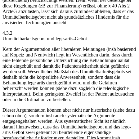
(ausreichend) berücksichtigt werden. Denn wenn der Gesetzgeber
diese Regelungen (zB zur Finanzierung) erlässt, ohne § 49 Abs 2
ÄrzteG anzutasten, lässt sich daraus zumindest ableiten, dass er das
Unmittelbarkeitsgebot nicht als grundsätzliches Hindernis für die
anvisierten Technologien ansieht.
4.3.2.
Unmittelbarkeitsgebot und
lege-artis
-Gebot
Kern der Argumentation aller liberaleren Meinungen (insb basierend
auf
Kopetz
und
Nentwich
) liegt im Wesentlichen darin, dass durch
eine fehlende persönliche Untersuchung die Behandlungsqualität
nicht eingebüßt und damit die Patientensicherheit nicht gefährdet
werden soll. Wesentlicher Maßstab des Unmittelbarkeitsgebots sei
deshalb nicht die körperliche Anwesenheit, sondern dass die
Behandlung
lege artis
durchgeführt wird und die
Gefahren
beherrscht
werden können (siehe dazu sogleich die teleologische
Interpretation). Beim geringsten Zweifel ist der Patient aufzusuchen
oder in die Ordination zu bestellen.
Dieser Argumentation können aber nicht nur historische (siehe dazu
schon oben), sondern insb auch systematische Argumente
entgegengehalten werden. Aus systematischer Sicht ist nämlich
darauf hinzuweisen, dass das Unmittelbarkeitsgebot und das
lege-
artis
-Gebot
zwei getrennt
zu beurteilende
eigenständige
berufsrechtliche Anforderungen
darstellen. Dies kommt insb