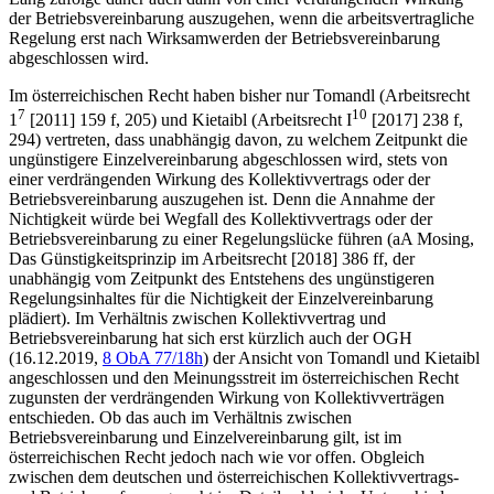
der Betriebsvereinbarung auszugehen, wenn die arbeitsvertragliche
Regelung erst nach Wirksamwerden der Betriebsvereinbarung
abgeschlossen wird.
Im österreichischen Recht haben bisher nur
Tomandl
(Arbeitsrecht
7
10
1
[2011] 159 f, 205) und
Kietaibl
(Arbeitsrecht I
[2017] 238 f,
294) vertreten, dass unabhängig davon, zu welchem Zeitpunkt die
ungünstigere Einzelvereinbarung abgeschlossen wird, stets von
einer verdrängenden Wirkung des Kollektivvertrags oder der
Betriebsvereinbarung auszugehen ist. Denn die Annahme der
Nichtigkeit würde bei Wegfall des Kollektivvertrags oder der
Betriebsvereinbarung zu einer Regelungslücke führen (aA
Mosing
,
Das Günstigkeitsprinzip im Arbeitsrecht [2018] 386 ff, der
unabhängig vom Zeitpunkt des Entstehens des ungünstigeren
Regelungsinhaltes für die Nichtigkeit der Einzelvereinbarung
plädiert). Im Verhältnis zwischen Kollektivvertrag und
Betriebsvereinbarung hat sich erst kürzlich auch der
OGH
(16.12.2019,
8 ObA 77/18h
)
der Ansicht von
Tomandl
und
Kietaibl
angeschlossen und den Meinungsstreit im österreichischen Recht
zugunsten der verdrängenden Wirkung von Kollektivverträgen
entschieden. Ob das auch im Verhältnis zwischen
Betriebsvereinbarung und Einzelvereinbarung gilt, ist im
österreichischen Recht jedoch nach wie vor offen. Obgleich
zwischen dem deutschen und österreichischen Kollektivvertrags-