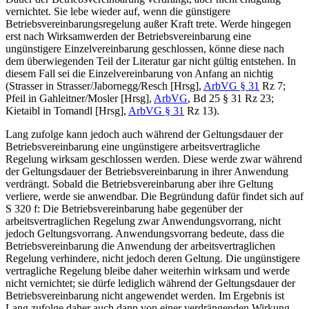
vernichtet. Sie lebe wieder auf, wenn die günstigere
Betriebsvereinbarungsregelung außer Kraft trete. Werde hingegen
erst nach Wirksamwerden der Betriebsvereinbarung eine
ungünstigere Einzelvereinbarung geschlossen, könne diese nach
dem überwiegenden Teil der Literatur gar nicht gültig entstehen. In
diesem Fall sei die Einzelvereinbarung von Anfang an nichtig
(
Strasser
in
Strasser/Jabornegg/Resch
[Hrsg],
ArbVG § 31
Rz 7;
Pfeil
in
Gahleitner/Mosler
[Hrsg],
ArbVG
, Bd 25 § 31 Rz 23;
Kietaibl
in
Tomandl
[Hrsg],
ArbVG § 31
Rz 13).
Lang zufolge kann jedoch auch während der Geltungsdauer der
Betriebsvereinbarung eine ungünstigere arbeitsvertragliche
Regelung wirksam geschlossen werden. Diese werde zwar während
der Geltungsdauer der Betriebsvereinbarung in ihrer Anwendung
verdrängt. Sobald die Betriebsvereinbarung aber ihre Geltung
verliere, werde sie anwendbar. Die Begründung dafür findet sich auf
S 320 f: Die Betriebsvereinbarung habe gegenüber der
arbeitsvertraglichen Regelung zwar Anwendungsvorrang, nicht
jedoch Geltungsvorrang. Anwendungsvorrang bedeute, dass die
Betriebsvereinbarung die Anwendung der arbeitsvertraglichen
Regelung verhindere, nicht jedoch deren Geltung. Die ungünstigere
vertragliche Regelung bleibe daher weiterhin wirksam und werde
nicht vernichtet; sie dürfe lediglich während der Geltungsdauer der
Betriebsvereinbarung nicht angewendet werden. Im Ergebnis ist
Lang zufolge daher auch dann von einer verdrängenden Wirkung