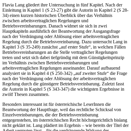
Flavia Lang
gliedert ihre Untersuchung in fünf Kapitel. Nach der
Einleitung in Kapitel 1 (S 23-27) gibt die Autorin in Kapitel 2 (S 28-
34) einen kurzen historischen Überblick über das Verhältnis
zwischen arbeitsvertraglichen Regelungen und
Betriebsvereinbarungen. Danach widmet sie sich in zwei
Hauptkapiteln ausführlich der Beantwortung der Ausgangsfrage
nach der Verdrängung oder Ablösung einer arbeitsvertraglichen
Regelung durch die Betriebsvereinbarung. Dazu untersucht
Lang
in
Kapitel 3 (S 35-249) zunächst
„auf erster Stufe“
, in welchen Fällen
Betriebsvereinbarungen an die Stelle vertraglicher Regelungen
treten und setzt sich dabei tiefgründig mit dem Günstigkeitsprinzip
im Verhältnis zwischen Betriebsvereinbarungen und
arbeitsvertraglichen Regelungen auseinander. Darauf aufbauend
analysiert sie in Kapitel 4 (S 250-342)
„auf zweiter Stufe“
die Frage
nach der Verdrängung oder Ablösung der arbeitsvertraglichen
Regelung durch die günstigere Betriebsvereinbarung. Zuletzt fasst
die Autorin in Kapitel 5 (S 343-347) die wichtigsten Ergebnisse in
zwölf Thesen zusammen.
Besonders interessant ist für österreichische LeserInnen die
Beantwortung der Hauptfrage, weil das rechtliche Schicksal von
Einzelvereinbarungen, die der Betriebsvereinbarung
entgegenstehen, im österreichischen Recht höchstgerichtlich bislang
nicht geklärt ist. Lang plädiert im Ergebnis – wie bereits der Titel der
Arbeit vermuten lässt – für die verdrängende Wirkung der