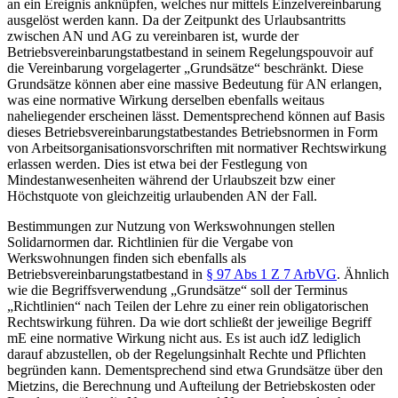
an ein Ereignis anknüpfen, welches nur mittels Einzelvereinbarung
ausgelöst werden kann. Da der Zeitpunkt des Urlaubsantritts
zwischen AN und AG zu vereinbaren ist, wurde der
Betriebsvereinbarungstatbestand in seinem Regelungspouvoir auf
die Vereinbarung vorgelagerter „Grundsätze“ beschränkt.
Diese
Grundsätze können aber eine massive Bedeutung für AN erlangen,
was eine normative Wirkung derselben ebenfalls weitaus
naheliegender erscheinen lässt. Dementsprechend können auf Basis
dieses Betriebsvereinbarungstatbestandes Betriebsnormen in Form
von Arbeitsorganisationsvorschriften mit normativer Rechtswirkung
erlassen werden. Dies ist etwa bei der Festlegung von
Mindestanwesenheiten während der Urlaubszeit bzw einer
Höchstquote von gleichzeitig urlaubenden AN der Fall.
Bestimmungen zur Nutzung von Werkswohnungen stellen
Solidarnormen dar. Richtlinien für die Vergabe von
Werkswohnungen finden sich ebenfalls als
Betriebsvereinbarungstatbestand in
§ 97 Abs 1 Z 7 ArbVG
. Ähnlich
wie die Begriffsverwendung „Grundsätze“ soll der Terminus
„Richtlinien“ nach Teilen der Lehre
zu einer rein obligatorischen
Rechtswirkung führen. Da wie dort schließt der jeweilige Begriff
mE eine normative Wirkung nicht aus. Es ist auch idZ lediglich
darauf abzustellen, ob der Regelungsinhalt Rechte und Pflichten
begründen kann.
Dementsprechend sind etwa Grundsätze über den
Mietzins, die Berechnung und Aufteilung der Betriebskosten oder