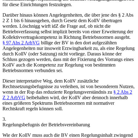
für diese Einrichtungen festzulegen.
Darüber hinaus können Angelegenheiten, die über jene des § 2 Abs
2 Z 1 bis 6 hinausgehen, durch Gesetz dem KollV übertragen
werden.
Löschnigg
wirft idZ die Frage auf, ob nicht die
Betriebsverfassung
selbst implizit bereits von einer Erweiterung der
Kollektivvertragskompetenz in Richtung Betriebsnormen ausgeht.
§ 97 Abs 2 ArbVG
billige der BV in den dort aufgezählten
Angelegenheiten nur insoweit Erzwingbarkeit zu, als eine Regelung
durch KollV (oder Satzung) nicht vorliege. Daraus könne der
Schluss gezogen werden, dass mit der Fixierung des Vorrangs eines
KollV auch die Kompetenz zur Regelung von bestimmten
Betriebsnormen verbunden sei.
Dieser interpretative Weg, dem KollV zusätzliche
Rechtssetzungsbefugnisse zu verleihen, ist von besonderem Nutzen,
wenn in der Rsp das reduzierte Regelungsverständnis zu
§ 2 Abs 2
Z 2 ArbVG
beibehalten wird, der KollV aber dennoch innerhalb
eines größeren Spektrums Betriebsnormen mit normativer
Rechtskraft regeln können soll.
3.
Regelungsbefugnis der Betriebsvereinbarung
Wie der KollV muss auch die BV einen Regelungsinhalt zwingend