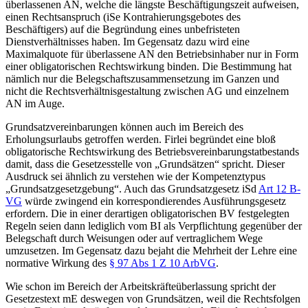
überlassenen AN, welche die längste Beschäftigungszeit aufweisen,
einen Rechtsanspruch (iSe Kontrahierungsgebotes des
Beschäftigers) auf die Begründung eines unbefristeten
Dienstverhältnisses haben. Im Gegensatz dazu wird eine
Maximalquote für überlassene AN den Betriebsinhaber nur in Form
einer obligatorischen Rechtswirkung binden.
Die Bestimmung hat
nämlich nur die Belegschaftszusammensetzung im Ganzen und
nicht die Rechtsverhältnisgestaltung zwischen AG und einzelnem
AN im Auge.
Grundsatzvereinbarungen können auch im Bereich des
Erholungsurlaubs getroffen werden.
Firlei
begründet eine bloß
obligatorische Rechtswirkung des Betriebsvereinbarungstatbestands
damit, dass die Gesetzesstelle von „Grundsätzen“ spricht. Dieser
Ausdruck sei ähnlich zu verstehen wie der Kompetenztypus
„Grundsatzgesetzgebung“. Auch das Grundsatzgesetz iSd
Art 12 B-
VG
würde zwingend ein korrespondierendes Ausführungsgesetz
erfordern. Die in einer derartigen obligatorischen BV festgelegten
Regeln seien dann lediglich vom BI als Verpflichtung gegenüber der
Belegschaft durch Weisungen oder auf vertraglichem Wege
umzusetzen. Im Gegensatz dazu bejaht die Mehrheit der Lehre eine
normative Wirkung des
§ 97 Abs 1 Z 10 ArbVG
.
Wie schon im Bereich der Arbeitskräfteüberlassung spricht der
Gesetzestext mE deswegen von Grundsätzen, weil die Rechtsfolgen