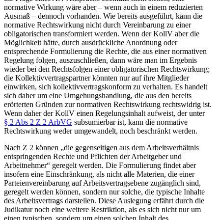
normative Wirkung wäre aber – wenn auch in einem reduzierten
Ausmaß – dennoch vorhanden. Wie bereits ausgeführt, kann die
normative Rechtswirkung nicht durch Vereinbarung zu einer
obligatorischen transformiert werden. Wenn der KollV aber die
Möglichkeit hätte, durch ausdrückliche Anordnung oder
entsprechende Formulierung die Rechte, die aus einer normativen
Regelung folgen, auszuschließen, dann wäre man im Ergebnis
wieder bei den Rechtsfolgen einer obligatorischen Rechtswirkung;
die Kollektivvertragspartner könnten nur auf ihre Mitglieder
einwirken, sich kollektivvertragskonform zu verhalten. Es handelt
sich daher um eine Umgehungshandlung, die aus den bereits
erörterten Gründen zur normativen Rechtswirkung rechtswidrig ist.
Wenn daher der KollV einen Regelungsinhalt aufweist, der unter
§ 2 Abs 2 Z 2 ArbVG
subsumierbar ist, kann die normative
Rechtswirkung weder umgewandelt, noch beschränkt werden.
Nach Z 2 können
„die gegenseitigen aus dem Arbeitsverhältnis
entspringenden Rechte und Pflichten der Arbeitgeber und
Arbeitnehmer“
geregelt werden. Die Formulierung findet aber
insofern eine Einschränkung, als nicht alle Materien, die einer
Parteienvereinbarung auf Arbeitsvertragsebene zugänglich sind,
geregelt werden können, sondern nur solche, die typische Inhalte
des Arbeitsvertrags darstellen.
Diese Auslegung erfährt durch die
Judikatur noch eine weitere Restriktion, als es sich nicht nur um
einen typischen, sondern um einen solchen Inhalt des