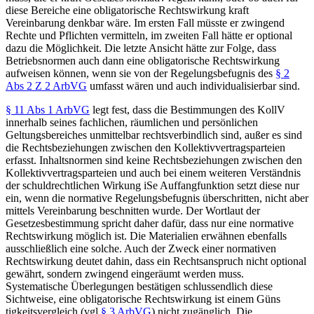
diese Bereiche eine obligatorische Rechtswirkung kraft
Vereinbarung denkbar wäre. Im ersten Fall müsste er zwingend
Rechte und Pflichten vermitteln, im zweiten Fall hätte er optional
dazu die Möglichkeit. Die letzte Ansicht hätte zur Folge, dass
Betriebsnormen auch dann eine obligatorische Rechtswirkung
aufweisen können, wenn sie von der Regelungsbefugnis des
§ 2
Abs 2 Z 2 ArbVG
umfasst wären und auch individualisierbar sind.
§ 11 Abs 1 ArbVG
legt fest, dass die Bestimmungen des KollV
innerhalb seines fachlichen, räumlichen und persönlichen
Geltungsbereiches unmittelbar rechtsverbindlich sind, außer es sind
die Rechtsbeziehungen zwischen den Kollektivvertragsparteien
erfasst. Inhaltsnormen sind keine Rechtsbeziehungen zwischen den
Kollektivvertragsparteien und auch bei einem weiteren Verständnis
der schuldrechtlichen Wirkung iSe Auffangfunktion setzt diese nur
ein, wenn die normative Regelungsbefugnis überschritten, nicht aber
mittels Vereinbarung beschnitten wurde. Der Wortlaut der
Gesetzesbestimmung spricht daher dafür, dass nur eine normative
Rechtswirkung möglich ist. Die Materialien erwähnen ebenfalls
ausschließlich eine solche.
Auch der Zweck einer normativen
Rechtswirkung deutet dahin, dass ein Rechtsanspruch nicht optional
gewährt, sondern zwingend eingeräumt werden muss.
Systematische Überlegungen bestätigen schlussendlich diese
Sichtweise, eine obligatorische Rechtswirkung ist einem Güns
tigkeitsvergleich (vgl
§ 3 ArbVG
) nicht zugänglich. Die