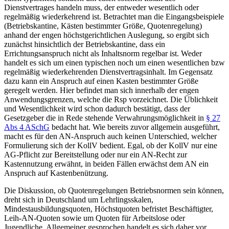
Dienstvertrages handeln muss, der entweder wesentlich oder
regelmäßig wiederkehrend ist.
Betrachtet man die Eingangsbeispiele
(Betriebskantine, Kästen bestimmter Größe,
Quotenregelung)
anhand der engen höchstgerichtlichen Auslegung, so ergibt sich
zunächst hinsichtlich der Betriebskantine, dass ein
Errichtungsanspruch nicht als Inhaltsnorm regelbar ist. Weder
handelt es sich um einen typischen noch um einen wesentlichen bzw
regelmäßig wiederkehrenden Dienstvertragsinhalt.
Im Gegensatz
dazu kann ein Anspruch auf einen Kasten bestimmter Größe
geregelt werden. Hier befindet man sich innerhalb der engen
Anwendungsgrenzen, welche die Rsp vorzeichnet. Die Üblichkeit
und Wesentlichkeit wird schon dadurch bestätigt, dass der
Gesetzgeber die in Rede stehende Verwahrungsmöglichkeit in
§ 27
Abs 4 ASchG
bedacht hat. Wie bereits zuvor allgemein ausgeführt,
macht es für den AN-Anspruch auch keinen Unterschied, welcher
Formulierung sich der KollV bedient. Egal, ob der KollV nur eine
AG-Pflicht zur Bereitstellung oder nur ein AN-Recht zur
Kastennutzung erwähnt, in beiden Fällen erwächst dem AN ein
Anspruch auf Kastenbenützung.
Die Diskussion, ob Quotenregelungen Betriebsnormen sein können,
dreht sich in Deutschland
um Lehrlingsskalen,
Mindestausbildungsquoten, Höchstquoten befristet Beschäftigter,
Leih-AN-Quoten sowie um Quoten für Arbeitslose oder
Jugendliche. Allgemeiner gesprochen handelt es sich daher vor