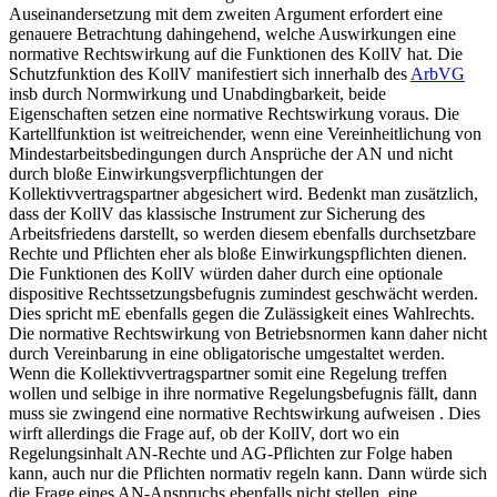
Auseinandersetzung mit dem zweiten Argument erfordert eine
genauere Betrachtung dahingehend, welche Auswirkungen eine
normative Rechtswirkung auf die Funktionen des KollV hat. Die
Schutzfunktion des KollV manifestiert sich innerhalb des
ArbVG
insb durch Normwirkung und Unabdingbarkeit, beide
Eigenschaften setzen eine normative Rechtswirkung voraus. Die
Kartellfunktion ist weitreichender, wenn eine Vereinheitlichung von
Mindestarbeitsbedingungen durch Ansprüche der AN und nicht
durch bloße Einwirkungsverpflichtungen der
Kollektivvertragspartner abgesichert wird. Bedenkt man zusätzlich,
dass der KollV das klassische Instrument zur Sicherung des
Arbeitsfriedens darstellt, so werden diesem ebenfalls durchsetzbare
Rechte und Pflichten eher als bloße Einwirkungspflichten dienen.
Die Funktionen des KollV würden daher durch eine optionale
dispositive Rechtssetzungsbefugnis zumindest geschwächt werden.
Dies spricht mE ebenfalls gegen die Zulässigkeit eines Wahlrechts.
Die normative Rechtswirkung von Betriebsnormen kann daher nicht
durch Vereinbarung in eine obligatorische umgestaltet werden.
Wenn die Kollektivvertragspartner somit eine Regelung treffen
wollen und selbige in ihre normative Regelungsbefugnis fällt, dann
muss sie zwingend eine normative Rechtswirkung aufweisen
. Dies
wirft allerdings die Frage auf, ob der KollV, dort wo ein
Regelungsinhalt AN-Rechte und AG-Pflichten zur Folge haben
kann, auch nur die Pflichten normativ regeln kann.
Dann würde sich
die Frage eines AN-Anspruchs ebenfalls nicht stellen, eine