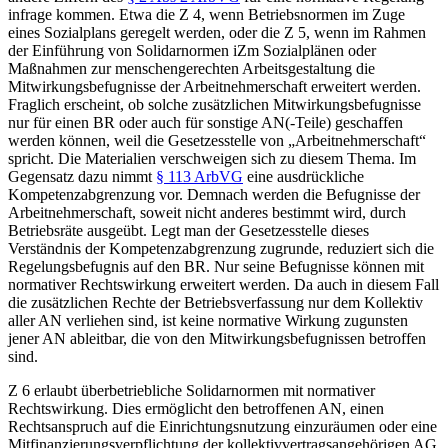
infrage kommen. Etwa die Z 4, wenn Betriebsnormen im Zuge
eines Sozialplans geregelt werden,
oder die Z 5, wenn im Rahmen
der Einführung von Solidarnormen iZm Sozialplänen oder
Maßnahmen zur menschengerechten Arbeitsgestaltung die
Mitwirkungsbefugnisse der Arbeitnehmerschaft erweitert werden.
Fraglich erscheint, ob solche zusätzlichen Mitwirkungsbefugnisse
nur für einen BR oder auch für sonstige AN(-Teile) geschaffen
werden können, weil die Gesetzesstelle von
„Arbeitnehmerschaft“
spricht. Die Materialien verschweigen sich zu diesem Thema.
Im
Gegensatz dazu nimmt
§ 113 ArbVG
eine ausdrückliche
Kompetenzabgrenzung vor. Demnach werden die Befugnisse der
Arbeitnehmerschaft, soweit nicht anderes bestimmt wird, durch
Betriebsräte ausgeübt. Legt man der Gesetzesstelle dieses
Verständnis der Kompetenzabgrenzung zugrunde, reduziert sich die
Regelungsbefugnis auf den BR.
Nur seine Befugnisse können mit
normativer Rechtswirkung erweitert werden. Da auch in diesem Fall
die zusätzlichen Rechte der Betriebsverfassung nur dem Kollektiv
aller AN verliehen sind,
ist keine normative Wirkung zugunsten
jener AN ableitbar, die von den Mitwirkungsbefugnissen betroffen
sind.
Z 6 erlaubt überbetriebliche Solidarnormen mit normativer
Rechtswirkung.
Dies ermöglicht den betroffenen AN, einen
Rechtsanspruch auf die Einrichtungsnutzung einzuräumen
oder eine
Mitfinanzierungsverpflichtung der kollektivvertragsangehörigen AG