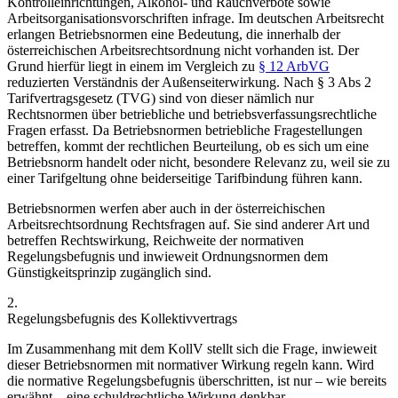
Kontrolleinrichtungen, Alkohol- und Rauchverbote sowie
Arbeitsorganisationsvorschriften infrage. Im deutschen Arbeitsrecht
erlangen Betriebsnormen eine Bedeutung, die innerhalb der
österreichischen Arbeitsrechtsordnung nicht vorhanden ist. Der
Grund hierfür liegt in einem im Vergleich zu
§ 12 ArbVG
reduzierten Verständnis der Außenseiterwirkung. Nach § 3 Abs 2
Tarifvertragsgesetz (TVG) sind von dieser nämlich nur
Rechtsnormen über betriebliche und betriebsverfassungsrechtliche
Fragen erfasst. Da Betriebsnormen betriebliche Fragestellungen
betreffen,
kommt der rechtlichen Beurteilung, ob es sich um eine
Betriebsnorm handelt oder nicht,
besondere Relevanz zu, weil sie zu
einer Tarifgeltung ohne beiderseitige Tarifbindung führen kann.
Betriebsnormen werfen aber auch in der österreichischen
Arbeitsrechtsordnung Rechtsfragen auf. Sie sind anderer Art und
betreffen Rechtswirkung, Reichweite der normativen
Regelungsbefugnis und inwieweit Ordnungsnormen dem
Günstigkeitsprinzip zugänglich sind.
2.
Regelungsbefugnis des Kollektivvertrags
Im Zusammenhang mit dem KollV stellt sich die Frage, inwieweit
dieser Betriebsnormen mit normativer Wirkung regeln kann. Wird
die normative Regelungsbefugnis überschritten, ist nur – wie bereits
erwähnt – eine schuldrechtliche Wirkung denkbar.