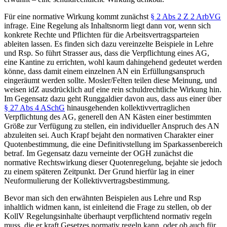
Für eine normative Wirkung kommt zunächst
§ 2 Abs 2 Z 2 ArbVG
infrage. Eine Regelung als Inhaltsnorm
liegt dann vor, wenn sich
konkrete Rechte und Pflichten für die Arbeitsvertragsparteien
ableiten lassen.
Es finden sich dazu vereinzelte Beispiele in Lehre
und Rsp. So führt
Strasser
aus, dass die Verpflichtung eines AG,
eine Kantine zu errichten, wohl kaum dahingehend gedeutet werden
könne, dass damit einem einzelnen AN ein Erfüllungsanspruch
eingeräumt werden sollte.
Mosler/Felten
teilen diese Meinung, und
weisen idZ ausdrücklich auf eine rein schuldrechtliche Wirkung hin.
Im Gegensatz dazu geht
Runggaldier
davon aus, dass aus einer über
§ 27 Abs 4 ASchG
hinausgehenden kollektivvertraglichen
Verpflichtung des AG, generell den AN Kästen einer bestimmten
Größe zur Verfügung zu stellen, ein individueller Anspruch des AN
abzuleiten sei. Auch
Krapf
bejaht den normativen Charakter einer
Quotenbestimmung, die eine Definitivstellung im Sparkassenbereich
betraf. Im Gegensatz dazu verneinte der
OGH
zunächst
die
normative Rechtswirkung dieser Quotenregelung, bejahte sie jedoch
zu einem späteren Zeitpunkt.
Der Grund hierfür lag in einer
Neuformulierung der Kollektivvertragsbestimmung.
Bevor man sich den erwähnten Beispielen aus Lehre und Rsp
inhaltlich widmen kann, ist einleitend die Frage zu stellen, ob der
KollV Regelungsinhalte überhaupt verpflichtend normativ regeln
muss, die er kraft Gesetzes normativ regeln kann, oder ob auch für