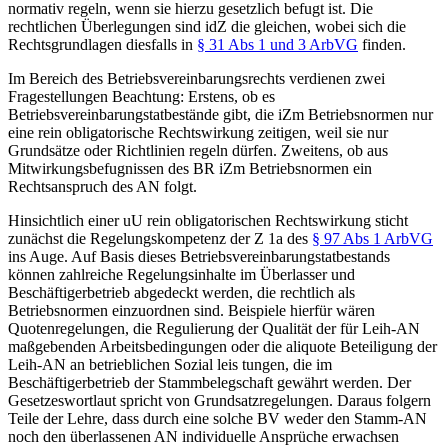
normativ regeln, wenn sie hierzu gesetzlich befugt ist.
Die
rechtlichen Überlegungen sind idZ die gleichen,
wobei sich die
Rechtsgrundlagen diesfalls in
§ 31 Abs 1 und 3 ArbVG
finden.
Im Bereich des Betriebsvereinbarungsrechts verdienen zwei
Fragestellungen Beachtung: Erstens, ob es
Betriebsvereinbarungstatbestände gibt, die iZm Betriebsnormen nur
eine rein obligatorische Rechtswirkung zeitigen, weil sie nur
Grundsätze oder Richtlinien regeln dürfen. Zweitens, ob aus
Mitwirkungsbefugnissen des BR iZm Betriebsnormen ein
Rechtsanspruch des AN folgt.
Hinsichtlich einer uU rein obligatorischen Rechtswirkung sticht
zunächst die Regelungskompetenz der Z 1a des
§ 97 Abs 1 ArbVG
ins Auge. Auf Basis dieses Betriebsvereinbarungstatbestands
können zahlreiche Regelungsinhalte
im Überlasser
und
Beschäftigerbetrieb
abgedeckt werden, die rechtlich als
Betriebsnormen einzuordnen sind. Beispiele hierfür wären
Quotenregelungen, die Regulierung der Qualität der für Leih-AN
maßgebenden Arbeitsbedingungen oder die aliquote Beteiligung der
Leih-AN an betrieblichen Sozial leis tungen, die im
Beschäftigerbetrieb der Stammbelegschaft gewährt werden. Der
Gesetzeswortlaut spricht von Grundsatzregelungen. Daraus folgern
Teile der Lehre,
dass durch eine solche BV weder den Stamm-AN
noch den überlassenen AN individuelle Ansprüche erwachsen