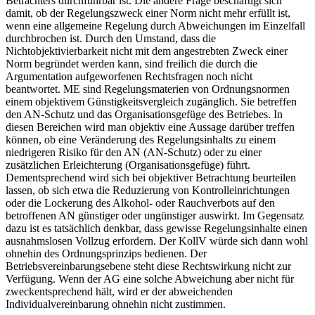
Betrachters durchführbar ist. Die andere Frage beschäftigt sich
damit, ob der Regelungszweck einer Norm nicht mehr erfüllt ist,
wenn eine allgemeine Regelung durch Abweichungen im Einzelfall
durchbrochen ist. Durch den Umstand, dass die
Nichtobjektivierbarkeit nicht mit dem angestrebten Zweck einer
Norm begründet werden kann, sind freilich die durch die
Argumentation aufgeworfenen Rechtsfragen noch nicht
beantwortet. ME sind Regelungsmaterien von Ordnungsnormen
einem objektivem Günstigkeitsvergleich zugänglich. Sie betreffen
den AN-Schutz und das Organisationsgefüge des Betriebes. In
diesen Bereichen wird man objektiv eine Aussage darüber treffen
können, ob eine Veränderung des Regelungsinhalts zu einem
niedrigeren Risiko für den AN (AN-Schutz) oder zu einer
zusätzlichen Erleichterung (Organisationsgefüge) führt.
Dementsprechend wird sich bei objektiver Betrachtung beurteilen
lassen, ob sich etwa die Reduzierung von Kontrolleinrichtungen
oder die Lockerung des Alkohol- oder Rauchverbots auf den
betroffenen AN günstiger oder ungünstiger auswirkt. Im Gegensatz
dazu ist es tatsächlich denkbar, dass gewisse Regelungsinhalte einen
ausnahmslosen Vollzug erfordern. Der KollV würde sich dann wohl
ohnehin des Ordnungsprinzips bedienen. Der
Betriebsvereinbarungsebene steht diese Rechtswirkung nicht zur
Verfügung.
Wenn der AG eine solche Abweichung aber nicht für
zweckentsprechend hält, wird er der abweichenden
Individualvereinbarung ohnehin nicht zustimmen.