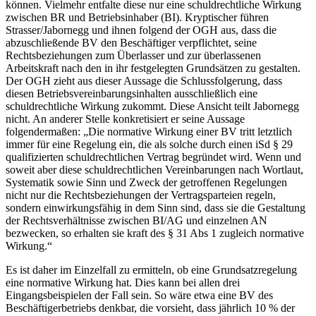
können. Vielmehr entfalte diese nur eine schuldrechtliche Wirkung
zwischen BR und Betriebsinhaber (BI). Kryptischer führen
Strasser/Jabornegg
und ihnen folgend der OGH
aus, dass die
abzuschließende BV den Beschäftiger verpflichtet, seine
Rechtsbeziehungen zum Überlasser und zur überlassenen
Arbeitskraft nach den in ihr festgelegten Grundsätzen zu gestalten.
Der OGH zieht aus dieser Aussage die Schlussfolgerung, dass
diesen Betriebsvereinbarungsinhalten ausschließlich eine
schuldrechtliche Wirkung zukommt. Diese Ansicht teilt Jabornegg
nicht. An anderer Stelle
konkretisiert er seine Aussage
folgendermaßen:
„Die normative Wirkung einer BV tritt letztlich
immer für eine Regelung ein, die als solche durch einen iSd § 29
qualifizierten schuldrechtlichen Vertrag begründet wird. Wenn und
soweit aber diese schuldrechtlichen Vereinbarungen nach Wortlaut,
Systematik sowie Sinn und Zweck der getroffenen Regelungen
nicht nur die Rechtsbeziehungen der Vertragsparteien regeln,
sondern einwirkungsfähig in dem Sinn sind, dass sie die Gestaltung
der Rechtsverhältnisse zwischen BI/AG und einzelnen AN
bezwecken, so erhalten sie kraft des § 31 Abs 1 zugleich normative
Wirkung.“
Es ist daher im Einzelfall zu ermitteln, ob eine Grundsatzregelung
eine normative Wirkung hat.
Dies kann bei allen drei
Eingangsbeispielen der Fall sein. So wäre etwa eine BV des
Beschäftigerbetriebs denkbar, die vorsieht, dass jährlich 10 % der