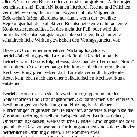
allen AN in einem Betrieb oder zumindest in größeren Abteilungen
gemeinsam sind. Dem AN können hierdurch Rechte und Pflichten
vermittelt werden, die in seiner Eigenschaft als Mitglied der
Belegschaft fußen;
allerdings nur dann, wenn der jeweilige
Regelungsinhalt der kollektiven Rechtsquelle eine dahingehende
Konkretisierung zulässt.
Ist dies nicht der Fall, oder wird die
normative Rechtsetzungsbefugnis überschritten, liegt nur eine
schuldrechtliche Wirkung zwischen den Vertragsparteien vor.
Dieser, uU von einer normativen Wirkung losgelöste,
betriebs(abteilungs)weite Bezug erklärt die Bezeichnung als
Betriebsnorm.
Daraus folgt ebenso, dass man den Terminus „Norm“
im konkreten Zusammenhang nicht immer mit einer normativen
Rechtswirkung gleichsetzen darf. Eine als verbindlich geltende
Regel
kann eben auch aus einer obligatorischen Rechtswirkung
entstehen.
Betriebsnormen lassen sich in zwei Untergruppen unterteilen:
Solidarnormen und Ordnungsnormen.
Solidarnormen sind einerseits
Bestimmungen zur Schaffung und Nutzung betrieblicher
Einrichtungen zugunsten der Belegschaft, andererseits regeln sie die
Zusammensetzung derselben.
Beispiele wären Betriebsküchen,
Unterstützungskassen, werksärztliche Dienste, Erholungsheime oder
quantitative Besetzungsregeln. Ordnungsnormen sind solche, die der
betrieblichen Ordnung dienen. Hier kommen etwa