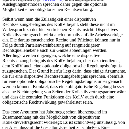
Auslegungsmethoden sprechen daher gegen die optionale
Möglichkeit einer obligatorischen Rechtswirkung.
Selbst wenn man die Zulässigkeit einer dispositiven
Rechtssetzungsbefugnis des KollV bejaht,
steht
diese nicht im
Widerspruch zu der hier vertretenen Rechtsansicht. Dispositives
Kollektivvertragsrecht wirkt auch normativ auf die Arbeitsverträge
ein. Die daraus entstehenden Rechte und Pflichten können nur in
Folge durch Parteienvereinbarung auf rangniedrigerer
Rechtsquellenebene auch zur Gänze abbedungen werden.
Allerdings werden diejenigen,
welche eine dispositive
Rechtssetzungsbefugnis des KollV bejahen, eher dazu tendieren,
dem KollV auch eine optionale obligatorische Regelungsbefugnis
zuzugestehen. Der Grund hierfür liegt darin, dass einige Argumente,
die für eine dispositive Rechtssetzungsbefugnis sprechen, ebenfalls
für eine optionale obligatorische Regelungsbefugnis urbar gemacht
werden können. Konkret, dass eine obligatorische Regelung besser
als eine Nichtregelung von Seiten der Kollektivvertragspartner wäre
und dass die zentralen Funktionen des KollV
auch durch eine
obligatorische Rechtswirkung gewährleistet seien.
Das erste Argument hat
Jabornegg
schon überzeugend im
Zusammenhang mit der Möglichkeit von dispositivem
Kollektivvertragsrecht widerlegt: Es ist schlichtweg unzulässig, von
der Abschlussauf die Gestaltungsfreiheit zu schließen. Eine