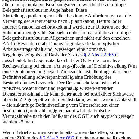
allem um quantitative Besetzungsregeln,
welche die zukünftige
Belegschaftsstruktur im Auge haben. Diese
Einstellungsquotierungen stellen bestimmte Anforderungen an die
Verteilung der Arbeitsplätze nach Qualifikation, Berufs- oder
anderer Gruppenzugehörigkeit und werden zur Untergruppe der
Solidarnormen gezählt.
Sie zielen daher primär auf die zukünftige
Belegschaftsstruktur im Allgemeinen und nicht auf den einzelnen
AN im Besonderen ab. Daraus folgt, dass sie kein typischer
Arbeitsvertragsinhalt sind, weswegen eine normative
Regelungsbefugnis auf Basis der Z 2 des
§ 2 Abs 2 ArbVG
ausscheidet. Im Gegensatz dazu hat der OGH
die normative
Rechtswirkung bei einem (Antrags-)Recht auf Definitivstellung iVm
einer Quotenregelung bejaht. Zu beachten ist allerdings, dass eine
Definitivstellung schwerpunktmäßig eine Erhöhung des
Bestandschutzes bezweckt. Der Bestandschutz selbst ist ein
typischer, wesentlicher und regelmäßig wiederkehrender
Dienstvertragsinhalt. Er kann daher auch bei restriktiver Sichtweise
über die Z 2 geregelt werden. Selbst dann, wenn – wie im Anlassfall
– die zukünftige Definitivstellung vom Unterschreiten einer
bestimmten Quote abhängig gemacht wird, da typische
Vertragsinhalte nach der Judikatur des OGH
auch atypisch geregelt
werden können.
Wenn Betriebsnormen keine Inhaltsnormen darstellen, können
andere Ziffern des
§ 2 Abs 2 ArbVG
für eine normative Regelung