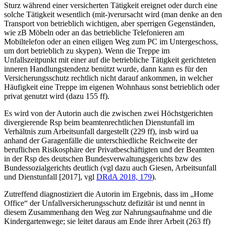
Sturz während einer versicherten Tätigkeit ereignet oder durch eine
solche Tätigkeit wesentlich (mit-)verursacht wird (man denke an den
Transport von betrieblich wichtigen, aber sperrigen Gegenständen,
wie zB Möbeln oder an das betriebliche Telefonieren am
Mobiltelefon oder an einen eiligen Weg zum PC im Untergeschoss,
um dort betrieblich zu skypen). Wenn die Treppe im
Unfallszeitpunkt mit einer auf die betriebliche Tätigkeit gerichteten
inneren Handlungstendenz benützt wurde, dann kann es für den
Versicherungsschutz
rechtlich nicht darauf ankommen, in welcher
Häufigkeit eine Treppe im eigenen Wohnhaus sonst betrieblich oder
privat genutzt wird (dazu 155 ff).
Es wird von der Autorin auch die zwischen zwei Höchstgerichten
divergierende Rsp beim beamtenrechtlichen Dienstunfall im
Verhältnis zum Arbeitsunfall dargestellt (229 ff), insb wird ua
anhand der Garagenfälle die unterschiedliche Reichweite der
beruflichen Risikosphäre der Privatbeschäftigten und der Beamten
in der Rsp des deutschen Bundesverwaltungsgerichts bzw des
Bundessozialgerichts deutlich (vgl dazu auch
Giesen
, Arbeitsunfall
und Dienstunfall [2017], vgl
DRdA 2018, 179
).
Zutreffend diagnostiziert die Autorin im Ergebnis, dass im „Home
Office“ der Unfallversicherungsschutz defizitär ist und nennt in
diesem Zusammenhang den Weg zur Nahrungsaufnahme und die
Kindergartenwege; sie leitet daraus am Ende ihrer Arbeit (263 ff)