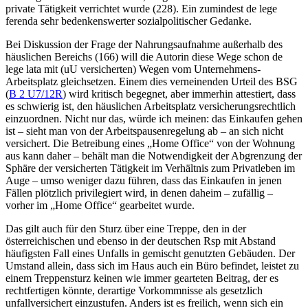
private Tätigkeit verrichtet wurde (228). Ein zumindest de lege
ferenda sehr bedenkenswerter sozialpolitischer Gedanke.
Bei Diskussion der Frage der Nahrungsaufnahme außerhalb des
häuslichen Bereichs (166) will die Autorin diese Wege schon de
lege lata mit (uU versicherten) Wegen vom Unternehmens-
Arbeitsplatz gleichsetzen. Einem dies verneinenden Urteil des BSG
(
B 2 U7/12R
) wird kritisch begegnet, aber immerhin attestiert, dass
es schwierig ist, den häuslichen Arbeitsplatz versicherungsrechtlich
einzuordnen. Nicht nur das, würde ich meinen: das Einkaufen gehen
ist – sieht man von der Arbeitspausenregelung ab – an sich nicht
versichert. Die Betreibung eines „Home Office“ von der Wohnung
aus kann daher – behält man die Notwendigkeit der Abgrenzung der
Sphäre der versicherten Tätigkeit im Verhältnis zum Privatleben im
Auge – umso weniger dazu führen, dass das Einkaufen in jenen
Fällen plötzlich privilegiert wird, in denen daheim – zufällig –
vorher im „Home Office“ gearbeitet wurde.
Das gilt auch für den Sturz über eine Treppe, den in der
österreichischen und ebenso in der deutschen Rsp mit Abstand
häufigsten Fall eines Unfalls in gemischt genutzten Gebäuden. Der
Umstand allein, dass sich im Haus auch ein Büro befindet, leistet zu
einem Treppensturz keinen wie immer gearteten Beitrag, der es
rechtfertigen könnte, derartige Vorkommnisse als gesetzlich
unfallversichert einzustufen. Anders ist es freilich, wenn sich ein