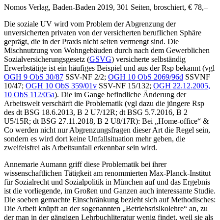
Nomos Verlag, Baden-Baden 2019, 301 Seiten, broschiert, € 78,–
Die soziale UV wird vom Problem der Abgrenzung der
unversicherten privaten von der versicherten beruflichen Sphäre
geprägt, die in der Praxis nicht selten vermengt sind. Die
Mischnutzung von Wohngebäuden durch nach dem Gewerblichen
Sozialversicherungsgesetz (
GSVG
) versicherte selbständig
Erwerbstätige ist ein häufiges Beispiel und aus der Rsp bekannt (vgl
OGH
9 ObS 30/87
SSV-NF 2/2;
OGH
10 ObS 2069/96d
SSVNF
10/47;
OGH
10 ObS 359/01v
SSV-NF 15/132;
OGH
22.12.2005,
10 ObS 112/05a
). Die im Gange befindliche Änderung der
Arbeitswelt verschärft die Problematik (vgl dazu die jüngere Rsp
des dt BSG 18.6.2013, B 2 U7/12R; dt BSG 5.7.2016, B 2
U5/15R; dt BSG 27.11.2018, B 2 U8/17R): Bei „Home-office“ &
Co werden nicht nur Abgrenzungsfragen dieser Art die Regel sein,
sondern es wird dort keine Unfallsituation mehr geben, die
zweifelsfrei als Arbeitsunfall erkennbar sein wird.
Annemarie Aumann
griff diese Problematik bei ihrer
wissenschaftlichen Tätigkeit am renommierten Max-Planck-Institut
für Sozialrecht und Sozialpolitik in München auf und das Ergebnis
ist die vorliegende, im Großen und Ganzen auch interessante Studie.
Die soeben gemachte Einschränkung bezieht sich auf Methodisches:
Die Arbeit knüpft an der sogenannten „Betriebsrisikolehre“ an, zu
der man in der gängigen Lehrbuchliteratur wenig findet, weil sie als