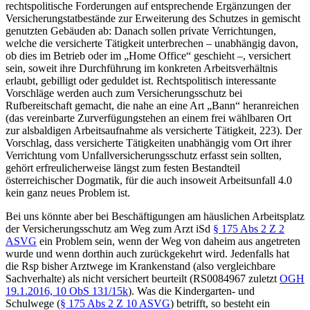
rechtspolitische Forderungen auf entsprechende Ergänzungen der
Versicherungstatbestände zur Erweiterung des Schutzes in gemischt
genutzten Gebäuden ab: Danach sollen private Verrichtungen,
welche die versicherte Tätigkeit unterbrechen – unabhängig davon,
ob dies im Betrieb oder im „Home Office“ geschieht –, versichert
sein, soweit ihre Durchführung im konkreten Arbeitsverhältnis
erlaubt, gebilligt oder geduldet ist. Rechtspolitisch interessante
Vorschläge werden auch zum Versicherungsschutz bei
Rufbereitschaft gemacht, die nahe an eine Art „Bann“ heranreichen
(das vereinbarte Zurverfügungstehen an einem frei wählbaren Ort
zur alsbaldigen Arbeitsaufnahme als versicherte Tätigkeit, 223). Der
Vorschlag, dass versicherte Tätigkeiten unabhängig vom Ort ihrer
Verrichtung vom Unfallversicherungsschutz erfasst sein sollten,
gehört erfreulicherweise längst zum festen Bestandteil
österreichischer Dogmatik, für die auch insoweit Arbeitsunfall 4.0
kein ganz neues Problem ist.
Bei uns könnte aber bei Beschäftigungen am häuslichen Arbeitsplatz
der Versicherungsschutz am Weg zum Arzt iSd
§ 175 Abs 2 Z 2
ASVG
ein Problem sein, wenn der Weg von daheim aus angetreten
wurde und wenn dorthin auch zurückgekehrt wird. Jedenfalls hat
die Rsp bisher Arztwege im Krankenstand (also vergleichbare
Sachverhalte) als nicht versichert beurteilt (RS0084967 zuletzt
OGH
19.1.2016,
10 ObS 131/15k
). Was die Kindergarten- und
Schulwege (
§ 175 Abs 2 Z 10 ASVG
) betrifft, so besteht ein