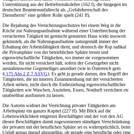
Unterstützung aus der Betriebsrisikolehre (162 f), die hingegen im
deutschen Beamtenunfallrecht als „Gefahrherrschaft des
Dienstherrn“ eine größere Rolle spielt (241 ff).
Die Bejahung des Versicherungsschutzes bei einem Weg in die
Küche zur Nahrungsaufnahme während einer Unterbrechung der
versicherten Tätigkeit im gemischt genutzten Haus wirkt insoweit
gekünstelt, als die Nahrungsaufnahme naturgemäß immer der
Erhaltung der Arbeitsfähigkeit dient, und dennoch die Rsp radikal
die Privatsphäre von der betrieblichen Sphäre trennt und
eigenwirtschaftliche Tätigkeiten, wo immer sie vorgenommen
werden, für nicht versichert hält, sofern der Gesetzgeber nicht
ausnahmsweise Gegenteiliges anordnet (wie in Österreich gem
§ 175 Abs 2 Z 7 ASVG
). Es geht ja gerade darum, den Begriff der
Tätigkeiten, die im inneren Zusammenhang mit der versicherten
Arbeit stehen, nicht durch die Einbeziehung eigenwirtschaftlicher
Tätigkeiten wie Waschen, Anziehen, Essen, Notdurft verrichten etc
unabsehbar ausfransen zu lassen.
Die Autorin widmet der Verrichtung privater Tätigkeiten am
Arbeitsplatz ein ganzes Kapitel (227 ff). Mit Blick auf die
Lebenswirklichkeit entgrenzt Beschäftigter und der von den AG
diesen Beschäftigten damit zugesonnenen ständigen Verschränkung
der privaten mit der beruflichen Sphäre sei es widersprüchlich, beim
Unfall genau darauf abzustellen, ob gerade eine berufliche oder eine