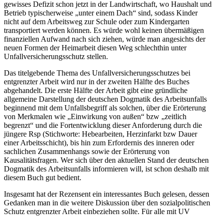
gewisses Defizit schon jetzt in der Landwirtschaft, wo Haushalt und
Betrieb typischerweise „unter einem Dach“ sind, sodass Kinder
nicht auf dem Arbeitsweg zur Schule oder zum Kindergarten
transportiert werden können. Es würde wohl keinen übermäßigen
finanziellen Aufwand nach sich ziehen, würde man angesichts der
neuen Formen der Heimarbeit diesen Weg schlechthin unter
Unfallversicherungsschutz stellen.
Das titelgebende Thema des Unfallversicherungsschutzes bei
entgrenzter Arbeit wird nur in der zweiten Hälfte des Buches
abgehandelt. Die erste Hälfte der Arbeit gibt eine gründliche
allgemeine Darstellung der deutschen Dogmatik des Arbeitsunfalls
beginnend mit dem Unfallsbegriff als solchen, über die Erörterung
von Merkmalen wie „Einwirkung von außen“ bzw „zeitlich
begrenzt“ und die Fortentwicklung dieser Anforderung durch die
jüngere Rsp (Stichworte: Hebearbeiten, Herzinfarkt bzw Dauer
einer Arbeitsschicht), bis hin zum Erfordernis des inneren oder
sachlichen Zusammenhangs sowie der Erörterung von
Kausalitätsfragen. Wer sich über den aktuellen Stand der deutschen
Dogmatik des Arbeitsunfalls informieren will, ist schon deshalb mit
diesem Buch gut bedient.
Insgesamt hat der Rezensent ein interessantes Buch gelesen, dessen
Gedanken man in die weitere Diskussion über den sozialpolitischen
Schutz entgrenzter Arbeit einbeziehen sollte. Für alle mit UV