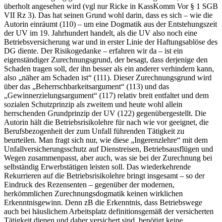
überholt angesehen wird (vgl nur
Ricke
in KassKomm Vor § 1 SGB
VII Rz 3). Das hat seinen Grund wohl darin, dass es sich – wie die
Autorin einräumt (110) – um eine Dogmatik aus der Entstehungszeit
der UV im 19. Jahrhundert handelt, als die UV also noch eine
Betriebsversicherung war und in erster Linie der Haftungsablöse des
DG diente. Der Risikogedanke – erfahren wir da – ist ein
eigenständiger Zurechnungsgrund, der besagt, dass derjenige den
Schaden tragen soll, der ihn besser als ein anderer verhindern kann,
also „näher am Schaden ist“ (111). Dieser Zurechnungsgrund wird
über das „Beherrschbarkeitsargument“ (113) und das
„Gewinnerzielungsargument“ (117) relativ breit entfaltet und dem
sozialen Schutzprinzip als zweitem und heute wohl allein
herrschenden Grundprinzip der UV (122) gegenübergestellt. Die
Autorin hält die Betriebsrisikolehre für nach wie vor geeignet, die
Berufsbezogenheit der zum Unfall führenden Tätigkeit zu
beurteilen. Man fragt sich nur, wie diese „Ingerenzlehre“ mit dem
Unfallversicherungsschutz auf Dienstreisen, Betriebsausflügen und
Wegen zusammenpasst, aber auch, was sie bei der Zurechnung bei
selbständig Erwerbstätigen leisten soll. Das wiederkehrende
Rekurrieren auf die Betriebsrisikolehre bringt insgesamt – so der
Eindruck des Rezensenten – gegenüber der modernen,
herkömmlichen Zurechnungsdogmatik keinen wirklichen
Erkenntnisgewinn. Denn zB die Erkenntnis, dass Betriebswege
auch bei häuslichem Arbeitsplatz definitionsgemäß der versicherten
Tätigkeit dienen und daher versichert sind, benötigt keine