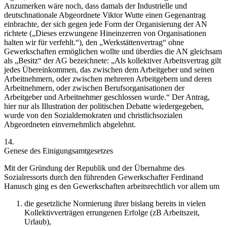
Anzumerken wäre noch, dass damals der Industrielle und
deutschnationale Abgeordnete
Viktor Wutte
einen Gegenantrag
einbrachte, der sich gegen jede Form der Organisierung der AN
richtete (
„Dieses erzwungene Hineinzerren von Organisationen
halten wir für verfehlt.“
), den „Werkstättenvertrag“ ohne
Gewerkschaften ermöglichen wollte und überdies die AN gleichsam
als „Besitz“ der AG bezeichnete:
„Als kollektiver Arbeitsvertrag gilt
jedes Übereinkommen, das zwischen dem Arbeitgeber und seinen
Arbeitnehmern, oder zwischen mehreren Arbeitgebern und deren
Arbeitnehmern, oder zwischen Berufsorganisationen der
Arbeitgeber und Arbeitnehmer geschlossen wurde.“
Der Antrag,
hier nur als Illustration der politischen Debatte wiedergegeben,
wurde von den Sozialdemokraten und christlichsozialen
Abgeordneten einvernehmlich abgelehnt.
14.
Genese des Einigungsamtgesetzes
Mit der Gründung der Republik und der Übernahme des
Sozialressorts durch den führenden Gewerkschafter
Ferdinand
Hanusch
ging es den Gewerkschaften arbeitsrechtlich vor allem um
die gesetzliche Normierung ihrer bislang bereits in vielen
Kollektivverträgen errungenen Erfolge (zB Arbeitszeit,
Urlaub),