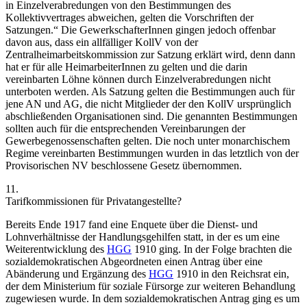
in Einzelverabredungen von den Bestimmungen des
Kollektivvertrages abweichen, gelten die Vorschriften der
Satzungen.“
Die GewerkschafterInnen gingen jedoch offenbar
davon aus, dass ein allfälliger KollV von der
Zentralheimarbeitskommission zur Satzung erklärt wird, denn dann
hat er für alle HeimarbeiterInnen zu gelten und die darin
vereinbarten Löhne können durch Einzelverabredungen nicht
unterboten werden.
Als Satzung gelten die Bestimmungen auch für
jene AN und AG, die nicht Mitglieder der den KollV ursprünglich
abschließenden Organisationen sind. Die genannten Bestimmungen
sollten auch für die entsprechenden Vereinbarungen der
Gewerbegenossenschaften gelten.
Die noch unter monarchischem
Regime vereinbarten Bestimmungen wurden in das letztlich von der
Provisorischen NV beschlossene Gesetz übernommen.
11.
Tarifkommissionen für Privatangestellte?
Bereits Ende 1917 fand eine Enquete über die Dienst- und
Lohnverhältnisse der Handlungsgehilfen statt, in der es um eine
Weiterentwicklung des
HGG
1910 ging. In der Folge brachten die
sozialdemokratischen Abgeordneten einen Antrag über eine
Abänderung und Ergänzung des
HGG
1910 in den Reichsrat ein,
der dem Ministerium für soziale Fürsorge zur weiteren Behandlung
zugewiesen wurde. In dem sozialdemokratischen Antrag ging es um