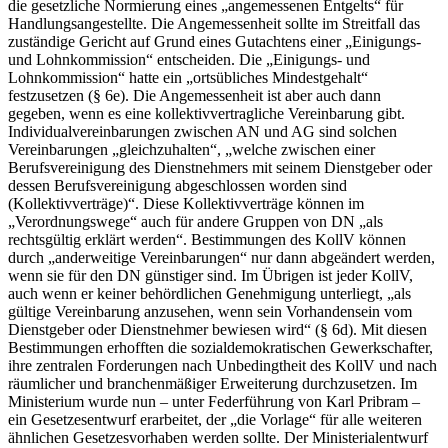
die gesetzliche Normierung eines „angemessenen Entgelts“ für
Handlungsangestellte. Die Angemessenheit sollte im Streitfall das
zuständige Gericht auf Grund eines Gutachtens einer „Einigungs-
und Lohnkommission“ entscheiden. Die „Einigungs- und
Lohnkommission“ hatte ein „ortsübliches Mindestgehalt“
festzusetzen (§ 6e). Die Angemessenheit ist aber auch dann
gegeben, wenn es eine kollektivvertragliche Vereinbarung gibt.
Individualvereinbarungen zwischen AN und AG sind solchen
Vereinbarungen „gleichzuhalten“,
„welche zwischen einer
Berufsvereinigung des Dienstnehmers mit seinem Dienstgeber oder
dessen Berufsvereinigung abgeschlossen worden sind
(Kollektivverträge)“
. Diese Kollektivverträge können im
„Verordnungswege“ auch für andere Gruppen von DN „als
rechtsgültig erklärt werden“. Bestimmungen des KollV können
durch „anderweitige Vereinbarungen“ nur dann abgeändert werden,
wenn sie für den DN günstiger sind. Im Übrigen ist jeder KollV,
auch wenn er keiner behördlichen Genehmigung unterliegt,
„als
gültige Vereinbarung anzusehen, wenn sein Vorhandensein vom
Dienstgeber oder Dienstnehmer bewiesen wird“
(§ 6d). Mit diesen
Bestimmungen erhofften die sozialdemokratischen Gewerkschafter,
ihre zentralen Forderungen nach Unbedingtheit des KollV und nach
räumlicher und branchenmäßiger Erweiterung durchzusetzen. Im
Ministerium wurde nun – unter Federführung von
Karl Pribram
–
ein Gesetzesentwurf erarbeitet, der „die Vorlage“ für alle weiteren
ähnlichen Gesetzesvorhaben werden sollte. Der Ministerialentwurf