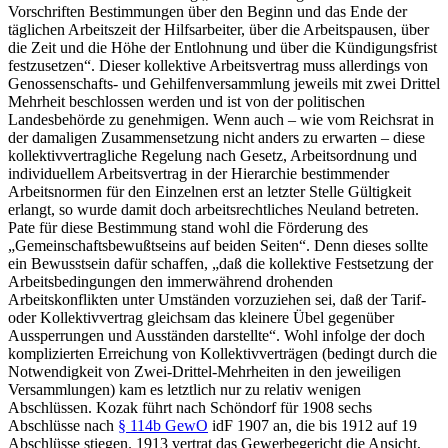
Vorschriften Bestimmungen über den Beginn und das Ende der
täglichen Arbeitszeit der Hilfsarbeiter, über die Arbeitspausen, über
die Zeit und die Höhe der Entlohnung und über die Kündigungsfrist
festzusetzen“.
Dieser kollektive Arbeitsvertrag muss allerdings von
Genossenschafts- und Gehilfenversammlung jeweils mit zwei Drittel
Mehrheit beschlossen werden und ist von der politischen
Landesbehörde zu genehmigen. Wenn auch – wie vom Reichsrat in
der damaligen Zusammensetzung nicht anders zu erwarten – diese
kollektivvertragliche Regelung nach Gesetz, Arbeitsordnung und
individuellem Arbeitsvertrag in der Hierarchie bestimmender
Arbeitsnormen für den Einzelnen erst an letzter Stelle Gültigkeit
erlangt, so wurde damit doch arbeitsrechtliches Neuland betreten.
Pate für diese Bestimmung stand wohl die Förderung des
„Gemeinschaftsbewußtseins auf beiden Seiten“
. Denn dieses sollte
ein Bewusstsein dafür schaffen,
„daß die kollektive Festsetzung der
Arbeitsbedingungen den immerwährend drohenden
Arbeitskonflikten unter Umständen vorzuziehen sei, daß der Tarif-
oder Kollektivvertrag gleichsam das kleinere Übel gegenüber
Aussperrungen und Ausständen darstellte“
.
Wohl infolge der doch
komplizierten Erreichung von Kollektivverträgen (bedingt durch die
Notwendigkeit von Zwei-Drittel-Mehrheiten in den jeweiligen
Versammlungen) kam es letztlich nur zu relativ wenigen
Abschlüssen.
Kozak
führt nach
Schöndorf
für 1908 sechs
Abschlüsse nach
§ 114b GewO
idF 1907 an, die bis 1912 auf 19
Abschlüsse stiegen. 1913 vertrat das Gewerbegericht die Ansicht,