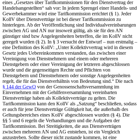
eines „Gesetzes über Tarifkommissionen für den Dienstvertrag der
Handelsangestellten“
sah vor: In jedem Sprengel einer Handels- und
Gewerbekammer wird eine Tarifkommission errichtet (§ 1). Jeder
KollV über Dienstverträge ist bei dieser Tarifkommission zu
hinterlegen. Ab der Veröffentlichung sind Individualvereinbarungen
zwischen AG und AN nur insoweit gültig, als sie für den AN
günstiger sind bzw Angelegenheiten betreffen, die im KollV nicht
geregelt wurden (§ 2). In § 3 versucht der Entwurf – nun erstmalig –
eine Definition des KollV:
„Unter Kollektivvertrag wird in diesem
Gesetz jedes Uebereinkommen verstanden, das zwischen einer
Vereinigung von Dienstnehmern und einem oder mehreren
Dienstgebern oder einer Vereinigung der letzteren abgeschlossen
wurde und die gegenseitigen Rechte und Pflichten von
Dienstgebern und Dienstnehmern oder sonstige Angelegenheiten
regelt, die für das Dienstverhältnis von Bedeutung sind.“
Die nach
§ 144 der GewO
von der Genossenschaftsversammlung im
Einvernehmen mit der Gehilfenversammlung vereinbarten
Dienstverträge haben als Kollektivverträge zu gelten. Die
Tarifkommission kann den KollV als „Satzung“ beschließen, sodass
er auch für jene Dienstverträge Gültigkeit hat, die außerhalb des
Geltungsbereiches eines KollV abgeschlossen wurden (§ 4). Die
§§ 5 und 6 regeln die Verhandlungen und die Aufgaben der
Tarifkommission. Bei Streitigkeiten, die aus Dienstverträgen
zwischen mehreren AN und AG entstehen, ist ein Vergleich
anzustreben. Sollte dieser nicht zustande kommen, ist eine