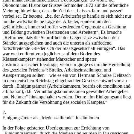
Ökonom und Historiker
Gustav Schmoller
1872 auf die öffentliche
Meinung hinwirken, dass die Zeit des
„Laissez faire und passer“
vorbei sei.
Er betonte,
„bei der Arbeiterfrage handle es sich nicht nur
um die wirtschaftliche Lage der Arbeiter, sondern um den
gefährlichen, immer schroffer werdenden Gegensatz an Gesittung
und Bildung zwischen Besitzenden und Arbeitern“
. Es brauche
„Reformen, daß die Schroffheit der Gegensätze zwischen den
Ständen ausgeglichen und auch die unteren als zufriedene,
fortschreitende Glieder sich der Staatsgesellschaft einfügen“
. Das
war weit entfernt von jeglicher „auf dem Boden des
Klassenkampfes“ stehender Marxscher und später
austromarxistischer Ideologie, vielmehr ginge es um die Herstellung
des „sozialen Friedens“: Streiks, Arbeitseinstellungen und
Aussperrungen sollten – wie es ein von
Hermann Schulze-Delitzsch
in den deutschen Reichstag eingebrachter Gesetzesentwurf vorsah
–
durch
„Einigungsämter (Arbeitskammern, boards oft concilition and
arbitration), d.h. Vermittlungskommissionen gewählter Arbeitgeber
und Nehmer“
hintangehalten werden. Denn:
„Im Einigungsamt liegt
für die Zukunft die Versöhnung des socialen Kampfes.“
2.
Einigungsämter als „friedensstiftende“ Institutionen
In der Folge geisterten Überlegungen zur Errichtung von
„Einigungsämtern“ durch die Medien und wurden in Diskussionen