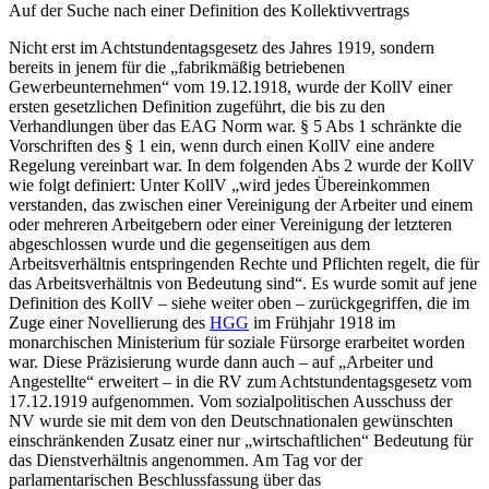
Auf der Suche nach einer Definition des Kollektivvertrags
Nicht erst im Achtstundentagsgesetz des Jahres 1919,
sondern
bereits in jenem für die
„fabrikmäßig betriebenen
Gewerbeunternehmen“
vom 19.12.1918,
wurde der KollV einer
ersten gesetzlichen Definition zugeführt, die bis zu den
Verhandlungen über das EAG Norm war. § 5 Abs 1 schränkte die
Vorschriften des § 1 ein, wenn durch einen KollV eine andere
Regelung vereinbart war. In dem folgenden Abs 2 wurde der KollV
wie folgt definiert: Unter KollV
„wird jedes Übereinkommen
verstanden, das zwischen einer Vereinigung der Arbeiter und einem
oder mehreren Arbeitgebern oder einer Vereinigung der letzteren
abgeschlossen wurde und die gegenseitigen aus dem
Arbeitsverhältnis entspringenden Rechte und Pflichten regelt, die für
das Arbeitsverhältnis von Bedeutung sind“
.
Es wurde somit auf jene
Definition des KollV – siehe weiter oben – zurückgegriffen, die im
Zuge einer Novellierung des
HGG
im Frühjahr 1918 im
monarchischen Ministerium für soziale Fürsorge erarbeitet worden
war. Diese Präzisierung wurde dann auch – auf „Arbeiter und
Angestellte“ erweitert – in die RV zum Achtstundentagsgesetz vom
17.12.1919 aufgenommen. Vom sozialpolitischen Ausschuss der
NV wurde sie mit dem von den Deutschnationalen gewünschten
einschränkenden Zusatz einer nur „wirtschaftlichen“ Bedeutung für
das Dienstverhältnis angenommen.
Am Tag vor der
parlamentarischen Beschlussfassung über das