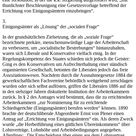
thunlichster Beschleunigung eine Gesetzesvorlage betreffend der
Errichtung von Einigungsämtern einzubringen“
.
3.
Einigungsämter als „Lösung“ der „socialen Frage“
In der grundsätzlichen Zielsetzung, die als „soziale Frage“
bezeichnete prekäre, menschenunwürdige Lage der Arbeiterschaft
zu verbessern, um
„socialistische Bestrebungen“
hintanzuhalten,
waren sich Liberale und Konservative vielfach einig. In der
Regelungskompetenz des Staates schieden sich jedoch die Geister:
Ging es den Konservativen um Aufrechterhaltung einer ständisch
organisierten Gesellschaft, betonten die Liberalen jedoch das freie
Assoziationswesen. Nachdem durch die Ausnahmegesetze 1884 die
gewerkschaftlichen Fachvereine behördlich weitgehend zerschlagen
wurden
oder sich selbst auflösten, griffen die Liberalen 1886 auf die
in den siebziger Jahren diskutierte Institution der Arbeiterkammern
zurück. In § 2 des Antrages wird bestimmt, dass die zu errichtenden
Arbeiterkammern
„zur Nominierung für zu errichtende
Schiedsgerichte (Einigungsämter) berufen werden“
können.
1890
brachte der deutschliberale Abgeordnete
Ernst von Plener
einen
Antrag auf
„Errichtung von Einigungsämtern“
ein.
Als deren Zweck
wurde
„die Herbeiführung eines gütlichen Übereinkommens“
über
Lohnverträge, Lohnhöhe und Arbeitsbedingungen angegeben.
Allerdings:
„Die Entscheidung über einen aus dem Lohnvertrag