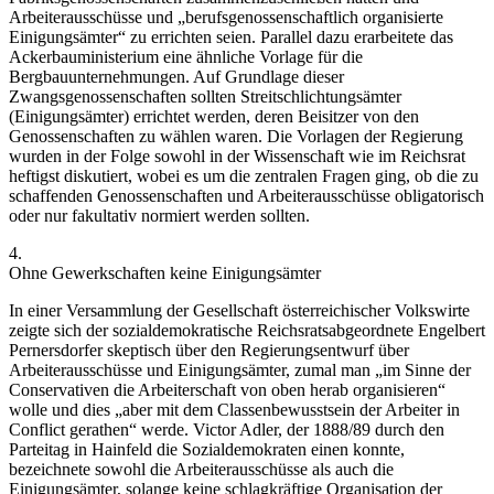
Arbeiterausschüsse und
„berufsgenossenschaftlich organisierte
Einigungsämter“
zu errichten seien.
Parallel dazu erarbeitete das
Ackerbauministerium eine ähnliche Vorlage für die
Bergbauunternehmungen.
Auf Grundlage dieser
Zwangsgenossenschaften sollten Streitschlichtungsämter
(Einigungsämter) errichtet werden, deren Beisitzer von den
Genossenschaften zu wählen waren. Die Vorlagen der Regierung
wurden in der Folge sowohl in der Wissenschaft wie im Reichsrat
heftigst diskutiert, wobei es um die zentralen Fragen ging, ob die zu
schaffenden Genossenschaften und Arbeiterausschüsse obligatorisch
oder nur fakultativ normiert werden sollten.
4.
Ohne Gewerkschaften keine Einigungsämter
In einer Versammlung der Gesellschaft österreichischer Volkswirte
zeigte sich der sozialdemokratische Reichsratsabgeordnete
Engelbert
Pernersdorfer
skeptisch über den Regierungsentwurf über
Arbeiterausschüsse und Einigungsämter, zumal man
„im Sinne der
Conservativen die Arbeiterschaft von oben herab organisieren“
wolle und dies
„aber mit dem Classenbewusstsein der Arbeiter in
Conflict gerathen“
werde.
Victor Adler
, der 1888/89 durch den
Parteitag in Hainfeld die Sozialdemokraten einen konnte,
bezeichnete sowohl die Arbeiterausschüsse als auch die
Einigungsämter, solange keine schlagkräftige Organisation der