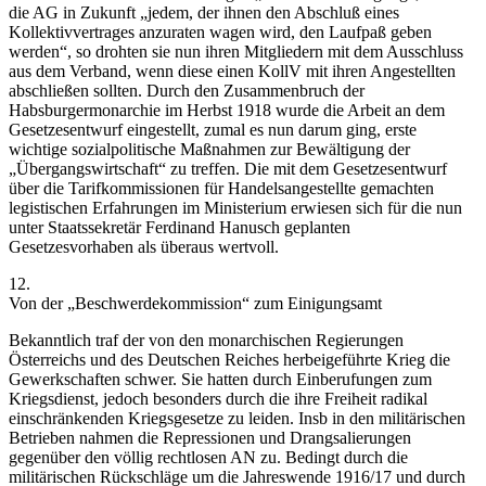
die AG in Zukunft
„jedem, der ihnen den Abschluß eines
Kollektivvertrages anzuraten wagen wird, den Laufpaß geben
werden“
,
so drohten sie nun ihren Mitgliedern mit dem Ausschluss
aus dem Verband, wenn diese einen KollV mit ihren Angestellten
abschließen sollten.
Durch den Zusammenbruch der
Habsburgermonarchie im Herbst 1918 wurde die Arbeit an dem
Gesetzesentwurf eingestellt, zumal es nun darum ging, erste
wichtige sozialpolitische Maßnahmen zur Bewältigung der
„Übergangswirtschaft“ zu treffen. Die mit dem Gesetzesentwurf
über die Tarifkommissionen für Handelsangestellte gemachten
legistischen Erfahrungen im Ministerium erwiesen sich für die nun
unter Staatssekretär
Ferdinand Hanusch
geplanten
Gesetzesvorhaben als überaus wertvoll.
12.
Von der „Beschwerdekommission“ zum Einigungsamt
Bekanntlich traf der von den monarchischen Regierungen
Österreichs und des Deutschen Reiches herbeigeführte Krieg die
Gewerkschaften schwer. Sie hatten durch Einberufungen zum
Kriegsdienst, jedoch besonders durch die ihre Freiheit radikal
einschränkenden Kriegsgesetze zu leiden. Insb in den militärischen
Betrieben nahmen die Repressionen und Drangsalierungen
gegenüber den völlig rechtlosen AN zu. Bedingt durch die
militärischen Rückschläge um die Jahreswende 1916/17 und durch