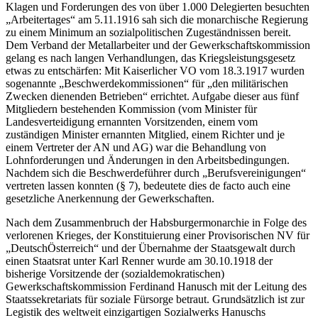
Klagen und Forderungen des von über 1.000 Delegierten besuchten
„Arbeitertages“ am 5.11.1916 sah sich die monarchische Regierung
zu einem Minimum an sozialpolitischen Zugeständnissen bereit.
Dem Verband der Metallarbeiter und der Gewerkschaftskommission
gelang es nach langen Verhandlungen, das Kriegsleistungsgesetz
etwas zu entschärfen: Mit Kaiserlicher VO vom 18.3.1917 wurden
sogenannte „
Beschwerdekommissionen
“ für „den militärischen
Zwecken dienenden Betrieben“ errichtet.
Aufgabe dieser aus fünf
Mitgliedern bestehenden Kommission (vom Minister für
Landesverteidigung ernannten Vorsitzenden, einem vom
zuständigen Minister ernannten Mitglied, einem Richter und je
einem Vertreter der AN und AG) war die Behandlung von
Lohnforderungen und Änderungen in den Arbeitsbedingungen.
Nachdem sich die Beschwerdeführer durch „Berufsvereinigungen“
vertreten lassen konnten (§ 7), bedeutete dies de facto auch eine
gesetzliche Anerkennung der Gewerkschaften.
Nach dem Zusammenbruch der Habsburgermonarchie in Folge des
verlorenen Krieges, der Konstituierung einer Provisorischen NV für
„DeutschÖsterreich“ und der Übernahme der Staatsgewalt durch
einen Staatsrat unter
Karl Renner
wurde am 30.10.1918 der
bisherige Vorsitzende der (sozialdemokratischen)
Gewerkschaftskommission
Ferdinand Hanusch
mit der Leitung des
Staatssekretariats für soziale Fürsorge betraut. Grundsätzlich ist zur
Legistik des weltweit einzigartigen Sozialwerks
Hanuschs