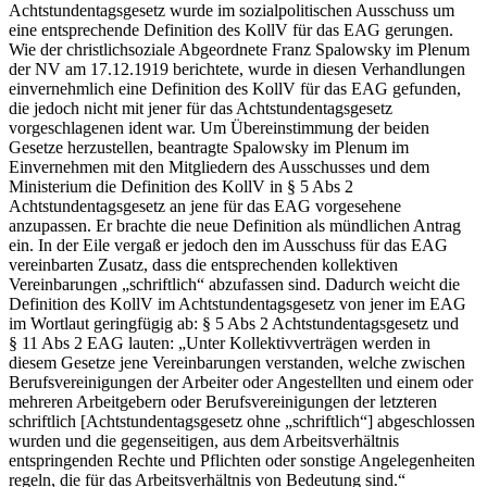
Achtstundentagsgesetz wurde im sozialpolitischen Ausschuss um
eine entsprechende Definition des KollV für das EAG gerungen.
Wie der christlichsoziale Abgeordnete
Franz Spalowsky
im Plenum
der NV am 17.12.1919 berichtete, wurde in diesen Verhandlungen
einvernehmlich eine Definition des KollV für das EAG gefunden,
die jedoch nicht mit jener für das Achtstundentagsgesetz
vorgeschlagenen ident war. Um Übereinstimmung der beiden
Gesetze herzustellen, beantragte
Spalowsky
im Plenum im
Einvernehmen mit den Mitgliedern des Ausschusses und dem
Ministerium die Definition des KollV in § 5 Abs 2
Achtstundentagsgesetz an jene für das EAG vorgesehene
anzupassen. Er brachte die neue Definition als mündlichen Antrag
ein. In der Eile vergaß er jedoch den im Ausschuss für das EAG
vereinbarten Zusatz, dass die entsprechenden kollektiven
Vereinbarungen „schriftlich“ abzufassen sind. Dadurch weicht die
Definition des KollV im Achtstundentagsgesetz von jener im EAG
im Wortlaut geringfügig ab: § 5 Abs 2 Achtstundentagsgesetz und
§ 11 Abs 2 EAG lauten:
„Unter Kollektivverträgen werden in
diesem Gesetze jene Vereinbarungen verstanden, welche zwischen
Berufsvereinigungen der Arbeiter oder Angestellten und einem oder
mehreren Arbeitgebern oder Berufsvereinigungen der letzteren
schriftlich
[Achtstundentagsgesetz ohne „schriftlich“]
abgeschlossen
wurden und die gegenseitigen, aus dem Arbeitsverhältnis
entspringenden Rechte und Pflichten oder sonstige Angelegenheiten
regeln, die für das Arbeitsverhältnis von Bedeutung sind.“