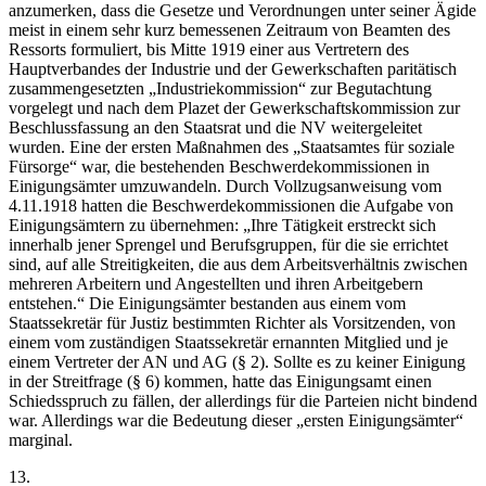
anzumerken, dass die Gesetze und Verordnungen unter seiner Ägide
meist in einem sehr kurz bemessenen Zeitraum von Beamten des
Ressorts formuliert, bis Mitte 1919 einer aus Vertretern des
Hauptverbandes der Industrie und der Gewerkschaften paritätisch
zusammengesetzten „Industriekommission“ zur Begutachtung
vorgelegt und nach dem Plazet der Gewerkschaftskommission zur
Beschlussfassung an den Staatsrat und die NV weitergeleitet
wurden.
Eine der ersten Maßnahmen des „Staatsamtes für soziale
Fürsorge“ war, die bestehenden Beschwerdekommissionen in
Einigungsämter umzuwandeln. Durch Vollzugsanweisung vom
4.11.1918 hatten die Beschwerdekommissionen die Aufgabe von
Einigungsämtern zu übernehmen:
„Ihre Tätigkeit erstreckt sich
innerhalb jener Sprengel und Berufsgruppen, für die sie errichtet
sind, auf alle Streitigkeiten, die aus dem Arbeitsverhältnis zwischen
mehreren Arbeitern und Angestellten und ihren Arbeitgebern
entstehen.“
Die Einigungsämter bestanden aus einem vom
Staatssekretär für Justiz bestimmten
Richter als Vorsitzenden, von
einem vom zuständigen Staatssekretär ernannten Mitglied und je
einem Vertreter der AN und AG (§ 2). Sollte es zu keiner Einigung
in der Streitfrage (§ 6) kommen, hatte das Einigungsamt einen
Schiedsspruch zu fällen, der allerdings für die Parteien nicht bindend
war. Allerdings war die Bedeutung dieser „ersten Einigungsämter“
marginal.
13.