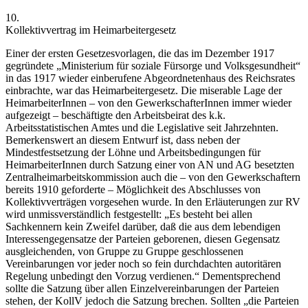
10.
Kollektivvertrag im Heimarbeitergesetz
Einer der ersten Gesetzesvorlagen, die das im Dezember 1917
gegründete „Ministerium für soziale Fürsorge und Volksgesundheit“
in das 1917 wieder einberufene Abgeordnetenhaus des Reichsrates
einbrachte, war das Heimarbeitergesetz.
Die miserable Lage der
HeimarbeiterInnen – von
den GewerkschafterInnen immer wieder
aufgezeigt – beschäftigte den Arbeitsbeirat des k.k.
Arbeitsstatistischen Amtes und die Legislative seit Jahrzehnten.
Bemerkenswert an diesem Entwurf ist, dass neben der
Mindestfestsetzung der Löhne und Arbeitsbedingungen für
HeimarbeiterInnen durch Satzung einer von AN und AG besetzten
Zentralheimarbeitskommission auch die – von den Gewerkschaftern
bereits 1910 geforderte
– Möglichkeit des Abschlusses von
Kollektivverträgen vorgesehen wurde.
In den Erläuterungen zur RV
wird unmissverständlich festgestellt:
„Es besteht bei allen
Sachkennern kein Zweifel darüber, daß die aus dem lebendigen
Interessengegensatze der Parteien geborenen, diesen Gegensatz
ausgleichenden, von Gruppe zu Gruppe geschlossenen
Vereinbarungen vor jeder noch so fein durchdachten autoritären
Regelung unbedingt den Vorzug verdienen.“
Dementsprechend
sollte die Satzung über allen Einzelvereinbarungen der Parteien
stehen, der KollV jedoch die Satzung brechen. Sollten
„die Parteien