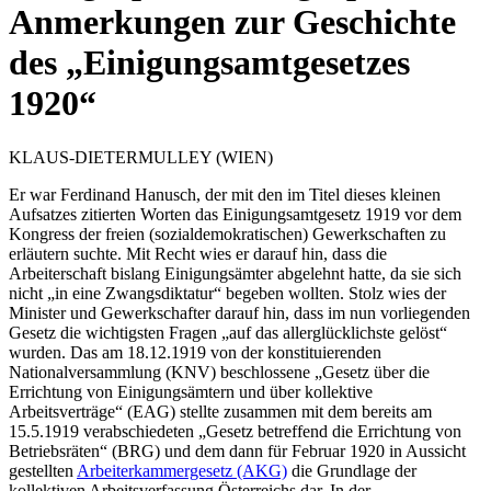
Anmerkungen zur Geschichte
des „Einigungsamtgesetzes
1920“
KLAUS-DIETER
MULLEY
(WIEN)
Er war
Ferdinand Hanusch
, der mit den im Titel dieses kleinen
Aufsatzes zitierten Worten das Einigungsamtgesetz 1919 vor dem
Kongress der freien (sozialdemokratischen) Gewerkschaften zu
erläutern suchte.
Mit Recht wies er darauf hin, dass die
Arbeiterschaft bislang Einigungsämter abgelehnt hatte, da sie sich
nicht
„in eine Zwangsdiktatur“
begeben wollten. Stolz wies der
Minister und Gewerkschafter darauf hin, dass im nun vorliegenden
Gesetz die wichtigsten Fragen
„auf das allerglücklichste gelöst“
wurden. Das am 18.12.1919 von der konstituierenden
Nationalversammlung (KNV) beschlossene „Gesetz über die
Errichtung von Einigungsämtern und über kollektive
Arbeitsverträge“ (EAG) stellte zusammen mit dem bereits am
15.5.1919 verabschiedeten „Gesetz betreffend die Errichtung von
Betriebsräten“ (BRG)
und dem dann für Februar 1920 in Aussicht
gestellten
Arbeiterkammergesetz (AKG)
die Grundlage der
kollektiven Arbeitsverfassung Österreichs dar. In der