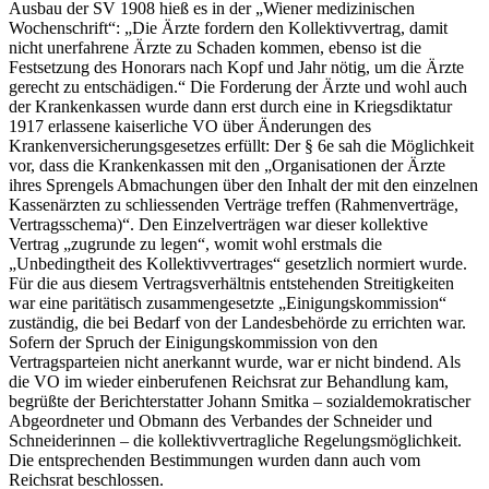
Ausbau der SV 1908 hieß es in der „Wiener medizinischen
Wochenschrift“:
„Die Ärzte fordern den Kollektivvertrag, damit
nicht unerfahrene Ärzte zu Schaden kommen, ebenso ist die
Festsetzung des Honorars nach Kopf und Jahr nötig, um die Ärzte
gerecht zu entschädigen.“
Die Forderung der Ärzte und wohl auch
der Krankenkassen wurde dann erst durch eine in Kriegsdiktatur
1917 erlassene kaiserliche VO über Änderungen des
Krankenversicherungsgesetzes erfüllt: Der § 6e sah die Möglichkeit
vor, dass die Krankenkassen mit den
„Organisationen der Ärzte
ihres Sprengels Abmachungen über den Inhalt der mit den einzelnen
Kassenärzten zu schliessenden Verträge treffen (Rahmenverträge,
Vertragsschema)“
.
Den Einzelverträgen war dieser kollektive
Vertrag
„zugrunde zu legen“
, womit wohl erstmals die
„Unbedingtheit des Kollektivvertrages“ gesetzlich normiert wurde.
Für die aus diesem Vertragsverhältnis entstehenden Streitigkeiten
war eine paritätisch zusammengesetzte „Einigungskommission“
zuständig, die bei Bedarf von der Landesbehörde zu errichten war.
Sofern der Spruch der Einigungskommission von den
Vertragsparteien nicht anerkannt wurde, war er nicht bindend.
Als
die VO im wieder einberufenen Reichsrat zur Behandlung kam,
begrüßte der Berichterstatter
Johann Smitka
– sozialdemokratischer
Abgeordneter und Obmann des Verbandes der Schneider und
Schneiderinnen – die kollektivvertragliche Regelungsmöglichkeit.
Die entsprechenden Bestimmungen wurden dann auch vom
Reichsrat beschlossen.