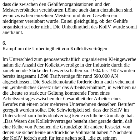
dass die zwischen den Gehilfenorganisationen und den
Meisterverbänden vereinbarten Löhne auch dann einzuhalten sind,
wenn zwischen einzelnen Meistern und ihren Gesellen ein
niedrigerer vereinbart wurde.
Es sei gleichgültig, ob der Gehilfe
organisiert sei oder nicht. Die Unbedingtheit des KollV wurde somit
anerkannt.
6.
Kampf um die Unbedingtheit von Kollektivverträgen
Im Unterschied zum genossenschaftlich organisierten Kleingewerbe
nahm die Anzahl der Kollektivverträge in der Industrie durch die
zunehmende Stärke der Gewerkschaften zu: 1904 bis 1907 wurden
bereits insgesamt 1.598 Tarifverträge für rund 590.000 AN
abgeschlossen.
Die Sozialdemokratie forderte denn auch vehement
ein
„einheitliches Gesetz über das Arbeitsverhältnis“
, in welchem ua
die
„heute so stark zur Geltung kommende Form eines
Arbeitsvertrages zwischen der Gesamtheit der Arbeiter eines
Berufes mit einem oder mehreren Unternehmen desselben Berufes“
geregelt werden sollte.
Die Schwierigkeit sei, dass der KollV im
Unterschied zum Individualvertrag keine rechtliche Grundlage hat:
„Das Wesen des Kollektivvertrages besteht aber gerade darin, daß
eine Reihe von Personen die Grundzüge für andere festsetzt, von
denen sie sicher keine ausdrückliche Vollmacht haben.“
Nachdem
der KollV jedoch auch für jene gelten soll,
„die zu seinem