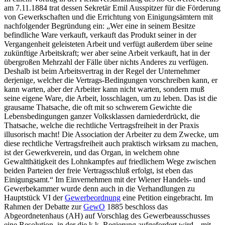
am 7.11.1884 trat dessen Sekretär Emil Ausspitzer für die Förderung
von Gewerkschaften und die Errichtung von Einigungsämtern mit
nachfolgender Begründung ein:
„Wer eine in seinem Besitze
befindliche Ware verkauft, verkauft das Produkt seiner in der
Vergangenheit geleisteten Arbeit und verfügt außerdem über seine
zukünftige Arbeitskraft; wer aber seine Arbeit verkauft, hat in der
übergroßen Mehrzahl der Fälle über nichts Anderes zu verfügen.
Deshalb ist beim Arbeitsvertrag in der Regel der Unternehmer
derjenige, welcher die Vertrags-Bedingungen vorschreiben kann, er
kann warten, aber der Arbeiter kann nicht warten, sondern muß
seine eigene Ware, die Arbeit, losschlagen, um zu leben. Das ist die
grausame Thatsache, die oft mit so schwerem Gewichte die
Lebensbedingungen ganzer Volksklassen darniederdrückt, die
Thatsache, welche die rechtliche Vertragsfreiheit in der Praxis
illusorisch macht! Die Association der Arbeiter zu dem Zwecke, um
diese rechtliche Vertragsfreiheit auch praktisch wirksam zu machen,
ist der Gewerkverein, und das Organ, in welchem ohne
Gewaltthätigkeit des Lohnkampfes auf friedlichem Wege zwischen
beiden Parteien der freie Vertragsschluß erfolgt, ist eben das
Einigungsamt.“
Im Einvernehmen mit der Wiener Handels- und
Gewerbekammer wurde denn auch in die Verhandlungen zu
Hauptstück VI der
Gewerbeordnung
eine Petition eingebracht. Im
Rahmen der Debatte zur
GewO
1885 beschloss das
Abgeordnetenhaus (AH) auf Vorschlag des Gewerbeausschusses
eine Resolution, in der die k.k. Regierung aufgefordert wird,
„mit