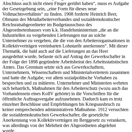
Abschluss auch nicht einen Finger gerührt haben“
, muss es Aufgabe
der Gesetzgebung sein,
„eine Form für dieses neue
Vollmachtsverhältnis“
zu finden.
1908 forderte
Heinrich Beer
,
Obmann des Metallarbeiterverbandes und sozialdemokratischer
Reichsratsabgeordneter im Budgetausschuss des
Abgeordnetenhauses vom k.k. Handelsministerium
„die an die
Industriellen zu vergebenden Lieferungen nur an solche
Unternehmer zu vergeben, die die von den Arbeiterorganisationen in
Kollektivverträgen vereinbarten Lohntarife anerkennen“
.
Mit dieser
Thematik, die bald auch auf die Lieferungen an das Heer
ausgedehnt wurde, befasste sich auf Antrag der Gewerkschafter in
der Folge der 1898 gegründete Arbeitsbeirat des Arbeitsstatistischen
Amtes. Das Gremium setzte sich aus Gewerkschaftern,
Unternehmern, Wissenschaftern und Ministerialvertretern zusammen
und hatte die Aufgabe, vor allem sozialpolitische Vorhaben zu
besprechen und zu initiieren.
Unternehmer und Ministerien wehrten
sich beharrlich, Maßnahmen für den Arbeiterschutz (wozu auch das
Vorhandensein eines KollV gehörte) in die Vorschriften für die
öffentliche Auftragsvergabe aufzunehmen. Dadurch kam es trotz
einzelner Beschlüsse und Empfehlungen bis Kriegsausbruch zu
keiner entsprechenden administrativen Maßnahme.
1912 versuchten
die sozialdemokratischen Gewerkschafter, die gesetzliche
Anerkennung von Kollektivverträgen im Berggesetz zu verankern,
was allerdings von der Mehrheit der Abgeordneten abgelehnt
wurde.