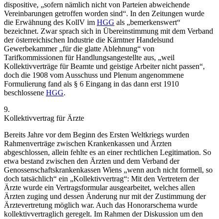
dispositive,
„sofern nämlich nicht von Parteien abweichende
Vereinbarungen getroffen worden sind“
. In den Zeitungen wurde
die Erwähnung des KollV im
HGG
als
„bemerkenswert“
bezeichnet.
Zwar sprach sich in Übereinstimmung mit dem Verband
der österreichischen Industrie die Kärntner Handelsund
Gewerbekammer
„für die glatte Ablehnung“
von
Tarifkommissionen für Handlungsangestellte aus,
„weil
Kollektivverträge für Beamte und geistige Arbeiter nicht passen“
,
doch die 1908 vom Ausschuss und Plenum angenommene
Formulierung fand als § 6 Eingang in das dann erst 1910
beschlossene
HGG
.
9.
Kollektivvertrag für Ärzte
Bereits Jahre vor dem Beginn des Ersten Weltkriegs wurden
Rahmenverträge zwischen Krankenkassen und Ärzten
abgeschlossen, allein fehlte es an einer rechtlichen Legitimation. So
etwa bestand zwischen den Ärzten und dem Verband der
Genossenschaftskrankenkassen Wiens
„wenn auch nicht formell, so
doch tatsächlich“
ein
„Kollektivvertrag“
:
Mit den Vertretern der
Ärzte wurde ein Vertragsformular ausgearbeitet, welches allen
Ärzten zuging und dessen Änderung nur mit der Zustimmung der
Ärztevertretung möglich war. Auch das Honorarschema wurde
kollektivvertraglich geregelt. Im Rahmen der Diskussion um den