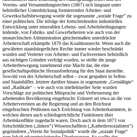
Vereins- und Versammlungsrechtes (1867) sich langsam unter
behördlicher Unterdrückung formierenden Arbeiter- und
Gewerkschaftsbewegung
wurde die sogenannte „soziale Frage“ zu
einer politischen. Die infolge der fortschreitenden industriellen
Entwicklung unter miserablen Lebens- und Arbeitsbedingungen
leidende, von Fabriks- und Gewerbeherren wie auch von der
monarchischen Administration gleichermaßen unterdrückte
Arbeiterschaft erkämpfte 1870 das Koalitionsrecht.
Wenn auch die
gewährten staatsbürgerlichen Rechte immer wieder beschränkt
wurden und Vertreter von Arbeiter- und Fachvereinen behördlich
aus nichtigen Gründen verfolgt wurden, so stellte die junge
Arbeiterbewegung zunehmend eine Macht dar, die eine
gesellschaftspolitische Herausforderung für den Staat darstellte.
Sowohl von der Arbeiterschaft selbst – zwar gespalten in Selbst-
und Staatshilfler, letztere darüber hinaus in sogenannte „Gemäßigte“
und „Radikale“ – wie auch von intellektueller Seite wurden
Vorschläge zur politischen Mitsprache und Verbesserung der
arbeitenden Bevölkerung eingebracht: Erinnert sei etwa an die von
Arbeitervereinen an die Regierung und an den Reichsrat
eingebrachten Petitionen nach Errichtung von Arbeiterkammern, in
welchen diesen auch schiedsgerichtliche Funktionen über
Arbeitskonflikte zugedacht waren.
Doch auch in dem 1873 von
fortschrittlichen („linken“) Wissenschaftlern („Kathedersozialisten“)
gegründeten „Verein für Sozialpolitik“
wurde die „soziale Frage“
zum Inhalt erkenntnisleitender Überlegungen. So wollte der