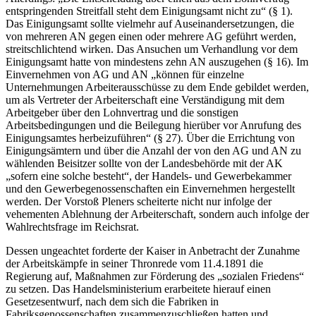
entspringenden Streitfall steht dem Einigungsamt nicht zu“
(§ 1).
Das Einigungsamt sollte vielmehr auf Auseinandersetzungen, die
von mehreren AN gegen einen oder mehrere AG geführt werden,
streitschlichtend wirken. Das Ansuchen um Verhandlung vor dem
Einigungsamt hatte von mindestens zehn AN auszugehen (§ 16). Im
Einvernehmen von AG und AN
„können für einzelne
Unternehmungen Arbeiterausschüsse zu dem Ende gebildet werden,
um als Vertreter der Arbeiterschaft eine Verständigung mit dem
Arbeitgeber über den Lohnvertrag und die sonstigen
Arbeitsbedingungen und die Beilegung hierüber vor Anrufung des
Einigungsamtes herbeizuführen“
(§ 27). Über die Errichtung von
Einigungsämtern und über die Anzahl der von den AG und AN zu
wählenden Beisitzer sollte von der Landesbehörde mit der AK
„sofern eine solche besteht“
, der Handels- und Gewerbekammer
und den Gewerbegenossenschaften ein Einvernehmen hergestellt
werden. Der Vorstoß
Pleners
scheiterte nicht nur infolge der
vehementen Ablehnung der Arbeiterschaft, sondern auch infolge der
Wahlrechtsfrage im Reichsrat.
Dessen ungeachtet forderte der Kaiser in Anbetracht der Zunahme
der Arbeitskämpfe in seiner Thronrede vom 11.4.1891 die
Regierung auf, Maßnahmen zur Förderung des „sozialen Friedens“
zu setzen. Das Handelsministerium erarbeitete hierauf einen
Gesetzesentwurf, nach dem sich die Fabriken in
Fabriksgenossenschaften zusammenzuschließen hatten und