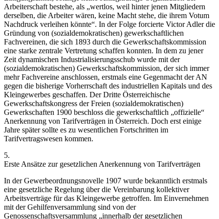
Arbeiterschaft bestehe, als
„wertlos, weil hinter jenen Mitgliedern
derselben, die Arbeiter wären, keine Macht stehe, die ihrem Votum
Nachdruck verleihen könnte“
.
In der Folge forcierte
Victor Adler
die
Gründung von (sozialdemokratischen) gewerkschaftlichen
Fachvereinen, die sich 1893 durch die Gewerkschaftskommission
eine starke zentrale Vertretung schaffen konnten.
In dem zu jener
Zeit dynamischen Industrialisierungsschub wurde mit der
(sozialdemokratischen) Gewerkschaftskommission, der sich immer
mehr Fachvereine anschlossen, erstmals eine Gegenmacht der AN
gegen die bisherige Vorherrschaft des industriellen Kapitals und des
Kleingewerbes geschaffen. Der Dritte Österreichische
Gewerkschaftskongress der Freien (sozialdemokratischen)
Gewerkschaften 1900 beschloss die gewerkschaftlich „offizielle“
Anerkennung von Tarifverträgen in Österreich. Doch erst einige
Jahre später sollte es zu wesentlichen Fortschritten im
Tarifvertragswesen kommen.
5.
Erste Ansätze zur gesetzlichen Anerkennung von Tarifverträgen
In der Gewerbeordnungsnovelle 1907
wurde bekanntlich
erstmals
eine gesetzliche Regelung über die Vereinbarung kollektiver
Arbeitsverträge für das Kleingewerbe getroffen. Im Einvernehmen
mit der Gehilfenversammlung sind von der
Genossenschaftsversammlung
„innerhalb der
gesetzlichen