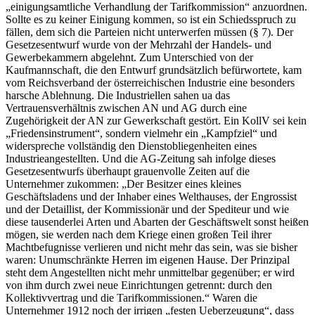
„einigungsamtliche Verhandlung der Tarifkommission“
anzuordnen.
Sollte es zu keiner Einigung kommen, so ist
ein Schiedsspruch zu
fällen, dem sich die Parteien nicht unterwerfen müssen (§ 7). Der
Gesetzesentwurf wurde von der Mehrzahl der Handels- und
Gewerbekammern abgelehnt.
Zum Unterschied von der
Kaufmannschaft, die den Entwurf grundsätzlich befürwortete, kam
vom Reichsverband der österreichischen Industrie eine besonders
harsche Ablehnung.
Die Industriellen sahen ua das
Vertrauensverhältnis zwischen AN und AG durch eine
Zugehörigkeit der AN zur Gewerkschaft gestört. Ein KollV sei kein
„Friedensinstrument“, sondern vielmehr ein „Kampfziel“ und
widerspreche vollständig den Dienstobliegenheiten eines
Industrieangestellten. Und die AG-Zeitung sah infolge dieses
Gesetzesentwurfs überhaupt grauenvolle Zeiten auf die
Unternehmer zukommen:
„Der Besitzer eines kleines
Geschäftsladens und der Inhaber eines Welthauses, der Engrossist
und der Detaillist, der Kommissionär und der Spediteur und wie
diese tausenderlei Arten und Abarten der Geschäftswelt sonst heißen
mögen, sie werden nach dem Kriege einen großen Teil ihrer
Machtbefugnisse verlieren und nicht mehr das sein, was sie bisher
waren: Unumschränkte Herren im eigenen Hause. Der Prinzipal
steht dem Angestellten nicht mehr unmittelbar gegenüber; er wird
von ihm durch zwei neue Einrichtungen getrennt: durch den
Kollektivvertrag und die Tarifkommissionen.“
Waren die
Unternehmer 1912 noch der irrigen
„festen Ueberzeugung“
, dass