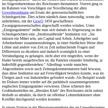
im Abgeordnetenhaus des Reichsrates thematisiert. Vorerst ging es
im Rahmen von Vorschlägen zur Novellierung der alten
Gewerbeordnung
um Ersatz der genossenschaftlichen
Schiedsgerichte. Dies schien nämlich dann notwendig, wenn die
unbeliebten, mit der
GewO
1859 geschaffenen
Zwangsgenossenschaften abgeschafft werden würden. Unter
„Einigungsämtern“ stellte man sich damals in Abgrenzung zu den
Schiedsgerichten eine
„friedensstiftende“
Institution vor:
„Sie
müssen ein Mittel sein, um Capital und Arbeit, Arbeitgeber und
Arbeitnehmer zusammenzubringen, in einer friedlichen Weise über
Löhne und andere von Zeit zu Zeit auftauchende Fragen und
Differenzen zu dicutiren und dadurch womöglich zu einer
Verständigung zu gelangen, nicht aber erst eingreifen, wenn der
Hader bereits ausgebrochen ist, die Parteien einander feindselig, ja
haßerfüllt gegenüberstehen.“
Allerdings wurde manchen
Abgeordneten
sowie auch Zeitungskommentatoren bald bewusst,
dass diese Institution nur auf Freiwilligkeit beruhen konnte, was im
Übrigen auch von Industriellen gefordert wurde. Als Beispiel wurde
im Diskurs immer wieder auf die paritätisch zusammengesetzten
englischen Einigungsämter verwiesen.
Diese schienen den
Großindustriellen im „liberalen Klub“ des Reichsrates nicht zuletzt
deshalb so attraktiv, da durch sie offenbar Lohnreduktionen ohne
Konflikt durchgesetzt werden konnten.
In einem Vortrag in der Plenarversammlung des nö Gewerbevereins