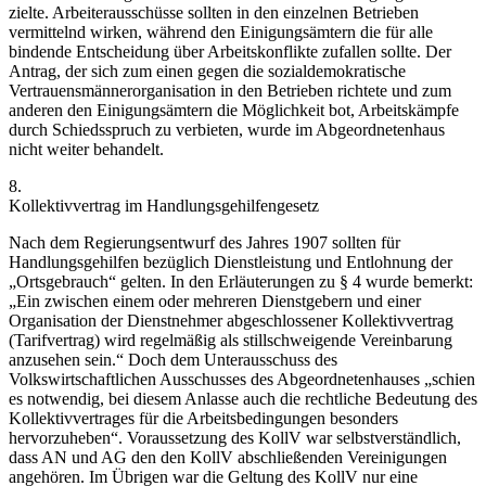
zielte. Arbeiterausschüsse sollten in den einzelnen Betrieben
vermittelnd wirken, während den Einigungsämtern die für alle
bindende Entscheidung über Arbeitskonflikte zufallen sollte.
Der
Antrag, der sich zum einen gegen die sozialdemokratische
Vertrauensmännerorganisation in den Betrieben richtete und zum
anderen den Einigungsämtern die Möglichkeit bot, Arbeitskämpfe
durch Schiedsspruch zu verbieten, wurde im Abgeordnetenhaus
nicht weiter behandelt.
8.
Kollektivvertrag im Handlungsgehilfengesetz
Nach dem Regierungsentwurf des Jahres 1907 sollten für
Handlungsgehilfen bezüglich Dienstleistung und Entlohnung der
„Ortsgebrauch“
gelten. In den Erläuterungen zu § 4 wurde bemerkt:
„Ein zwischen einem oder mehreren Dienstgebern und einer
Organisation der Dienstnehmer abgeschlossener Kollektivvertrag
(Tarifvertrag) wird regelmäßig als stillschweigende Vereinbarung
anzusehen sein.“
Doch dem Unterausschuss des
Volkswirtschaftlichen Ausschusses des Abgeordnetenhauses
„schien
es notwendig, bei diesem Anlasse auch die rechtliche Bedeutung des
Kollektivvertrages für die Arbeitsbedingungen besonders
hervorzuheben“
.
Voraussetzung des KollV war selbstverständlich,
dass AN und AG den den KollV abschließenden Vereinigungen
angehören. Im Übrigen war die Geltung des KollV nur eine