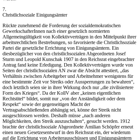
7.
Christlichsoziale Einigungsämter
Rückte zunehmend die Forderung der sozialdemokratischen
GewerkschafterInnen nach einer gesetzlich normierten
Allgemeingültigkeit von Kollektivverträgen in den Mittelpunkt ihrer
arbeitsrechtlichen Bestrebungen, so favorisierte die Christlichsoziale
Partei die gesetzliche Errichtung von Einigungsämtern. Ein
diesbezüglicher von den christlichsozialen Abgeordneten
Josef
Sturm
und
Leopold Kunschak
1907 in den Reichsrat eingebrachter
Antrag fand keine Erledigung. Den Kollektivverträgen wurde von
Seiten der christlichsozialen AN zwar die Absicht attestiert,
„das
Verhältnis zwischen Arbeitgeber und Arbeitnehmer
wenigstens für
eine bestimmte Zeit vor Streiks oder Aussperrungen zu bewahren“
,
doch letztlich seien sie in ihrer Wirkung doch nur
„die zivilisiertere
Form des Krieges“
.
Da der KollV aber
„keinen eigentlichen
Rechtstitel“
bildet, somit nur
„von der Anständigkeit oder dem
Respekt“
sowie der gegenseitigen Macht der
Vertragsabschließenden abhängig sei, könne der Streik nicht
ausgeschlossen werden. Deshalb müsse
„nach anderen
Möglichkeiten, den Streik auszuschalten“
, gesucht werden. 1912
brachte der christlichsoziale Abgeordnete
Ämilian Schöpfer
erneut
einen neuen Gesetzesentwurf in den Reichsrat ein, der wiederum
auf die Errichtung von Arbeiterausschüssen und Einigungsämtern