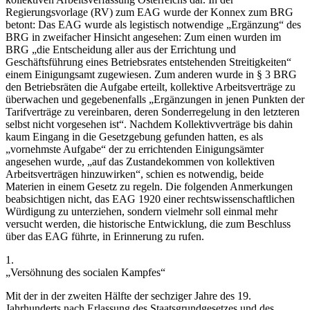
Regierungsvorlage (RV) zum EAG
wurde der Konnex zum BRG
betont: Das EAG wurde als legistisch notwendige „Ergänzung“ des
BRG in zweifacher Hinsicht angesehen: Zum einen wurden im
BRG
„die Entscheidung aller aus der Errichtung und
Geschäftsführung eines Betriebsrates entstehenden Streitigkeiten“
einem Einigungsamt zugewiesen. Zum anderen wurde in § 3 BRG
den Betriebsräten die Aufgabe erteilt, kollektive Arbeitsverträge zu
überwachen und gegebenenfalls
„Ergänzungen in jenen Punkten der
Tarifverträge zu vereinbaren, deren Sonderregelung in den letzteren
selbst nicht vorgesehen ist“
. Nachdem Kollektivverträge bis dahin
kaum
Eingang in die Gesetzgebung gefunden hatten, es als
„vornehmste Aufgabe“
der zu errichtenden Einigungsämter
angesehen wurde,
„auf das Zustandekommen von kollektiven
Arbeitsverträgen hinzuwirken“
, schien es notwendig, beide
Materien in einem Gesetz zu regeln. Die folgenden Anmerkungen
beabsichtigen nicht, das EAG 1920 einer rechtswissenschaftlichen
Würdigung zu unterziehen,
sondern vielmehr soll einmal mehr
versucht werden, die historische Entwicklung, die zum Beschluss
über das EAG führte, in Erinnerung zu rufen.
1.
„Versöhnung des socialen Kampfes“
Mit der in der zweiten Hälfte der sechziger Jahre des 19.
Jahrhunderts nach Erlassung des Staatsgrundgesetzes und des