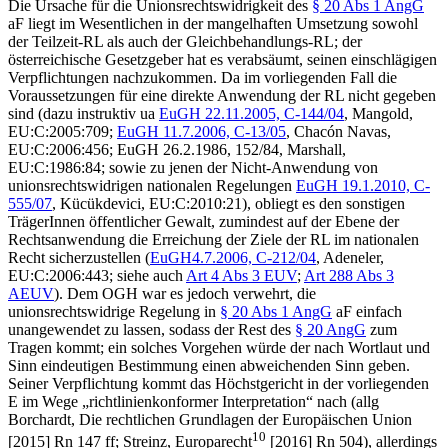
Die Ursache für die Unionsrechtswidrigkeit des
§ 20 Abs 1 AngG
aF liegt im Wesentlichen in der
mangelhaften Umsetzung
sowohl
der Teilzeit-RL als auch der Gleichbehandlungs-RL; der
österreichische Gesetzgeber hat es verabsäumt, seinen einschlägigen
Verpflichtungen nachzukommen. Da im vorliegenden Fall die
Voraussetzungen für eine direkte Anwendung der RL nicht gegeben
sind (dazu instruktiv ua
EuGH
22.11.2005,
C-144/04
,
Mangold
,
EU:C:2005:709;
EuGH
11.7.2006,
C-13/05
,
Chacón Navas
,
EU:C:2006:456;
EuGH
26.2.1986,
152/84
,
Marshall
,
EU:C:1986:84; sowie zu jenen der Nicht-Anwendung von
unionsrechtswidrigen nationalen Regelungen
EuGH
19.1.2010,
C-
555/07
,
Kücükdevici
, EU:C:2010:21), obliegt es den sonstigen
TrägerInnen öffentlicher Gewalt, zumindest auf der
Ebene der
Rechtsanwendung
die Erreichung der Ziele der RL im nationalen
Recht sicherzustellen (
EuGH
4.7.2006,
C-212/04
,
Adeneler
,
EU:C:2006:443; siehe auch
Art 4 Abs 3 EUV
;
Art 288 Abs 3
AEUV
). Dem OGH war es jedoch verwehrt, die
unionsrechtswidrige Regelung in
§ 20 Abs 1 AngG
aF einfach
unangewendet zu lassen, sodass der Rest des
§ 20 AngG
zum
Tragen kommt; ein solches Vorgehen würde der nach Wortlaut und
Sinn eindeutigen Bestimmung einen abweichenden Sinn geben.
Seiner Verpflichtung kommt das Höchstgericht in der vorliegenden
E im Wege „richtlinienkonformer Interpretation“ nach (allg
Borchardt
, Die rechtlichen Grundlagen der Europäischen Union
10
[2015] Rn 147 ff;
Streinz
, Europarecht
[2016] Rn 504), allerdings