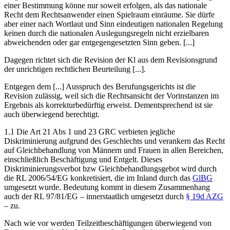
einer Bestimmung könne nur soweit erfolgen, als das nationale
Recht dem Rechtsanwender einen Spielraum einräume. Sie dürfe
aber einer nach Wortlaut und Sinn eindeutigen nationalen Regelung
keinen durch die nationalen Auslegungsregeln nicht erzielbaren
abweichenden oder gar entgegengesetzten Sinn geben. [...]
Dagegen richtet sich die
Revision
der
Kl
aus dem Revisionsgrund
der unrichtigen rechtlichen Beurteilung [...].
Entgegen dem [...] Ausspruch des Berufungsgerichts ist die
Revision zulässig, weil sich die Rechtsansicht der Vorinstanzen im
Ergebnis als korrekturbedürftig erweist. Dementsprechend ist sie
auch überwiegend berechtigt.
1.1 Die Art 21 Abs 1 und 23 GRC verbieten jegliche
Diskriminierung aufgrund des Geschlechts und verankern das Recht
auf Gleichbehandlung von Männern und Frauen in allen Bereichen,
einschließlich Beschäftigung und Entgelt. Dieses
Diskriminierungsverbot bzw Gleichbehandlungsgebot wird durch
die RL 2006/54/EG konkretisiert, die im Inland durch das
GlBG
umgesetzt wurde.
Bedeutung kommt in diesem Zusammenhang
auch der RL 97/81/EG – innerstaatlich umgesetzt durch
§ 19d AZG
– zu.
Nach wie vor werden Teilzeitbeschäftigungen überwiegend von