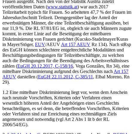
Frauen ausgeübt. Nach den von der Statistik Austria zuletzt
veröffentlichten Daten (
www.statistik.at
) war auch 2017
Teilzeitarbeit typisch für Frauen. So arbeiteten 47,7 % der Frauen im
Jahresdurchschnitt Teilzeit. Demgegenüber lag der Anteil der
erwerbstätigen Männer, die eine Teilzeitbeschäftigung ausüben, bei
nur 11,9 %. Die RL 97/81/EG ist, obgleich sie auch Männern zugute
kommt, in erster Linie auf die Beseitigung der mittelbaren
Diskriminierung von Frauen gerichtet (
Kucsko-Stadelmayer/Kuras
in
Mayer/Stöger
,
EUV
/AEUV
Art 157 AEUV
Rz 134). Nach stRsp
des EuGH können schlechtere entgeltrechtliche Modalitäten und
Beschäftigungsbedingungen für Teilzeitbeschäftigte, zu welchen
auch die Bedingungen für die Beendigung des Arbeitsverhältnisses
zählen (
EuGH
20.12.2017,
C-158/16
,
Vega Gonzáles
, Rn 34), eine
mittelbare Diskriminierung aufgrund des Geschlechts nach
Art 157
AEUV
darstellen (
EuGH
22.11.2012,
C-385/11
,
Elbal Moreno
, Rn
29).
1.2 Eine mittelbare Diskriminierung liegt vor, wenn dem Anschein
nach neutrale Vorschriften, Kriterien oder Verfahren einen
wesentlich höheren Anteil der Angehörigen eines Geschlechts
benachteiligen, es sei denn, die betreffenden Vorschriften, Kriterien
oder Verfahren sind zur Erreichung eines rechtmäßigen Ziels
angemessen und notwendig (vgl Art 2 Abs 1 lit b der RL
2006/54/EG).