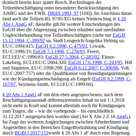
(kritisch bereits kurz später
Resch
, Rechtsfragen der
Teilzeitbeschäftigung unter besonderer Berücksichtigung des
ArbBG und des EWR,
DRdA 1993, 97
[104]
). Im Anschluss daran
fand auch die Teilzeit-RL 97/81/EG keinen Niederschlag in
§ 20
Abs 1 AngG
aF; dasselbe gilt für weitere Entscheidungen des
EuGH über die Abgrenzung zwischen erlaubter und unerlaubter
Ungleichbehandlung von Teilzeitbeschäftigten (siehe nur
EuGH
15.12.1994,
C-399/92
ua,
Stadt Lengerich/Angelika Helmig ua
,
EU:C:1994:415;
EuGH
6.2.1996,
C-475/93
,
Lewark
,
EU:C:1996:33;
EuGH
7.3.1996,
C-278/93
, Freers
,
ECLI:EU:C:1996:83;
EuGH
27.5.2004,
C-285/02
,
Elsner-
Lakeberg
, ECLI:EU:C:2004:320;
EuGH
17.6.1998,
C-243/95
,
Hill
und Stapleton
, EU:C:1998:298;
EuGH
6.12.2007,
C-300/06
, Voß
,
EU:C:2007:757) oder die Qualifikation von Beendigungsleistungen
wie der Kündigungsentschädigung als Entgelt (
EuGH
9.2.1999,
C-
167/97
,
Seymour-Smith
, ECLI:EU:C:1999:60).
§ 20 Abs 1 AngG
aF mit dem eben angesprochenen, nach dem
Beschäftigungsausmaß differenzierenden Inhalt ist seit 1.1.2018
nicht mehr in Kraft und kommt allenfalls noch für Kündigungen
zum Tragen, die – wie die vorliegende – bis einschließlich
31.12.2017 ausgesprochen worden sind (Art X Abs 2 Z 16
AngG
).
Im Zuge der weiteren Angleichungen zwischen ArbeiterInnen und
Angestellten in den Bereichen Entgeltfortzahlung und Kündigung
durch
BGBl I 2017/153
wurde § 20 Abs 1 aF durch eine Regelung