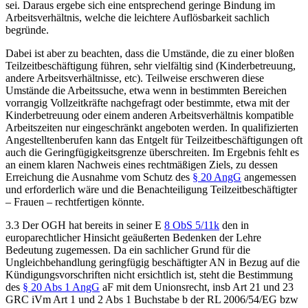
sei. Daraus ergebe sich eine entsprechend geringe Bindung im
Arbeitsverhältnis, welche die leichtere Auflösbarkeit sachlich
begründe.
Dabei ist aber zu beachten, dass die Umstände, die zu einer bloßen
Teilzeitbeschäftigung führen, sehr vielfältig sind (Kinderbetreuung,
andere Arbeitsverhältnisse, etc). Teilweise erschweren diese
Umstände die Arbeitssuche, etwa wenn in bestimmten Bereichen
vorrangig Vollzeitkräfte nachgefragt oder bestimmte, etwa mit der
Kinderbetreuung oder einem anderen Arbeitsverhältnis kompatible
Arbeitszeiten nur eingeschränkt angeboten werden. In qualifizierten
Angestelltenberufen kann das Entgelt für Teilzeitbeschäftigungen oft
auch die Geringfügigkeitsgrenze überschreiten. Im Ergebnis fehlt es
an einem klaren Nachweis eines rechtmäßigen Ziels, zu dessen
Erreichung die Ausnahme vom Schutz des
§ 20 AngG
angemessen
und erforderlich wäre und die Benachteiligung Teilzeitbeschäftigter
– Frauen – rechtfertigen könnte.
3.3 Der OGH hat bereits in seiner
E
8 ObS 5/11k
den in
europarechtlicher Hinsicht geäußerten Bedenken der Lehre
Bedeutung zugemessen. Da ein sachlicher Grund für die
Ungleichbehandlung geringfügig beschäftigter AN in Bezug auf die
Kündigungsvorschriften nicht ersichtlich ist, steht die Bestimmung
des
§ 20 Abs 1 AngG
aF mit dem Unionsrecht, insb Art 21 und 23
GRC iVm Art 1 und 2 Abs 1 Buchstabe b der RL 2006/54/EG bzw