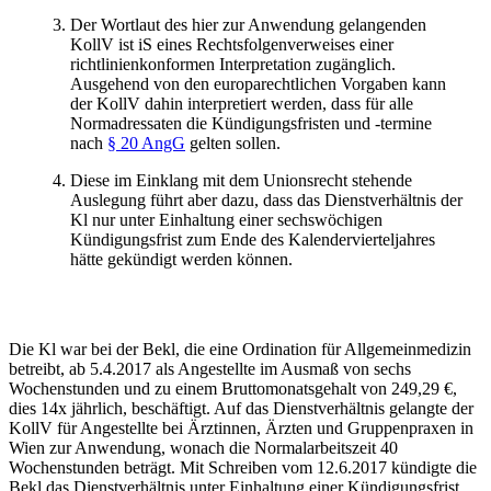
Der Wortlaut des hier zur Anwendung gelangenden
KollV ist iS eines Rechtsfolgenverweises einer
richtlinienkonformen Interpretation zugänglich.
Ausgehend von den europarechtlichen Vorgaben kann
der KollV dahin interpretiert werden, dass für alle
Normadressaten die Kündigungsfristen und -termine
nach
§ 20 AngG
gelten sollen.
Diese im Einklang mit dem Unionsrecht stehende
Auslegung führt aber dazu, dass das Dienstverhältnis der
Kl nur unter Einhaltung einer sechswöchigen
Kündigungsfrist zum Ende des Kalendervierteljahres
hätte gekündigt werden können.
Die Kl war bei der Bekl, die eine Ordination für Allgemeinmedizin
betreibt, ab 5.4.2017 als Angestellte im Ausmaß von sechs
Wochenstunden und zu einem Bruttomonatsgehalt von 249,29 €,
dies 14x jährlich, beschäftigt. Auf das Dienstverhältnis gelangte der
KollV für Angestellte bei Ärztinnen, Ärzten und Gruppenpraxen in
Wien zur Anwendung, wonach die Normalarbeitszeit 40
Wochenstunden beträgt. Mit Schreiben vom 12.6.2017 kündigte die
Bekl das Dienstverhältnis unter Einhaltung einer Kündigungsfrist