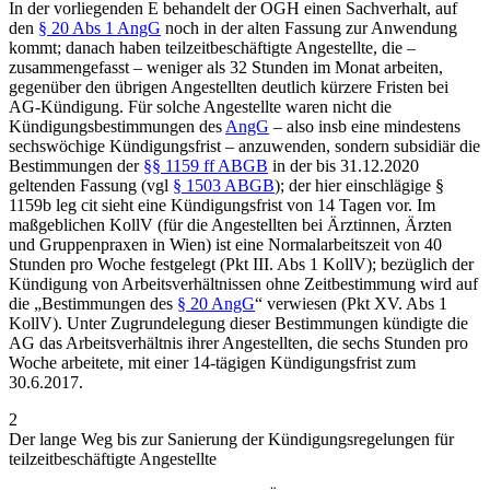
In der vorliegenden E behandelt der OGH einen Sachverhalt, auf
den
§ 20 Abs 1 AngG
noch in der alten Fassung zur Anwendung
kommt; danach haben
teilzeitbeschäftigte Angestellte
, die –
zusammengefasst – weniger als 32 Stunden im Monat arbeiten,
gegenüber den übrigen Angestellten deutlich
kürzere Fristen
bei
AG-Kündigung. Für solche Angestellte waren nicht die
Kündigungsbestimmungen des
AngG
– also insb eine mindestens
sechswöchige Kündigungsfrist – anzuwenden, sondern subsidiär die
Bestimmungen der
§§ 1159 ff ABGB
in der bis 31.12.2020
geltenden Fassung (vgl
§ 1503 ABGB
); der hier einschlägige §
1159b leg cit sieht eine Kündigungsfrist von 14 Tagen vor. Im
maßgeblichen KollV (für die Angestellten bei Ärztinnen, Ärzten
und Gruppenpraxen in Wien) ist eine Normalarbeitszeit von 40
Stunden pro Woche festgelegt (Pkt III. Abs 1 KollV); bezüglich der
Kündigung von Arbeitsverhältnissen ohne Zeitbestimmung wird auf
die „Bestimmungen des
§ 20 AngG
“ verwiesen (Pkt XV. Abs 1
KollV). Unter Zugrundelegung dieser Bestimmungen kündigte die
AG das Arbeitsverhältnis ihrer Angestellten, die sechs Stunden pro
Woche arbeitete, mit einer 14-tägigen Kündigungsfrist zum
30.6.2017.
2
Der lange Weg bis zur Sanierung der Kündigungsregelungen für
teilzeitbeschäftigte Angestellte