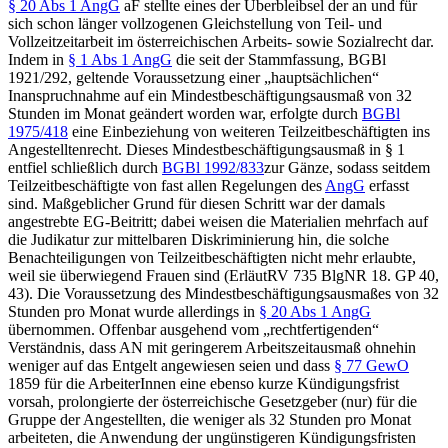
§ 20 Abs 1 AngG
aF stellte eines der Überbleibsel der an und für
sich schon länger vollzogenen Gleichstellung von Teil- und
Vollzeitzeitarbeit im österreichischen Arbeits- sowie Sozialrecht dar.
Indem in
§ 1 Abs 1 AngG
die seit der Stammfassung, BGBl
1921/292, geltende Voraussetzung einer „hauptsächlichen“
Inanspruchnahme auf ein Mindestbeschäftigungsausmaß von 32
Stunden im Monat geändert worden war, erfolgte durch
BGBl
1975/418
eine Einbeziehung von weiteren Teilzeitbeschäftigten ins
Angestelltenrecht. Dieses Mindestbeschäftigungsausmaß in § 1
entfiel schließlich durch
BGBl 1992/833
zur Gänze, sodass seitdem
Teilzeitbeschäftigte von fast allen Regelungen des
AngG
erfasst
sind. Maßgeblicher Grund für diesen Schritt war der damals
angestrebte EG-Beitritt; dabei weisen die Materialien mehrfach auf
die Judikatur zur mittelbaren Diskriminierung hin, die solche
Benachteiligungen von Teilzeitbeschäftigten nicht mehr erlaubte,
weil sie überwiegend Frauen sind (ErläutRV 735 BlgNR 18. GP 40,
43). Die Voraussetzung des Mindestbeschäftigungsausmaßes von 32
Stunden pro Monat wurde allerdings in
§ 20 Abs 1 AngG
übernommen. Offenbar ausgehend vom „rechtfertigenden“
Verständnis, dass AN mit geringerem Arbeitszeitausmaß ohnehin
weniger auf das Entgelt angewiesen seien und dass
§ 77 GewO
1859 für die ArbeiterInnen eine ebenso kurze Kündigungsfrist
vorsah,
prolongierte
der österreichische Gesetzgeber (nur) für die
Gruppe
der Angestellten, die weniger als 32 Stunden pro Monat
arbeiteten, die Anwendung der
ungünstigeren Kündigungsfristen