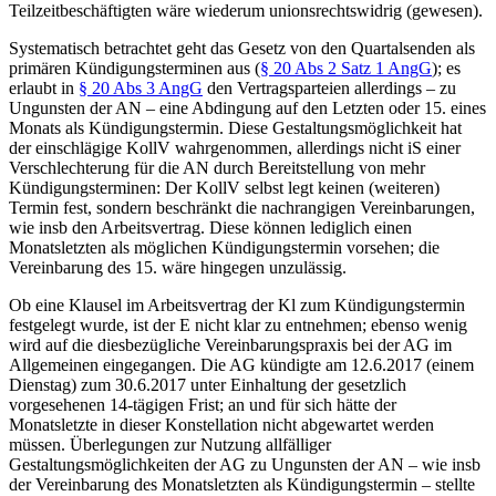
Teilzeitbeschäftigten wäre wiederum unionsrechtswidrig (gewesen).
Systematisch betrachtet geht das Gesetz von den Quartalsenden als
primären Kündigungsterminen aus (
§ 20 Abs 2 Satz 1 AngG
); es
erlaubt in
§ 20 Abs 3 AngG
den Vertragsparteien allerdings – zu
Ungunsten der AN – eine Abdingung auf den Letzten oder 15. eines
Monats als Kündigungstermin. Diese Gestaltungsmöglichkeit hat
der einschlägige KollV wahrgenommen, allerdings nicht iS einer
Verschlechterung für die AN durch Bereitstellung von mehr
Kündigungsterminen: Der KollV selbst legt keinen (weiteren)
Termin fest, sondern beschränkt die nachrangigen Vereinbarungen,
wie insb den Arbeitsvertrag. Diese können lediglich einen
Monatsletzten als möglichen Kündigungstermin vorsehen; die
Vereinbarung des 15. wäre hingegen unzulässig.
Ob eine Klausel im Arbeitsvertrag der Kl zum Kündigungstermin
festgelegt wurde, ist der E nicht klar zu entnehmen; ebenso wenig
wird auf die diesbezügliche Vereinbarungspraxis bei der AG im
Allgemeinen eingegangen. Die AG kündigte am 12.6.2017 (einem
Dienstag) zum 30.6.2017 unter Einhaltung der gesetzlich
vorgesehenen 14-tägigen Frist; an und für sich hätte der
Monatsletzte in dieser Konstellation nicht abgewartet werden
müssen. Überlegungen zur Nutzung allfälliger
Gestaltungsmöglichkeiten
der AG zu Ungunsten der AN – wie insb
der Vereinbarung des Monatsletzten als Kündigungstermin – stellte