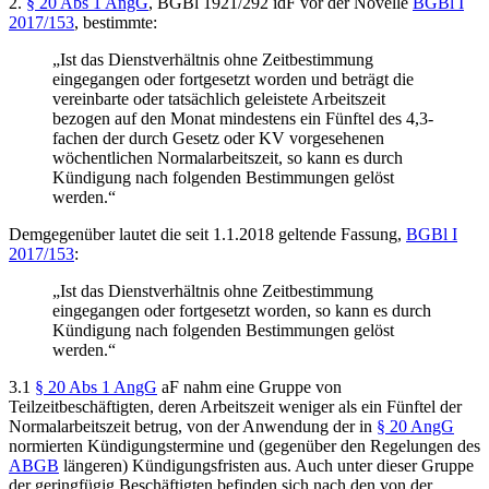
2.
§ 20 Abs 1 AngG
, BGBl 1921/292 idF vor der Novelle
BGBl I
2017/153
, bestimmte:
„Ist das Dienstverhältnis ohne Zeitbestimmung
eingegangen oder fortgesetzt worden und beträgt die
vereinbarte oder tatsächlich geleistete Arbeitszeit
bezogen auf den Monat mindestens ein Fünftel des 4,3-
fachen der durch Gesetz oder KV vorgesehenen
wöchentlichen Normalarbeitszeit, so kann es durch
Kündigung nach folgenden Bestimmungen gelöst
werden.“
Demgegenüber lautet die seit 1.1.2018 geltende Fassung,
BGBl I
2017/153
:
„Ist das Dienstverhältnis ohne Zeitbestimmung
eingegangen oder fortgesetzt worden, so kann es durch
Kündigung nach folgenden Bestimmungen gelöst
werden.“
3.1
§ 20 Abs 1 AngG
aF nahm eine Gruppe von
Teilzeitbeschäftigten, deren Arbeitszeit weniger als ein Fünftel der
Normalarbeitszeit betrug, von der Anwendung der in
§ 20 AngG
normierten Kündigungstermine und (gegenüber den Regelungen des
ABGB
längeren) Kündigungsfristen aus. Auch unter dieser Gruppe
der geringfügig Beschäftigten befinden sich nach den von der