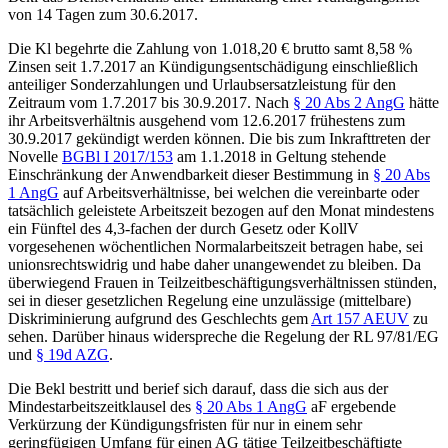
von 14 Tagen zum 30.6.2017.
Die
Kl
begehrte die Zahlung von 1.018,20 € brutto samt 8,58 %
Zinsen seit 1.7.2017 an Kündigungsentschädigung einschließlich
anteiliger Sonderzahlungen und Urlaubsersatzleistung für den
Zeitraum vom 1.7.2017 bis 30.9.2017. Nach
§ 20 Abs 2 AngG
hätte
ihr Arbeitsverhältnis ausgehend vom 12.6.2017 frühestens zum
30.9.2017 gekündigt werden können. Die bis zum Inkrafttreten der
Novelle
BGBl I 2017/153
am 1.1.2018 in Geltung stehende
Einschränkung der Anwendbarkeit dieser Bestimmung in
§ 20 Abs
1 AngG
auf Arbeitsverhältnisse, bei welchen die vereinbarte oder
tatsächlich geleistete Arbeitszeit bezogen auf den Monat mindestens
ein Fünftel des 4,3-fachen der durch Gesetz oder KollV
vorgesehenen wöchentlichen Normalarbeitszeit betragen habe, sei
unionsrechtswidrig und habe daher unangewendet zu bleiben. Da
überwiegend Frauen in Teilzeitbeschäftigungsverhältnissen stünden,
sei in dieser gesetzlichen Regelung eine unzulässige (mittelbare)
Diskriminierung aufgrund des Geschlechts gem
Art 157 AEUV
zu
sehen. Darüber hinaus widerspreche die Regelung der RL 97/81/EG
und
§ 19d AZG
.
Die
Bekl
bestritt und berief sich darauf, dass die sich aus der
Mindestarbeitszeitklausel des
§ 20 Abs 1 AngG
aF ergebende
Verkürzung der Kündigungsfristen für nur in einem sehr
geringfügigen Umfang für einen AG tätige Teilzeitbeschäftigte