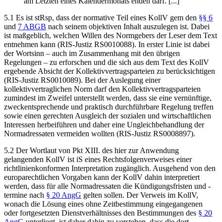
am Letzten eines Kalendermonats enden darf. [...]“
5.1 Es ist stRsp, dass der normative Teil eines KollV gem den
§§ 6
und
7 ABGB
nach seinem objektiven Inhalt auszulegen ist. Dabei
ist maßgeblich, welchen Willen des Normgebers der Leser dem Text
entnehmen kann (RIS-Justiz RS0010088). In erster Linie ist dabei
der Wortsinn – auch im Zusammenhang mit den übrigen
Regelungen – zu erforschen und die sich aus dem Text des KollV
ergebende Absicht der Kollektivvertragsparteien zu berücksichtigen
(RIS-Justiz RS0010089). Bei der Auslegung einer
kollektivvertraglichen Norm darf den Kollektivvertragsparteien
zumindest im Zweifel unterstellt werden, dass sie eine vernünftige,
zweckentsprechende und praktisch durchführbare Regelung treffen
sowie einen gerechten Ausgleich der sozialen und wirtschaftlichen
Interessen herbeiführen und daher eine Ungleichbehandlung der
Normadressaten vermeiden wollten (RIS-Justiz RS0008897).
5.2 Der Wortlaut von Pkt XIII. des hier zur Anwendung
gelangenden KollV ist iS eines Rechtsfolgenverweises einer
richtlinienkonformen Interpretation zugänglich. Ausgehend von den
europarechtlichen Vorgaben kann der KollV dahin interpretiert
werden, dass für alle Normadressaten die Kündigungsfristen und -
termine nach
§ 20 AngG
gelten sollen. Der Verweis im KollV,
wonach die Lösung eines ohne Zeitbestimmung eingegangenen
oder fortgesetzten Dienstverhältnisses den Bestimmungen des
§ 20
AngG
unterliegt, ist daher dahin zu verstehen, dass die dort