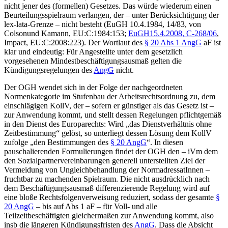
nicht jener des (formellen) Gesetzes. Das würde wiederum einen
Beurteilungsspielraum verlangen, der – unter Berücksichtigung der
lex-lata
-Grenze – nicht besteht (
EuGH
10.4.1984,
14/83
, von
Colson
und
Kamann
, EU:C:1984:153;
EuGH
15.4.2008,
C-268/06
,
Impact
, EU:C:2008:223). Der Wortlaut des
§ 20 Abs 1 AngG
aF ist
klar und eindeutig: Für Angestellte unter dem gesetzlich
vorgesehenen Mindestbeschäftigungsausmaß gelten die
Kündigungsregelungen des
AngG
nicht.
Der OGH wendet sich in der Folge der nachgeordneten
Normenkategorie im Stufenbau der Arbeitsrechtsordnung zu, dem
einschlägigen KollV
, der – sofern er günstiger als das Gesetz ist –
zur Anwendung kommt, und stellt dessen Regelungen pflichtgemäß
in den Dienst des Europarechts: Wird „das Dienstverhältnis ohne
Zeitbestimmung“ gelöst, so unterliegt dessen Lösung dem KollV
zufolge „den Bestimmungen des
§ 20 AngG
“. In diesen
pauschalierenden Formulierungen findet der OGH den – iVm dem
den Sozialpartnervereinbarungen generell unterstellten Ziel der
Vermeidung von Ungleichbehandlung der NormadressatInnen –
fruchtbar zu machenden Spielraum. Die nicht ausdrücklich nach
dem Beschäftigungsausmaß differenzierende Regelung wird auf
eine bloße Rechtsfolgenverweisung reduziert, sodass der
gesamte
§
20 AngG
– bis auf Abs 1 aF – für Voll- und
alle
Teilzeitbeschäftigten
gleichermaßen zur Anwendung kommt, also
insb die
längeren Kündigungsfristen
des
AngG
. Dass die Absicht