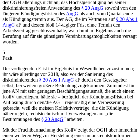
der OGH allerdings nicht an; das Höchstgericht ging bei seiner
diskriminierungsfreien Anwendung des
§ 20 AngG
sowohl von den
längeren Kündigungsfristen des
AngG
als auch vom Quartalsende
als Kündigungstermin aus. Der AG, die im Vertrauen auf
§ 20 Abs 1
AngG
aF und dessen bloß 14-tägiger Frist ohne Termin den
Arbeitsvertrag geschlossen hatte, war damit im Ergebnis auch die
Berufung auf für sie günstigere Vereinbarungsmöglichkeiten versagt
worden.
5
Fazit
Der vorliegenden E ist im Ergebnis im Wesentlichen zuzustimmen;
ihr wäre allerdings vor 2018, also vor der Sanierung des
diskriminierenden
§ 20 Abs 1 AngG
aF durch den Gesetzgeber
selbst, bei weitem größere Bedeutung zugekommen. Zumindest für
jene AN mit sehr geringem Beschäftigungsausmaß, die auch einem
KollV unterliegen, hätte sie – bezüglich der Kündigungsfristen bei
Auflösung durch den/die AG – regelmäßig eine Verbesserung
gebracht, weil die meisten Kollektivverträge, die die Kündigung
näher regeln, rechtstechnisch mit Verweisungen auf „die
Bestimmungen des
§ 20 AngG
“ arbeiten.
Mit der Fruchtbarmachung des KollV zeigt der OGH aber immerhin
einen weiteren Weg zur Herstellung einer unionsrechtskonformen