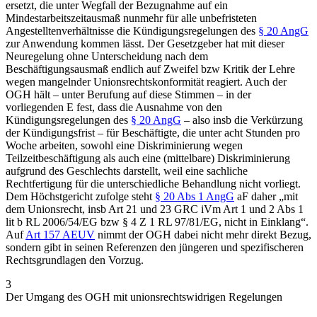
ersetzt, die unter
Wegfall
der Bezugnahme auf ein
Mindestarbeitszeitausmaß
nunmehr für alle unbefristeten
Angestelltenverhältnisse die Kündigungsregelungen des
§ 20 AngG
zur Anwendung kommen lässt. Der Gesetzgeber hat mit dieser
Neuregelung ohne Unterscheidung nach dem
Beschäftigungsausmaß endlich auf Zweifel bzw Kritik der Lehre
wegen mangelnder Unionsrechtskonformität reagiert. Auch der
OGH hält – unter Berufung auf diese Stimmen – in der
vorliegenden E fest, dass die Ausnahme von den
Kündigungsregelungen des
§ 20 AngG
– also insb die Verkürzung
der Kündigungsfrist – für Beschäftigte, die unter acht Stunden pro
Woche arbeiten, sowohl eine Diskriminierung wegen
Teilzeitbeschäftigung als auch eine (mittelbare) Diskriminierung
aufgrund des Geschlechts darstellt, weil eine sachliche
Rechtfertigung für die unterschiedliche Behandlung nicht vorliegt.
Dem Höchstgericht zufolge steht
§ 20 Abs 1 AngG
aF daher
„mit
dem Unionsrecht, insb Art 21 und 23 GRC iVm Art 1 und 2 Abs 1
lit b RL 2006/54/EG bzw § 4 Z 1 RL 97/81/EG, nicht in Einklang“
.
Auf
Art 157 AEUV
nimmt der OGH dabei nicht mehr direkt Bezug,
sondern gibt in seinen Referenzen den jüngeren und spezifischeren
Rechtsgrundlagen den Vorzug.
3
Der Umgang des OGH mit unionsrechtswidrigen Regelungen