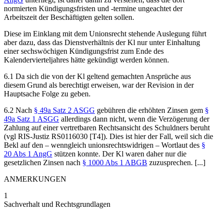
normierten Kündigungsfristen und -termine ungeachtet der
Arbeitszeit der Beschäftigten gelten sollen.
Diese im Einklang mit dem Unionsrecht stehende Auslegung führt
aber dazu, dass das Dienstverhältnis der Kl nur unter Einhaltung
einer sechswöchigen Kündigungsfrist zum Ende des
Kalendervierteljahres hätte gekündigt werden können.
6.1 Da sich die von der Kl geltend gemachten Ansprüche aus
diesem Grund als berechtigt erweisen, war der Revision in der
Hauptsache Folge zu geben.
6.2 Nach
§ 49a Satz 2 ASGG
gebühren die erhöhten Zinsen gem
§
49a Satz 1 ASGG
allerdings dann nicht, wenn die Verzögerung der
Zahlung auf einer vertretbaren Rechtsansicht des Schuldners beruht
(vgl RIS-Justiz RS0116030 [T4]). Dies ist hier der Fall, weil sich die
Bekl auf den – wenngleich unionsrechtswidrigen – Wortlaut des
§
20 Abs 1 AngG
stützen konnte. Der Kl waren daher nur die
gesetzlichen Zinsen nach
§ 1000 Abs 1 ABGB
zuzusprechen. [...]
ANMERKUNGEN
1
Sachverhalt und Rechtsgrundlagen