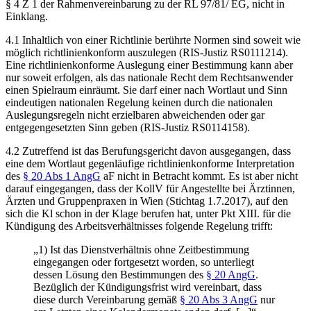
§ 4 Z 1 der Rahmenvereinbarung zu der RL 97/81/ EG, nicht in
Einklang.
4.1 Inhaltlich von einer Richtlinie berührte Normen sind soweit wie
möglich richtlinienkonform auszulegen (RIS-Justiz RS0111214).
Eine richtlinienkonforme Auslegung einer Bestimmung kann aber
nur soweit erfolgen, als das nationale Recht dem Rechtsanwender
einen Spielraum einräumt. Sie darf einer nach Wortlaut und Sinn
eindeutigen nationalen Regelung keinen durch die nationalen
Auslegungsregeln nicht erzielbaren abweichenden oder gar
entgegengesetzten Sinn geben (RIS-Justiz RS0114158).
4.2 Zutreffend ist das Berufungsgericht davon ausgegangen, dass
eine dem Wortlaut gegenläufige richtlinienkonforme Interpretation
des
§ 20 Abs 1 AngG
aF nicht in Betracht kommt. Es ist aber nicht
darauf eingegangen, dass der KollV für Angestellte bei Ärztinnen,
Ärzten und Gruppenpraxen in Wien (Stichtag 1.7.2017), auf den
sich die Kl schon in der Klage berufen hat, unter Pkt XIII. für die
Kündigung des Arbeitsverhältnisses folgende Regelung trifft:
„1) Ist das Dienstverhältnis ohne Zeitbestimmung
eingegangen oder fortgesetzt worden, so unterliegt
dessen Lösung den Bestimmungen des
§ 20 AngG
.
Bezüglich der Kündigungsfrist wird vereinbart, dass
diese durch Vereinbarung gemäß
§ 20 Abs 3 AngG
nur