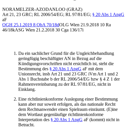
NORA
MELZER-AZODANLOO
(GRAZ)
Art 21, 23 GRC; RL 2006/54/EG; RL 97/81/EG;
§ 20 Abs 1 AngG
aF
OGH
25.1.2019
8 ObA 70/18d
OLG Wien
21.9.2018
10 Ra
46/18k
ASG Wien
21.2.2018
30 Cga 136/17i
Da ein sachlicher Grund für die Ungleichbehandlung
geringfügig beschäftigter AN in Bezug auf die
Kündigungsvorschriften nicht ersichtlich ist, steht die
Bestimmung des
§ 20 Abs 1 AngG
aF mit dem
Unionsrecht, insb Art 21 und 23 GRC iVm Art 1 und 2
Abs 1 Buchstabe b der RL 2006/54/EG bzw § 4 Z 1 der
Rahmenvereinbarung zu der RL 97/81/EG, nicht in
Einklang.
Eine richtlinienkonforme Auslegung einer Bestimmung
kann aber nur soweit erfolgen, als das nationale Recht
dem Rechtsanwender einen Spielraum einräumt. (E)ine
dem Wortlaut gegenläufige richtlinienkonforme
Interpretation des
§ 20 Abs 1 AngG
aF (kommt) nicht in
Betracht.