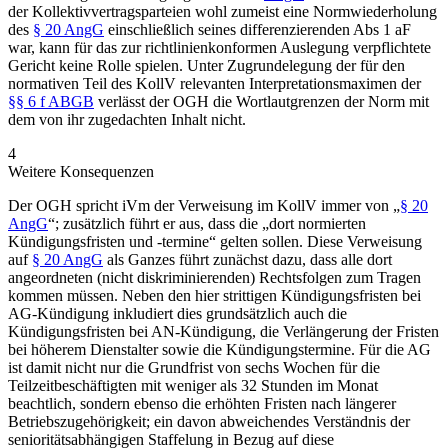
der Kollektivvertragsparteien wohl zumeist eine Normwiederholung
des
§ 20 AngG
einschließlich seines differenzierenden Abs 1 aF
war, kann für das zur richtlinienkonformen Auslegung verpflichtete
Gericht keine Rolle spielen. Unter Zugrundelegung der für den
normativen Teil des KollV relevanten Interpretationsmaximen der
§§ 6 f ABGB
verlässt der OGH die Wortlautgrenzen der Norm mit
dem von ihr zugedachten Inhalt nicht.
4
Weitere Konsequenzen
Der OGH spricht iVm der Verweisung im KollV immer von „
§ 20
AngG
“; zusätzlich führt er aus, dass die „dort normierten
Kündigungsfristen und -termine“ gelten sollen. Diese Verweisung
auf
§ 20 AngG
als Ganzes
führt zunächst dazu, dass alle dort
angeordneten (nicht diskriminierenden) Rechtsfolgen zum Tragen
kommen müssen. Neben den hier strittigen Kündigungsfristen bei
AG-Kündigung inkludiert dies grundsätzlich auch die
Kündigungsfristen bei AN-Kündigung, die Verlängerung der Fristen
bei höherem Dienstalter sowie die Kündigungstermine. Für die AG
ist damit nicht nur die Grundfrist von sechs Wochen für die
Teilzeitbeschäftigten mit weniger als 32 Stunden im Monat
beachtlich, sondern ebenso die erhöhten Fristen nach längerer
Betriebszugehörigkeit; ein davon abweichendes Verständnis der
senioritätsabhängigen Staffelung in Bezug auf diese