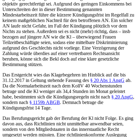
objektiv gerechtfertigt sei. Aufgrund des geringen Einkommens bei
Unterschreiten der in dieser Bestimmung genannten
Mindestarbeitszeit führe die kürzere Kündigungsfrist im Regelfall zu
keinem maßgeblichen Nachteil für den betroffenen AN. Ein solcher
AN laufe nicht Gefahr, im Fall der Kündigung plötzlich vor dem
Nichts zu stehen. Außerdem sei es nicht (mehr) richtig, dass – insb
bezogen auf jüngere AN wie die Kl – überwiegend Frauen
Teilzeitbeschäftigte seien, sodass eine mittelbare Diskriminierung
aufgrund des Geschlechts nicht vorliege. Eine Verzögerung der
Zahlung würde überdies auf einer vertretbaren Rechtsansicht
beruhen, könne sich die Bekl doch auf eine klare gesetzliche
Bestimmung stützen.
Das
Erstgericht
wies das Klagebegehren im Hinblick auf die bis
31.12.2017 in Geltung stehende Fassung des
§ 20 Abs 1 AngG
ab.
Da die Normalarbeitszeit nach dem KollV 40 Wochenstunden
betrage und die Kl weniger als 34,4 Stunden im Monat geleistet
habe, bestimmten sich die Kündigungsregeln nicht nach
§ 20 AngG
,
sondern nach
§ 1159b ABGB
. Demnach betrage die
Kündigungsfrist 14 Tage.
Das
Berufungsgericht
gab der Berufung der Kl nicht Folge. Es ging
davon aus, dass Richtlinien nicht unmittelbar anwendbar seien,
sondern von den Mitgliedstaaten in das innerstaatliche Recht
umgesetzt werden müssten. Eine richtlinienkonforme Auslegung