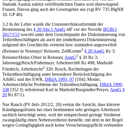
Statistik Austria zuletzt veröffentlichten Daten weit überwiegend
Frauen. Davon ging auch der Gesetzgeber aus (vgl RV 735 BlgNR
18. GP 40).
3.2 In der Lehre wurde die Unionsrechtskonformität der
Bestimmung des
§ 20 Abs 1 AngG
idF vor der Novelle
BGBl I
2017/153
sowohl unter dem Gesichtspunkt der Diskriminierung von
Teilzeitbeschäftigten als auch der (mittelbaren) Diskriminierung
aufgrund des Geschlechts verneint bzw zumindest angezweifelt
3
(
Reissner
in
Neumayr/ Reissner
, ZellKomm
§ 20 AngG
Rz 3;
2
Reissner/Heinz-Ofner
in
Reissner
,
AngG
§ 20 Rz 3;
Jabornegg/Resch/Födermayr
, Arbeitsrecht6 Rz 498; Marhold/
3
Friedrich, Arbeitsrecht
320;
Resch
, Rechtsfragen der
Teilzeitbeschäftigung unter besonderer Berücksichtigung des
ArbBG und des EWR,
DRdA 1993, 97
[104]
;
Mosler
,
Arbeitsrechtliche Probleme der Teilzeitbeschäftigung,
DRdA 1999,
338
[352 f]
; referierend
Karl
in
Marhold/Burgstaller/Preyer
,
AngG §
20
Rz 87/1).
Nur
Rauch
(PV-Info 2012/2, 20) vertrat die Ansicht, dass kürzere
Kündigungsfristen bei einer bestimmten sehr geringen Arbeitszeit
sachlich berechtigt seien, weil der entsprechend geringe Verdienst
zwangsläufig einen Nebenverdienst darstelle, mit dem in der Regel
wegen Geringfügigkeit auch keine Versicherungspflicht verbunden