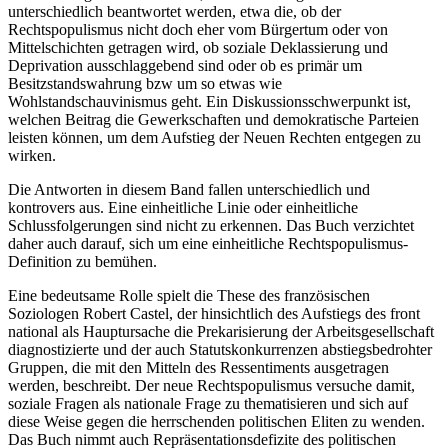
unterschiedlich beantwortet werden, etwa die, ob der
Rechtspopulismus nicht doch eher vom Bürgertum oder von
Mittelschichten getragen wird, ob soziale Deklassierung und
Deprivation ausschlaggebend sind oder ob es primär um
Besitzstandswahrung bzw um so etwas wie
Wohlstandschauvinismus geht. Ein Diskussionsschwerpunkt ist,
welchen Beitrag die Gewerkschaften und demokratische Parteien
leisten können, um dem Aufstieg der Neuen Rechten entgegen zu
wirken.
Die Antworten in diesem Band fallen unterschiedlich und
kontrovers aus. Eine einheitliche Linie oder einheitliche
Schlussfolgerungen sind nicht zu erkennen. Das Buch verzichtet
daher auch darauf, sich um eine einheitliche Rechtspopulismus-
Definition zu bemühen.
Eine bedeutsame Rolle spielt die These des französischen
Soziologen
Robert Castel
, der hinsichtlich des Aufstiegs des
front
national
als Hauptursache die Prekarisierung der Arbeitsgesellschaft
diagnostizierte und der auch Statutskonkurrenzen abstiegsbedrohter
Gruppen, die mit den Mitteln des Ressentiments ausgetragen
werden, beschreibt. Der neue Rechtspopulismus versuche damit,
soziale Fragen als nationale Frage zu thematisieren und sich auf
diese Weise gegen die herrschenden politischen Eliten zu wenden.
Das Buch nimmt auch Repräsentationsdefizite des politischen