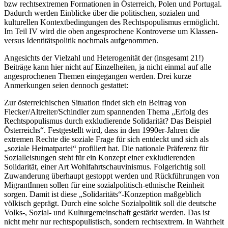
bzw rechtsextremen Formationen in Österreich, Polen und Portugal.
Dadurch werden Einblicke über die politischen, sozialen und
kulturellen Kontextbedingungen des Rechtspopulismus ermöglicht.
Im Teil IV wird die oben angesprochene Kontroverse um Klassen-
versus Identitätspolitik nochmals aufgenommen.
Angesichts der Vielzahl und Heterogenität der (insgesamt 21!)
Beiträge kann hier nicht auf Einzelheiten, ja nicht einmal auf alle
angesprochenen Themen eingegangen werden. Drei kurze
Anmerkungen seien dennoch gestattet:
Zur österreichischen Situation findet sich ein Beitrag von
Flecker/Altreiter/Schindler
zum spannenden Thema
„Erfolg des
Rechtspopulismus durch exkludierende Solidarität? Das Beispiel
Österreichs“
. Festgestellt wird, dass in den 1990er-Jahren die
extremen Rechte die soziale Frage für sich entdeckt und sich als
„soziale Heimatpartei“ profiliert hat. Die nationale Präferenz für
Sozialleistungen steht für ein Konzept einer exkludierenden
Solidarität, einer Art Wohlfahrtschauvinismus. Folgerichtig soll
Zuwanderung überhaupt gestoppt werden und Rückführungen von
MigrantInnen sollen für eine sozialpolitisch-ethnische Reinheit
sorgen. Damit ist diese „Solidaritäts“-Konzeption maßgeblich
völkisch geprägt. Durch eine solche Sozialpolitik soll
die deutsche
Volks-, Sozial- und Kulturgemeinschaft gestärkt werden. Das ist
nicht mehr nur rechtspopulistisch, sondern rechtsextrem. In Wahrheit