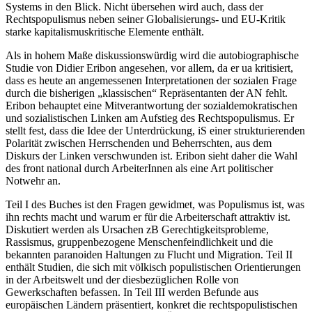
Systems in den Blick. Nicht übersehen wird auch, dass der
Rechtspopulismus neben seiner Globalisierungs- und EU-Kritik
starke kapitalismuskritische Elemente enthält.
Als in hohem Maße diskussionswürdig wird die autobiographische
Studie von
Didier Eribon
angesehen, vor allem, da er ua kritisiert,
dass es heute an angemessenen Interpretationen der sozialen Frage
durch die bisherigen „klassischen“ Repräsentanten der AN fehlt.
Eribon
behauptet eine Mitverantwortung der sozialdemokratischen
und sozialistischen Linken am Aufstieg des Rechtspopulismus. Er
stellt fest, dass die Idee der Unterdrückung, iS einer strukturierenden
Polarität zwischen Herrschenden und Beherrschten, aus dem
Diskurs der Linken verschwunden ist.
Eribon
sieht daher die Wahl
des
front national
durch ArbeiterInnen als eine Art politischer
Notwehr an.
Teil I des Buches ist den Fragen gewidmet, was Populismus ist, was
ihn rechts macht und warum er für die Arbeiterschaft attraktiv ist.
Diskutiert werden als Ursachen zB Gerechtigkeitsprobleme,
Rassismus, gruppenbezogene Menschenfeindlichkeit und die
bekannten paranoiden Haltungen zu Flucht und Migration. Teil II
enthält Studien, die sich mit völkisch populistischen Orientierungen
in der Arbeitswelt und der diesbezüglichen Rolle von
Gewerkschaften befassen. In Teil III werden Befunde aus
europäischen Ländern präsentiert, konkret die rechtspopulistischen