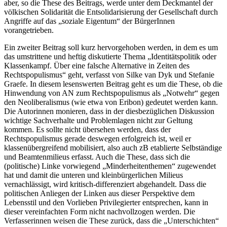
aber, so die These des Beitrags, werde unter dem Deckmantel der
völkischen Solidarität die Entsolidarisierung der Gesellschaft durch
Angriffe auf das „soziale Eigentum“ der BürgerInnen
vorangetrieben.
Ein zweiter Beitrag soll kurz hervorgehoben werden, in dem es um
das umstrittene und heftig diskutierte Thema
„Identitätspolitik oder
Klassenkampf. Über eine falsche Alternative in Zeiten des
Rechtspopulismus“
geht, verfasst von
Silke van Dyk
und
Stefanie
Graefe
. In diesem lesenswerten Beitrag geht es um die These, ob die
Hinwendung von AN zum Rechtspopulismus als „Notwehr“ gegen
den Neoliberalismus (wie etwa von
Eribon
) gedeutet werden kann.
Die Autorinnen monieren, dass in der diesbezüglichen Diskussion
wichtige Sachverhalte und Problemlagen nicht zur Geltung
kommen. Es sollte nicht übersehen werden, dass der
Rechtspopulismus gerade deswegen erfolgreich ist, weil er
klassenübergreifend mobilisiert, also auch zB etablierte Selbständige
und Beamtenmilieus erfasst. Auch die These, dass sich die
(politische) Linke vorwiegend „Minderheitenthemen“ zugewendet
hat und damit die unteren und kleinbürgerlichen Milieus
vernachlässigt, wird kritisch-differenziert abgehandelt. Dass die
politischen Anliegen der Linken aus dieser Perspektive dem
Lebensstil und den Vorlieben Privilegierter entsprechen, kann in
dieser vereinfachten Form nicht nachvollzogen werden. Die
Verfasserinnen weisen die These zurück, dass die „Unterschichten“