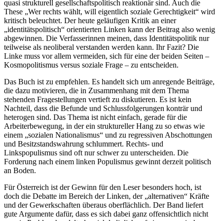
quasi strukturell gesellschaftspolitisch reaktionär sind. Auch die
These „Wer rechts wählt, will eigentlich soziale Gerechtigkeit“ wird
kritisch beleuchtet. Der heute geläufigen Kritik an einer
„identitätspolitisch“ orientierten Linken kann der Beitrag also wenig
abgewinnen. Die Verfasserinnen meinen, dass Identitätspolitik nur
teilweise als neoliberal verstanden werden kann. Ihr Fazit? Die
Linke muss vor allem vermeiden, sich für eine der beiden Seiten –
Kosmopolitismus versus soziale Frage – zu entscheiden.
Das Buch ist zu empfehlen. Es handelt sich um anregende Beiträge,
die dazu motivieren, die in Zusammenhang mit dem Thema
stehenden Fragestellungen vertieft zu diskutieren. Es ist kein
Nachteil, dass die Befunde und Schlussfolgerungen konträr und
heterogen sind. Das Thema ist nicht einfach, gerade für die
Arbeiterbewegung, in der ein struktureller Hang zu so etwas wie
einem „sozialen Nationalismus“ und zu regressiven Abschottungen
und Besitzstandswahrung schlummert. Rechts- und
Linkspopulismus sind oft nur schwer zu unterscheiden. Die
Forderung nach einem linken Populismus gewinnt derzeit politisch
an Boden.
Für Österreich ist der Gewinn für den Leser besonders hoch, ist
doch die Debatte im Bereich der Linken, der „alternativen“ Kräfte
und der Gewerkschaften überaus oberflächlich. Der Band liefert
gute Argumente dafür, dass es sich dabei ganz offensichtlich nicht