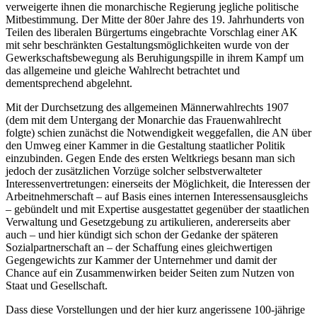
verweigerte ihnen die monarchische Regierung jegliche politische
Mitbestimmung. Der Mitte der 80er Jahre des 19. Jahrhunderts von
Teilen des liberalen Bürgertums eingebrachte Vorschlag einer AK
mit sehr beschränkten Gestaltungsmöglichkeiten wurde von der
Gewerkschaftsbewegung als Beruhigungspille in ihrem Kampf um
das allgemeine und gleiche Wahlrecht betrachtet und
dementsprechend abgelehnt.
Mit der Durchsetzung des allgemeinen Männerwahlrechts 1907
(dem mit dem Untergang der Monarchie das Frauenwahlrecht
folgte) schien zunächst die Notwendigkeit weggefallen, die AN über
den Umweg einer Kammer in die Gestaltung staatlicher Politik
einzubinden. Gegen Ende des ersten Weltkriegs besann man sich
jedoch der zusätzlichen Vorzüge solcher selbstverwalteter
Interessenvertretungen: einerseits der Möglichkeit, die Interessen der
Arbeitnehmerschaft – auf Basis eines internen Interessensausgleichs
– gebündelt und mit Expertise ausgestattet gegenüber der staatlichen
Verwaltung und Gesetzgebung zu artikulieren, andererseits aber
auch – und hier kündigt sich schon der Gedanke der späteren
Sozialpartnerschaft an – der Schaffung eines gleichwertigen
Gegengewichts zur Kammer der Unternehmer und damit der
Chance auf ein Zusammenwirken beider Seiten zum Nutzen von
Staat und Gesellschaft.
Dass diese Vorstellungen und der hier kurz angerissene 100-jährige