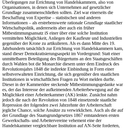
Überlegungen zur Errichtung von
Handels
kammern, also von
Organisationen, in denen sich
Unternehmen
auf gesetzlicher
Grundlage zusammenschließen sollten. Ziel war einerseits die
Beschaffung von Expertise – statistischen und anderen
Informationen – als erstrebenswerte rationale Grundlage staatlicher
Wirtschaftspolitik, andererseits aber auch ein früher
Mitbestimmungsansatz iS einer über eine solche Institution
vermittelten Möglichkeit, Anliegen der Kaufleute und Industriellen
gegenüber der Krone zu artikulieren. Als es dann Mitte des 19.
Jahrhunderts tatsächlich zur Errichtung von Handelskammern kam,
stand dieser Demokratisierungsaspekt im Vordergrund: Statt einer
unmittelbaren Beteiligung des Bürgertums an den Staatsgeschäften
durch Wahlen bot die Monarchie diesem unter dem Eindruck des
Revolutionsjahrs 1848 die indirekte Einbindung in Form einer
selbstverwalteten Einrichtung, die sich gegenüber den staatlichen
Institutionen in wirtschaftlichen Fragen zu Wort melden durfte.
Dieser in der Kammeridee steckende Mitbestimmungsgedanke war
es, der das Interesse der aufkeimenden Arbeiterbewegung auf die
Möglichkeit einer
Arbeiter
kammer (AK) lenkte. Zunächst nahm
jedoch die nach der Revolution von 1848 einsetzende staatliche
Repression der folgenden zwei Jahrzehnte der Arbeiterschaft
jegliche Chance, solche Ansätze zu verwirklichen. Auch als die auf
der Grundlage des Staatsgrundgesetzes 1867 entstandenen ersten
Gewerkschafts- und Arbeitervereine vehement eine der
Handelskammer vergleichbare Institution auf AN-Seite forderten,