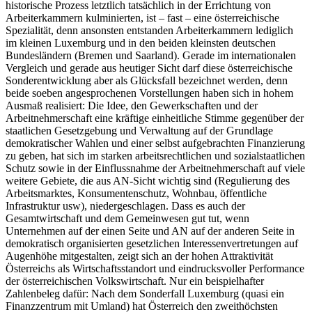
historische Prozess letztlich tatsächlich in der Errichtung von
Arbeiterkammern kulminierten, ist – fast – eine österreichische
Spezialität, denn ansonsten entstanden Arbeiterkammern lediglich
im kleinen Luxemburg und in den beiden kleinsten deutschen
Bundesländern (Bremen und Saarland). Gerade im internationalen
Vergleich und gerade aus heutiger Sicht darf diese österreichische
Sonderentwicklung aber als Glücksfall bezeichnet werden, denn
beide soeben angesprochenen Vorstellungen haben sich in hohem
Ausmaß realisiert: Die Idee, den Gewerkschaften und der
Arbeitnehmerschaft eine kräftige einheitliche Stimme gegenüber der
staatlichen Gesetzgebung und Verwaltung auf der Grundlage
demokratischer Wahlen und einer selbst aufgebrachten Finanzierung
zu geben, hat sich im starken arbeitsrechtlichen und sozialstaatlichen
Schutz sowie in der Einflussnahme der Arbeitnehmerschaft auf viele
weitere Gebiete, die aus AN-Sicht wichtig sind (Regulierung des
Arbeitsmarktes, Konsumentenschutz, Wohnbau, öffentliche
Infrastruktur usw), niedergeschlagen. Dass es auch der
Gesamtwirtschaft und dem Gemeinwesen gut tut, wenn
Unternehmen auf der einen Seite und AN auf der anderen Seite in
demokratisch organisierten gesetzlichen Interessenvertretungen auf
Augenhöhe mitgestalten, zeigt sich an der hohen Attraktivität
Österreichs als Wirtschaftsstandort und eindrucksvoller Performance
der österreichischen Volkswirtschaft. Nur ein beispielhafter
Zahlenbeleg dafür: Nach dem Sonderfall Luxemburg (quasi ein
Finanzzentrum mit Umland) hat Österreich den zweithöchsten