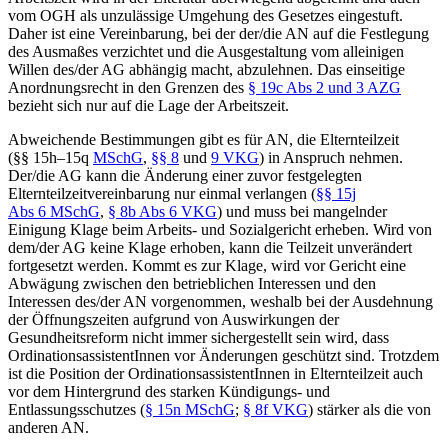
vom OGH als unzulässige Umgehung des Gesetzes eingestuft.
Daher ist eine Vereinbarung, bei der der/die AN auf die Festlegung
des Ausmaßes verzichtet und die Ausgestaltung vom alleinigen
Willen des/der AG abhängig macht, abzulehnen. Das einseitige
Anordnungsrecht in den Grenzen des
§ 19c Abs 2 und 3 AZG
bezieht sich nur auf die Lage der Arbeitszeit.
Abweichende Bestimmungen gibt es für AN, die Elternteilzeit
(§§ 15h–15q
MSchG
,
§§ 8
und
9 VKG
) in Anspruch nehmen.
Der/die AG kann die Änderung einer zuvor festgelegten
Elternteilzeitvereinbarung nur einmal verlangen (
§§ 15j
Abs 6 MSchG
,
§ 8b Abs 6 VKG
) und muss bei mangelnder
Einigung Klage beim Arbeits- und Sozialgericht erheben. Wird von
dem/der AG keine Klage erhoben, kann die Teilzeit unverändert
fortgesetzt werden.
Kommt es zur Klage, wird vor Gericht eine
Abwägung zwischen den betrieblichen Interessen und den
Interessen des/der AN vorgenommen, weshalb bei der Ausdehnung
der Öffnungszeiten aufgrund von Auswirkungen der
Gesundheitsreform nicht immer sichergestellt sein wird, dass
OrdinationsassistentInnen vor Änderungen geschützt sind.
Trotzdem
ist die Position der OrdinationsassistentInnen in Elternteilzeit auch
vor dem Hintergrund des starken Kündigungs- und
Entlassungsschutzes (
§ 15n MSchG
;
§ 8f VKG
) stärker als die von
anderen AN.