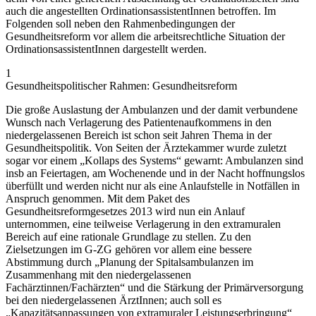
auch die angestellten OrdinationsassistentInnen betroffen. Im
Folgenden soll neben den Rahmenbedingungen der
Gesundheitsreform vor allem die arbeitsrechtliche Situation der
OrdinationsassistentInnen dargestellt werden.
1
Gesundheitspolitischer Rahmen: Gesundheitsreform
Die große Auslastung der Ambulanzen und der damit verbundene
Wunsch nach Verlagerung des Patientenaufkommens in den
niedergelassenen Bereich ist schon seit Jahren Thema in der
Gesundheitspolitik. Von Seiten der Ärztekammer wurde zuletzt
sogar vor einem „Kollaps des Systems“ gewarnt: Ambulanzen sind
insb an Feiertagen, am Wochenende und in der Nacht hoffnungslos
überfüllt und werden nicht nur als eine Anlaufstelle in Notfällen in
Anspruch genommen.
Mit dem Paket des
Gesundheitsreformgesetzes 2013
wird nun ein Anlauf
unternommen, eine teilweise Verlagerung in den extramuralen
Bereich auf eine rationale Grundlage zu stellen. Zu den
Zielsetzungen im G-ZG
gehören vor allem eine bessere
Abstimmung durch „Planung der Spitalsambulanzen im
Zusammenhang mit den niedergelassenen
Fachärztinnen/Fachärzten“ und die Stärkung der Primärversorgung
bei den niedergelassenen ÄrztInnen; auch soll es
„Kapazitätsanpassungen von extramuraler Leistungserbringung“