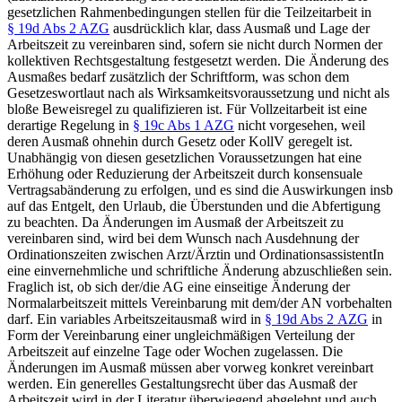
gesetzlichen Rahmenbedingungen stellen für die Teilzeitarbeit in
§ 19d Abs 2 AZG
ausdrücklich klar, dass Ausmaß und Lage der
Arbeitszeit zu vereinbaren sind, sofern sie nicht durch Normen der
kollektiven Rechtsgestaltung festgesetzt werden. Die Änderung des
Ausmaßes bedarf zusätzlich der Schriftform, was schon dem
Gesetzeswortlaut nach als Wirksamkeitsvoraussetzung und nicht als
bloße Beweisregel zu qualifizieren ist.
Für Vollzeitarbeit ist eine
derartige Regelung in
§ 19c Abs 1 AZG
nicht vorgesehen, weil
deren Ausmaß ohnehin durch Gesetz oder KollV geregelt ist.
Unabhängig von diesen gesetzlichen Voraussetzungen hat eine
Erhöhung oder Reduzierung der Arbeitszeit durch konsensuale
Vertragsabänderung zu erfolgen, und es sind die Auswirkungen insb
auf das Entgelt, den Urlaub, die Überstunden und die Abfertigung
zu beachten.
Da Änderungen im Ausmaß der Arbeitszeit zu
vereinbaren sind, wird bei dem Wunsch nach Ausdehnung der
Ordinationszeiten zwischen Arzt/Ärztin und OrdinationsassistentIn
eine einvernehmliche und schriftliche Änderung abzuschließen sein.
Fraglich ist, ob sich der/die AG eine einseitige Änderung der
Normalarbeitszeit mittels Vereinbarung mit dem/der AN vorbehalten
darf. Ein variables Arbeitszeitausmaß wird in
§ 19d Abs 2 AZG
in
Form der Vereinbarung einer ungleichmäßigen Verteilung der
Arbeitszeit auf einzelne Tage oder Wochen zugelassen. Die
Änderungen im Ausmaß müssen aber vorweg konkret vereinbart
werden. Ein generelles Gestaltungsrecht über das Ausmaß der
Arbeitszeit wird in der Literatur überwiegend abgelehnt und auch