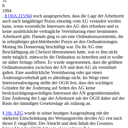
31
8
1994
,
8 ObA 215/94
) noch ausgesprochen, dass die Lage der Arbeitszeit
auch nach langjähriger Praxis einseitig vom AG verändert werden
kann, wenn wesentliche Interessen des AG dies erfordern und es
keine ausdrückliche vertragliche Vereinbarung einer bestimmten
Arbeitszeit gibt. Damals ging es um eine Ordinationsassistentin, die
in zehnjähriger gleichbleibender Praxis an den Ordinationstagen
Montag bis Donnerstag beschäftigt war.
Da ihr AG eine
Beschäftigung als Chefarzt übernommen hatte, war es ihm nicht
mehr möglich, mittwochs die Ordination zu betreiben und er wollte
sie daher freitags öffnen. Es wurde angenommen, dass die geübten
Ordinationszeiten zwischen der AN und dem AG als vereinbart
galten. Eine ausdrückliche Vereinbarung oder gar einen
Änderungsvorbehalt gab es allerdings nicht. Im Wege einer
Interessenabwägung stellte der OGH fest, dass den wichtigen
Gründen für die Änderung auf Seiten des AG keine
berücksichtigungswürdigen Interessen der AN gegenüberstanden.
Eine Änderung der Lage der Arbeitszeit sah der OGH daher auf der
Basis der damaligen Gesetzeslage als zulässig an.
§ 19c AZG
wurde in seiner heutigen Ausgestaltung mit der
stärkeren Einschränkung des Weisungsrechts des/der AG erst nach
dieser E eingeführt.
Der Absicht und dem Inhalt des Gesetzes