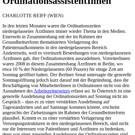
OrdinationsassistentInnen
CHARLOTTE
REIFF
(WIEN)
In den letzten Monaten waren die Ordinationszeiten
niedergelassener ÄrztInnen immer wieder Thema in den Medien.
Einerseits in Zusammenhang mit der im Rahmen der
Gesundheitsreform thematisierten Verlagerung des
Patientenaufkommens in den niedergelassenen Bereich.
Andererseits, weil es vereinzelt Bestrebungen von niedergelassenen
ÄrztInnen gab, ihre Ordinationszeiten auszudehnen.
VorreiterInnen
waren 2008 in diesem Zusammenhang ÄrztInnen in Berlin, wo
etwa 10 % der Niedergelassenen (60 Praxen) für einige Zeit am
Sonntag geöffnet hatten. Der Berliner Senat untersagte die generelle
Sonntagsöffnung jedoch kurz darauf mit der Begründung, dass die
Beschäftigung von MitarbeiterInnen in Ordinationen nicht von den
Ausnahmen des
Arbeitszeitgesetzes
erfasst sei.
In Österreich ist eine
generelle Ausdeh
nung der Ordinationszeiten auf Sonntag nicht im
Gespräch
– dass es zu einer verstärkten Ausdehnung auf
Tagesrandzeiten und auf Samstage kommen könnte, erscheint
angesichts der Zielsetzungen im Rahmen der Gesundheitsreform
plausibel. Kommt es zu einer verstärkten Verlagerung der
Versorgungsstrukturen in den niedergelassenen Bereich, sind nicht
nur die Interessen von PatientInnen und ÄrztInnen zu bedenken,
denn von einer generellen Ausdehnung der Ordinationszeiten sind