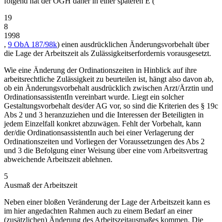
folgend hat der
OGH
daher in einer späteren E (
19
8
1998
,
9 ObA 187/98k
) einen ausdrücklichen Änderungsvorbehalt über
die Lage der Arbeitszeit als Zulässigkeitserfordernis vorausgesetzt.
Wie eine Änderung der Ordinationszeiten in Hinblick auf ihre
arbeitsrechtliche Zulässigkeit zu beurteilen ist, hängt also davon ab,
ob ein Änderungsvorbehalt ausdrücklich
zwischen Arzt/Ärztin und
OrdinationsassistentIn vereinbart wurde. Liegt ein solcher
Gestaltungsvorbehalt des/der AG vor, so sind die Kriterien des § 19c
Abs 2 und 3 heranzuziehen und die Interessen der Beteiligten in
jedem Einzelfall konkret abzuwägen. Fehlt der Vorbehalt, kann
der/die OrdinationsassistentIn auch bei einer Verlagerung der
Ordinationszeiten und Vorliegen der Voraussetzungen des Abs 2
und 3 die Befolgung einer Weisung über eine vom Arbeitsvertrag
abweichende Arbeitszeit ablehnen.
5
Ausmaß der Arbeitszeit
Neben einer bloßen Veränderung der Lage der Arbeitszeit kann es
im hier angedachten Rahmen auch zu einem Bedarf an einer
(zusätzlichen) Änderung des Arbeitszeitausmaßes kommen. Die