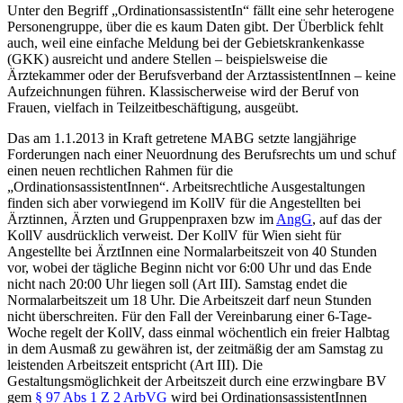
Unter den Begriff „OrdinationsassistentIn“ fällt eine sehr heterogene
Personengruppe, über die es kaum Daten gibt. Der Überblick fehlt
auch, weil eine einfache Meldung bei der Gebietskrankenkasse
(GKK) ausreicht und andere Stellen – beispielsweise die
Ärztekammer oder der Berufsverband der ArztassistentInnen – keine
Aufzeichnungen führen. Klassischerweise wird der Beruf von
Frauen, vielfach in Teilzeitbeschäftigung, ausgeübt.
Das am 1.1.2013 in Kraft getretene MABG setzte langjährige
Forderungen nach einer Neuordnung des Berufsrechts um und schuf
einen neuen rechtlichen Rahmen für die
„OrdinationsassistentInnen“. Arbeitsrechtliche Ausgestaltungen
finden sich aber vorwiegend im KollV für die Angestellten bei
Ärztinnen, Ärzten und Gruppenpraxen
bzw im
AngG
, auf das der
KollV ausdrücklich verweist. Der KollV
für Wien sieht für
Angestellte bei ÄrztInnen eine Normalarbeitszeit von 40 Stunden
vor, wobei der tägliche Beginn nicht vor 6:00 Uhr und das Ende
nicht nach 20:00 Uhr liegen soll (Art III). Samstag endet die
Normalarbeitszeit um 18 Uhr. Die Arbeitszeit darf neun Stunden
nicht überschreiten. Für den Fall der Vereinbarung einer 6-Tage-
Woche regelt der KollV, dass einmal wöchentlich ein freier Halbtag
in dem Ausmaß zu gewähren ist, der zeitmäßig der am Samstag zu
leistenden Arbeitszeit entspricht (Art III). Die
Gestaltungsmöglichkeit der Arbeitszeit durch eine erzwingbare BV
gem
§ 97 Abs 1 Z 2 ArbVG
wird bei OrdinationsassistentInnen