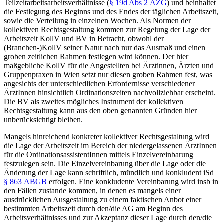
Teilzeitarbeitsarbeitsverhältnisse (
§ 19d Abs 2 AZG
) und beinhaltet
die Festlegung des Beginns und des Endes der täglichen Arbeitszeit,
sowie die Verteilung in einzelnen Wochen.
Als Normen der
kollektiven Rechtsgestaltung kommen zur Regelung der Lage der
Arbeitszeit KollV
und BV in Betracht, obwohl der
(Branchen-)KollV seiner Natur nach nur das Ausmaß und einen
groben zeitlichen Rahmen festlegen wird können.
Der hier
maßgebliche KollV für die Angestellten bei Ärztinnen, Ärzten und
Gruppenpraxen in Wien setzt nur diesen groben Rahmen fest, was
angesichts der unterschiedlichen Erfordernisse verschiedener
ÄrztInnen hinsichtlich Ordinationszeiten nachvollziehbar erscheint.
Die BV als zweites mögliches Instrument der kollektiven
Rechtsgestaltung kann aus den oben genannten Gründen hier
unberücksichtigt bleiben.
Mangels hinreichend konkreter kollektiver Rechtsgestaltung wird
die Lage der Arbeitszeit im Bereich der niedergelassenen ÄrztInnen
für die OrdinationsassistentInnen mittels Einzelvereinbarung
festzulegen sein. Die Einzelvereinbarung über die Lage oder die
Änderung der Lage kann schriftlich, mündlich und konkludent iSd
§ 863 ABGB
erfolgen.
Eine konkludente Vereinbarung wird insb in
den Fällen zustande kommen, in denen es mangels einer
ausdrücklichen Ausgestaltung zu einem faktischen Anbot einer
bestimmten Arbeitszeit durch den/die AG am Beginn des
Arbeitsverhältnisses und zur Akzeptanz dieser Lage durch den/die