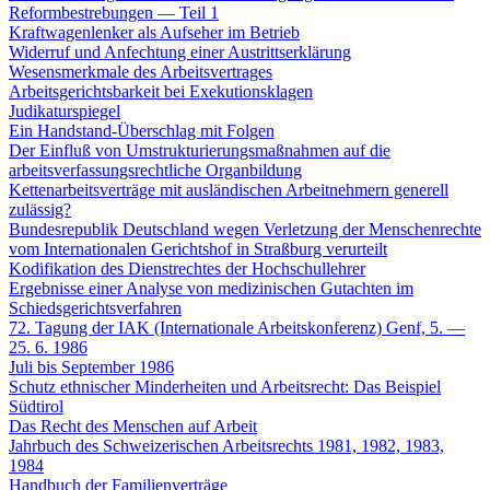
Reformbestrebungen — Teil 1
Kraftwagenlenker als Aufseher im Betrieb
Widerruf und Anfechtung einer Austrittserklärung
Wesensmerkmale des Arbeitsvertrages
Arbeitsgerichtsbarkeit bei Exekutionsklagen
Judikaturspiegel
Ein Handstand-Überschlag mit Folgen
Der Einfluß von Umstrukturierungsmaßnahmen auf die
arbeitsverfassungsrechtliche Organbildung
Kettenarbeitsverträge mit ausländischen Arbeitnehmern generell
zulässig?
Bundesrepublik Deutschland wegen Verletzung der Menschenrechte
vom Internationalen Gerichtshof in Straßburg verurteilt
Kodifikation des Dienstrechtes der Hochschullehrer
Ergebnisse einer Analyse von medizinischen Gutachten im
Schiedsgerichtsverfahren
72. Tagung der IAK (Internationale Arbeitskonferenz) Genf, 5. —
25. 6. 1986
Juli bis September 1986
Schutz ethnischer Minderheiten und Arbeitsrecht: Das Beispiel
Südtirol
Das Recht des Menschen auf Arbeit
Jahrbuch des Schweizerischen Arbeitsrechts 1981, 1982, 1983,
1984
Handbuch der Familienverträge