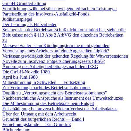
GmbH-Gründerhaftung
Verpflichtungswille bei stillschweigend erbrachten Leistungen
Parteistellung des Insolvenz-Ausfallgeld-Fonds
Judikaturspiegel
Der Lehrling als Hilfsarbeiter
Solange sich der Betriebsausschuß nicht konstituiert hat, stehen die
Befugnisse nach § 113 Abs 2 ArbVG den einzelnen Betriebsräten
zu
Masseverwalter ist an Kündigungstermine nicht gebunden
Verweisung eines Arbeiters auf eine Angestelltentätigkeit?
Verfassungswidrigkeit der geltenden Regelung für Witwerpensionen
Novelle zum Insolvenz-Entgeltsicherungsgesetz (IESG)
Änderung des Arbeitgeberbeitrages nach dem IESG
Die GmbH-Novelle 1980
April bis Juni 1980
Mitbestimmung in Schweden — Fortsetzung
Zur Vertretungsmacht des Betriebsratsobmannes
Duplik zu „Vertretungsmacht des Betriebsratsobmannes"
Nachbarrechtliche Ansprüche als Instrument des Umweltschutzes
Die Mitbestimmung des Betriebsrats beim Entgelt
Entschädigung bei unverschuldetem Verlust des Arbeitsplatzes
Über den Umgang mit dem Arbeitsrecht
Grundriß des bürgerlichen Rechts — Band I
Vernehmungskunde — Ein Grundriß
Büchereingang