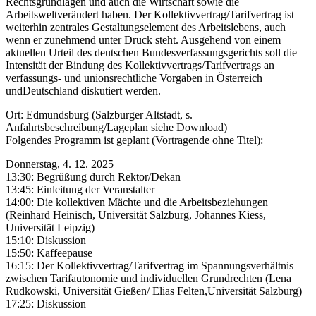
Rechtsgrundlagen und auch die Wirtschaft sowie die
Arbeitsweltverändert haben. Der Kollektivvertrag/Tarifvertrag ist
weiterhin zentrales Gestaltungselement des Arbeitslebens, auch
wenn er zunehmend unter Druck steht. Ausgehend von einem
aktuellen Urteil des deutschen Bundesverfassungsgerichts soll die
Intensität der Bindung des Kollektivvertrags/Tarifvertrags an
verfassungs- und unionsrechtliche Vorgaben in Österreich
undDeutschland diskutiert werden.
Ort:
Edmundsburg (Salzburger Altstadt, s.
Anfahrtsbeschreibung/Lageplan siehe Download)
Folgendes Programm
ist geplant (Vortragende ohne Titel):
Donnerstag, 4. 12. 2025
13:30:
Begrüßung durch Rektor/Dekan
13:45:
Einleitung der Veranstalter
14:00:
Die kollektiven Mächte und die Arbeitsbeziehungen
(Reinhard Heinisch, Universität Salzburg, Johannes Kiess,
Universität Leipzig)
15:10:
Diskussion
15:50:
Kaffeepause
16:15:
Der Kollektivvertrag/Tarifvertrag im Spannungsverhältnis
zwischen Tarifautonomie und individuellen Grundrechten (Lena
Rudkowski, Universität Gießen/ Elias Felten,Universität Salzburg)
17:25:
Diskussion