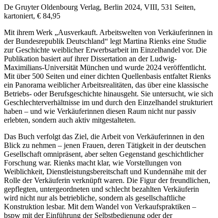
De Gruyter Oldenbourg Verlag, Berlin 2024, VIII, 531 Seiten,
kartoniert, € 84,95
Mit ihrem Werk „Ausverkauft. Arbeitswelten von Verkäuferinnen in
der Bundesrepublik Deutschland“ legt
Martina Rienks
eine Studie
zur Geschichte weiblicher Erwerbsarbeit im Einzelhandel vor. Die
Publikation basiert auf ihrer Dissertation an der Ludwig-
Maximilians-Universität München und wurde 2024 veröffentlicht.
Mit über 500 Seiten und einer dichten Quellenbasis entfaltet
Rienks
ein Panorama weiblicher Arbeitsrealitäten, das über eine klassische
Betriebs- oder Berufsgeschichte hinausgeht. Sie untersucht, wie sich
Geschlechterverhältnisse im und durch den Einzelhandel strukturiert
haben – und wie Verkäuferinnen diesen Raum nicht nur passiv
erlebten, sondern auch aktiv mitgestalteten.
Das Buch verfolgt das Ziel, die Arbeit von Verkäuferinnen in den
Blick zu nehmen – jenen Frauen, deren Tätigkeit in der deutschen
Gesellschaft omnipräsent, aber selten Gegenstand geschichtlicher
Forschung war.
Rienks
macht klar, wie Vorstellungen von
Weiblichkeit, Dienstleistungsbereitschaft und Kundennähe mit der
Rolle der Verkäuferin verknüpft waren. Die Figur der freundlichen,
gepflegten, untergeordneten und schlecht bezahlten Verkäuferin
wird nicht nur als betriebliche, sondern als gesellschaftliche
Konstruktion lesbar. Mit dem Wandel von Verkaufspraktiken –
bspw mit der Einführung der Selbstbedienung oder der