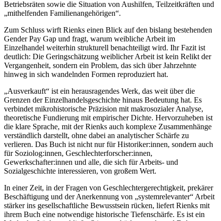
Betriebsräten sowie die Situation von Aushilfen, Teilzeitkräften und
„mithelfenden Familienangehörigen“.
Zum Schluss wirft
Rienks
einen Blick auf den bislang bestehenden
Gender Pay Gap und fragt, warum weibliche Arbeit im
Einzelhandel weiterhin strukturell benachteiligt wird. Ihr Fazit ist
deutlich: Die Geringschätzung weiblicher Arbeit ist kein Relikt der
Vergangenheit, sondern ein Problem, das sich über Jahrzehnte
hinweg in sich wandelnden Formen reproduziert hat.
„Ausverkauft“ ist ein herausragendes Werk, das weit über die
Grenzen der Einzelhandelsgeschichte hinaus Bedeutung hat. Es
verbindet mikrohistorische Präzision mit makrosozialer Analyse,
theoretische Fundierung mit empirischer Dichte. Hervorzuheben ist
die klare Sprache, mit der
Rienks
auch komplexe Zusammenhänge
verständlich darstellt, ohne dabei an analytischer Schärfe zu
verlieren. Das Buch ist nicht nur für Historiker:innen, sondern auch
für Soziolog:innen, Geschlechterforscher:innen,
Gewerkschafter:innen und alle, die sich für Arbeits- und
Sozialgeschichte interessieren, von großem Wert.
In einer Zeit, in der Fragen von Geschlechtergerechtigkeit, prekärer
Beschäftigung und der Anerkennung von „systemrelevanter“ Arbeit
stärker ins gesellschaftliche Bewusstsein rücken, liefert
Rienks
mit
ihrem Buch eine notwendige historische Tiefenschärfe. Es ist ein