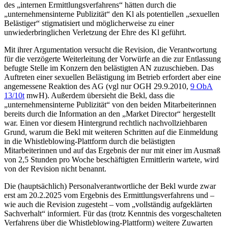
des „internen Ermittlungsverfahrens“ hätten durch die
„unternehmensinterne Publizität“ den Kl als potentiellen „sexuellen
Belästiger“ stigmatisiert und möglicherweise zu einer
unwiederbringlichen Verletzung der Ehre des Kl geführt.
Mit ihrer Argumentation versucht die Revision, die Verantwortung
für die verzögerte Weiterleitung der Vorwürfe an die zur Entlassung
befugte Stelle im Konzern den belästigten AN zuzuschieben. Das
Auftreten einer sexuellen Belästigung im Betrieb erfordert aber eine
angemessene Reaktion des AG (vgl nur
OGH
29.9.2010,
9 ObA
13/10t
mwH
). Außerdem übersieht die Bekl, dass die
„unternehmensinterne Publizität“ von den beiden Mitarbeiterinnen
bereits durch die Information an den „Market Director“ hergestellt
war. Einen vor diesem Hintergrund rechtlich nachvollziehbaren
Grund, warum die Bekl mit weiteren Schritten auf die Einmeldung
in die Whistleblowing-Plattform durch die belästigten
Mitarbeiterinnen und auf das Ergebnis der nur mit einer im Ausmaß
von 2,5 Stunden pro Woche beschäftigten Ermittlerin wartete, wird
von der Revision nicht benannt.
Die (hauptsächlich) Personalverantwortliche der Bekl wurde zwar
erst am 20.2.2025 vom Ergebnis des Ermittlungsverfahrens und –
wie auch die Revision zugesteht – vom „vollständig aufgeklärten
Sachverhalt“ informiert. Für das (trotz Kenntnis des vorgeschalteten
Verfahrens über die Whistleblowing-Plattform) weitere Zuwarten