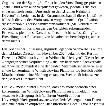
Organisation der Sparte „*“. Er ist bei den Vorstellungsgesprächen
„dabei“ und wäre auch verpflichtet gewesen, jedenfalls die hier
entlassungsrelevanten Umstände an den „Human Relations
Director“ zu berichten. In der Zusammenschau all dieser Umstände
hält sich die von den Vorinstanzen vorgenommene Qualifikation
dieser Person als personalmitverantwortlicher „Stellvertreter“ im
obigen Sinne im Rahmen des den Gerichten zukommenden
Ermessensspielraums. Dass diese Person nicht „selbstständig“ zur
Einstellung oder Entlassung von Mitarbeitern berechtigt ist, ändert
daran nichts.
Ein Teil des der Entlassung zugrundeliegenden Sachverhalts wurde
dem „Market Director“ im November 2024 bekannt, der Rest im
Dezember 2024 „noch vor den Weihnachtsfeiertagen“. Dieser leitete
– entgegen seiner Verpflichtung – die ihm berichteten Sachverhalte
nicht weiter. Zumindest eine der beiden Mitarbeiterinnen verwies er
an die konzerninterne Whistleblowing-Plattform, wo letztlich beide
Mitarbeiterinnen eine Meldung erstatteten. Weitere Schritte setzte
der „Market Director“ nicht.
Die Bekl meint in ihrer Revision, dass das Vorhandensein einer
konzerninternen Whistleblowing-Plattform zur Einmeldung von
sexueller Belästigung sich (zu ihrem Vorteil) auf den
Unverzüglichkeitsgrundsatz auswirke. Jede Weitergabe von Daten
und eine daran anknüpfende Dienstfreistellung des Kl vor Abschluss