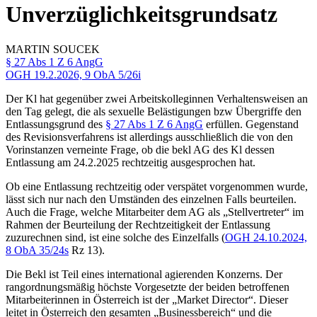
Unverzüglichkeitsgrundsatz
MARTIN
SOUCEK
§ 27 Abs 1 Z 6 AngG
OGH 19.2.2026, 9 ObA 5/26i
Der Kl hat gegenüber zwei Arbeitskolleginnen Verhaltensweisen an
den Tag gelegt, die als sexuelle Belästigungen bzw Übergriffe den
Entlassungsgrund des
§ 27 Abs 1 Z 6 AngG
erfüllen. Gegenstand
des Revisionsverfahrens ist allerdings ausschließlich die von den
Vorinstanzen verneinte Frage, ob die bekl AG des Kl dessen
Entlassung am 24.2.2025 rechtzeitig ausgesprochen hat.
Ob eine Entlassung rechtzeitig oder verspätet vorgenommen wurde,
lässt sich nur nach den Umständen des einzelnen Falls beurteilen.
Auch die Frage, welche Mitarbeiter
dem AG als „Stellvertreter“ im
Rahmen der Beurteilung der Rechtzeitigkeit der Entlassung
zuzurechnen sind, ist eine solche des Einzelfalls (
OGH
24.10.2024,
8 ObA 35/24s
Rz 13).
Die Bekl ist Teil eines international agierenden Konzerns. Der
rangordnungsmäßig höchste Vorgesetzte der beiden betroffenen
Mitarbeiterinnen in Österreich ist der „Market Director“. Dieser
leitet in Österreich den gesamten „Businessbereich“ und die