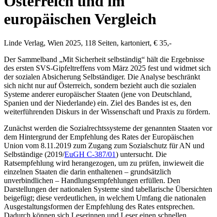
Österreich und im
europäischen Vergleich
Linde Verlag, Wien 2025, 118 Seiten, kartoniert, € 35,-
Der Sammelband „Mit Sicherheit selbständig“ hält die Ergebnisse
des ersten SVS-Gipfeltreffens vom März 2025 fest und widmet sich
der sozialen Absicherung Selbständiger. Die Analyse beschränkt
sich nicht nur auf Österreich, sondern bezieht auch die sozialen
Systeme anderer europäischer Staaten (jene von Deutschland,
Spanien und der Niederlande) ein. Ziel des Bandes ist es, den
weiterführenden Diskurs in der Wissenschaft und Praxis zu fördern.
Zunächst werden die Sozialrechtssysteme der genannten Staaten vor
dem Hintergrund der Empfehlung des Rates der Europäischen
Union vom 8.11.2019 zum Zugang zum Sozialschutz für AN und
Selbständige (2019/
EuGH C-387/01
) untersucht. Die
Ratsempfehlung wird herangezogen, um zu prüfen, inwieweit die
einzelnen Staaten die darin enthaltenen – grundsätzlich
unverbindlichen – Handlungsempfehlungen erfüllen. Den
Darstellungen der nationalen Systeme sind tabellarische Übersichten
beigefügt; diese verdeutlichen, in welchem Umfang die nationalen
Ausgestaltungsformen der Empfehlung des Rates entsprechen.
Dadurch können sich Leserinnen und Leser einen schnellen