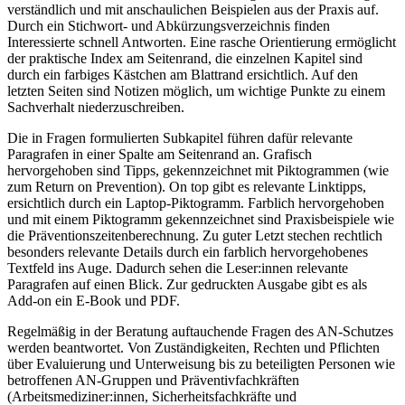
verständlich und mit anschaulichen Beispielen aus der Praxis auf.
Durch ein Stichwort- und Abkürzungsverzeichnis finden
Interessierte schnell Antworten. Eine rasche Orientierung ermöglicht
der praktische Index am Seitenrand, die einzelnen Kapitel sind
durch ein farbiges Kästchen am Blattrand ersichtlich. Auf den
letzten Seiten sind Notizen möglich, um wichtige Punkte zu einem
Sachverhalt niederzuschreiben.
Die in Fragen formulierten Subkapitel führen dafür relevante
Paragrafen in einer Spalte am Seitenrand an. Grafisch
hervorgehoben sind Tipps, gekennzeichnet mit Piktogrammen (wie
zum Return on Prevention). On top gibt es relevante Linktipps,
ersichtlich durch ein Laptop-Piktogramm. Farblich hervorgehoben
und mit einem Piktogramm gekennzeichnet sind Praxisbeispiele wie
die Präventionszeitenberechnung. Zu guter Letzt stechen rechtlich
besonders relevante Details durch ein farblich hervorgehobenes
Textfeld ins Auge. Dadurch sehen die Leser:innen relevante
Paragrafen auf einen Blick. Zur gedruckten Ausgabe gibt es als
Add-on ein E-Book und PDF.
Regelmäßig in der Beratung auftauchende Fragen des AN-Schutzes
werden beantwortet. Von Zuständigkeiten, Rechten und Pflichten
über Evaluierung und Unterweisung bis zu beteiligten Personen wie
betroffenen AN-Gruppen und Präventivfachkräften
(Arbeitsmediziner:innen, Sicherheitsfachkräfte und