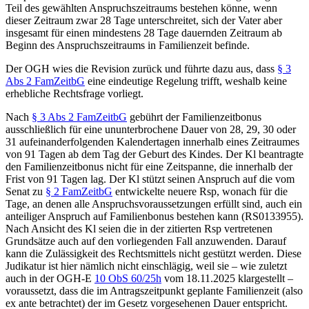
Teil des gewählten Anspruchszeitraums bestehen könne, wenn
dieser Zeitraum zwar 28 Tage unterschreitet, sich der Vater aber
insgesamt für einen mindestens 28 Tage dauernden Zeitraum ab
Beginn des Anspruchszeitraums in Familienzeit befinde.
Der OGH wies die Revision zurück und führte dazu aus, dass
§ 3
Abs 2 FamZeitbG
eine eindeutige Regelung trifft, weshalb keine
erhebliche Rechtsfrage vorliegt.
Nach
§ 3 Abs 2 FamZeitbG
gebührt der Familienzeitbonus
ausschließlich für eine ununterbrochene Dauer von 28, 29, 30 oder
31 aufeinanderfolgenden Kalendertagen innerhalb eines Zeitraumes
von 91 Tagen ab dem Tag der Geburt des Kindes. Der Kl beantragte
den Familienzeitbonus nicht für eine Zeitspanne, die innerhalb der
Frist von 91 Tagen lag. Der Kl stützt seinen Anspruch auf die vom
Senat zu
§ 2 FamZeitbG
entwickelte neuere Rsp, wonach für die
Tage, an denen alle Anspruchsvoraussetzungen erfüllt sind, auch ein
anteiliger Anspruch auf Familienbonus bestehen kann (RS0133955).
Nach Ansicht des Kl seien die in der zitierten Rsp vertretenen
Grundsätze auch auf den vorliegenden Fall anzuwenden. Darauf
kann die Zulässigkeit des Rechtsmittels nicht gestützt werden. Diese
Judikatur ist hier nämlich nicht einschlägig, weil sie – wie zuletzt
auch in der
OGH
-E
10 ObS 60/25h
vom 18.11.2025 klargestellt –
voraussetzt, dass die im Antragszeitpunkt geplante Familienzeit (also
ex ante betrachtet) der im Gesetz vorgesehenen Dauer entspricht.