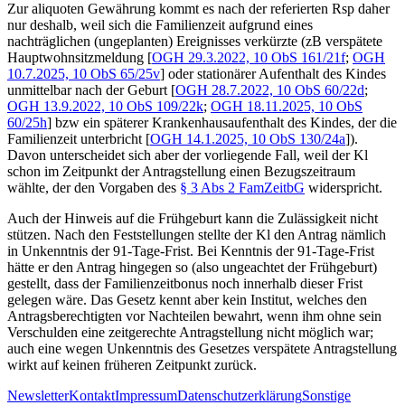
Zur aliquoten Gewährung kommt es nach der referierten Rsp daher
nur deshalb, weil sich die Familienzeit aufgrund eines
nachträglichen (ungeplanten) Ereignisses verkürzte (zB verspätete
Hauptwohnsitzmeldung [
OGH
29.3.2022,
10 ObS 161/21f
;
OGH
10.7.2025,
10 ObS 65/25v
] oder stationärer Aufenthalt des Kindes
unmittelbar nach der Geburt [
OGH
28.7.2022,
10 ObS 60/22d
;
OGH
13.9.2022,
10 ObS 109/22k
;
OGH
18.11.2025,
10 ObS
60/25h
] bzw ein späterer Krankenhausaufenthalt des Kindes, der die
Familienzeit unterbricht [
OGH
14.1.2025,
10 ObS 130/24a
]).
Davon unterscheidet sich aber der vorliegende Fall, weil der Kl
schon im Zeitpunkt der Antragstellung einen Bezugszeitraum
wählte, der den Vorgaben des
§ 3 Abs 2 FamZeitbG
widerspricht.
Auch der Hinweis auf die Frühgeburt kann die Zulässigkeit nicht
stützen. Nach den Feststellungen stellte der Kl den Antrag nämlich
in Unkenntnis der 91-Tage-Frist. Bei Kenntnis der 91-Tage-Frist
hätte er den Antrag hingegen so (also ungeachtet der Frühgeburt)
gestellt, dass der Familienzeitbonus noch innerhalb dieser Frist
gelegen wäre. Das Gesetz kennt aber kein Institut, welches den
Antragsberechtigten vor Nachteilen bewahrt, wenn ihm ohne sein
Verschulden eine zeitgerechte Antragstellung nicht möglich war;
auch eine wegen Unkenntnis des Gesetzes verspätete Antragstellung
wirkt auf keinen früheren Zeitpunkt zurück.
Newsletter
Kontakt
Impressum
Datenschutzerklärung
Sonstige