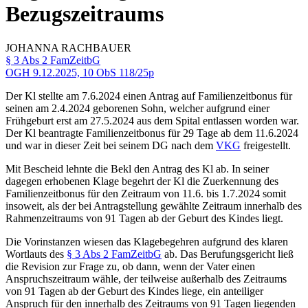
Bezugszeitraums
JOHANNA
RACHBAUER
§ 3 Abs 2 FamZeitbG
OGH
9.12.2025,
10 ObS 118/25p
Der Kl stellte am 7.6.2024 einen Antrag auf Familienzeitbonus für
seinen am 2.4.2024 geborenen Sohn, welcher aufgrund einer
Frühgeburt erst am 27.5.2024 aus dem Spital entlassen worden war.
Der Kl beantragte Familienzeitbonus für 29 Tage ab dem 11.6.2024
und war in dieser Zeit bei seinem DG nach dem
VKG
freigestellt.
Mit Bescheid lehnte die Bekl den Antrag des Kl ab. In seiner
dagegen erhobenen Klage begehrt der Kl die Zuerkennung des
Familienzeitbonus für den Zeitraum von 11.6. bis 1.7.2024 somit
insoweit, als der bei Antragstellung gewählte Zeitraum innerhalb des
Rahmenzeitraums von 91 Tagen ab der Geburt des Kindes liegt.
Die Vorinstanzen wiesen das Klagebegehren aufgrund des klaren
Wortlauts des
§ 3 Abs 2 FamZeitbG
ab. Das Berufungsgericht ließ
die Revision zur Frage zu, ob dann, wenn der Vater einen
Anspruchszeitraum wähle, der teilweise außerhalb des Zeitraums
von 91 Tagen ab der Geburt des Kindes liege, ein anteiliger
Anspruch für den innerhalb des Zeitraums von 91 Tagen liegenden