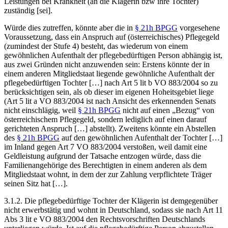
Leistungen bei Krankheit (an die Klägerin bzw ihre Tochter)
zuständig [sei].
Würde dies zutreffen, könnte aber die in
§ 21h BPGG
vorgesehene
Voraussetzung, dass ein Anspruch auf (österreichisches) Pflegegeld
(zumindest der Stufe 4) besteht, das wiederum von einem
gewöhnlichen Aufenthalt der pflegebedürftigen Person abhängig ist,
aus zwei Gründen nicht anzuwenden sein: Erstens könnte der in
einem anderen Mitgliedstaat liegende gewöhnliche Aufenthalt der
pflegebedürftigen Tochter […] nach Art 5 lit b VO 883/2004 so zu
berücksichtigen sein, als ob dieser im eigenen Hoheitsgebiet liege
(Art 5 lit a VO 883/2004 ist nach Ansicht des erkennenden Senats
nicht einschlägig, weil
§ 21h BPGG
nicht auf einen „Bezug“ von
österreichischem Pflegegeld, sondern lediglich auf einen darauf
gerichteten Anspruch […] abstellt). Zweitens könnte ein Abstellen
des
§ 21h BPGG
auf den gewöhnlichen Aufenthalt der Tochter […]
im Inland gegen Art 7 VO 883/2004 verstoßen, weil damit eine
Geldleistung aufgrund der Tatsache entzogen würde, dass die
Familienangehörige des Berechtigten in einem anderen als dem
Mitgliedstaat wohnt, in dem der zur Zahlung verpflichtete Träger
seinen Sitz hat […].
3.1.2. Die pflegebedürftige Tochter der Klägerin ist demgegenüber
nicht erwerbstätig und wohnt in Deutschland, sodass sie nach Art 11
Abs 3 lit e VO 883/2004 den Rechtsvorschriften Deutschlands