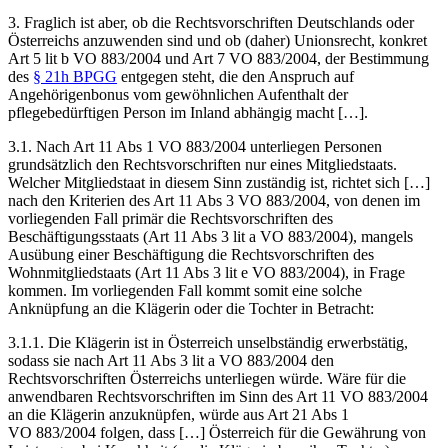
3. Fraglich ist aber, ob die Rechtsvorschriften Deutschlands oder
Österreichs anzuwenden sind und ob (daher) Unionsrecht, konkret
Art 5 lit b VO 883/2004 und Art 7 VO 883/2004, der Bestimmung
des
§ 21h BPGG
entgegen steht, die den Anspruch auf
Angehörigenbonus vom gewöhnlichen Aufenthalt der
pflegebedürftigen Person im Inland abhängig macht […].
3.1. Nach Art 11 Abs 1 VO 883/2004 unterliegen Personen
grundsätzlich den Rechtsvorschriften nur eines Mitgliedstaats.
Welcher Mitgliedstaat in diesem Sinn zuständig ist, richtet sich […]
nach den Kriterien des Art 11 Abs 3 VO 883/2004, von denen im
vorliegenden Fall primär die Rechtsvorschriften des
Beschäftigungsstaats (Art 11 Abs 3 lit a VO 883/2004), mangels
Ausübung einer Beschäftigung die Rechtsvorschriften des
Wohnmitgliedstaats (Art 11 Abs 3 lit e VO 883/2004), in Frage
kommen. Im vorliegenden Fall kommt somit eine solche
Anknüpfung an die Klägerin oder die Tochter in Betracht:
3.1.1. Die Klägerin ist in Österreich unselbständig erwerbstätig,
sodass sie nach Art 11 Abs 3 lit a VO 883/2004 den
Rechtsvorschriften Österreichs unterliegen würde. Wäre für die
anwendbaren Rechtsvorschriften im Sinn des Art 11 VO 883/2004
an die Klägerin anzuknüpfen, würde aus Art 21 Abs 1
VO 883/2004 folgen, dass […] Österreich für die Gewährung von