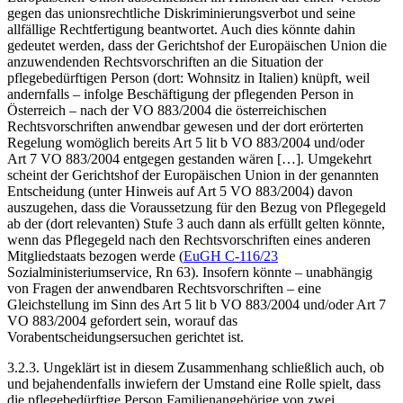
gegen das unionsrechtliche Diskriminierungsverbot und seine
allfällige Rechtfertigung beantwortet. Auch dies könnte dahin
gedeutet werden, dass der Gerichtshof der Europäischen Union die
anzuwendenden Rechtsvorschriften an die Situation der
pflegebedürftigen Person (dort: Wohnsitz in Italien) knüpft, weil
andernfalls – infolge Beschäftigung der pflegenden Person in
Österreich – nach der VO 883/2004 die österreichischen
Rechtsvorschriften anwendbar gewesen und der dort erörterten
Regelung womöglich bereits Art 5 lit b VO 883/2004 und/oder
Art 7 VO 883/2004 entgegen gestanden wären […]. Umgekehrt
scheint der Gerichtshof der Europäischen Union in der genannten
Entscheidung (unter Hinweis auf Art 5 VO 883/2004) davon
auszugehen, dass die Voraussetzung für den Bezug von Pflegegeld
ab der (dort relevanten) Stufe 3 auch dann als erfüllt gelten könnte,
wenn das Pflegegeld nach den Rechtsvorschriften eines anderen
Mitgliedstaats bezogen werde (
EuGH C-116/23
Sozialministeriumservice
, Rn 63). Insofern könnte – unabhängig
von Fragen der anwendbaren Rechtsvorschriften – eine
Gleichstellung im Sinn des Art 5 lit b VO 883/2004 und/oder Art 7
VO 883/2004 gefordert sein, worauf das
Vorabentscheidungsersuchen gerichtet ist.
3.2.3. Ungeklärt ist in diesem Zusammenhang schließlich auch, ob
und bejahendenfalls inwiefern der Umstand eine Rolle spielt, dass
die pflegebedürftige Person Familienangehörige von zwei