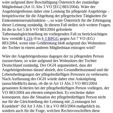
wäre aufgrund ihrer Beschäftigung Österreich der zuständige
Mitgliedstaat (Art 11 Abs 3 VO [EG] 883/2004). Wäre der
Angehörigenbonus daher eine Leistung für pflegende Angehörige –
beispielsweise für die Abgeltung der pflegerischen Tätigkeiten iSe
Einkommensersatzfunktion –, so wäre Österreich für die Erbringung
dieser Leistung zuständig. In diesem Fall stellen sich weitere Fragen.
Ist die in Art 5 lit b VO 883/2004 geforderte
Tatbestandsgleichstellung im vorliegenden Fall zu berücksichtigen
bzw verstößt
§ 21h
iVm
§ 3 BPGG
gegen Art 7 VO (EG)
883/2004, wenn eine Geldleistung bloß aufgrund des Wohnsitzes
der Tochter in einem anderen Mitgliedstaat entzogen wird?
Wäre der Angehörigenbonus dagegen der zu pflegenden Person
zuzurechnen, so wäre aufgrund des Wohnsitzes der Tochter
Deutschland zuständig. Der OGH argumentiert, dass der
Angehörigenbonus darauf abzielt, den Gesundheitszustand und die
Lebensbedingungen der pflegebedürftigen Personen zu verbessern.
Nach Auffassung des OGH würde daher eine Anknüpfung
(ausschließlich) daran, ob die in Art 11 Abs 3 VO 883/2004
genannten Kriterien bei der pflegebedürftigen Person vorliegen, der
VO 883/2004 am ehesten entsprechen. Es erscheine daher
konsequent, dass die Situation der pflegebedürftigen Person nicht
nur für die Gleichstellung der Leistung mit „Leistungen bei
Krankheit“ iSd Art 3 Abs 1 lit a VO 883/2004 maßgeblich ist,
sondern auch für die Frage, welchen Rechtsvorschriften diese