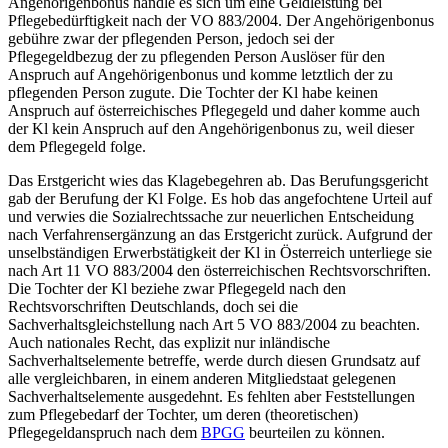
Angehörigenbonus handle es sich um eine Geldleistung bei
Pflegebedürftigkeit nach der VO 883/2004. Der Angehörigenbonus
gebühre zwar der pflegenden Person, jedoch sei der
Pflegegeldbezug der zu pflegenden Person Auslöser für den
Anspruch auf Angehörigenbonus und komme letztlich der zu
pflegenden Person zugute. Die Tochter der Kl habe keinen
Anspruch auf österreichisches Pflegegeld und daher komme auch
der Kl kein Anspruch auf den Angehörigenbonus zu, weil dieser
dem Pflegegeld folge.
Das Erstgericht wies das Klagebegehren ab. Das Berufungsgericht
gab der Berufung der Kl Folge. Es hob das angefochtene Urteil auf
und verwies die Sozialrechtssache zur neuerlichen Entscheidung
nach Verfahrensergänzung an das Erstgericht zurück. Aufgrund der
unselbständigen Erwerbstätigkeit der Kl in Österreich unterliege sie
nach Art 11 VO 883/2004 den österreichischen Rechtsvorschriften.
Die Tochter der Kl beziehe zwar Pflegegeld nach den
Rechtsvorschriften Deutschlands, doch sei die
Sachverhaltsgleichstellung nach Art 5 VO 883/2004 zu beachten.
Auch nationales Recht, das explizit nur inländische
Sachverhaltselemente betreffe, werde durch diesen Grundsatz auf
alle vergleichbaren, in einem anderen Mitgliedstaat gelegenen
Sachverhaltselemente ausgedehnt. Es fehlten aber Feststellungen
zum Pflegebedarf der Tochter, um deren (theoretischen)
Pflegegeldanspruch nach dem
BPGG
beurteilen zu können.