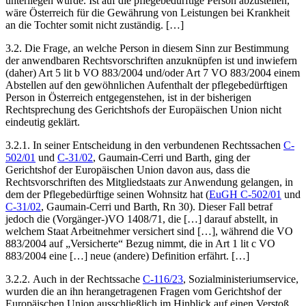
unterliegen würde. Ist auf die pflegebedürftige Person abzustellen,
wäre Österreich für die Gewährung von Leistungen bei Krankheit
an die Tochter somit nicht zuständig. […]
3.2. Die Frage, an welche Person in diesem Sinn zur Bestimmung
der anwendbaren Rechtsvorschriften anzuknüpfen ist und inwiefern
(daher) Art 5 lit b VO 883/2004 und/oder Art 7 VO 883/2004 einem
Abstellen auf den gewöhnlichen Aufenthalt der pflegebedürftigen
Person in Österreich entgegenstehen, ist in der bisherigen
Rechtsprechung des Gerichtshofs der Europäischen Union nicht
eindeutig geklärt.
3.2.1. In seiner Entscheidung in den verbundenen Rechtssachen
C-
502/01
und
C-31/02
,
Gaumain-Cerri
und
Barth
, ging der
Gerichtshof der Europäischen Union davon aus, dass die
Rechtsvorschriften des Mitgliedstaats zur Anwendung gelangen, in
dem der Pflegebedürftige seinen Wohnsitz hat (
EuGH C-502/01
und
C-31/02
,
Gaumain-Cerri
und
Barth
, Rn 30). Dieser Fall betraf
jedoch die (Vorgänger-)VO 1408/71, die […] darauf abstellt, in
welchem Staat Arbeitnehmer versichert sind […], während die VO
883/2004
auf „Versicherte“ Bezug nimmt, die in Art 1 lit c VO
883/2004 eine […] neue (andere) Definition erfährt. […]
3.2.2. Auch in der Rechtssache
C-116/23
,
Sozialministeriumservice
,
wurden die an ihn herangetragenen Fragen vom Gerichtshof der
Europäischen Union ausschließlich im Hinblick auf einen Verstoß