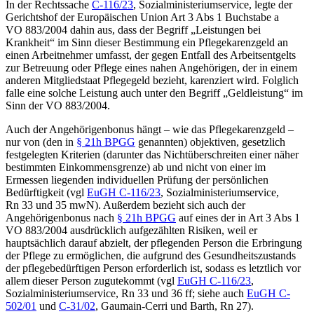
In der Rechtssache
C-116/23
,
Sozialministeriumservice
, legte der
Gerichtshof der Europäischen Union Art 3 Abs 1 Buchstabe a
VO 883/2004 dahin aus, dass der Begriff „Leistungen bei
Krankheit“ im Sinn dieser Bestimmung ein Pflegekarenzgeld an
einen Arbeitnehmer umfasst, der gegen Entfall des Arbeitsentgelts
zur Betreuung oder Pflege eines nahen Angehörigen, der in einem
anderen Mitgliedstaat Pflegegeld bezieht, karenziert wird. Folglich
falle eine solche Leistung auch unter den Begriff „Geldleistung“ im
Sinn der VO 883/2004.
Auch der Angehörigenbonus hängt – wie das Pflegekarenzgeld –
nur von (den in
§ 21h BPGG
genannten) objektiven, gesetzlich
festgelegten Kriterien (darunter das Nichtüberschreiten einer näher
bestimmten Einkommensgrenze) ab und nicht von einer im
Ermessen liegenden individuellen Prüfung der persönlichen
Bedürftigkeit (vgl
EuGH C-116/23
,
Sozialministeriumservice
,
Rn 33 und 35 mwN). Außerdem bezieht sich auch der
Angehörigenbonus nach
§ 21h BPGG
auf eines der in Art 3 Abs 1
VO 883/2004 ausdrücklich aufgezählten Risiken, weil er
hauptsächlich darauf abzielt, der pflegenden Person die Erbringung
der Pflege zu ermöglichen, die aufgrund des Gesundheitszustands
der pflegebedürftigen Person erforderlich ist, sodass es letztlich vor
allem dieser Person zugutekommt (vgl
EuGH C-116/23
,
Sozialministeriumservice
, Rn 33 und 36 ff; siehe auch
EuGH C-
502/01
und
C-31/02
,
Gaumain-Cerri
und
Barth
, Rn 27).