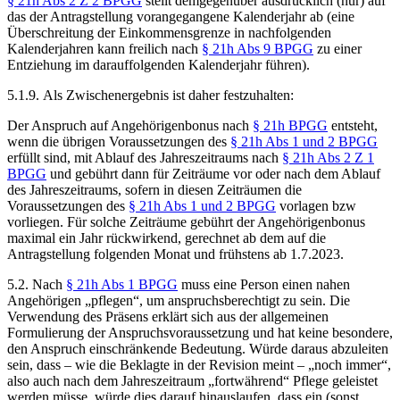
§ 21h Abs 2 Z 2 BPGG
stellt demgegenüber ausdrücklich (nur) auf
das der Antragstellung vorangegangene Kalenderjahr ab (eine
Überschreitung der Einkommensgrenze in nachfolgenden
Kalenderjahren kann freilich nach
§ 21h Abs 9 BPGG
zu einer
Entziehung im darauffolgenden Kalenderjahr führen).
5.1.9. Als Zwischenergebnis ist daher festzuhalten:
Der Anspruch auf Angehörigenbonus nach
§ 21h BPGG
entsteht,
wenn die übrigen Voraussetzungen des
§ 21h Abs 1 und 2 BPGG
erfüllt sind, mit Ablauf des Jahreszeitraums nach
§ 21h Abs 2 Z 1
BPGG
und gebührt dann für Zeiträume vor oder nach dem Ablauf
des Jahreszeitraums, sofern in diesen Zeiträumen die
Voraussetzungen des
§ 21h Abs 1 und 2 BPGG
vorlagen bzw
vorliegen. Für solche Zeiträume gebührt der Angehörigenbonus
maximal ein Jahr rückwirkend, gerechnet ab dem auf die
Antragstellung folgenden Monat und frühstens ab 1.7.2023.
5.2. Nach
§ 21h Abs 1 BPGG
muss eine Person einen nahen
Angehörigen „pflegen“, um anspruchsberechtigt zu sein. Die
Verwendung des Präsens erklärt sich aus der allgemeinen
Formulierung der Anspruchsvoraussetzung und hat keine besondere,
den Anspruch einschränkende Bedeutung. Würde daraus abzuleiten
sein, dass – wie die Beklagte in der Revision meint – „noch immer“,
also auch nach dem Jahreszeitraum „fortwährend“ Pflege geleistet
werden müsse, würde dies darauf hinauslaufen, dass ein (sonst