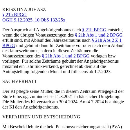
KRISZTINA
JUHASZ
§ 21h BPGG
OGH
9.12.2025,
10 ObS 132/25x
Der Anspruch auf Angehörigenbonus nach
§ 21h BPGG
entsteht,
wenn die übrigen Voraussetzungen des
§ 21h Abs 1 und 2 BPGG
erfüllt sind, mit Ablauf des Jahreszeitraums nach
§ 21h Abs 2 Z 1
BPGG
und gebührt dann für Zeiträume vor oder nach dem Ablauf
des Jahreszeitraums, sofern in diesen Zeiträumen die
Voraussetzungen des
§ 21h Abs 1 und 2 BPGG
vorlagen bzw
vorliegen. Für solche Zeiträume gebührt der Angehörigenbonus
maximal ein Jahr rückwirkend, gerechnet ab dem auf die
Antragstellung folgenden Monat und frühstens ab 1.7.2023.
SACHVERHALT
Der Kl pflegte seine Mutter, die in diesem Zeitraum Pflegegeld der
Stufe 6 bezog, zumindest seit 1.3.2021 in häuslicher Umgebung.
Die Mutter des Kl verstarb am 30.4.2024. Am 4.7.2024 beantragte
der Kl den Angehörigenbonus.
VERFAHREN UND ENTSCHEIDUNG
Mit Bescheid lehnte die bekl Pensionsversicherungsanstalt (PVA)