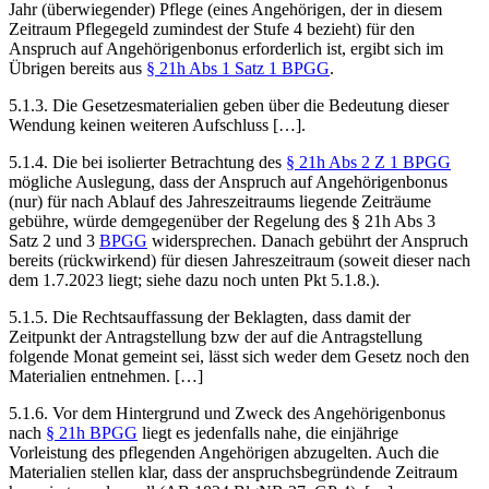
Jahr (überwiegender) Pflege (eines Angehörigen, der in diesem
Zeitraum Pflegegeld zumindest der Stufe 4 bezieht) für den
Anspruch auf Angehörigenbonus erforderlich ist, ergibt sich im
Übrigen bereits aus
§ 21h Abs 1 Satz 1 BPGG
.
5.1.3. Die Gesetzesmaterialien geben über die Bedeutung dieser
Wendung keinen weiteren Aufschluss […].
5.1.4. Die bei isolierter Betrachtung des
§ 21h Abs 2 Z 1 BPGG
mögliche Auslegung, dass der Anspruch auf Angehörigenbonus
(nur) für nach Ablauf des Jahreszeitraums liegende Zeiträume
gebühre, würde demgegenüber der Regelung des § 21h Abs 3
Satz 2 und 3
BPGG
widersprechen. Danach gebührt der Anspruch
bereits (rückwirkend) für diesen Jahreszeitraum (soweit dieser
nach
dem 1.7.2023 liegt; siehe dazu noch unten Pkt 5.1.8.).
5.1.5. Die Rechtsauffassung der Beklagten, dass damit der
Zeitpunkt der Antragstellung bzw der auf die Antragstellung
folgende Monat gemeint sei, lässt sich weder dem Gesetz noch den
Materialien entnehmen. […]
5.1.6. Vor dem Hintergrund und Zweck des Angehörigenbonus
nach
§ 21h BPGG
liegt es jedenfalls nahe, die einjährige
Vorleistung des pflegenden Angehörigen abzugelten. Auch die
Materialien stellen klar, dass der anspruchsbegründende Zeitraum