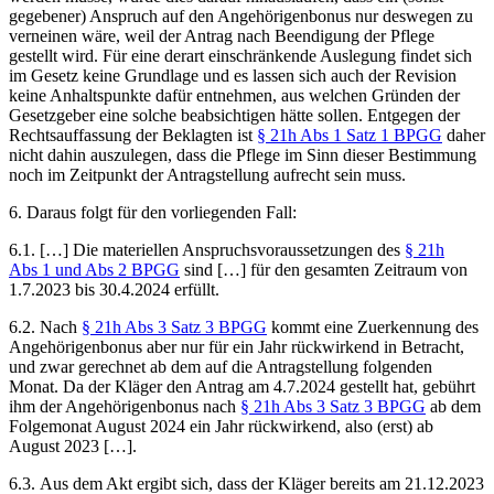
gegebener) Anspruch auf den Angehörigenbonus nur deswegen zu
verneinen wäre, weil der Antrag nach Beendigung der Pflege
gestellt wird. Für eine derart einschränkende Auslegung findet sich
im Gesetz keine Grundlage und es lassen sich auch der Revision
keine Anhaltspunkte dafür entnehmen, aus welchen Gründen der
Gesetzgeber eine solche beabsichtigen hätte sollen. Entgegen der
Rechtsauffassung der Beklagten ist
§ 21h Abs 1 Satz 1 BPGG
daher
nicht dahin auszulegen, dass die Pflege im Sinn dieser Bestimmung
noch im Zeitpunkt der Antragstellung aufrecht sein muss.
6. Daraus folgt für den vorliegenden Fall:
6.1. […] Die materiellen Anspruchsvoraussetzungen des
§ 21h
Abs 1 und Abs 2 BPGG
sind […] für den gesamten Zeitraum von
1.7.2023 bis 30.4.2024 erfüllt.
6.2. Nach
§ 21h Abs 3 Satz 3 BPGG
kommt eine Zuerkennung des
Angehörigenbonus aber nur für ein Jahr rückwirkend in Betracht,
und zwar gerechnet ab dem auf die Antragstellung folgenden
Monat. Da der Kläger den Antrag am 4.7.2024 gestellt hat, gebührt
ihm der Angehörigenbonus nach
§ 21h Abs 3 Satz 3 BPGG
ab dem
Folgemonat August 2024 ein Jahr rückwirkend, also (erst) ab
August 2023 […].
6.3. Aus dem Akt ergibt sich, dass der Kläger bereits am 21.12.2023