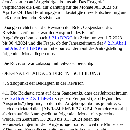
den Anspruch auf Angehörigenbonus ab. Das Erstgericht
verpflichtete die Bekl zur Zahlung für die Monate Juli 2023 bis
April 2024. Das Berufungsgericht bestätigte diese Entscheidung und
ließ die ordentliche Revision zu.
Dagegen richtet sich die Revision der Bekl. Gegenstand des
Revisionsverfahrens war der Anspruch des Kl auf
Angehörigenbonus nach
§ 21h BPGG
im Zeitraum von 1.7.2023
bis 30.4.2024 und die Frage, ob der Jahreszeitraum des
§ 21h Abs 1
und Abs 2 Z 1 BPGG
unmittelbar vor dem auf die Antragstellung
folgenden Monat liegen muss.
Die Revision war zulässig und teilweise berechtigt.
ORIGINALZITATE AUS DER ENTSCHEIDUNG
4. Standpunkt der Beklagten in der Revision
4.1. Die Beklagte steht auf dem Standpunkt, dass der Jahreszeitraum
des
§ 21h Abs 2 Z 1 BPGG
zu jenem Zeitpunkt („ab Beginn des
Anspruchs“) beginne, ab dem der Angehörigenbonus gebühre, was
nach den Materialien [AB 1824 BlgNR 27. GP 4; Anm der Autorin]
ab dem auf die Antragstellung folgenden Monat rückgerechnet
werde. Im Zeitraum 1.8.2023 bis 31.7.2024 seien die
Voraussetzungen für den Angehörigenbonus – weil die Mutter des
Klägers vor Ende dieses Zeitraums verstorben sei – nicht