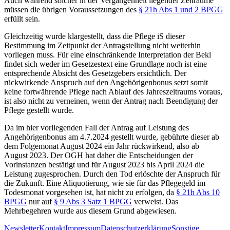
Auch während solcher in der Vergangenheit liegender Zeiträume
müssen die übrigen Voraussetzungen des
§ 21h Abs 1 und 2 BPGG
erfüllt sein.
Gleichzeitig wurde klargestellt, dass die Pflege iS dieser
Bestimmung im Zeitpunkt der Antragstellung nicht weiterhin
vorliegen muss. Für eine einschränkende Interpretation der Bekl
findet sich weder im Gesetzestext eine Grundlage noch ist eine
entsprechende Absicht des Gesetzgebers ersichtlich. Der
rückwirkende Anspruch auf den Angehörigenbonus setzt somit
keine fortwährende Pflege nach Ablauf des Jahreszeitraums voraus,
ist also nicht zu verneinen, wenn der Antrag nach Beendigung der
Pflege gestellt wurde.
Da im hier vorliegenden Fall der Antrag auf Leistung des
Angehörigenbonus am 4.7.2024 gestellt wurde, gebührte dieser ab
dem Folgemonat August 2024 ein Jahr rückwirkend, also ab
August 2023. Der OGH hat daher die Entscheidungen der
Vorinstanzen bestätigt und für August 2023 bis April 2024 die
Leistung zugesprochen. Durch den Tod erlöschte der Anspruch für
die Zukunft. Eine Aliquotierung, wie sie für das Pflegegeld im
Todesmonat vorgesehen ist, hat nicht zu erfolgen, da
§ 21h Abs 10
BPGG
nur auf
§ 9 Abs 3 Satz 1 BPGG
verweist. Das
Mehrbegehren wurde aus diesem Grund abgewiesen.
Newsletter
Kontakt
Impressum
Datenschutzerklärung
Sonstige