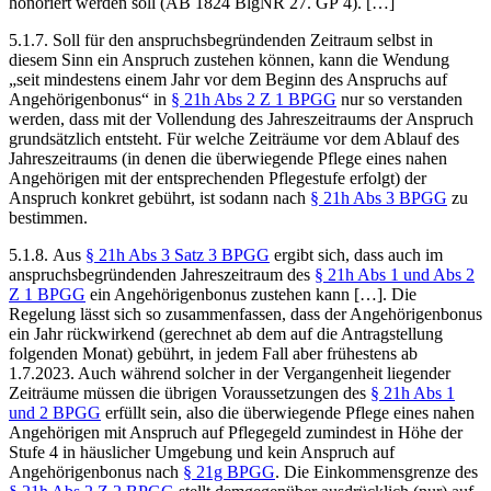
honoriert werden soll (AB 1824 BlgNR 27. GP 4). […]
5.1.7. Soll für den anspruchsbegründenden Zeitraum selbst in
diesem Sinn ein Anspruch zustehen können, kann die Wendung
„seit mindestens einem Jahr vor dem Beginn des Anspruchs auf
Angehörigenbonus“ in
§ 21h Abs 2 Z 1 BPGG
nur so verstanden
werden, dass mit der Vollendung des Jahreszeitraums der Anspruch
grundsätzlich entsteht. Für welche Zeiträume vor dem Ablauf des
Jahreszeitraums (in denen die überwiegende Pflege eines nahen
Angehörigen mit der entsprechenden Pflegestufe erfolgt) der
Anspruch konkret gebührt, ist sodann nach
§ 21h Abs 3 BPGG
zu
bestimmen.
5.1.8. Aus
§ 21h Abs 3 Satz 3 BPGG
ergibt sich, dass auch im
anspruchsbegründenden Jahreszeitraum des
§ 21h Abs 1 und Abs 2
Z 1 BPGG
ein Angehörigenbonus zustehen kann […]. Die
Regelung lässt sich so zusammenfassen, dass der Angehörigenbonus
ein Jahr rückwirkend (gerechnet ab dem auf die Antragstellung
folgenden Monat) gebührt, in jedem Fall aber frühestens ab
1.7.2023. Auch während solcher in der Vergangenheit liegender
Zeiträume müssen die übrigen Voraussetzungen des
§ 21h Abs 1
und 2 BPGG
erfüllt sein, also die überwiegende Pflege eines nahen
Angehörigen mit Anspruch auf Pflegegeld zumindest in Höhe der
Stufe 4 in häuslicher Umgebung und kein Anspruch auf
Angehörigenbonus nach
§ 21g BPGG
. Die Einkommensgrenze des