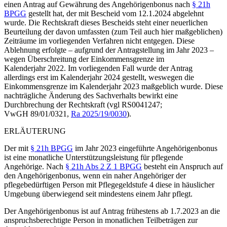
einen Antrag auf Gewährung des Angehörigenbonus nach
§ 21h
BPGG
gestellt hat, der mit Bescheid vom 12.1.2024 abgelehnt
wurde. Die Rechtskraft dieses Bescheids steht einer neuerlichen
Beurteilung der davon umfassten (zum Teil auch hier maßgeblichen)
Zeiträume im vorliegenden Verfahren nicht entgegen. Diese
Ablehnung erfolgte – aufgrund der Antragstellung im Jahr 2023 –
wegen Überschreitung der Einkommensgrenze im
Kalenderjahr 2022. Im vorliegenden Fall wurde der Antrag
allerdings erst im Kalenderjahr 2024 gestellt, weswegen die
Einkommensgrenze im Kalenderjahr 2023
maßgeblich wurde. Diese
nachträgliche Änderung des Sachverhalts bewirkt eine
Durchbrechung der Rechtskraft (vgl RS0041247;
VwGH 89/01/0321,
Ra 2025/19/0030
).
ERLÄUTERUNG
Der mit
§ 21h BPGG
im Jahr 2023 eingeführte Angehörigenbonus
ist eine monatliche Unterstützungsleistung für pflegende
Angehörige. Nach
§ 21h Abs 2 Z 1 BPGG
besteht ein Anspruch auf
den Angehörigenbonus, wenn ein naher Angehöriger der
pflegebedürftigen Person mit Pflegegeldstufe 4 diese in häuslicher
Umgebung überwiegend seit mindestens einem Jahr pflegt.
Der Angehörigenbonus ist auf Antrag frühestens ab 1.7.2023 an die
anspruchsberechtigte Person in monatlichen Teilbeträgen zur