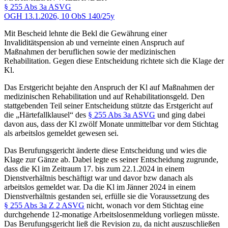
§ 255 Abs 3a ASVG
OGH
13.1.2026,
10 ObS 140/25y
Mit Bescheid lehnte die Bekl die Gewährung einer
Invaliditätspension ab und verneinte einen Anspruch auf
Maßnahmen der beruflichen sowie der medizinischen
Rehabilitation. Gegen diese Entscheidung richtete sich die Klage der
Kl.
Das Erstgericht bejahte den Anspruch der Kl auf Maßnahmen der
medizinischen Rehabilitation und auf Rehabilitationsgeld. Den
stattgebenden Teil seiner Entscheidung stützte das Erstgericht auf
die „Härtefallklausel“ des
§ 255 Abs 3a ASVG
und ging dabei
davon aus, dass der Kl zwölf Monate unmittelbar vor dem Stichtag
als arbeitslos gemeldet gewesen sei.
Das Berufungsgericht änderte diese Entscheidung und wies die
Klage zur Gänze ab. Dabei legte es seiner Entscheidung zugrunde,
dass die Kl im Zeitraum 17. bis zum 22.1.2024 in einem
Dienstverhältnis beschäftigt
war und davor bzw danach als
arbeitslos gemeldet war. Da die Kl im Jänner 2024 in einem
Dienstverhältnis gestanden sei, erfülle sie die Voraussetzung des
§ 255 Abs 3a Z 2 ASVG
nicht, wonach vor dem Stichtag eine
durchgehende 12-monatige Arbeitslosenmeldung vorliegen müsste.
Das Berufungsgericht ließ die Revision zu, da nicht auszuschließen