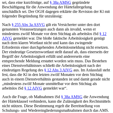
sei, dass eine kurzfristige, auf
§ 38a AMSG
gegründete
Beschäftigung für die Anwendung der Härtefallregelung
unschädlich sei. Der OGH dagegen erklärte die Revision der Kl mit
folgender Begründung für unzulässig:
Nach
§ 255 Abs 3a ASVG
gilt ein Versicherter unter den dort
genannten Voraussetzungen auch dann als invalid, wenn er
mindestens zwölf Monate vor dem Stichtag als arbeitslos iSd
§ 12
AlVG
gemeldet war. Die bloße faktische Arbeitslosigkeit genügt
nach dem klaren Wortlaut nicht und kann das zwingende
Erfordernis einer durchgehenden Arbeitslosmeldung nicht ersetzen.
Der eindeutige Gesetzeswortlaut stellt darauf ab, dass einerseits der
Begriff der Arbeitslosigkeit erfüllt und andererseits eine
entsprechende Meldung erstattet worden sein muss. Das Bestehen
eines Dienstverhältnisses schließt die Arbeitslosigkeit nach der
eindeutigen Regelung des
§ 12 Abs 3 AlVG
aus. Im Anlassfall steht
fest, dass die Kl in den letzten zwölf Monaten vor dem Stichtag
auch in einem Dienstverhältnis gestanden ist und damit gerade nicht
„
mindestens zwölf Monate unmittelbar vor dem Stichtag als
arbeitslos iSd
§ 12 AlVG
gemeldet war
“.
Auch die Frage, ob Maßnahmen iSd
§ 38a AMSG
die Anwendung
der Härteklausel verhindern, kann die Zulässigkeit des Rechtsmittels
nicht stützen. Diese Bestimmung regelt die Bereitstellung von
Schulungs- und Wiedereingliederungsmaßnahmen durch das AMS.