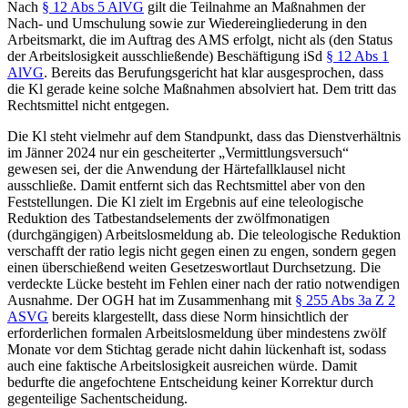
Nach
§ 12 Abs 5 AlVG
gilt die Teilnahme an Maßnahmen der
Nach- und Umschulung sowie zur Wiedereingliederung in den
Arbeitsmarkt, die im Auftrag des AMS erfolgt, nicht als (den Status
der Arbeitslosigkeit ausschließende) Beschäftigung iSd
§ 12 Abs 1
AlVG
. Bereits das Berufungsgericht hat klar ausgesprochen, dass
die Kl gerade keine solche Maßnahmen absolviert hat. Dem tritt das
Rechtsmittel nicht entgegen.
Die Kl steht vielmehr auf dem Standpunkt, dass das Dienstverhältnis
im Jänner 2024 nur ein gescheiterter „Vermittlungsversuch“
gewesen sei, der die Anwendung der Härtefallklausel nicht
ausschließe. Damit entfernt sich das Rechtsmittel aber von den
Feststellungen. Die Kl zielt im Ergebnis auf eine teleologische
Reduktion des Tatbestandselements der zwölfmonatigen
(durchgängigen) Arbeitslosmeldung ab. Die teleologische Reduktion
verschafft der ratio legis nicht gegen einen zu engen, sondern gegen
einen überschießend weiten Gesetzeswortlaut Durchsetzung. Die
verdeckte Lücke besteht im Fehlen einer nach der ratio notwendigen
Ausnahme. Der OGH hat im Zusammenhang mit
§ 255 Abs 3a Z 2
ASVG
bereits klargestellt, dass diese Norm hinsichtlich der
erforderlichen formalen Arbeitslosmeldung über mindestens zwölf
Monate vor dem Stichtag gerade nicht dahin lückenhaft ist, sodass
auch eine faktische Arbeitslosigkeit ausreichen würde. Damit
bedurfte die angefochtene Entscheidung keiner Korrektur durch
gegenteilige Sachentscheidung.