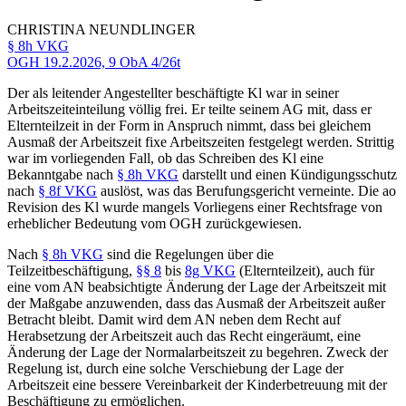
CHRISTINA
NEUNDLINGER
§ 8h VKG
OGH
19.2.2026,
9 ObA 4/26t
Der als leitender Angestellter beschäftigte Kl war in seiner
Arbeitszeiteinteilung völlig frei. Er teilte seinem AG mit, dass er
Elternteilzeit in der Form in Anspruch nimmt, dass bei gleichem
Ausmaß der Arbeitszeit fixe Arbeitszeiten festgelegt werden. Strittig
war im vorliegenden
Fall, ob das Schreiben des Kl eine
Bekanntgabe nach
§ 8h VKG
darstellt und einen Kündigungsschutz
nach
§ 8f VKG
auslöst, was das Berufungsgericht verneinte. Die ao
Revision des Kl wurde mangels Vorliegens einer Rechtsfrage von
erheblicher Bedeutung vom OGH zurückgewiesen.
Nach
§ 8h VKG
sind die Regelungen über die
Teilzeitbeschäftigung,
§§ 8
bis
8g VKG
(Elternteilzeit), auch für
eine vom AN beabsichtigte Änderung der Lage der Arbeitszeit mit
der Maßgabe anzuwenden, dass das Ausmaß der Arbeitszeit außer
Betracht bleibt. Damit wird dem AN neben dem Recht auf
Herabsetzung der Arbeitszeit auch das Recht eingeräumt, eine
Änderung der Lage der Normalarbeitszeit zu begehren. Zweck der
Regelung ist, durch eine solche Verschiebung der Lage der
Arbeitszeit eine bessere Vereinbarkeit der Kinderbetreuung mit der
Beschäftigung zu ermöglichen.