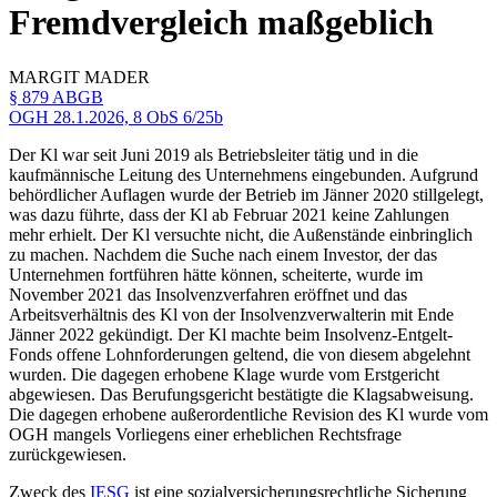
Fremdvergleich maßgeblich
MARGIT
MADER
§ 879 ABGB
OGH
28.1.2026,
8 ObS 6/25b
Der Kl war seit Juni 2019 als Betriebsleiter tätig und in die
kaufmännische Leitung des Unternehmens eingebunden. Aufgrund
behördlicher Auflagen wurde der Betrieb im Jänner 2020 stillgelegt,
was dazu führte, dass der Kl ab Februar 2021 keine Zahlungen
mehr erhielt. Der Kl versuchte nicht, die Außenstände einbringlich
zu machen. Nachdem die Suche nach einem Investor, der das
Unternehmen fortführen hätte können, scheiterte, wurde im
November 2021 das Insolvenzverfahren eröffnet und das
Arbeitsverhältnis des Kl von der Insolvenzverwalterin mit Ende
Jänner 2022 gekündigt. Der Kl machte beim Insolvenz-Entgelt-
Fonds offene Lohnforderungen geltend, die von diesem abgelehnt
wurden. Die dagegen erhobene Klage wurde vom Erstgericht
abgewiesen. Das Berufungsgericht bestätigte die Klagsabweisung.
Die dagegen erhobene außerordentliche Revision des Kl wurde vom
OGH mangels Vorliegens einer erheblichen Rechtsfrage
zurückgewiesen.
Zweck des
IESG
ist eine sozialversicherungsrechtliche Sicherung