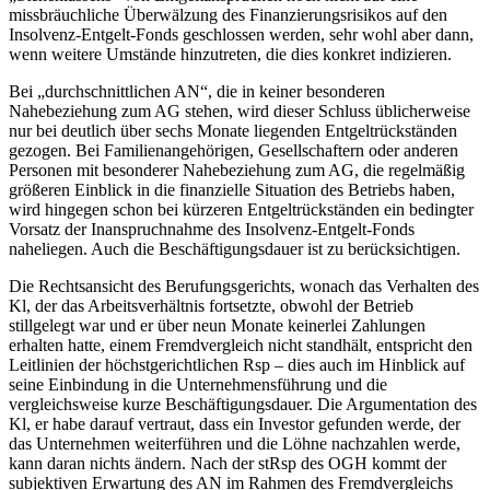
missbräuchliche Überwälzung des Finanzierungsrisikos auf den
Insolvenz-Entgelt-Fonds geschlossen werden, sehr wohl aber dann,
wenn weitere Umstände hinzutreten, die dies konkret indizieren.
Bei „durchschnittlichen AN“, die in keiner besonderen
Nahebeziehung zum AG stehen, wird dieser Schluss üblicherweise
nur bei deutlich über sechs Monate liegenden Entgeltrückständen
gezogen. Bei Familienangehörigen, Gesellschaftern oder anderen
Personen mit besonderer Nahebeziehung zum AG, die regelmäßig
größeren Einblick in die finanzielle Situation des Betriebs haben,
wird hingegen schon bei kürzeren Entgeltrückständen ein bedingter
Vorsatz der Inanspruchnahme des Insolvenz-Entgelt-Fonds
naheliegen. Auch die Beschäftigungsdauer ist zu berücksichtigen.
Die Rechtsansicht des Berufungsgerichts, wonach das Verhalten des
Kl, der das Arbeitsverhältnis fortsetzte, obwohl der Betrieb
stillgelegt war und er über neun Monate keinerlei Zahlungen
erhalten hatte, einem Fremdvergleich nicht standhält, entspricht den
Leitlinien der höchstgerichtlichen Rsp – dies auch im Hinblick auf
seine Einbindung in die Unternehmensführung und die
vergleichsweise kurze Beschäftigungsdauer. Die Argumentation des
Kl, er habe darauf vertraut, dass ein Investor gefunden werde, der
das Unternehmen weiterführen und die Löhne nachzahlen werde,
kann daran nichts ändern. Nach der stRsp des OGH kommt der
subjektiven Erwartung des AN im Rahmen des Fremdvergleichs