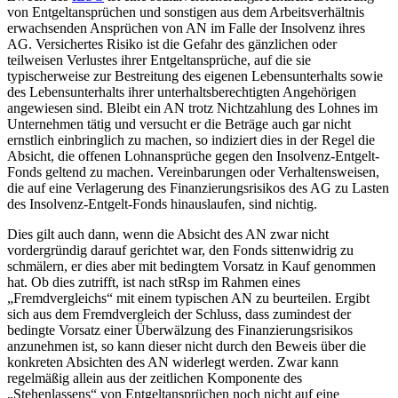
von Entgeltansprüchen und sonstigen aus dem Arbeitsverhältnis
erwachsenden Ansprüchen von AN im Falle der Insolvenz ihres
AG. Versichertes Risiko ist die Gefahr des gänzlichen oder
teilweisen Verlustes ihrer Entgeltansprüche, auf die sie
typischerweise zur Bestreitung des eigenen Lebensunterhalts sowie
des Lebensunterhalts ihrer unterhaltsberechtigten Angehörigen
angewiesen sind. Bleibt ein AN trotz Nichtzahlung des Lohnes im
Unternehmen tätig und versucht er die Beträge auch gar nicht
ernstlich einbringlich zu machen, so indiziert dies in der Regel die
Absicht, die offenen Lohnansprüche gegen den Insolvenz-Entgelt-
Fonds geltend zu machen. Vereinbarungen oder Verhaltensweisen,
die auf eine Verlagerung des Finanzierungsrisikos des AG zu Lasten
des Insolvenz-Entgelt-Fonds hinauslaufen, sind nichtig.
Dies gilt auch dann, wenn die Absicht des AN zwar nicht
vordergründig darauf gerichtet war, den Fonds sittenwidrig zu
schmälern, er dies aber mit bedingtem Vorsatz in Kauf genommen
hat. Ob dies zutrifft, ist nach stRsp im Rahmen eines
„Fremdvergleichs“ mit einem typischen AN zu beurteilen. Ergibt
sich aus dem Fremdvergleich der Schluss, dass zumindest der
bedingte Vorsatz einer Überwälzung des Finanzierungsrisikos
anzunehmen ist, so kann dieser nicht durch den Beweis über die
konkreten Absichten des AN widerlegt werden. Zwar kann
regelmäßig allein aus der zeitlichen Komponente des
„Stehenlassens“ von Entgeltansprüchen noch nicht auf eine